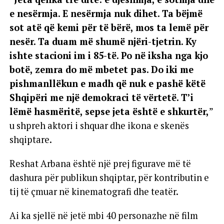
e nesërmja. E nesërmja nuk dihet. Ta bëjmë
sot atë që kemi për të bërë, mos ta lemë për
nesër. Ta duam më shumë njëri-tjetrin. Ky
ishte stacioni im i 85-të. Po në iksha nga kjo
botë, zemra do më mbetet pas. Do iki me
pishmanllëkun e madh që nuk e pashë këtë
Shqipëri me një demokraci të vërtetë. T’i
lëmë hasmëritë, sepse jeta është e shkurtër,
”
u shpreh aktori i shquar dhe ikona e skenës
shqiptare.
Reshat Arbana është një prej figurave më të
dashura për publikun shqiptar, për kontributin e
tij të çmuar në kinematografi dhe teatër.
Ai ka sjellë në jetë mbi 40 personazhe në film