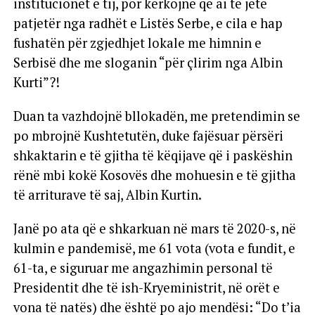
institucionet e tij, por kërkojnë që ai të jetë
patjetër nga radhët e Listës Serbe, e cila e hap
fushatën për zgjedhjet lokale me himnin e
Serbisë dhe me sloganin “për çlirim nga Albin
Kurti”?!
Duan ta vazhdojnë bllokadën, me pretendimin se
po mbrojnë Kushtetutën, duke fajësuar përsëri
shkaktarin e të gjitha të këqijave që i paskëshin
rënë mbi kokë Kosovës dhe mohuesin e të gjitha
të arriturave të saj, Albin Kurtin.
Janë po ata që e shkarkuan në mars të 2020-s, në
kulmin e pandemisë, me 61 vota (vota e fundit, e
61-ta, e siguruar me angazhimin personal të
Presidentit dhe të ish-Kryeministrit, në orët e
vona të natës) dhe është po ajo mendësi: “Do t’ia