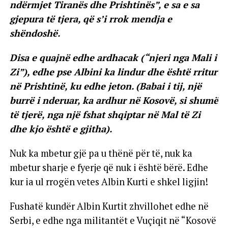
ndërmjet Tiranës dhe Prishtinës”, e sa e sa
gjepura të tjera, që s’i rrok mendja e
shëndoshë.
Disa e quajnë edhe ardhacak (“njeri nga Mali i
Zi”), edhe pse Albini ka lindur dhe është rritur
në Prishtinë, ku edhe jeton. (Babai i tij, një
burrë i nderuar, ka ardhur në Kosovë, si shumë
të tjerë, nga një fshat shqiptar në Mal të Zi
dhe kjo është e gjitha).
Nuk ka mbetur gjë pa u thënë për të, nuk ka
mbetur sharje e fyerje që nuk i është bërë. Edhe
kur ia ul rrogën vetes Albin Kurti e shkel ligjin!
Fushatë kundër Albin Kurtit zhvillohet edhe në
Serbi, e edhe nga militantët e Vuçiqit në “Kosovë