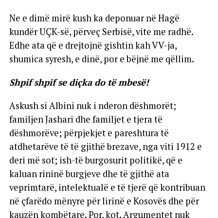
Ne e dimë mirë kush ka deponuar në Hagë
kundër UÇK-së, përveç Serbisë, vite me radhë.
Edhe ata që e drejtojnë gishtin kah VV-ja,
shumica syresh, e dinë, por e bëjnë me qëllim.
Shpif shpif se diçka do të mbesë!
Askush si Albini nuk i nderon dëshmorët;
familjen Jashari dhe familjet e tjera të
dëshmorëve; përpjekjet e pareshtura të
atdhetarëve të të gjithë brezave, nga viti 1912 e
deri më sot; ish-të burgosurit politikë, që e
kaluan rininë burgjeve dhe të gjithë ata
veprimtarë, intelektualë e të tjerë që kontribuan
në çfarëdo mënyre për lirinë e Kosovës dhe për
kauzën kombëtare. Por, kot. Argumentet nuk