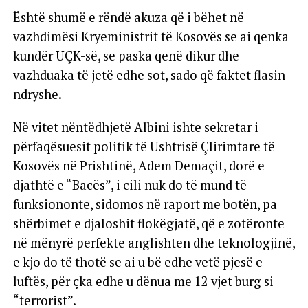
Është shumë e rëndë akuza që i bëhet në
vazhdimësi Kryeministrit të Kosovës se ai qenka
kundër UÇK-së, se paska qenë dikur dhe
vazhduaka të jetë edhe sot, sado që faktet flasin
ndryshe.
Në vitet nëntëdhjetë Albini ishte sekretar i
përfaqësuesit politik të Ushtrisë Çlirimtare të
Kosovës në Prishtinë, Adem Demaçit, dorë e
djathtë e “Bacës”, i cili nuk do të mund të
funksiononte, sidomos në raport me botën, pa
shërbimet e djaloshit flokëgjatë, që e zotëronte
në mënyrë perfekte anglishten dhe teknologjinë,
e kjo do të thotë se ai u bë edhe vetë pjesë e
luftës, për çka edhe u dënua me 12 vjet burg si
“terrorist”.