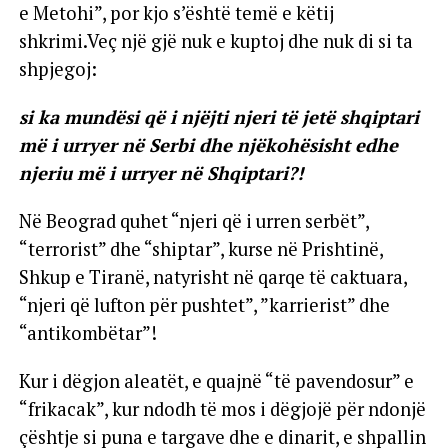
e Metohi”, por kjo s’është temë e këtij
shkrimi.Veç një gjë nuk e kuptoj dhe nuk di si ta
shpjegoj:
si ka mundësi që i njëjti njeri të jetë shqiptari
më i urryer në Serbi dhe njëkohësisht edhe
njeriu më i urryer në Shqiptari?!
Në Beograd quhet “njeri që i urren serbët”,
“terrorist” dhe “shiptar”, kurse në Prishtinë,
Shkup e Tiranë, natyrisht në qarqe të caktuara,
“njeri që lufton për pushtet”, ”karrierist” dhe
“antikombëtar”!
Kur i dëgjon aleatët, e quajnë “të pavendosur” e
“frikacak”, kur ndodh të mos i dëgjojë për ndonjë
çështje si puna e targave dhe e dinarit, e shpallin