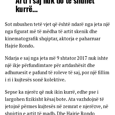
Arti i saj nuk do të shuhet
kurrë…
Sot mbushen tetë vjet që është ndarë nga jeta një
nga figurat më të mëdha të artit skenik dhe
kinematografik shqiptar, aktorja e paharruar
Hajrie Rondo.
Ndarja e saj nga jeta më 9 shtator 2017 nuk ishte
një ikje përfundimtare për artdashësit dhe
adhuruesit e pafund të roleve të saj, por një fillim
i ri i kujtesës sonë kolektive.
Sepse ka njerëz që nuk ikin kurrë, edhe pse i
largohen fizikisht kësaj bote. Ata vazhdojnë të
jetojnë përmes kujtesës në zemrat e njerëzve, në
shpirtin e artit të madh. Dhe Hajrie Rondo