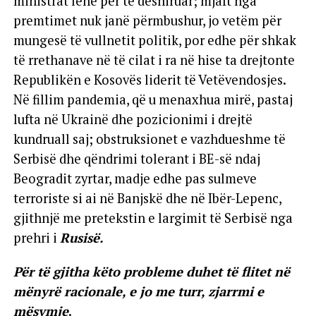
ministrat lënë për të dëshiruar; mjaft nga
premtimet nuk janë përmbushur, jo vetëm për
mungesë të vullnetit politik, por edhe për shkak
të rrethanave në të cilat i ra në hise ta drejtonte
Republikën e Kosovës liderit të Vetëvendosjes.
Në fillim pandemia, që u menaxhua mirë, pastaj
lufta në Ukrainë dhe pozicionimi i drejtë
kundruall saj; obstruksionet e vazhdueshme të
Serbisë dhe qëndrimi tolerant i BE-së ndaj
Beogradit zyrtar, madje edhe pas sulmeve
terroriste si ai në Banjskë dhe në Ibër-Lepenc,
gjithnjë me pretekstin e largimit të Serbisë nga
prehri i
Rusisë.
Për të gjitha këto probleme duhet të flitet në
mënyrë racionale, e jo me turr, zjarrmi e
mësymje
.