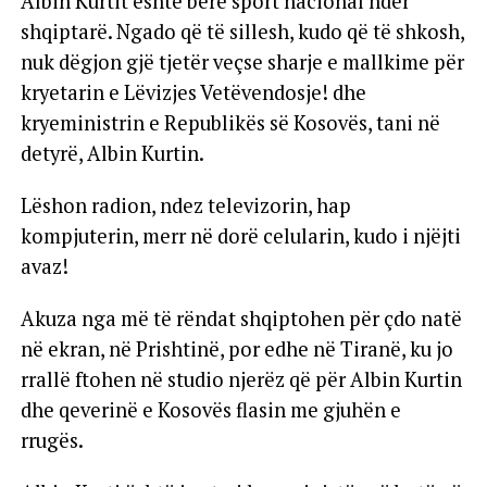
Albin Kurtit është bërë sport nacional ndër
shqiptarë. Ngado që të sillesh, kudo që të shkosh,
nuk dëgjon gjë tjetër veçse sharje e mallkime për
kryetarin e Lëvizjes Vetëvendosje! dhe
kryeministrin e Republikës së Kosovës, tani në
detyrë, Albin Kurtin.
Lëshon radion, ndez televizorin, hap
kompjuterin, merr në dorë celularin, kudo i njëjti
avaz!
Akuza nga më të rëndat shqiptohen për çdo natë
në ekran, në Prishtinë, por edhe në Tiranë, ku jo
rrallë ftohen në studio njerëz që për Albin Kurtin
dhe qeverinë e Kosovës flasin me gjuhën e
rrugës.