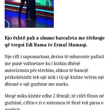
Kjo është pak a shume barcaleta me tërheqje
që tregoi Edi Rama te Ermal Mamaqi.
Nje cift i sapomartuar, derisa të mbaronte pallati
me punë vullnetare ku i kishin dhënë
autorizimin për strehim, shkon të banojë
përkohësisht tek një mik i tij që kishte vetëm një
dhomë e një guzhine me aneks.
Meqë miku kishte edhe 2 fëmijë, të cilët flinin në
guzhinë, ciftin e ri e sistemon të flerë tek pjesa e
aneksit.