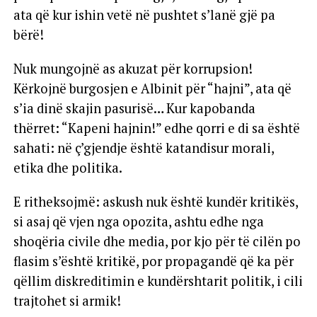
ata që kur ishin vetë në pushtet s’lanë gjë pa
bërë!
Nuk mungojnë as akuzat për korrupsion!
Kërkojnë burgosjen e Albinit për “hajni”, ata që
s’ia dinë skajin pasurisë… Kur kapobanda
thërret: “Kapeni hajnin!” edhe qorri e di sa është
sahati: në ç’gjendje është katandisur morali,
etika dhe politika.
E ritheksojmë: askush nuk është kundër kritikës,
si asaj që vjen nga opozita, ashtu edhe nga
shoqëria civile dhe media, por kjo për të cilën po
flasim s’është kritikë, por propagandë që ka për
qëllim diskreditimin e kundërshtarit politik, i cili
trajtohet si armik!