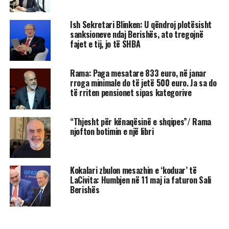
Ish Sekretari Blinken: U qëndroj plotësisht
sanksioneve ndaj Berishës, ato tregojnë
fajet e tij, jo të SHBA
Rama: Paga mesatare 833 euro, në janar
rroga minimale do të jetë 500 euro. Ja sa do
të rriten pensionet sipas kategorive
“Thjesht për kënaqësinë e shqipes”/ Rama
njofton botimin e një libri
Kokalari zbulon mesazhin e ‘koduar’ të
LaCivita: Humbjen në 11 maj ia faturon Sali
Berishës