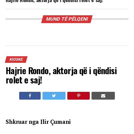
MUND TË PËLQENI
KIOSKE
Hajrie Rondo, aktorja që i qëndisi
rolet e saj!
Shkruar nga Ilir Çumani