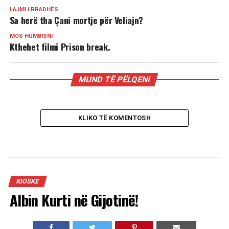
LAJMI I RRADHËS
Sa herë tha Çani mortje për Veliajn?
MOS HUMBISNI
Kthehet filmi Prison break.
MUND TË PËLQENI
KLIKO TË KOMENTOSH
KIOSKE
Albin Kurti në Gijotinë!