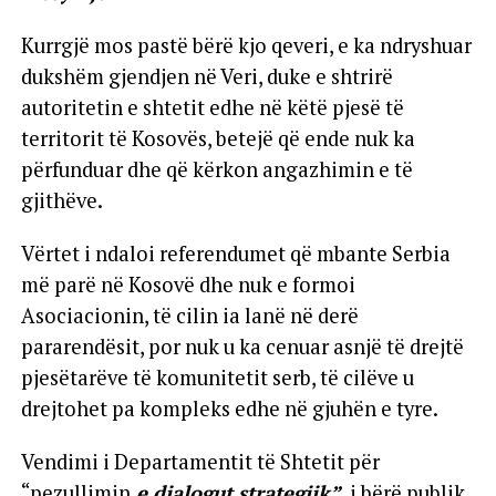
Kurrgjë mos pastë bërë kjo qeveri, e ka ndryshuar
dukshëm gjendjen në Veri, duke e shtrirë
autoritetin e shtetit edhe në këtë pjesë të
territorit të Kosovës, betejë që ende nuk ka
përfunduar dhe që kërkon angazhimin e të
gjithëve.
Vërtet i ndaloi referendumet që mbante Serbia
më parë në Kosovë dhe nuk e formoi
Asociacionin, të cilin ia lanë në derë
pararendësit, por nuk u ka cenuar asnjë të drejtë
pjesëtarëve të komunitetit serb, të cilëve u
drejtohet pa kompleks edhe në gjuhën e tyre.
Vendimi i Departamentit të Shtetit për
“pezullimin
e dialogut strategjik”,
i bërë publik