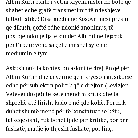
Albin Kurti është i vetmi kryeministër në botë që
shahet edhe gjatë transmetimit të ndeshjeve
futbollistike! Disa media në Kosovë mezi presin
që dikush, qoftë edhe ndonjë anonimus, të
postojë ndonjë fjalë kundër Albinit në fejsbuk
për t’i bërë vend sa çel e mëshel sytë në
mediumin e tyre.
Askush nuk ia konteston askujt të drejtën që për
Albin Kurtin dhe qeverinë që e kryeson ai, sikurse
edhe për subjektin politik që e drejton (Lëvizjen
Vetëvendosje!) të ketë mendim kritik dhe ta
shprehë atë lirisht kudo e në çdo kohë. Por nuk
duhet shumë mend për të konstatuar se këtu,
fatkeqësisht, nuk bëhet fjalë për kritikë, por për
fushatë, madje jo thjesht fushatë, por linç.