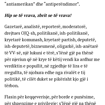
“antiamerikan” dhe “antiperëndimor”.
Hip se të vrava, zbrit se të vrava!
Gazetarë, analistë, reporterë, moderatorë,
drejtues OJQ-sh, politikanë, ish-politikanë,
kryetarë komunash, kryetarë partish, deputetë,
ish-deputetë, biznesmenë, oligarkë, ish-anëtarë
të VV-së, një lukuni e tërë, s’lënë gjë pa thënë
për njeriun që në krye të këtij vendi ka ardhur me
verdiktin e popullit, në zgjedhje të lira e të
rregullta, të njohura edhe nga rivalët e tij
politikë, të cilët duket se pikërisht kjo gjë i
tërbon.
Flasin për keqqeverisje, për borde e punësime,
për shpenzime e privilegje; s’lënë gjë pa thënë