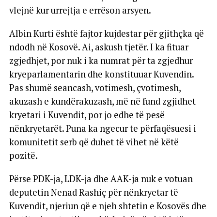
vlejnë kur urrejtja e errëson arsyen.
Albin Kurti është fajtor kujdestar për gjithçka që
ndodh në Kosovë. Ai, askush tjetër. I ka fituar
zgjedhjet, por nuk i ka numrat për ta zgjedhur
kryeparlamentarin dhe konstituuar Kuvendin.
Pas shumë seancash, votimesh, çvotimesh,
akuzash e kundërakuzash, më në fund zgjidhet
kryetari i Kuvendit, por jo edhe të pesë
nënkryetarët. Puna ka ngecur te përfaqësuesi i
komunitetit serb që duhet të vihet në këtë
pozitë.
Përse PDK-ja, LDK-ja dhe AAK-ja nuk e votuan
deputetin Nenad Rashiç për nënkryetar të
Kuvendit, njeriun që e njeh shtetin e Kosovës dhe