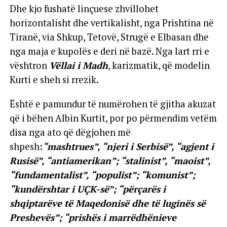
Dhe kjo fushatë linçuese zhvillohet
horizontalisht dhe vertikalisht, nga Prishtina në
Tiranë, via Shkup, Tetovë, Strugë e Elbasan dhe
nga maja e kupolës e deri në bazë. Nga lart rri e
vështron
Vëllai i Madh
, karizmatik, që modelin
Kurti e sheh si rrezik.
Është e pamundur të numërohen të gjitha akuzat
që i bëhen Albin Kurtit, por po përmendim vetëm
disa nga ato që dëgjohen më
shpesh:
“mashtrues”, “njeri i Serbisë”, “agjent i
Rusisë”, “antiamerikan”; “stalinist”, “maoist”,
“fundamentalist”, “populist”; “komunist”;
“kundërshtar i UÇK-së”; “përçarës i
shqiptarëve të Maqedonisë dhe të luginës së
Preshevës”; “prishës i marrëdhënieve