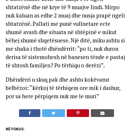
shtatzënë dhe në krye të 9 muajve lindi. Mirpo
nuk kaluan as edhe 2 muaj dhe nusja prapë ngeli
shtatzënë. Pallati me punë vullnetare ecte
shumë avash dhe situata në shtëpinë e mikut
bëhej shumë shqetësuese. Një ditë, miku ashtu si
me shaka i thotë dhëndërrit: “po ti, nuk duron
derisa të sistemohesh në banesen tënde e pastaj
të shtosh familjen? Po tërhiqu o derëzi”.
Dhëndërri u skuq pak dhe ashtu kokëvarur
belbëzoi: “kërkoj të tërhiqem ore mik i dashur,
por sa here përpiqem nuk me le muri”
NË FOKUS: