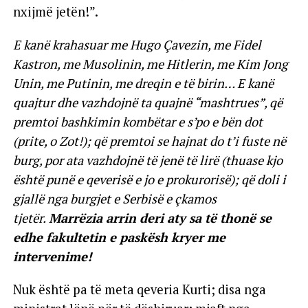
nxijmë jetën!”.
E kanë krahasuar me Hugo Çavezin, me Fidel
Kastron, me Musolinin, me Hitlerin, me Kim Jong
Unin, me Putinin, me dreqin e të birin… E kanë
quajtur dhe vazhdojnë ta quajnë “mashtrues”, që
premtoi bashkimin kombëtar e s’po e bën dot
(prite, o Zot!); që premtoi se hajnat do t’i fuste në
burg, por ata vazhdojnë të jenë të lirë (thuase kjo
është punë e qeverisë e jo e prokurorisë); që doli i
gjallë nga burgjet e Serbisë e çkamos
tjetër.
Marrëzia arrin deri aty sa të thonë se
edhe fakultetin e paskësh kryer me
intervenime!
Nuk është pa të meta qeveria Kurti; disa nga