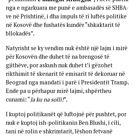
nga e ngarkuara me punë e ambasadës së SHBA-
ve në Prishtinë, i dha impuls të ri luftës politike
në Kosovë dhe fushatës kundër “shkaktarit të
bllokadës”.
Natyrisht se ky vendim nuk është një lajm i mirë
për Kosovën dhe duhet të na brengosë të
gjithëve, por askush nuk duhet t’i gëzohet
rikthimit të skenarit të emisarit të dekoruar në
Beograd nga mandati i parë i Presidentit Tramp.
Ende pa u përhapur mirë lajmi, shpërtheu
cunami: “
Ja ku na solli!
”.
I kuptoj politikanët që luftojnë për pushtet, por
nuk e kuptoj ish-politikanin Ben Blushi, i cili,
tani në rolin e shkrimtarit, lëshon fetvanë