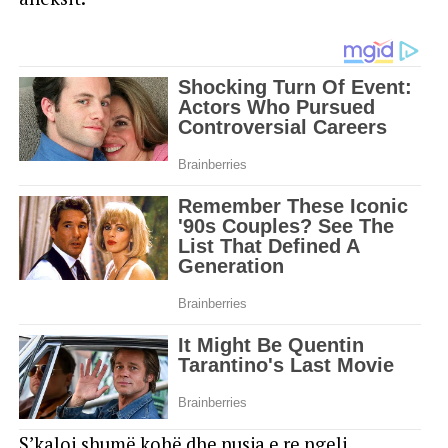
S’kaloi shumë kohë dhe nusja e re ngeli