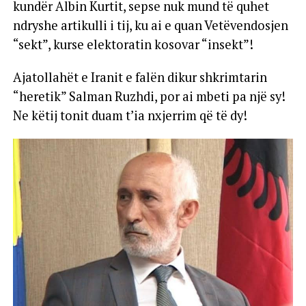
kundër Albin Kurtit, sepse nuk mund të quhet
ndryshe artikulli i tij, ku ai e quan Vetëvendosjen
“sekt”, kurse elektoratin kosovar “insekt”!
Ajatollahët e Iranit e falën dikur shkrimtarin
“heretik” Salman Ruzhdi, por ai mbeti pa një sy!
Ne këtij tonit duam t’ia nxjerrim që të dy!