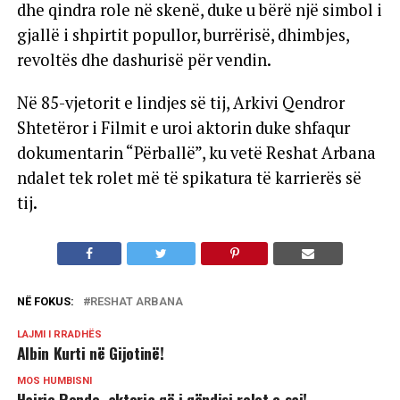
dhe qindra role në skenë, duke u bërë një simbol i
gjallë i shpirtit popullor, burrërisë, dhimbjes,
revoltës dhe dashurisë për vendin.
Në 85-vjetorit e lindjes së tij, Arkivi Qendror
Shtetëror i Filmit e uroi aktorin duke shfaqur
dokumentarin “Përballë”, ku vetë Reshat Arbana
ndalet tek rolet më të spikatura të karrierës së
tij.
NË FOKUS:
RESHAT ARBANA
LAJMI I RRADHËS
Albin Kurti në Gijotinë!
MOS HUMBISNI
Hajrie Rondo, aktorja që i qëndisi rolet e saj!