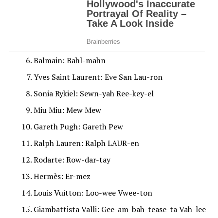
Balmain: Bahl-mahn
Yves Saint Laurent: Eve San Lau-ron
Sonia Rykiel: Sewn-yah Ree-key-el
Miu Miu: Mew Mew
Gareth Pugh: Gareth Pew
Ralph Lauren: Ralph LAUR-en
Rodarte: Row-dar-tay
Hermès: Er-mez
Louis Vuitton: Loo-wee Vwee-ton
Giambattista Valli: Gee-am-bah-tease-ta Vah-lee