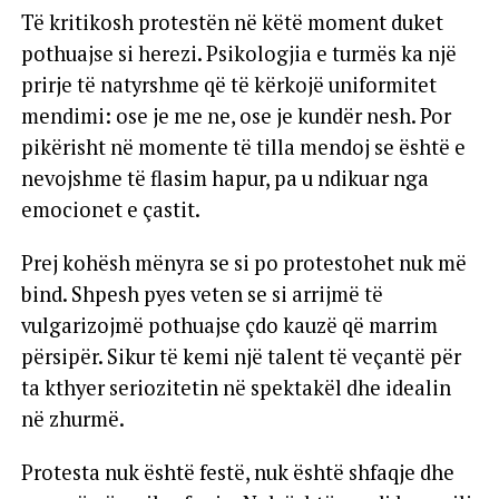
Të kritikosh protestën në këtë moment duket
pothuajse si herezi. Psikologjia e turmës ka një
prirje të natyrshme që të kërkojë uniformitet
mendimi: ose je me ne, ose je kundër nesh. Por
pikërisht në momente të tilla mendoj se është e
nevojshme të flasim hapur, pa u ndikuar nga
emocionet e çastit.
Prej kohësh mënyra se si po protestohet nuk më
bind. Shpesh pyes veten se si arrijmë të
vulgarizojmë pothuajse çdo kauzë që marrim
përsipër. Sikur të kemi një talent të veçantë për
ta kthyer seriozitetin në spektakël dhe idealin
në zhurmë.
Protesta nuk është festë, nuk është shfaqje dhe