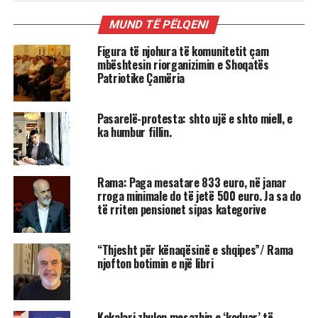
MUND TË PËLQENI
Figura të njohura të komunitetit çam
mbështesin riorganizimin e Shoqatës
Patriotike Çamëria
Pasarelë-protesta: shto ujë e shto miell, e
ka humbur fillin.
Rama: Paga mesatare 833 euro, në janar
rroga minimale do të jetë 500 euro. Ja sa do
të rriten pensionet sipas kategorive
“Thjesht për kënaqësinë e shqipes”/ Rama
njofton botimin e një libri
Kokalari zbulon mesazhin e ‘koduar’ të