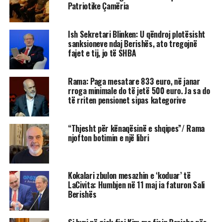
Patriotike Çamëria
Ish Sekretari Blinken: U qëndroj plotësisht
sanksioneve ndaj Berishës, ato tregojnë
fajet e tij, jo të SHBA
Rama: Paga mesatare 833 euro, në janar
rroga minimale do të jetë 500 euro. Ja sa do
të rriten pensionet sipas kategorive
“Thjesht për kënaqësinë e shqipes”/ Rama
njofton botimin e një libri
Kokalari zbulon mesazhin e ‘koduar’ të
LaCivita: Humbjen në 11 maj ia faturon Sali
Berishës