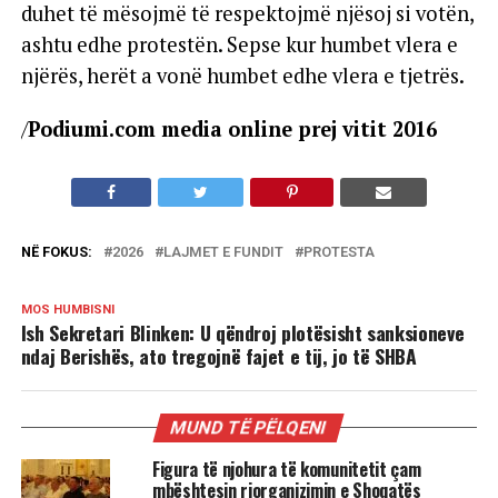
duhet të mësojmë të respektojmë njësoj si votën,
ashtu edhe protestën. Sepse kur humbet vlera e
njërës, herët a vonë humbet edhe vlera e tjetrës.
/
Podiumi.com media online prej vitit 2016
NË FOKUS:
2026
LAJMET E FUNDIT
PROTESTA
MOS HUMBISNI
Ish Sekretari Blinken: U qëndroj plotësisht sanksioneve
ndaj Berishës, ato tregojnë fajet e tij, jo të SHBA
MUND TË PËLQENI
Figura të njohura të komunitetit çam
mbështesin riorganizimin e Shoqatës