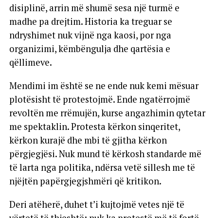
disiplinë, arrin më shumë sesa një turmë e
madhe pa drejtim. Historia ka treguar se
ndryshimet nuk vijnë nga kaosi, por nga
organizimi, këmbëngulja dhe qartësia e
qëllimeve.
Mendimi im është se ne ende nuk kemi mësuar
plotësisht të protestojmë. Ende ngatërrojmë
revoltën me rrëmujën, kurse angazhimin qytetar
me spektaklin. Protesta kërkon sinqeritet,
kërkon kurajë dhe mbi të gjitha kërkon
përgjegjësi. Nuk mund të kërkosh standarde më
të larta nga politika, ndërsa vetë sillesh me të
njëjtën papërgjegjshmëri që kritikon.
Deri atëherë, duhet t’i kujtojmë vetes një të
vërtetë të thjeshtë: nuk ka protestë më të fortë