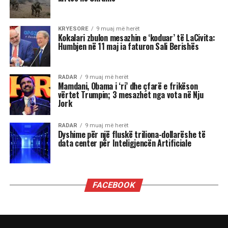
Sipas tij pensioni urban me vite të plota pune do
të rritet me 18 mijë lekë të vjetra në muaj nga
janari i 2026 dhe keshtu do te vazhdojë te
dyfishohet, trefishohet, katërfishohet vit pas viti.
Pensioni urban i pjesshëm do të rritet me 8 mijë
lekë në muaj, pensioni rural me 1 mijë lekë në
muaj, pensioni familjar do të rritet me 700 lekë
në muaj dhe pensioni i invalidit do të rritet me
600 lekë në muaj.
“Ndërkohë që bizneset e reja janë shtuar me 20%,
investimet e huaja në 3 mujorin e 3 kanë pasur
rritje mbi 10%. Stoku i investimeve të huaja është
domethënës dhe më i lartë me mbi 10%
krahasimisht me vitin e mëparshëm