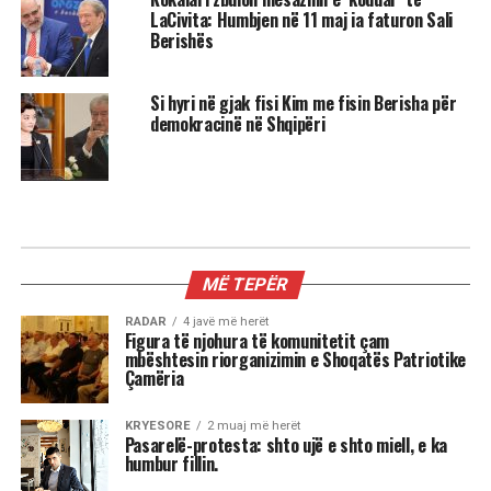
LaCivita: Humbjen në 11 maj ia faturon Sali
Berishës
Si hyri në gjak fisi Kim me fisin Berisha për
demokracinë në Shqipëri
KRYESORE
Rama: Paga mesatare 833 euro, në
janar rroga minimale do të jetë 500
euro. Ja sa do të rriten pensionet
sipas kategorive