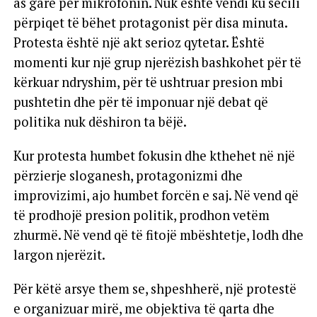
as garë për mikrofonin. Nuk është vendi ku secili
përpiqet të bëhet protagonist për disa minuta.
Protesta është një akt serioz qytetar. Është
momenti kur një grup njerëzish bashkohet për të
kërkuar ndryshim, për të ushtruar presion mbi
pushtetin dhe për të imponuar një debat që
politika nuk dëshiron ta bëjë.
Kur protesta humbet fokusin dhe kthehet në një
përzierje sloganesh, protagonizmi dhe
improvizimi, ajo humbet forcën e saj. Në vend që
të prodhojë presion politik, prodhon vetëm
zhurmë. Në vend që të fitojë mbështetje, lodh dhe
largon njerëzit.
Për këtë arsye them se, shpeshherë, një protestë
e organizuar mirë, me objektiva të qarta dhe