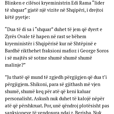
Blinken e cilësoi kryeministrin Edi Rama “lider
të shquar” gjatë një vizite në Shqipëri, i drejtoi
këtë pyetje:
“Dua të di sa i “shquar” duhet të jem që dyert e
Zyrës Ovale të hapen në rast se bëhem
kryeministër i Shqipërisë kur në Shtëpinë e
Bardhë rikthehet fraksioni mafioz i George Soros
i së majtës së sotme shumë shumë shumë
malinje?”
”Ju thatë që mund të zgjedh përgjigjen që dua t’i
përgjigjem. Shikoni, para së gjithash më vjen
shumë, shumë keq për atë që keni kaluar
personalisht. Askush nuk duhet të kalojë nëpër
atë që përshkruat. Por, unë qëndroj plotësisht pas
sanksioneve të vendosura ndaj z. Berisha. Nuk