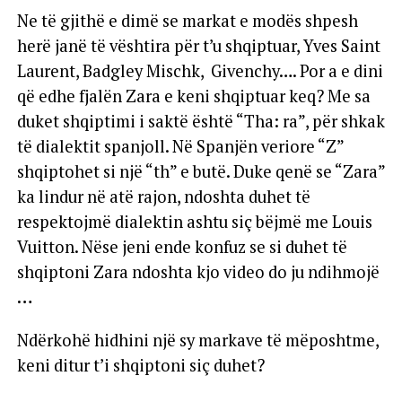
Ne të gjithë e dimë se markat e modës shpesh
herë janë të vështira për t’u shqiptuar, Yves Saint
Laurent, Badgley Mischk, Givenchy…. Por a e dini
që edhe fjalën Zara e keni shqiptuar keq? Me sa
duket shqiptimi i saktë është “Tha: ra”, për shkak
të dialektit spanjoll. Në Spanjën veriore “Z”
shqiptohet si një “th” e butë. Duke qenë se “Zara”
ka lindur në atë rajon, ndoshta duhet të
respektojmë dialektin ashtu siç bëjmë me Louis
Vuitton. Nëse jeni ende konfuz se si duhet të
shqiptoni Zara ndoshta kjo video do ju ndihmojë
…
Ndërkohë hidhini një sy markave të mëposhtme,
keni ditur t’i shqiptoni siç duhet?