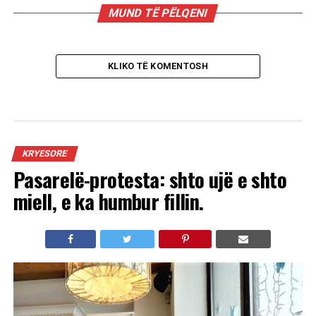
MUND TË PËLQENI
KLIKO TË KOMENTOSH
KRYESORE
Pasarelë-protesta: shto ujë e shto
miell, e ka humbur fillin.