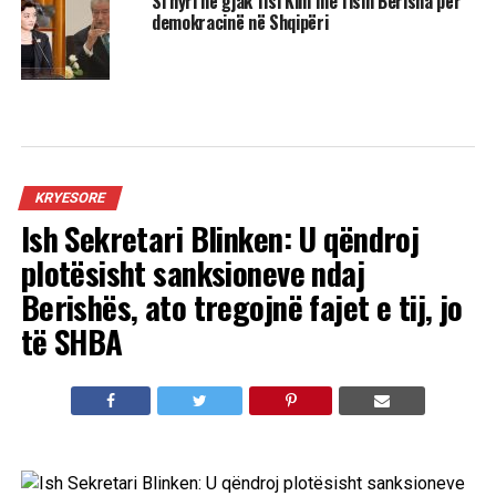
Si hyri në gjak fisi Kim me fisin Berisha për
demokracinë në Shqipëri
KRYESORE
Ish Sekretari Blinken: U qëndroj
plotësisht sanksioneve ndaj
Berishës, ato tregojnë fajet e tij, jo
të SHBA