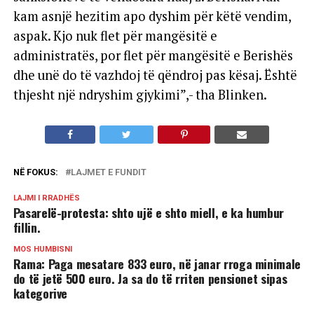
kam asnjë hezitim apo dyshim për këtë vendim,
aspak. Kjo nuk flet për mangësitë e
administratës, por flet për mangësitë e Berishës
dhe unë do të vazhdoj të qëndroj pas kësaj. Është
thjesht një ndryshim gjykimi”,- tha Blinken.
NË FOKUS:
LAJMET E FUNDIT
LAJMI I RRADHËS
Pasarelë-protesta: shto ujë e shto miell, e ka humbur
fillin.
MOS HUMBISNI
Rama: Paga mesatare 833 euro, në janar rroga minimale
do të jetë 500 euro. Ja sa do të rriten pensionet sipas
kategorive