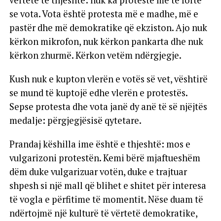
se vota. Vota është protesta më e madhe, më e
pastër dhe më demokratike që ekziston. Ajo nuk
kërkon mikrofon, nuk kërkon pankarta dhe nuk
kërkon zhurmë. Kërkon vetëm ndërgjegje.
Kush nuk e kupton vlerën e votës së vet, vështirë
se mund të kuptojë edhe vlerën e protestës.
Sepse protesta dhe vota janë dy anë të së njëjtës
medalje: përgjegjësisë qytetare.
Prandaj këshilla ime është e thjeshtë: mos e
vulgarizoni protestën. Kemi bërë mjaftueshëm
dëm duke vulgarizuar votën, duke e trajtuar
shpesh si një mall që blihet e shitet për interesa
të vogla e përfitime të momentit. Nëse duam të
ndërtojmë një kulturë të vërtetë demokratike,