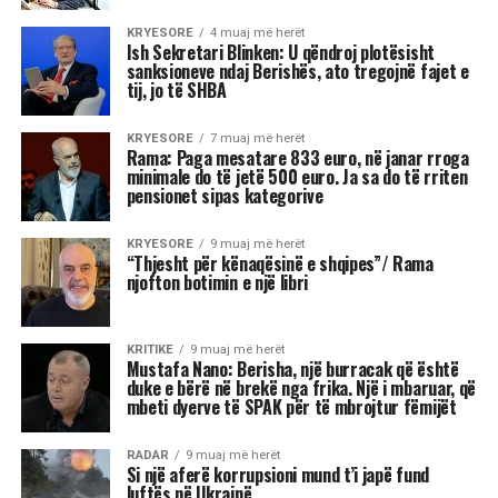
Kryeministri Edi Rama në konferencën e
fundvitit me gazetarët foli për një rritje
ekonomike pozitive. Ai u ndal tek rritja e pagave
dhe pensioneve.
Sipas kreut të qeverisë në tremujorin e fundit
paga mesatare ka qenë 833 euro, ndërsa duke
nisur nga janari 2026 paga minimale do të jetë
500 euro.
Rama tha se rritja e pensioneve që nis në janar
është përtej indeksimit.