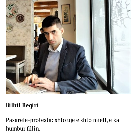
B
ilbil Beqiri
Pasarelë-protesta: shto ujë e shto miell, e ka
humbur fillin.