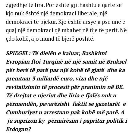
zgjedhje të lira. Por është gjithashtu e qartë se
kjo nuk është një demokraci liberale, një
demokraci të pjekur. Kjo është arsyeja pse unë e
quaj një demokraci që mbahet në fije të perit. Në
çdo kohë, ajo mund të bjerë poshtë.
SPIEGEL: Të dielën e kaluar, Bashkimi
Evropian ftoi Turqinë në një samit në Bruksel
për herë të parë pas një kohë të gjatë dhe ka
premtuar 3 miliardë euro, viza dhe një
revitalizimin të procesit për pranimin në BE.
Të drejtat e njeriut dhe liria e fjalës nuk u
përmendën, pavarësisht faktit se gazetarët e
Cumhuriyet u arrestuan pak kohë më parë. A
ju suprizon ky përmirësim i papritur politik i
Erdogan?