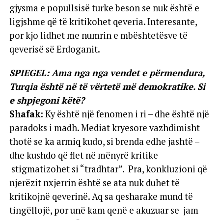
gjysma e popullsisë turke beson se nuk është e
ligjshme që të kritikohet qeveria. Interesante,
por kjo lidhet me numrin e mbështetësve të
qeverisë së Erdoganit.
SPIEGEL: Ama nga nga vendet e përmendura,
Turqia është në të vërtetë më demokratike. Si
e shpjegoni këtë?
Shafak:
Ky është një fenomen i ri – dhe është një
paradoks i madh. Mediat kryesore vazhdimisht
thotë se ka armiq kudo, si brenda edhe jashtë –
dhe kushdo që flet në mënyrë kritike
stigmatizohet si “tradhtar”. Pra, konkluzioni që
njerëzit nxjerrin është se ata nuk duhet të
kritikojnë qeverinë. Aq sa qesharake mund të
tingëllojë, por unë kam qenë e akuzuar se jam