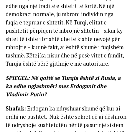
edhe nga një traditë e shtetit të fortë. Në një
demokraci normale, ju mbroni individin nga
fuqia e tepruar e shtetit. Në Turqi, elitat e
pushtetit përpiqen të mbrojnë shtetin – sikur ky
shtet të ishte i brishtë dhe të kishte nevojë për
mbrojtje – kur në fakt, ai është shumë i fuqishëm
tashmë. Këtej ka nisur dhe në pesë vitet e fundit,
Turqia është bërë gjithnjë e më autoritare.
SPIEGEL: Në qoftë se Turqia është si Rusia, a
ka edhe ngjashmëri mes Erdoganit dhe
Vladimir Putin?
Shafak:
Erdogan ka ndryshuar shumë që kur ai
erdhi në pushtet. Nuk është sekret që ai dëshiron
të ndryshojë kushtetutën për të pasur një sistem