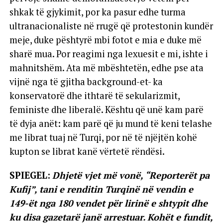
shkak të gjykimit, por ka pasur edhe turma
ultranacionaliste në rrugë që protestonin kundër
meje, duke pështyrë mbi fotot e mia e duke më
sharë mua. Por reagimi nga lexuesit e mi, ishte i
mahnitshëm. Ata më mbështetën, edhe pse ata
vijnë nga të gjitha background-et- ka
konservatorë dhe ithtarë të sekularizmit,
feministe dhe liberalë. Kështu që unë kam parë
të dyja anët: kam parë që ju mund të keni telashe
me librat tuaj në Turqi, por në të njëjtën kohë
kupton se librat kanë vërtetë rëndësi.
SPIEGEL:
Dhjetë vjet më vonë, “Reporterët pa
Kufij”, tani e renditin Turqinë në vendin e
149-ët nga 180 vendet për lirinë e shtypit dhe
ku disa gazetarë janë arrestuar. Kohët e fundit,