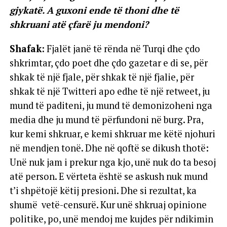
gjykatë. A guxoni ende të thoni dhe të
shkruani atë çfarë ju mendoni?
Shafak:
Fjalët janë të rënda në Turqi dhe çdo
shkrimtar, çdo poet dhe çdo gazetar e di se, për
shkak të një fjale, për shkak të një fjalie, për
shkak të një Twitteri apo edhe të një retweet, ju
mund të paditeni, ju mund të demonizoheni nga
media dhe ju mund të përfundoni në burg. Pra,
kur kemi shkruar, e kemi shkruar me këtë njohuri
në mendjen tonë. Dhe në qoftë se dikush thotë:
Unë nuk jam i prekur nga kjo, unë nuk do ta besoj
atë person. E vërteta është se askush nuk mund
t’i shpëtojë këtij presioni. Dhe si rezultat, ka
shumë vetë-censurë. Kur unë shkruaj opinione
politike, po, unë mendoj me kujdes për ndikimin