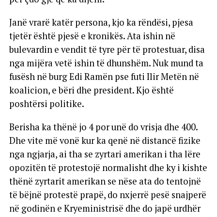
Janë vrarë katër persona, kjo ka rëndësi, pjesa
tjetër është pjesë e kronikës. Ata ishin në
bulevardin e vendit të tyre për të protestuar, disa
nga mijëra vetë ishin të dhunshëm. Nuk mund ta
fusësh në burg Edi Ramën pse futi Ilir Metën në
koalicion, e bëri dhe president. Kjo është
poshtërsi politike.
Berisha ka thënë jo 4 por unë do vrisja dhe 400.
Dhe vite më vonë kur ka qenë në distancë fizike
nga ngjarja, ai tha se zyrtari amerikan i tha lëre
opozitën të protestojë normalisht dhe ky i kishte
thënë zyrtarit amerikan se nëse ata do tentojnë
të bëjnë protestë prapë, do nxjerrë pesë snajperë
në godinën e Kryeministrisë dhe do japë urdhër