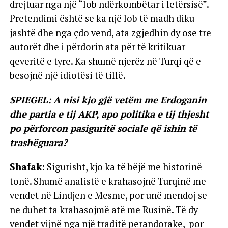
drejtuar nga një “lob ndërkombëtar i letërsisë”.
Pretendimi është se ka një lob të madh diku
jashtë dhe nga çdo vend, ata zgjedhin dy ose tre
autorët dhe i përdorin ata për të kritikuar
qeveritë e tyre. Ka shumë njerëz në Turqi që e
besojnë një idiotësi të tillë.
SPIEGEL: A nisi kjo gjë vetëm me Erdoganin
dhe partia e tij AKP, apo politika e tij thjesht
po përforcon pasiguritë sociale që ishin të
trashëguara?
Shafak
: Sigurisht, kjo ka të bëjë me historinë
tonë. Shumë analistë e krahasojnë Turqinë me
vendet në Lindjen e Mesme, por unë mendoj se
ne duhet ta krahasojmë atë me Rusinë. Të dy
vendet vijnë nga një traditë perandorake, por