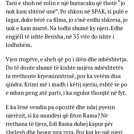
Tani e shoh në rolin e një burracaku që thotë “jo
nuk kam shtënë unë”. Po shkon në SPAK, si pulë e
lagur, duke bërë ca filma, jo s’më erdhi shkresa, jo
nuk e kam marrë. Na lodhi shumë ky njeri. Edhe
engjëll të ishte Berisha, në 35 vite do ishte i
lodhshëm.
Vjen rrugëve, e sheh që po i ikën dhe mbështetja.
Do të donte shumë të kishte mijëra mbështetës
ta rrethonte kryeministrinë, por ka vetëm disa
qindra. Krimi më i madh i këtij njeriu, është se po
e mban peng atë parti, i ka ngulur thonjtë në fyt.
E ka lënë vendin pa opozitë dhe ndaj pyesin
njerëzit, si ka mundësi që fiton Rama? Në
rrethana të tjera, Edi Rama duhej kapur për
zhelesh dhe hequr nga zyra. Por kur ke një njeri