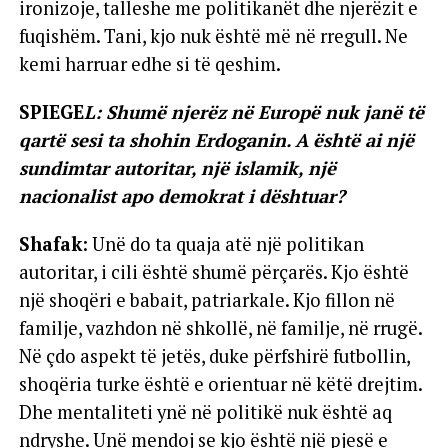
ironizoje, talleshe me politikanët dhe njerëzit e
fuqishëm. Tani, kjo nuk është më në rregull. Ne
kemi harruar edhe si të qeshim.
SPIEGE
L: Shumë njerëz në Europë nuk janë të
qartë sesi ta shohin Erdoganin. A është ai një
sundimtar autoritar, një islamik, një
nacionalist apo demokrat i dështuar?
Shafak
: Unë do ta quaja atë një politikan
autoritar, i cili është shumë përçarës. Kjo është
një shoqëri e babait, patriarkale. Kjo fillon në
familje, vazhdon në shkollë, në familje, në rrugë.
Në çdo aspekt të jetës, duke përfshirë futbollin,
shoqëria turke është e orientuar në këtë drejtim.
Dhe mentaliteti ynë në politikë nuk është aq
ndryshe. Unë mendoj se kjo është një pjesë e