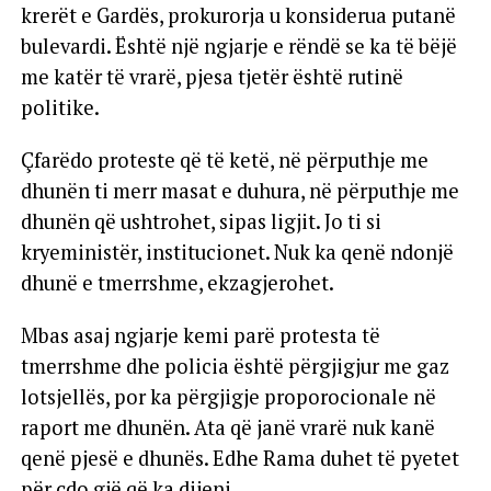
krerët e Gardës, prokurorja u konsiderua putanë
bulevardi. Është një ngjarje e rëndë se ka të bëjë
me katër të vrarë, pjesa tjetër është rutinë
politike.
Çfarëdo proteste që të ketë, në përputhje me
dhunën ti merr masat e duhura, në përputhje me
dhunën që ushtrohet, sipas ligjit. Jo ti si
kryeministër, institucionet. Nuk ka qenë ndonjë
dhunë e tmerrshme, ekzagjerohet.
Mbas asaj ngjarje kemi parë protesta të
tmerrshme dhe policia është përgjigjur me gaz
lotsjellës, por ka përgjigje proporocionale në
raport me dhunën. Ata që janë vrarë nuk kanë
qenë pjesë e dhunës. Edhe Rama duhet të pyetet
për çdo gjë që ka dijeni.