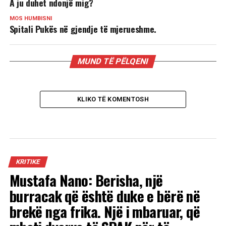
A ju duhet ndonjë mig?
MOS HUMBISNI
Spitali Pukës në gjendje të mjerueshme.
MUND TË PËLQENI
KLIKO TË KOMENTOSH
KRITIKE
Mustafa Nano: Berisha, një
burracak që është duke e bërë në
brekë nga frika. Një i mbaruar, që