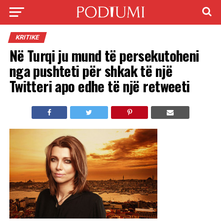
KRITIKE
Në Turqi ju mund të persekutoheni
nga pushteti për shkak të një
Twitteri apo edhe të një retweeti