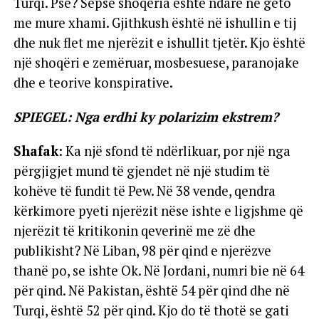
Turqi. Pse? Sepse shoqëria është ndarë në geto
me mure xhami. Gjithkush është në ishullin e tij
dhe nuk flet me njerëzit e ishullit tjetër. Kjo është
një shoqëri e zemëruar, mosbesuese, paranojake
dhe e teorive konspirative.
SPIEGEL: Nga erdhi ky polarizim ekstrem?
Shafak:
Ka një sfond të ndërlikuar, por një nga
përgjigjet mund të gjendet në një studim të
kohëve të fundit të Pew. Në 38 vende, qendra
kërkimore pyeti njerëzit nëse ishte e ligjshme që
njerëzit të kritikonin qeverinë me zë dhe
publikisht? Në Liban, 98 për qind e njerëzve
thanë po, se ishte Ok. Në Jordani, numri bie në 64
për qind. Në Pakistan, është 54 për qind dhe në
Turqi, është 52 për qind. Kjo do të thotë se gati