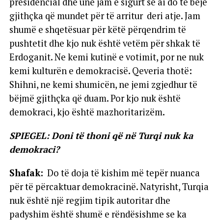
presidencial dhe unë jam e sigurt se ai do të bëjë
gjithçka që mundet për të arritur deri atje. Jam
shumë e shqetësuar për këtë përqendrim të
pushtetit dhe kjo nuk është vetëm për shkak të
Erdoganit. Ne kemi kutinë e votimit, por ne nuk
kemi kulturën e demokracisë. Qeveria thotë:
Shihni, ne kemi shumicën, ne jemi zgjedhur të
bëjmë gjithçka që duam. Por kjo nuk është
demokraci, kjo është mazhoritarizëm.
SPIEGEL: Doni të thoni që në Turqi nuk ka
demokraci?
Shafak:
Do të doja të kishim më tepër nuanca
për të përcaktuar demokracinë. Natyrisht, Turqia
nuk është një regjim tipik autoritar dhe
padyshim është shumë e rëndësishme se ka