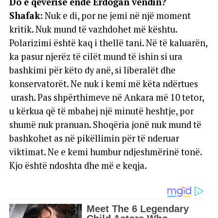
Do e qeverisë ende Erdogan vendin?
Shafak:
Nuk e di, por ne jemi në një moment
kritik. Nuk mund të vazhdohet më kështu.
Polarizimi është kaq i thellë tani. Në të kaluarën,
ka pasur njerëz të cilët mund të ishin si ura
bashkimi për këto dy anë, si liberalët dhe
konservatorët. Ne nuk i kemi më këta ndërtues
urash. Pas shpërthimeve në Ankara më 10 tetor,
u kërkua që të mbahej një minutë heshtje, por
shumë nuk pranuan. Shoqëria jonë nuk mund të
bashkohet as në pikëllimin për të nderuar
viktimat. Ne e kemi humbur ndjeshmërinë tonë.
Kjo është ndoshta dhe më e keqja.