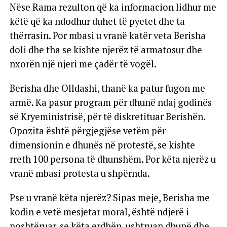
Nëse Rama rezulton që ka informacion lidhur me
këtë që ka ndodhur duhet të pyetet dhe ta
thërrasin. Por mbasi u vranë katër veta Berisha
doli dhe tha se kishte njerëz të armatosur dhe
nxorën një njeri me çadër të vogël.
Berisha dhe Olldashi, thanë ka patur fugon me
armë. Ka pasur program për dhunë ndaj godinës
së Kryeministrisë, për të diskretituar Berishën.
Opozita është përgjegjëse vetëm për
dimensionin e dhunës në protestë, se kishte
rreth 100 persona të dhunshëm. Por këta njerëz u
vranë mbasi protesta u shpërnda.
Pse u vranë këta njerëz? Sipas meje, Berisha me
kodin e vetë mesjetar moral, është ndjerë i
poshtëruar, se këta erdhën, ushtruan dhunë dhe