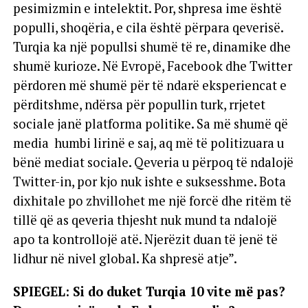
pesimizmin e intelektit. Por, shpresa ime është
populli, shoqëria, e cila është përpara qeverisë.
Turqia ka një popullsi shumë të re, dinamike dhe
shumë kurioze. Në Evropë, Facebook dhe Twitter
përdoren më shumë për të ndarë eksperiencat e
përditshme, ndërsa për popullin turk, rrjetet
sociale janë platforma politike. Sa më shumë që
media humbi lirinë e saj, aq më të politizuara u
bënë mediat sociale. Qeveria u përpoq të ndalojë
Twitter-in, por kjo nuk ishte e suksesshme. Bota
dixhitale po zhvillohet me një forcë dhe ritëm të
tillë që as qeveria thjesht nuk mund ta ndalojë
apo ta kontrollojë atë. Njerëzit duan të jenë të
lidhur në nivel global. Ka shpresë atje”.
SPIEGEL: Si do duket Turqia 10 vite më pas?