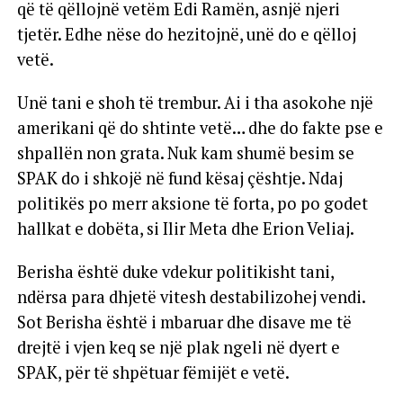
që të qëllojnë vetëm Edi Ramën, asnjë njeri
tjetër. Edhe nëse do hezitojnë, unë do e qëlloj
vetë.
Unë tani e shoh të trembur. Ai i tha asokohe një
amerikani që do shtinte vetë… dhe do fakte pse e
shpallën non grata. Nuk kam shumë besim se
SPAK do i shkojë në fund kësaj çështje. Ndaj
politikës po merr aksione të forta, po po godet
hallkat e dobëta, si Ilir Meta dhe Erion Veliaj.
Berisha është duke vdekur politikisht tani,
ndërsa para dhjetë vitesh destabilizohej vendi.
Sot Berisha është i mbaruar dhe disave me të
drejtë i vjen keq se një plak ngeli në dyert e
SPAK, për të shpëtuar fëmijët e vetë.