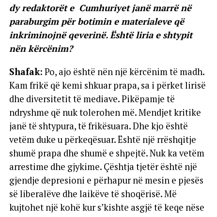
dy redaktorët e Cumhuriyet janë marrë në
paraburgim për botimin e materialeve që
inkriminojnë qeverinë. Është liria e shtypit
nën kërcënim?
Shafak:
Po, ajo është nën një kërcënim të madh.
Kam frikë që kemi shkuar prapa, sa i përket lirisë
dhe diversitetit të mediave. Pikëpamje të
ndryshme që nuk tolerohen më. Mendjet kritike
janë të shtypura, të frikësuara. Dhe kjo është
vetëm duke u përkeqësuar. Është një rrëshqitje
shumë prapa dhe shumë e shpejtë. Nuk ka vetëm
arrestime dhe gjykime. Çështja tjetër është një
gjendje depresioni e përhapur në mesin e pjesës
së liberalëve dhe laikëve të shoqërisë. Më
kujtohet një kohë kur s’kishte asgjë të keqe nëse