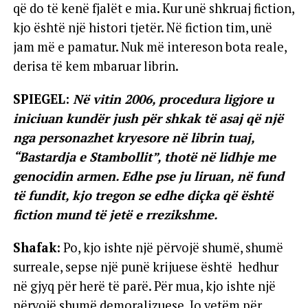
që do të kenë fjalët e mia. Kur unë shkruaj fiction,
kjo është një histori tjetër. Në fiction tim, unë
jam më e pamatur. Nuk më intereson bota reale,
derisa të kem mbaruar librin.
SPIEGEL:
Në vitin 2006, procedura ligjore u
iniciuan kundër jush për shkak të asaj që një
nga personazhet kryesore në librin tuaj,
“Bastardja e Stambollit”, thotë në lidhje me
genocidin armen. Edhe pse ju liruan, në fund
të fundit, kjo tregon se edhe diçka që është
fiction mund të jetë e rrezikshme.
Shafak:
Po, kjo ishte një përvojë shumë, shumë
surreale, sepse një punë krijuese është hedhur
në gjyq për herë të parë. Për mua, kjo ishte një
përvojë shumë demoralizuese. Jo vetëm për