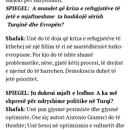
subjekt për ndryshimin.
SPIEGEL: A mundet që kriza e refugjatëve të
jetë e mjaftueshme ta bashkojë sërish
Turqinë dhe Evropën?
Shafak:
Unë do të doja që kriza e refugjatëve të
kthehej në një fillim të ri në marrëdhëniet turko-
evropiane. Por kjo do të ishte shumë
problematike, nëse, gjatë këtij procesi, të drejtat
e njeriut do të harrohen. Demokracia duhet të
jetë prioritet.
SPIEGEL: Ju dukeni mjaft e lodhur. A ka më
shpresë për ndryshime politike në Turqi?
Shafak
: Unë jam gjysmë pesimiste dhe gjysmë
optimiste. Ose siç autori Antonio Gramsci do të
thoshte; Unë besoj në optimizmin e vullnetit dhe