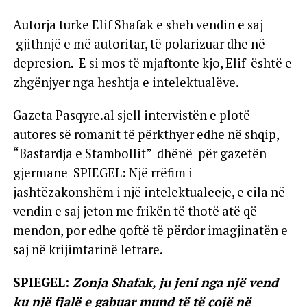
Autorja turke Elif Shafak e sheh vendin e saj
gjithnjë e më autoritar, të polarizuar dhe në
depresion. E si mos të mjaftonte kjo, Elif është e
zhgënjyer nga heshtja e intelektualëve.
Gazeta Pasqyre.al sjell intervistën e plotë
autores së romanit të përkthyer edhe në shqip,
“Bastardja e Stambollit” dhënë për gazetën
gjermane SPIEGEL: Një rrëfim i
jashtëzakonshëm i një intelektualeeje, e cila në
vendin e saj jeton me frikën të thotë atë që
mendon, por edhe qoftë të përdor imagjinatën e
saj në krijimtarinë letrare.
SPIEGEL:
Zonja Shafak, ju jeni nga një vend
ku një fjalë e gabuar mund të të çojë në