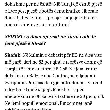
dobishme për ne është: Një Turqi që është pjesë
e Evropës, pjesë e botës demokratike, liberale
dhe e fjalës së lirë – apo një Turqi që është në
anën e shteteve më autoritare?
SPIEGEL: A duan njerëzit në Turqi ende të
jenë pjesë e BE-së?
Shafak:
Në kulmin e debatit për BE-në disa vite
më parë, deri në 82 për qind e njerëzve donin që
Turqia të ishte anëtare e BE-së. Ne jemi rritur
duke lexuar Balzac dhe Goethe, ne ndjehemi
evropianë. Por, pasi kjo gjë nuk ndodhi, ky trend
ndryshoi shumë shpejt. Mbështetja për
anëtarësim në BE ka rënë tashmë në 20 për qind.
Ne jemi popull emocional. Emocionet janë