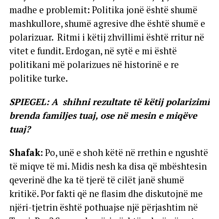
madhe e problemit: Politika jonë është shumë
mashkullore, shumë agresive dhe është shumë e
polarizuar. Ritmi i këtij zhvillimi është rritur në
vitet e fundit. Erdogan, në sytë e mi është
politikani më polarizues në historinë e re
politike turke.
SPIEGEL: A shihni rezultate të këtij polarizimi
brenda familjes tuaj, ose në mesin e miqëve
tuaj?
Shafak:
Po, unë e shoh këtë në rrethin e ngushtë
të miqve të mi. Midis nesh ka disa që mbështesin
qeverinë dhe ka të tjerë të cilët janë shumë
kritikë. Por fakti që ne flasim dhe diskutojnë me
njëri-tjetrin është pothuajse një përjashtim në