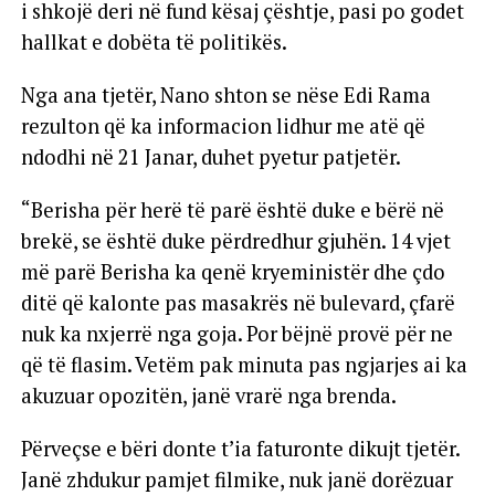
i shkojë deri në fund kësaj çështje, pasi po godet
hallkat e dobëta të politikës.
Nga ana tjetër, Nano shton se nëse Edi Rama
rezulton që ka informacion lidhur me atë që
ndodhi në 21 Janar, duhet pyetur patjetër.
“Berisha për herë të parë është duke e bërë në
brekë, se është duke përdredhur gjuhën. 14 vjet
më parë Berisha ka qenë kryeministër dhe çdo
ditë që kalonte pas masakrës në bulevard, çfarë
nuk ka nxjerrë nga goja. Por bëjnë provë për ne
që të flasim. Vetëm pak minuta pas ngjarjes ai ka
akuzuar opozitën, janë vrarë nga brenda.
Përveçse e bëri donte t’ia faturonte dikujt tjetër.
Janë zhdukur pamjet filmike, nuk janë dorëzuar