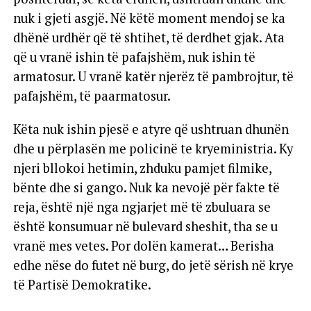
nuk i gjeti asgjë. Në këtë moment mendoj se ka
dhënë urdhër që të shtihet, të derdhet gjak. Ata
që u vranë ishin të pafajshëm, nuk ishin të
armatosur. U vranë katër njerëz të pambrojtur, të
pafajshëm, të paarmatosur.
Këta nuk ishin pjesë e atyre që ushtruan dhunën
dhe u përplasën me policinë te kryeministria. Ky
njeri bllokoi hetimin, zhduku pamjet filmike,
bënte dhe si gango. Nuk ka nevojë për fakte të
reja, është një nga ngjarjet më të zbuluara se
është konsumuar në bulevard sheshit, tha se u
vranë mes vetes. Por dolën kamerat… Berisha
edhe nëse do futet në burg, do jetë sërish në krye
të Partisë Demokratike.