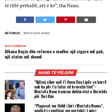
të tillë përballë, aty e ke”, tha Nano.
NË FOKUS:
MUSTAFA NANO
MOS HUMBISNI
Albana Koçiu dhe reforma e madhe: një cigare më pak,
një status më shumë
MUND TË PËLQENI
“Njësoj sikur unë t’i them Dua Lipës se kurrë
nuk ka për t’u futur në krevatin tim!”-
Mustafa Nano ironizon deklaratat e Berishës
për Yuri Kim
“Plagoset me thikë i biri i Mustafa Nanos”,
analisti i revoltuar me portalet: Lajm i