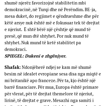
shumë njerëz favorizojnë stabilitetin mbi
demokracinë, në Turqi dhe në Perëndim. BE-ja,
mesa duket, do regjimet e qëndrueshme dhe për
këtë arsye nuk është më e fokusuar tek të drejtat
e njeriut. Ë shtë bërë një çështje që mund të
presë, që mun dtë shtyhet. Por nuk mund të
shtyhet. Nuk mund të ketë stabilitet pa
demokraci.
SPIEGEL: Dukeni e zhgënjyer.
Shafak:
Ndonjëherë ndjej se kam më shumë
besim në idealet evropiane sesa disa nga miqtë e
mi britanikë apo franceze. Për ta, kjo është një
barrë financiare. Për mua, Europa është primare
për vlerat, për të drejtat themelore të njeriut,
lirinë, të drejtat e grave. Mesazhi nga samiti i