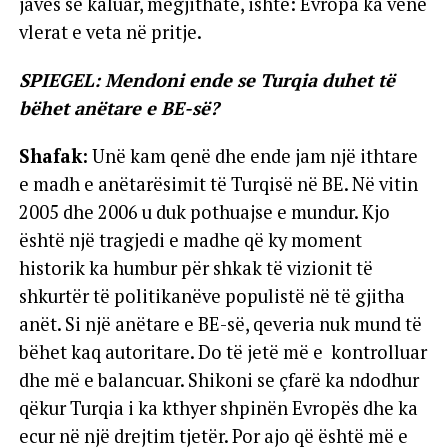
javës së kaluar, megjithatë, ishte: Evropa ka vënë
vlerat e veta në pritje.
SPIEGEL: Mendoni ende se Turqia duhet të
bëhet anëtare e BE-së?
Shafak:
Unë kam qenë dhe ende jam një ithtare
e madh e anëtarësimit të Turqisë në BE. Në vitin
2005 dhe 2006 u duk pothuajse e mundur. Kjo
është një tragjedi e madhe që ky moment
historik ka humbur për shkak të vizionit të
shkurtër të politikanëve populistë në të gjitha
anët. Si një anëtare e BE-së, qeveria nuk mund të
bëhet kaq autoritare. Do të jetë më e kontrolluar
dhe më e balancuar. Shikoni se çfarë ka ndodhur
qëkur Turqia i ka kthyer shpinën Evropës dhe ka
ecur në një drejtim tjetër. Por ajo që është më e