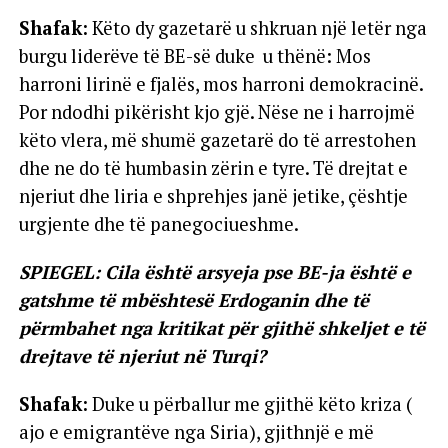
Shafak:
Këto dy gazetarë u shkruan një letër nga
burgu liderëve të BE-së duke u thënë: Mos
harroni lirinë e fjalës, mos harroni demokracinë.
Por ndodhi pikërisht kjo gjë. Nëse ne i harrojmë
këto vlera, më shumë gazetarë do të arrestohen
dhe ne do të humbasin zërin e tyre. Të drejtat e
njeriut dhe liria e shprehjes janë jetike, çështje
urgjente dhe të panegociueshme.
SPIEGEL: Cila është arsyeja pse BE-ja është e
gatshme të mbështesë Erdoganin dhe të
përmbahet nga kritikat për gjithë shkeljet e të
drejtave të njeriut në Turqi?
Shafak:
Duke u përballur me gjithë këto kriza (
ajo e emigrantëve nga Siria), gjithnjë e më