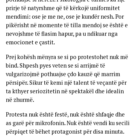
prirje të natyrshme që të kërkojë uniformitet
mendimi: ose je me ne, ose je kundër nesh. Por
pikërisht në momente të tilla mendoj se është e
nevojshme të flasim hapur, pa u ndikuar nga
emocionet e çastit.
Prej kohësh mënyra se si po protestohet nuk më
bind. Shpesh pyes veten se si arrijmë të
vulgarizojmë pothuajse çdo kauzë që marrim
përsipër. Sikur të kemi një talent të veçantë për
ta kthyer seriozitetin në spektakël dhe idealin
në zhurmë.
Protesta nuk është festë, nuk është shfaqje dhe
as garë për mikrofonin. Nuk është vendi ku secili
përpiqet të bëhet protagonist për disa minuta.