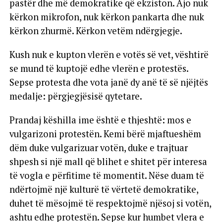
pastër dhe më demokratike që ekziston. Ajo nuk
kërkon mikrofon, nuk kërkon pankarta dhe nuk
kërkon zhurmë. Kërkon vetëm ndërgjegje.
Kush nuk e kupton vlerën e votës së vet, vështirë
se mund të kuptojë edhe vlerën e protestës.
Sepse protesta dhe vota janë dy anë të së njëjtës
medalje: përgjegjësisë qytetare.
Prandaj këshilla ime është e thjeshtë: mos e
vulgarizoni protestën. Kemi bërë mjaftueshëm
dëm duke vulgarizuar votën, duke e trajtuar
shpesh si një mall që blihet e shitet për interesa
të vogla e përfitime të momentit. Nëse duam të
ndërtojmë një kulturë të vërtetë demokratike,
duhet të mësojmë të respektojmë njësoj si votën,
ashtu edhe protestën. Sepse kur humbet vlera e