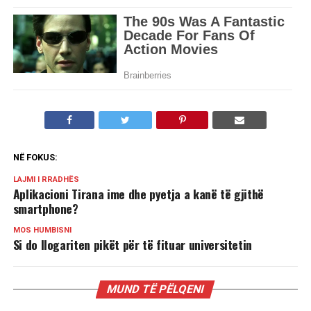
NË FOKUS:
LAJMI I RRADHËS
Aplikacioni Tirana ime dhe pyetja a kanë të gjithë
smartphone?
MOS HUMBISNI
Si do llogariten pikët për të fituar universitetin
MUND TË PËLQENI