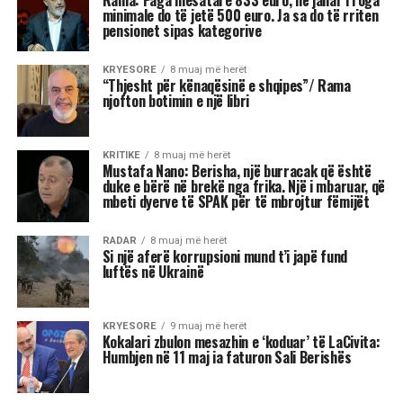
minimale do të jetë 500 euro. Ja sa do të rriten
pensionet sipas kategorive
KRYESORE
8 muaj më herët
“Thjesht për kënaqësinë e shqipes”/ Rama
njofton botimin e një libri
KRITIKE
8 muaj më herët
Mustafa Nano: Berisha, një burracak që është
duke e bërë në brekë nga frika. Një i mbaruar, që
mbeti dyerve të SPAK për të mbrojtur fëmijët
RADAR
8 muaj më herët
Si një aferë korrupsioni mund t’i japë fund
luftës në Ukrainë
KRYESORE
9 muaj më herët
Kokalari zbulon mesazhin e ‘koduar’ të LaCivita:
Humbjen në 11 maj ia faturon Sali Berishës