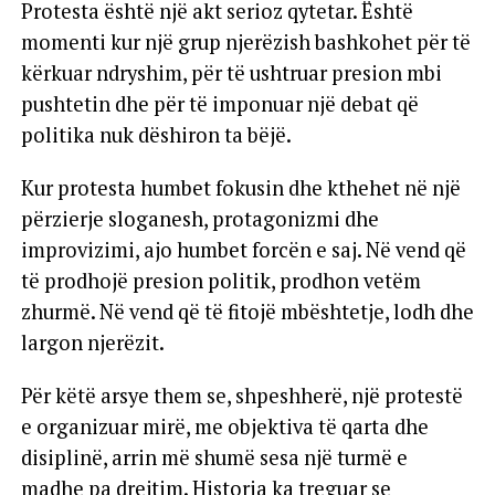
Protesta është një akt serioz qytetar. Është
momenti kur një grup njerëzish bashkohet për të
kërkuar ndryshim, për të ushtruar presion mbi
pushtetin dhe për të imponuar një debat që
politika nuk dëshiron ta bëjë.
Kur protesta humbet fokusin dhe kthehet në një
përzierje sloganesh, protagonizmi dhe
improvizimi, ajo humbet forcën e saj. Në vend që
të prodhojë presion politik, prodhon vetëm
zhurmë. Në vend që të fitojë mbështetje, lodh dhe
largon njerëzit.
Për këtë arsye them se, shpeshherë, një protestë
e organizuar mirë, me objektiva të qarta dhe
disiplinë, arrin më shumë sesa një turmë e
madhe pa drejtim. Historia ka treguar se