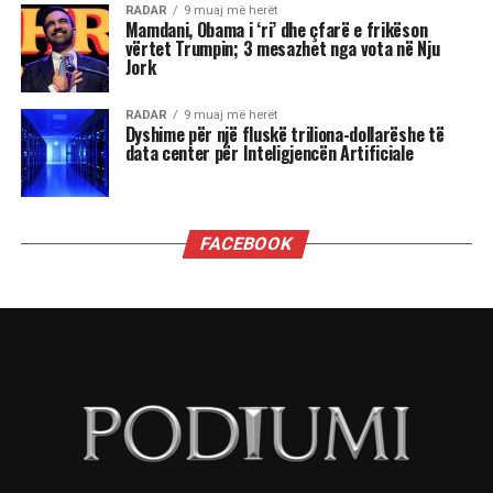
RADAR
9 muaj më herët
Mamdani, Obama i ‘ri’ dhe çfarë e frikëson
vërtet Trumpin; 3 mesazhet nga vota në Nju
Jork
RADAR
9 muaj më herët
Dyshime për një fluskë triliona-dollarëshe të
data center për Inteligjencën Artificiale
FACEBOOK