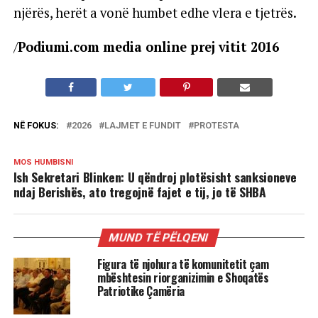
njërës, herët a vonë humbet edhe vlera e tjetrës.
/
Podiumi.com media online prej vitit 2016
NË FOKUS:
2026
LAJMET E FUNDIT
PROTESTA
MOS HUMBISNI
Ish Sekretari Blinken: U qëndroj plotësisht sanksioneve
ndaj Berishës, ato tregojnë fajet e tij, jo të SHBA
MUND TË PËLQENI
Figura të njohura të komunitetit çam
mbështesin riorganizimin e Shoqatës
Patriotike Çamëria