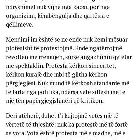
ndryshimet nuk vijnë nga kaosi, por nga
organizimi, këmbëngulja dhe qartësia e
qëllimeve.
Mendimi im është se ne ende nuk kemi mësuar
plotësisht të protestojmë. Ende ngatërrojmë
revoltën me rrëmujën, kurse angazhimin qytetar
me spektaklin. Protesta kërkon sinqeritet,
kërkon kurajë dhe mbi të gjitha kërkon
përgjegjësi. Nuk mund të kërkosh standarde më
të larta nga politika, ndërsa vetë sillesh me të
njëjtën papërgjegjshmëri që kritikon.
Deri atëherë, duhet t’i kujtojmë vetes një të
vërtetë të thjeshtë: nuk ka protestë më të fortë
se vota. Vota është protesta më e madhe, më e