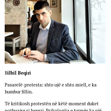
B
ilbil Beqiri
Pasarelë-protesta: shto ujë e shto miell, e ka
humbur fillin.
Të kritikosh protestën në këtë moment duket
pothuajse si herezi. Psikologjia e turmës ka një