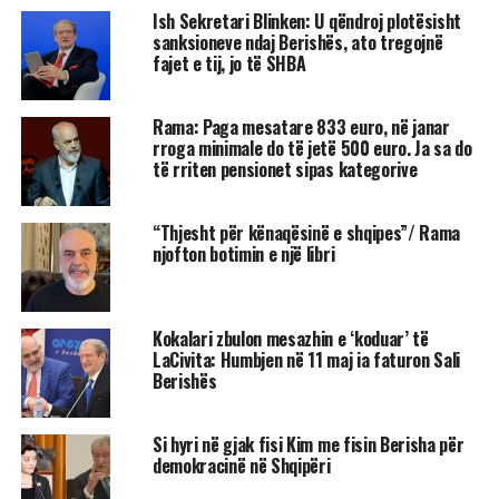
Ish Sekretari Blinken: U qëndroj plotësisht
sanksioneve ndaj Berishës, ato tregojnë
fajet e tij, jo të SHBA
Rama: Paga mesatare 833 euro, në janar
rroga minimale do të jetë 500 euro. Ja sa do
të rriten pensionet sipas kategorive
“Thjesht për kënaqësinë e shqipes”/ Rama
njofton botimin e një libri
Kokalari zbulon mesazhin e ‘koduar’ të
LaCivita: Humbjen në 11 maj ia faturon Sali
Berishës
Si hyri në gjak fisi Kim me fisin Berisha për
demokracinë në Shqipëri