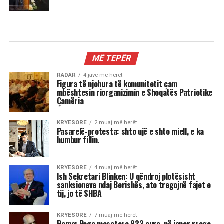
MË TEPËR
RADAR
4 javë më herët
Figura të njohura të komunitetit çam
mbështesin riorganizimin e Shoqatës Patriotike
Çamëria
KRYESORE
2 muaj më herët
Pasarelë-protesta: shto ujë e shto miell, e ka
humbur fillin.
KRYESORE
4 muaj më herët
Ish Sekretari Blinken: U qëndroj plotësisht
sanksioneve ndaj Berishës, ato tregojnë fajet e
tij, jo të SHBA
KRYESORE
7 muaj më herët
Rama: Paga mesatare 833 euro, në janar rroga