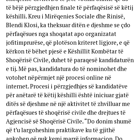
të bëjë përzgjedhjen finale të përfaqësisë së këtij
këshilli. Kreu i Mirëqenies Sociale dhe Rinisë,
Blendi Klosi, ka theksuar ditën e djeshme se çdo
përfaqësues nga shoqatat apo organizatat
jofitimprurëse, që plotëson kriteret ligjore, e që
kërkon të bëhet pjesë e Këshillit Kombëtar të
Shoqërisë Civile, duhet të paraqesë kandidaturën
e tij. Më pas, kandidatura do të nominohet dhe
votohet nëpërmjet një procesi online në
internet. Procesi i përzgjedhjes së kandidatëve
për anëtarë të këtij këshilli është iniciuar gjatë
ditës së djeshme në një aktivitet të zhvilluar me
përfaqësues të shoqërisë civile dhe drejtues të
Agjencisë së Shoqërisë Civile. “Do donim shumë
që t’u largoheshim praktikave ku të gjithë
ankohen që nuk kemi marrë informacion. Do