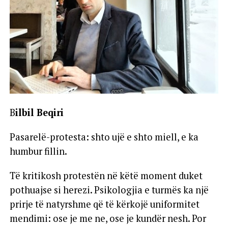
B
ilbil Beqiri
Pasarelë-protesta: shto ujë e shto miell, e ka
humbur fillin.
Të kritikosh protestën në këtë moment duket
pothuajse si herezi. Psikologjia e turmës ka një
prirje të natyrshme që të kërkojë uniformitet
mendimi: ose je me ne, ose je kundër nesh. Por