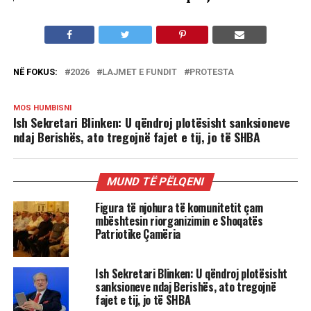
NË FOKUS:
2026
LAJMET E FUNDIT
PROTESTA
MOS HUMBISNI
Ish Sekretari Blinken: U qëndroj plotësisht sanksioneve
ndaj Berishës, ato tregojnë fajet e tij, jo të SHBA
MUND TË PËLQENI
Figura të njohura të komunitetit çam
mbështesin riorganizimin e Shoqatës
Patriotike Çamëria
Ish Sekretari Blinken: U qëndroj plotësisht
sanksioneve ndaj Berishës, ato tregojnë
fajet e tij, jo të SHBA