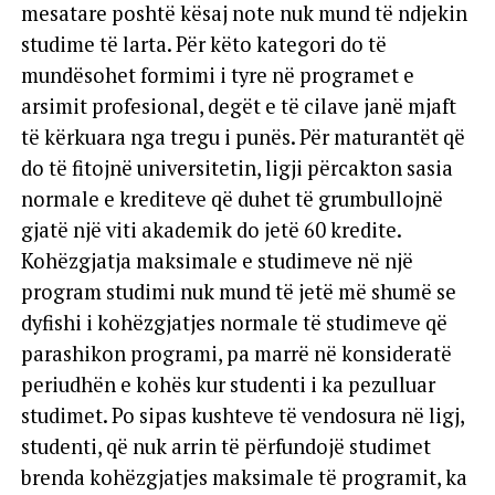
mesatare poshtë kësaj note nuk mund të ndjekin
studime të larta. Për këto kategori do të
mundësohet formimi i tyre në programet e
arsimit profesional, degët e të cilave janë mjaft
të kërkuara nga tregu i punës. Për maturantët që
do të fitojnë universitetin, ligji përcakton sasia
normale e krediteve që duhet të grumbullojnë
gjatë një viti akademik do jetë 60 kredite.
Kohëzgjatja maksimale e studimeve në një
program studimi nuk mund të jetë më shumë se
dyfishi i kohëzgjatjes normale të studimeve që
parashikon programi, pa marrë në konsideratë
periudhën e kohës kur studenti i ka pezulluar
studimet. Po sipas kushteve të vendosura në ligj,
studenti, që nuk arrin të përfundojë studimet
brenda kohëzgjatjes maksimale të programit, ka