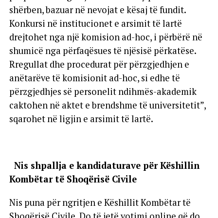
shërben, bazuar në nevojat e kësaj të fundit.
Konkursi në institucionet e arsimit të lartë
drejtohet nga një komision ad-hoc, i përbërë në
shumicë nga përfaqësues të njësisë përkatëse.
Rregullat dhe procedurat për përzgjedhjen e
anëtarëve të komisionit ad-hoc, si edhe të
përzgjedhjes së personelit ndihmës-akademik
caktohen në aktet e brendshme të universitetit”,
sqarohet në ligjin e arsimit të lartë.
Nis shpallja e kandidaturave për Këshillin
Kombëtar të Shoqërisë Civile
Nis puna për ngritjen e Këshillit Kombëtar të
Shoqërisë Civile‏. Do të jetë votimi online që do