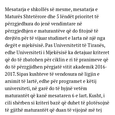
Mesatarja e shkollës së mesme, mesatarja e
Maturës Shtetërore dhe 5 lëndët prioritet të
përzgjedhura do jenë vendimtare në
përzgjedhjen e maturantëve që do fitojnë të
drejtën për të vijuar studimet e larta në një nga
degët e mjekësisë. Pas Universitetit të Tiranës,
edhe Universiteti i Mjekësisë ka detajuar kriteret
që do të zbatohen për ciklin e ri të pranimeve që
do të përzgjidhen përgjatë vitit akademik 2016-
2017. Sipas kushteve të vendosura në ligjin e
arsimit të lartë, edhe për programet e këtij
universiteti, në garë do të hyjnë vetëm
maturantët që kanë mesataren 6 e lart. Kusht, i
cili shërben si kriteri bazë që duhet të plotësojnë
të gjithë maturantët që duan të vijojnë më tej