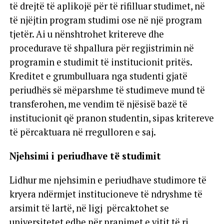
të drejtë të aplikojë për të rifilluar studimet, në
të njëjtin program studimi ose në një program
tjetër. Ai u nënshtrohet kritereve dhe
procedurave të shpallura për regjistrimin në
programin e studimit të institucionit pritës.
Kreditet e grumbulluara nga studenti gjatë
periudhës së mëparshme të studimeve mund të
transferohen, me vendim të njësisë bazë të
institucionit që pranon studentin, sipas kritereve
të përcaktuara në rregulloren e saj.
Njehsimi i periudhave të studimit
Lidhur me njehsimin e periudhave studimore të
kryera ndërmjet institucioneve të ndryshme të
arsimit të lartë, në ligj përcaktohet se
universitetet edhe për pranimet e vitit të ri