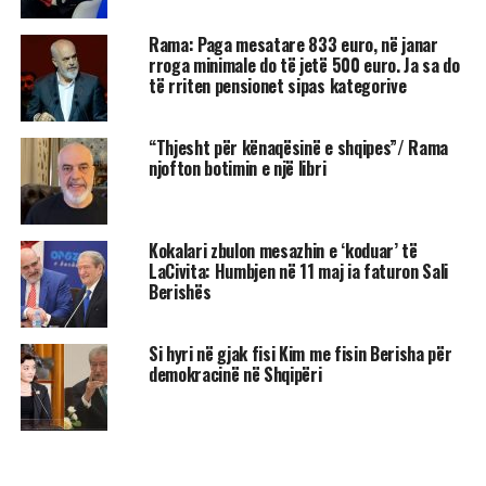
Rama: Paga mesatare 833 euro, në janar
rroga minimale do të jetë 500 euro. Ja sa do
të rriten pensionet sipas kategorive
“Thjesht për kënaqësinë e shqipes”/ Rama
njofton botimin e një libri
Kokalari zbulon mesazhin e ‘koduar’ të
LaCivita: Humbjen në 11 maj ia faturon Sali
Berishës
Si hyri në gjak fisi Kim me fisin Berisha për
demokracinë në Shqipëri