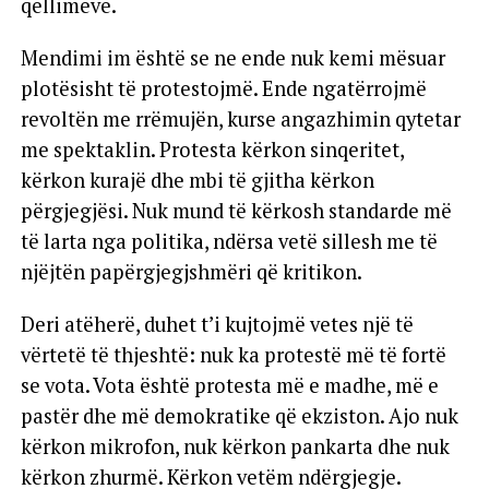
qëllimeve.
Mendimi im është se ne ende nuk kemi mësuar
plotësisht të protestojmë. Ende ngatërrojmë
revoltën me rrëmujën, kurse angazhimin qytetar
me spektaklin. Protesta kërkon sinqeritet,
kërkon kurajë dhe mbi të gjitha kërkon
përgjegjësi. Nuk mund të kërkosh standarde më
të larta nga politika, ndërsa vetë sillesh me të
njëjtën papërgjegjshmëri që kritikon.
Deri atëherë, duhet t’i kujtojmë vetes një të
vërtetë të thjeshtë: nuk ka protestë më të fortë
se vota. Vota është protesta më e madhe, më e
pastër dhe më demokratike që ekziston. Ajo nuk
kërkon mikrofon, nuk kërkon pankarta dhe nuk
kërkon zhurmë. Kërkon vetëm ndërgjegje.