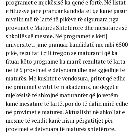
programet e mjekësisë ka qenë e fortë. Në listat
e fituesve janë pranuar kandidatët që kanë pasur
nivelin më të lartë të pikëve të siguruara nga
provimet e Maturës Shtetërore dhe mesatares së
shkollës së mesme. Në programet e këtij
universiteti janë pranuar kandidatë me mbi 6500
pikë, rezultat i cili tregon se maturanti që ka
fituar këto programe ka marrë rezultate të larta
në të 5 provimet e detyruara dhe me zgjedhje të
maturës. Me kushtet e vendosura, pritet që edhe
në pranimet e vitit të ri akademik, në degët e
mjekësisë të shkojnë maturantët që jo vetëm
kanë mesatare të lartë, por do të dalin mirë edhe
në provimet e maturës. Aktualisht në shkollat e
mesme të vendit kanë nisur përgatitjet për
provimet e detyruara të maturës shtetërore.