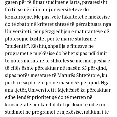
garën për të fituar studimet e larta, pavarësisht
faktit se në cilin prej universiteteve do
konkurrojnë. Më pas, vetë fakultetet e mjekësisë
do të zbatojnë kriteret shtesë të përcaktuara nga
Universiteti, për përzgjedhjen e maturantëve që
plotësojnë kushtet për të marrë statusin e
“studentit”. Kështu, shpallja e fituesve në
programet e mjekësisë do bëhet sipas ndikimit
të notës mesatare të shkollës së mesme, pesha e
të cilës është përcaktuar në masën 35 për qind,
sipas notës mesatare të Maturës Shtetërore, ku
pesha e saj do jetë po në masën 35 për qind. Nga
ana tjetër, Universiteti i Mjekësisë ka përcaktuar
edhe lëndët prioritet që do të merren në
konsideratë për kandidatët që duan të ndjekin
studimet në programet e mjekësisë, ndikimi i të