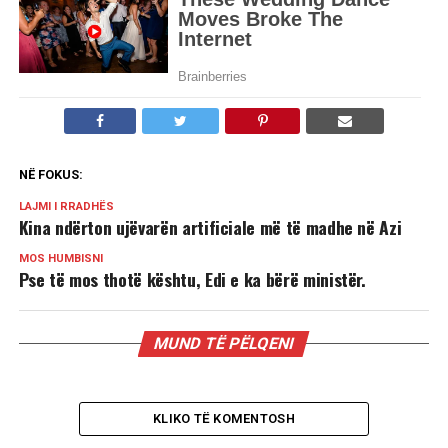
NË FOKUS:
LAJMI I RRADHËS
Kina ndërton ujëvarën artificiale më të madhe në Azi
MOS HUMBISNI
Pse të mos thotë kështu, Edi e ka bërë ministër.
MUND TË PËLQENI
KLIKO TË KOMENTOSH