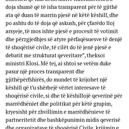
doja shumë që të isha transparent për të gjithë
ata që duan të marrin pjesë në këtë këshill, dhe
po ashtu do të doja që askush, për çfarëdo lloj
arsyeje, të mos ishte pjesë e procesit të votimit
dhe përzgjedhjes së atyre përfaqësuesve të denjë
të shoqërisë civile, të cilët do të jenë pjesë e
debatit me strukturat qeveritare”, theksoi
ministri Klosi. Më tej, ai shtoi se vetëm duke
pasur një proces transparent dhe
gjithëpërfshirës, do mundet të krijohet një
këshill që t’u shërbejë vërtet interesave të
shoqërisë civile, si dhe të këshillojë qeverinë për
marrëdhëniet dhe politikat për këtë grupim,
kryesisht për zhvillimin e marrëdhënieve të
partneritetit dhe bashkëpunimin midis qeverisë
dhe organizatave të shoqërisë Civile, krijimin e