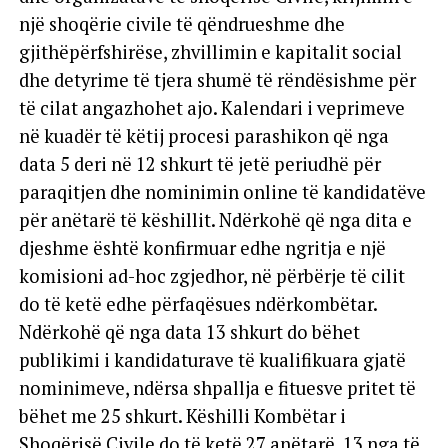
një shoqërie civile të qëndrueshme dhe
gjithëpërfshirëse, zhvillimin e kapitalit social
dhe detyrime të tjera shumë të rëndësishme për
të cilat angazhohet ajo. Kalendari i veprimeve
në kuadër të këtij procesi parashikon që nga
data 5 deri në 12 shkurt të jetë periudhë për
paraqitjen dhe nominimin online të kandidatëve
për anëtarë të këshillit. Ndërkohë që nga dita e
djeshme është konfirmuar edhe ngritja e një
komisioni ad-hoc zgjedhor, në përbërje të cilit
do të ketë edhe përfaqësues ndërkombëtar.
Ndërkohë që nga data 13 shkurt do bëhet
publikimi i kandidaturave të kualifikuara gjatë
nominimeve, ndërsa shpallja e fituesve pritet të
bëhet me 25 shkurt. Këshilli Kombëtar i
Shoqërisë Civile do të ketë 27 anëtarë, 13 nga të