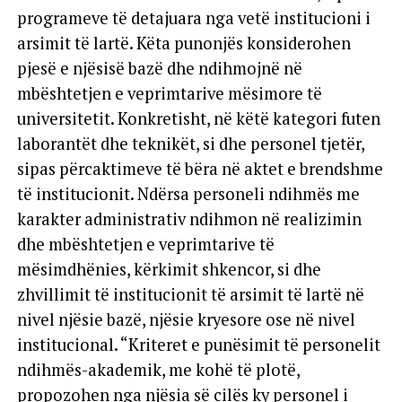
programeve të detajuara nga vetë institucioni i
arsimit të lartë. Këta punonjës konsiderohen
pjesë e njësisë bazë dhe ndihmojnë në
mbështetjen e veprimtarive mësimore të
universitetit. Konkretisht, në këtë kategori futen
laborantët dhe teknikët, si dhe personel tjetër,
sipas përcaktimeve të bëra në aktet e brendshme
të institucionit. Ndërsa personeli ndihmës me
karakter administrativ ndihmon në realizimin
dhe mbështetjen e veprimtarive të
mësimdhënies, kërkimit shkencor, si dhe
zhvillimit të institucionit të arsimit të lartë në
nivel njësie bazë, njësie kryesore ose në nivel
institucional. “Kriteret e punësimit të personelit
ndihmës-akademik, me kohë të plotë,
propozohen nga njësia së cilës ky personel i