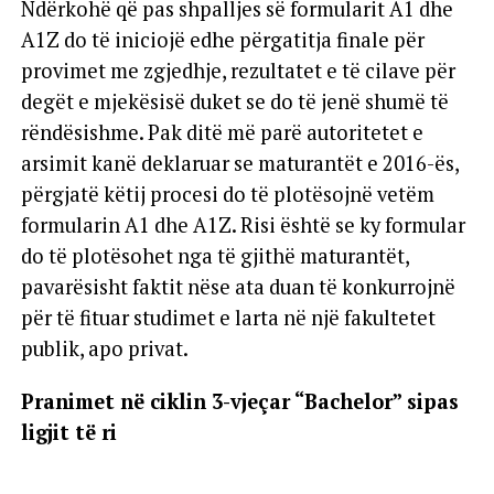
Ndërkohë që pas shpalljes së formularit A1 dhe
A1Z do të iniciojë edhe përgatitja finale për
provimet me zgjedhje, rezultatet e të cilave për
degët e mjekësisë duket se do të jenë shumë të
rëndësishme. Pak ditë më parë autoritetet e
arsimit kanë deklaruar se maturantët e 2016-ës,
përgjatë këtij procesi do të plotësojnë vetëm
formularin A1 dhe A1Z. Risi është se ky formular
do të plotësohet nga të gjithë maturantët,
pavarësisht faktit nëse ata duan të konkurrojnë
për të fituar studimet e larta në një fakultetet
publik, apo privat.
Pranimet në ciklin 3-vjeçar “Bachelor” sipas
ligjit të ri