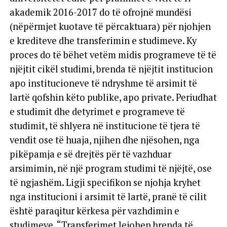
akademik 2016-2017 do të ofrojnë mundësi
(nëpërmjet kuotave të përcaktuara) për njohjen
e krediteve dhe transferimin e studimeve. Ky
proces do të bëhet vetëm midis programeve të të
njëjtit cikël studimi, brenda të njëjtit institucion
apo institucioneve të ndryshme të arsimit të
lartë qofshin këto publike, apo private. Periudhat
e studimit dhe detyrimet e programeve të
studimit, të shlyera në institucione të tjera të
vendit ose të huaja, njihen dhe njësohen, nga
pikëpamja e së drejtës për të vazhduar
arsimimin, në një program studimi të njëjtë, ose
të ngjashëm. Ligji specifikon se njohja kryhet
nga institucioni i arsimit të lartë, pranë të cilit
është paraqitur kërkesa për vazhdimin e
studimeve. “Transferimet lejohen brenda të