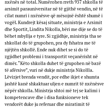
nxënës në total. Numërohen rreth 937 shkolla të
arsimit parauniversitar në të gjithë vendin, në të
cilat numri i nxënësve që mësojnë është shumë i
vogël. Kundrejt kësaj situate, ministrja e Arsimit
dhe Sportit, Lindita Nikolla, bëri me dije se do të
bëhet mbyllja e tyre. Si zgjidhje, ministrja tha se
shkollat do të grupohen, pra dy fshatra me të
njëjtën shkollë. Ende nuk dihet se si do të
zgjidhet problemi i transportit veçanërisht në
dimër. “Këto shkolla duhet të grupohen në bazë
të afërsive”, vuri në dukje ministrja Nikollla.
Lëvizjet brenda vendit, por edhe ikjet e shumta
jashtë kanë shkaktuar uljen e numrit të nxënësve
nëpër shkolla. Ministrja shtoi më tej se kalimi i
kompetencave dhe i disa funksioneve tek
vendorët duke ju referuar dhe miratimit të