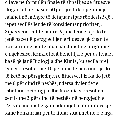
cilave në formulën finale të shpalljes së fituesve
llogaritet në masën 30 për qind, (kjo përqindje
ndahet në mënyrë të detajuar sipas rëndësisë që i
jepet secilës lëndë të konsideruar prioritet).
Sipas vendimit të marrë, 5 janë lëndët që do të
jenë bazë në përzgjedhjen e fituesve që duan të
konkurrojnë për të fituar studimet në programet
e mjekësisë. Konkretisht bëhet fjalë për dy lëndët
bazë që janë Biologjia dhe Kimia, ku secila prej
tyre vlerësohet me 10 për qind të ndikimit që do
të ketë në përzgjedhjen e fituesve, Fizika do jetë
me 6 për qind të peshës, ndërsa dy lëndët e
mbetura sociologjia dhe filozofia vlerësohen
secila me 2 për qind të peshës në përzgjedhje.
Për vite me radhë gara ndërmjet maturantëve që
kanë konkurruar për të fituar studimet në një nga