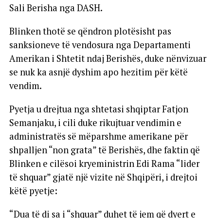
Sali Berisha nga DASH.
Blinken thotë se qëndron plotësisht pas
sanksioneve të vendosura nga Departamenti
Amerikan i Shtetit ndaj Berishës, duke nënvizuar
se nuk ka asnjë dyshim apo hezitim për këtë
vendim.
Pyetja u drejtua nga shtetasi shqiptar Fatjon
Semanjaku, i cili duke rikujtuar vendimin e
administratës së mëparshme amerikane për
shpalljen “non grata” të Berishës, dhe faktin që
Blinken e cilësoi kryeministrin Edi Rama “lider
të shquar” gjatë një vizite në Shqipëri, i drejtoi
këtë pyetje:
“Dua të di sa i “shquar” duhet të jem që dyert e