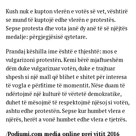
Kush nuk e kupton vlerën e votës së vet, vështirë
se mund të kuptojë edhe vlerën e protestës.
Sepse protesta dhe vota janë dy anë të së njëjtës
medalje: përgjegjësisë qytetare.
Prandaj këshilla ime është e thjeshtë: mos e
vulgarizoni protestën. Kemi bërë mjaftueshëm
dëm duke vulgarizuar votën, duke e trajtuar
shpesh si një mall që blihet e shitet për interesa
të vogla e përfitime të momentit. Nëse duam të
ndërtojmë një kulturë të vërtetë demokratike,
duhet të mësojmë të respektojmë njësoj si votën,
ashtu edhe protestën. Sepse kur humbet vlera e
njërës, herët a vonë humbet edhe vlera e tjetrës.
/
Podiumi.com media online prej vitit 2016