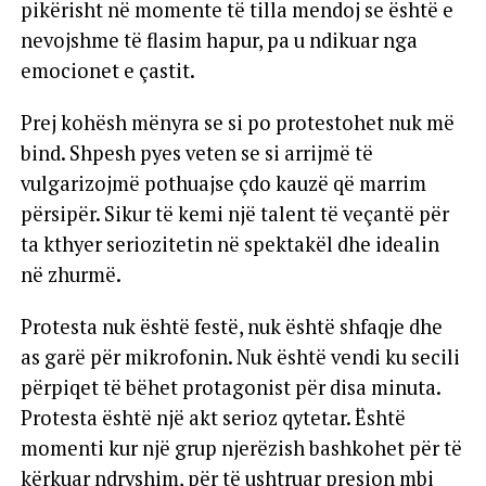
pikërisht në momente të tilla mendoj se është e
nevojshme të flasim hapur, pa u ndikuar nga
emocionet e çastit.
Prej kohësh mënyra se si po protestohet nuk më
bind. Shpesh pyes veten se si arrijmë të
vulgarizojmë pothuajse çdo kauzë që marrim
përsipër. Sikur të kemi një talent të veçantë për
ta kthyer seriozitetin në spektakël dhe idealin
në zhurmë.
Protesta nuk është festë, nuk është shfaqje dhe
as garë për mikrofonin. Nuk është vendi ku secili
përpiqet të bëhet protagonist për disa minuta.
Protesta është një akt serioz qytetar. Është
momenti kur një grup njerëzish bashkohet për të
kërkuar ndryshim, për të ushtruar presion mbi