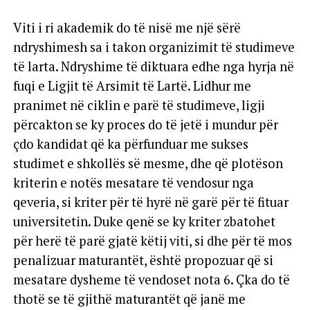
Viti i ri akademik do të nisë me një sërë
ndryshimesh sa i takon organizimit të studimeve
të larta. Ndryshime të diktuara edhe nga hyrja në
fuqi e Ligjit të Arsimit të Lartë. Lidhur me
pranimet në ciklin e parë të studimeve, ligji
përcakton se ky proces do të jetë i mundur për
çdo kandidat që ka përfunduar me sukses
studimet e shkollës së mesme, dhe që plotëson
kriterin e notës mesatare të vendosur nga
qeveria, si kriter për të hyrë në garë për të fituar
universitetin. Duke qenë se ky kriter zbatohet
për herë të parë gjatë këtij viti, si dhe për të mos
penalizuar maturantët, është propozuar që si
mesatare dysheme të vendoset nota 6. Çka do të
thotë se të gjithë maturantët që janë me