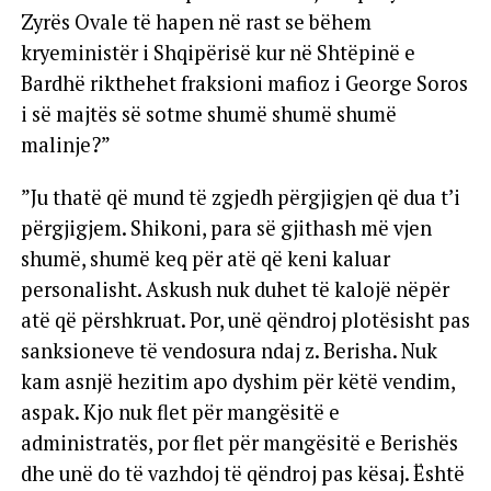
Zyrës Ovale të hapen në rast se bëhem
kryeministër i Shqipërisë kur në Shtëpinë e
Bardhë rikthehet fraksioni mafioz i George Soros
i së majtës së sotme shumë shumë shumë
malinje?”
”Ju thatë që mund të zgjedh përgjigjen që dua t’i
përgjigjem. Shikoni, para së gjithash më vjen
shumë, shumë keq për atë që keni kaluar
personalisht. Askush nuk duhet të kalojë nëpër
atë që përshkruat. Por, unë qëndroj plotësisht pas
sanksioneve të vendosura ndaj z. Berisha. Nuk
kam asnjë hezitim apo dyshim për këtë vendim,
aspak. Kjo nuk flet për mangësitë e
administratës, por flet për mangësitë e Berishës
dhe unë do të vazhdoj të qëndroj pas kësaj. Është