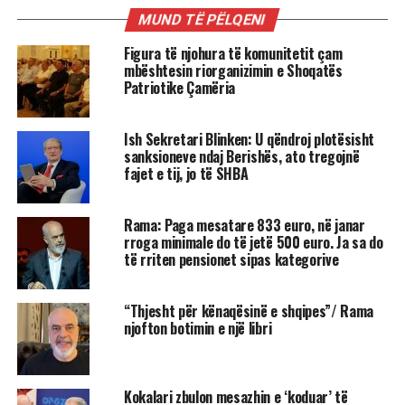
MUND TË PËLQENI
Figura të njohura të komunitetit çam
mbështesin riorganizimin e Shoqatës
Patriotike Çamëria
Ish Sekretari Blinken: U qëndroj plotësisht
sanksioneve ndaj Berishës, ato tregojnë
fajet e tij, jo të SHBA
Rama: Paga mesatare 833 euro, në janar
rroga minimale do të jetë 500 euro. Ja sa do
të rriten pensionet sipas kategorive
“Thjesht për kënaqësinë e shqipes”/ Rama
njofton botimin e një libri
Kokalari zbulon mesazhin e ‘koduar’ të