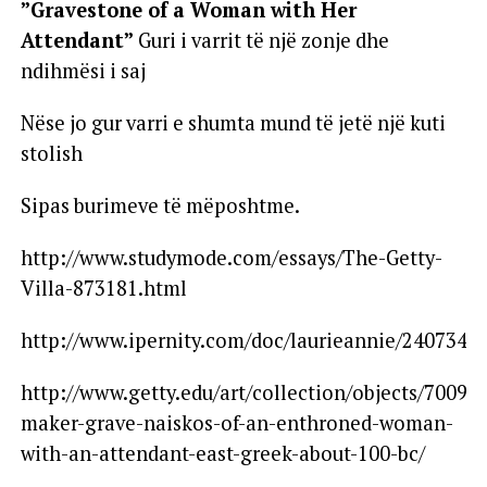
”Gravestone of a Woman with Her
Attendant”
Guri i varrit të një zonje dhe
ndihmësi i saj
Nëse jo gur varri e shumta mund të jetë një kuti
stolish
Sipas burimeve të mëposhtme.
http://www.studymode.com/essays/The-Getty-
Villa-873181.html
http://www.ipernity.com/doc/laurieannie/2407342
http://www.getty.edu/art/collection/objects/7009
maker-grave-naiskos-of-an-enthroned-woman-
with-an-attendant-east-greek-about-100-bc/