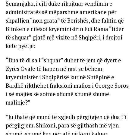
Semanjaku, i cili duke rikujtuar vendimin e
administratës së mëparshme amerikane për
shpalljen “non grata” të Berishës, dhe faktin që
Blinken e cilësoi kryeministrin Edi Rama “lider
të shquar” gjatë një vizite në Shqipëri, i drejtoi
këtë pyetje:
“Dua të di sa i “shquar” duhet të jem që dyert e
Zyrës Ovale të hapen në rast se bëhem
kryeministër i Shqipërisë kur në Shtëpinë e
Bardhë rikthehet fraksioni mafioz i George Soros
i së majtës së sotme shumë shumë shumë
malinje?”
”Ju thatë që mund të zgjedh përgjigjen që dua t’i
përgjigjem. Shikoni, para së gjithash më vjen
shumë, shumë keq për atë që keni kaluar