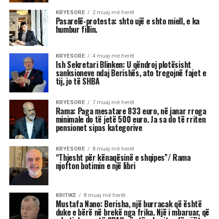
euro. Ja sa do të rriten pensionet
sipas kategorive
Kryeministri Edi Rama në konferencën e
fundvitit me gazetarët foli për një rritje
ekonomike pozitive. Ai u ndal tek rritja e pagave
dhe pensioneve.
Sipas kreut të qeverisë në tremujorin e fundit
paga mesatare ka qenë 833 euro, ndërsa duke
nisur nga janari 2026 paga minimale do të jetë
500 euro.