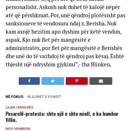
personalisht. Askush nuk duhet të kalojë nëpër
atë që përshkruat. Por, unë qëndroj plotësisht pas
sanksioneve të vendosura ndaj z. Berisha. Nuk
kam asnjë hezitim apo dyshim për këtë vendim,
aspak. Kjo nuk flet për mangësitë e
administratës, por flet për mangësitë e Berishës
dhe unë do të vazhdoj të qëndroj pas kësaj. Është
thjesht një ndryshim gjykimi”,- tha Blinken.
NË FOKUS:
LAJMET E FUNDIT
LAJMI I RRADHËS
Pasarelë-protesta: shto ujë e shto miell, e ka humbur
fillin.
MOS HUMBISNI