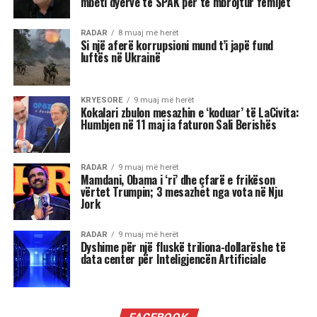
Rama tha se rritja e pensioneve që nis në janar
është përtej indeksimit.
Sipas tij pensioni urban me vite të plota pune do
të rritet me 18 mijë lekë të vjetra në muaj nga
janari i 2026 dhe keshtu do te vazhdojë te
dyfishohet, trefishohet, katërfishohet vit pas viti.
Pensioni urban i pjesshëm do të rritet me 8 mijë
lekë në muaj, pensioni rural me 1 mijë lekë në
muaj, pensioni familjar do të rritet me 700 lekë
në muaj dhe pensioni i invalidit do të rritet me
600 lekë në muaj.
“Ndërkohë që bizneset e reja janë shtuar me 20%,
investimet e huaja në 3 mujorin e 3 kanë pasur
rritje mbi 10%. Stoku i investimeve të huaja është