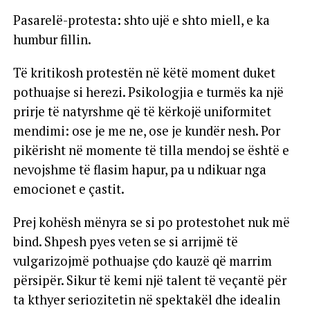
Pasarelë-protesta: shto ujë e shto miell, e ka
humbur fillin.
Të kritikosh protestën në këtë moment duket
pothuajse si herezi. Psikologjia e turmës ka një
prirje të natyrshme që të kërkojë uniformitet
mendimi: ose je me ne, ose je kundër nesh. Por
pikërisht në momente të tilla mendoj se është e
nevojshme të flasim hapur, pa u ndikuar nga
emocionet e çastit.
Prej kohësh mënyra se si po protestohet nuk më
bind. Shpesh pyes veten se si arrijmë të
vulgarizojmë pothuajse çdo kauzë që marrim
përsipër. Sikur të kemi një talent të veçantë për
ta kthyer seriozitetin në spektakël dhe idealin