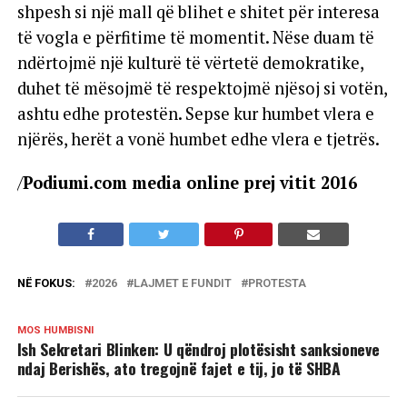
shpesh si një mall që blihet e shitet për interesa
të vogla e përfitime të momentit. Nëse duam të
ndërtojmë një kulturë të vërtetë demokratike,
duhet të mësojmë të respektojmë njësoj si votën,
ashtu edhe protestën. Sepse kur humbet vlera e
njërës, herët a vonë humbet edhe vlera e tjetrës.
/
Podiumi.com media online prej vitit 2016
NË FOKUS:
2026
LAJMET E FUNDIT
PROTESTA
MOS HUMBISNI
Ish Sekretari Blinken: U qëndroj plotësisht sanksioneve
ndaj Berishës, ato tregojnë fajet e tij, jo të SHBA