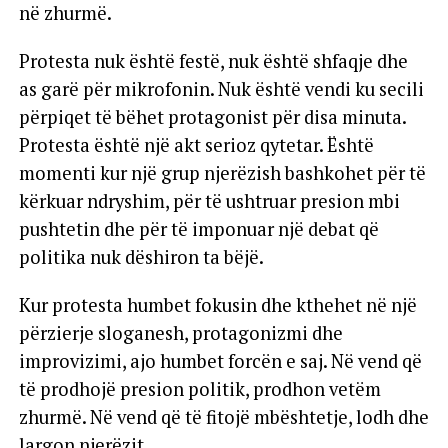
në zhurmë.
Protesta nuk është festë, nuk është shfaqje dhe
as garë për mikrofonin. Nuk është vendi ku secili
përpiqet të bëhet protagonist për disa minuta.
Protesta është një akt serioz qytetar. Është
momenti kur një grup njerëzish bashkohet për të
kërkuar ndryshim, për të ushtruar presion mbi
pushtetin dhe për të imponuar një debat që
politika nuk dëshiron ta bëjë.
Kur protesta humbet fokusin dhe kthehet në një
përzierje sloganesh, protagonizmi dhe
improvizimi, ajo humbet forcën e saj. Në vend që
të prodhojë presion politik, prodhon vetëm
zhurmë. Në vend që të fitojë mbështetje, lodh dhe
largon njerëzit.