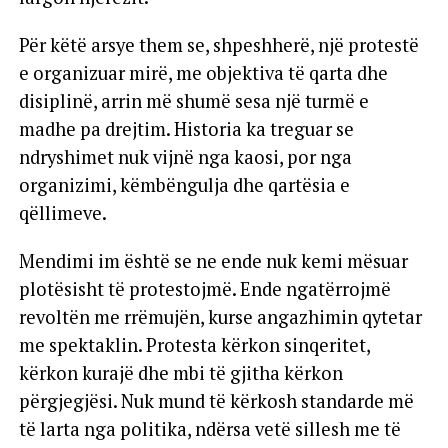
Për këtë arsye them se, shpeshherë, një protestë
e organizuar mirë, me objektiva të qarta dhe
disiplinë, arrin më shumë sesa një turmë e
madhe pa drejtim. Historia ka treguar se
ndryshimet nuk vijnë nga kaosi, por nga
organizimi, këmbëngulja dhe qartësia e
qëllimeve.
Mendimi im është se ne ende nuk kemi mësuar
plotësisht të protestojmë. Ende ngatërrojmë
revoltën me rrëmujën, kurse angazhimin qytetar
me spektaklin. Protesta kërkon sinqeritet,
kërkon kurajë dhe mbi të gjitha kërkon
përgjegjësi. Nuk mund të kërkosh standarde më
të larta nga politika, ndërsa vetë sillesh me të