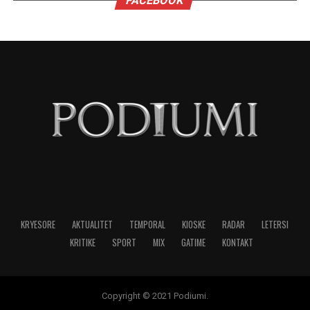
domethënës dhe më i lartë me mbi 10%
krahasimisht me vitin e mëparshëm
Paga mesatare ka rezultuar 833 euro që është një
rritje domethënëse. Kemi për pak ditë hyrjen në
fuqi të ligjit për pagën 500 euro.
Duke filluar nga tetori i këtij viti është kryer
indeksimi i pensioneve. Me hyrjen e vitit të ri nis
edhe rritja e qëndrueshme e pensioneve përmes
një mbështetje që do të shkojë duke u dyfishuar,
trefishuar, katërfishuar, pesëfishuar vit pas viti.
Duke filluar nga janari pensionet do rriten përtej
indeksimit. Rritja që ne do të bëjmë do të jetë
domethënëse vit pas viti.