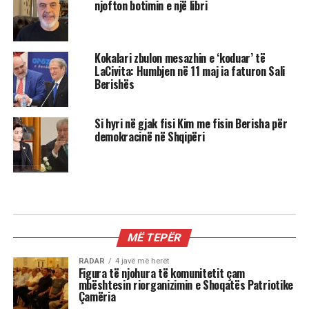
njofton botimin e një libri
Kokalari zbulon mesazhin e ‘koduar’ të
LaCivita: Humbjen në 11 maj ia faturon Sali
Berishës
Si hyri në gjak fisi Kim me fisin Berisha për
demokracinë në Shqipëri
KRYESORE
Rama: Paga mesatare 833 euro, në
janar rroga minimale do të jetë 500