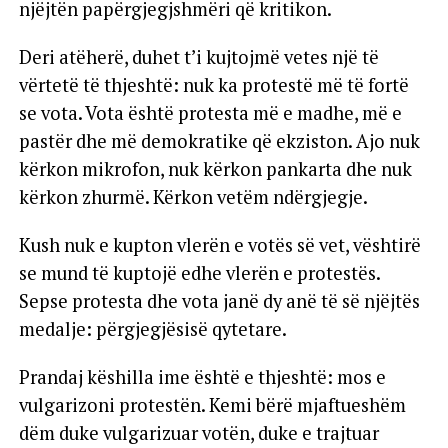
njëjtën papërgjegjshmëri që kritikon.
Deri atëherë, duhet t’i kujtojmë vetes një të
vërtetë të thjeshtë: nuk ka protestë më të fortë
se vota. Vota është protesta më e madhe, më e
pastër dhe më demokratike që ekziston. Ajo nuk
kërkon mikrofon, nuk kërkon pankarta dhe nuk
kërkon zhurmë. Kërkon vetëm ndërgjegje.
Kush nuk e kupton vlerën e votës së vet, vështirë
se mund të kuptojë edhe vlerën e protestës.
Sepse protesta dhe vota janë dy anë të së njëjtës
medalje: përgjegjësisë qytetare.
Prandaj këshilla ime është e thjeshtë: mos e
vulgarizoni protestën. Kemi bërë mjaftueshëm
dëm duke vulgarizuar votën, duke e trajtuar