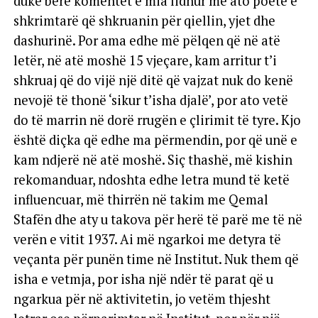
duke bërë komentet e mia lidhur me ato poetë e
shkrimtarë që shkruanin për qiellin, yjet dhe
dashurinë. Por ama edhe më pëlqen që në atë
letër, në atë moshë 15 vjeçare, kam arritur t’i
shkruaj që do vijë një ditë që vajzat nuk do kenë
nevojë të thonë ‘sikur t’isha djalë’, por ato vetë
do të marrin në dorë rrugën e çlirimit të tyre. Kjo
është diçka që edhe ma përmendin, por që unë e
kam ndjerë në atë moshë. Siç thashë, më kishin
rekomanduar, ndoshta edhe letra mund të ketë
influencuar, më thirrën në takim me Qemal
Stafën dhe aty u takova për herë të parë me të në
verën e vitit 1937. Ai më ngarkoi me detyra të
veçanta për punën time në Institut. Nuk them që
isha e vetmja, por isha një ndër të parat që u
ngarkua për në aktivitetin, jo vetëm thjesht