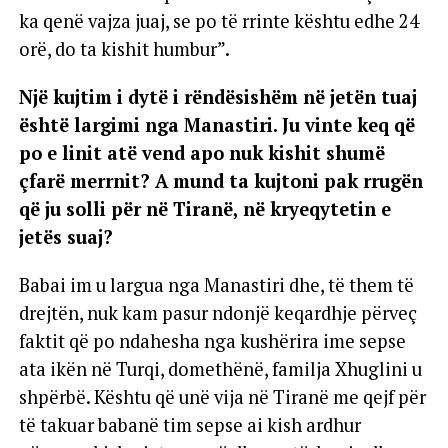
ka qenë vajza juaj, se po të rrinte kështu edhe 24
orë, do ta kishit humbur”.
Një kujtim i dytë i rëndësishëm në jetën tuaj
është largimi nga Manastiri. Ju vinte keq që
po e linit atë vend apo nuk kishit shumë
çfarë merrnit? A mund ta kujtoni pak rrugën
që ju solli për në Tiranë, në kryeqytetin e
jetës suaj?
Babai im u largua nga Manastiri dhe, të them të
drejtën, nuk kam pasur ndonjë keqardhje përveç
faktit që po ndahesha nga kushërira ime sepse
ata ikën në Turqi, domethënë, familja Xhuglini u
shpërbë. Kështu që unë vija në Tiranë me qejf për
të takuar babanë tim sepse ai kish ardhur