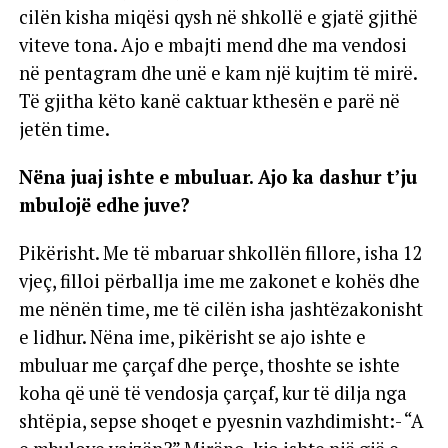
cilën kisha miqësi qysh në shkollë e gjatë gjithë
viteve tona. Ajo e mbajti mend dhe ma vendosi
në pentagram dhe unë e kam një kujtim të mirë.
Të gjitha këto kanë caktuar kthesën e parë në
jetën time.
Nëna juaj ishte e mbuluar. Ajo ka dashur t’ju
mbulojë edhe juve?
Pikërisht. Me të mbaruar shkollën fillore, isha 12
vjeç, filloi përballja ime me zakonet e kohës dhe
me nënën time, me të cilën isha jashtëzakonisht
e lidhur. Nëna ime, pikërisht se ajo ishte e
mbuluar me çarçaf dhe perçe, thoshte se ishte
koha që unë të vendosja çarçaf, kur të dilja nga
shtëpia, sepse shoqet e pyesnin vazhdimisht:- “A