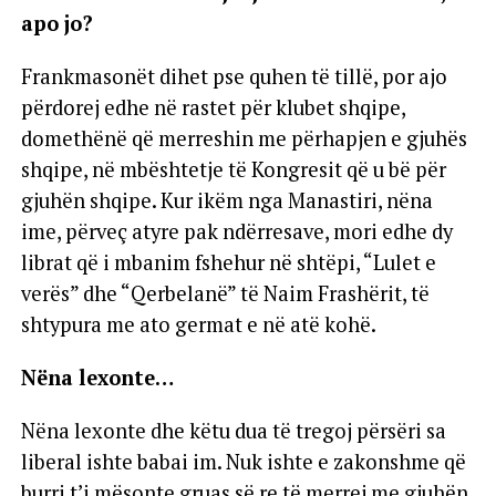
apo jo?
Frankmasonët dihet pse quhen të tillë, por ajo
përdorej edhe në rastet për klubet shqipe,
domethënë që merreshin me përhapjen e gjuhës
shqipe, në mbështetje të Kongresit që u bë për
gjuhën shqipe. Kur ikëm nga Manastiri, nëna
ime, përveç atyre pak ndërresave, mori edhe dy
librat që i mbanim fshehur në shtëpi, “Lulet e
verës” dhe “Qerbelanë” të Naim Frashërit, të
shtypura me ato germat e në atë kohë.
Nëna lexonte…
Nëna lexonte dhe këtu dua të tregoj përsëri sa
liberal ishte babai im. Nuk ishte e zakonshme që
burri t’i mësonte gruas së re të merrej me gjuhën.