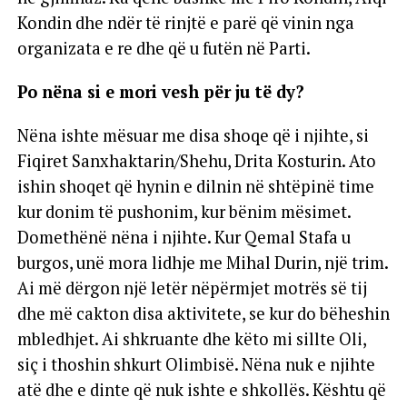
Kondin dhe ndër të rinjtë e parë që vinin nga
organizata e re dhe që u futën në Parti.
Po nëna si e mori vesh për ju të dy?
Nëna ishte mësuar me disa shoqe që i njihte, si
Fiqiret Sanxhaktarin/Shehu, Drita Kosturin. Ato
ishin shoqet që hynin e dilnin në shtëpinë time
kur donim të pushonim, kur bënim mësimet.
Domethënë nëna i njihte. Kur Qemal Stafa u
burgos, unë mora lidhje me Mihal Durin, një trim.
Ai më dërgon një letër nëpërmjet motrës së tij
dhe më cakton disa aktivitete, se kur do bëheshin
mbledhjet. Ai shkruante dhe këto mi sillte Oli,
siç i thoshin shkurt Olimbisë. Nëna nuk e njihte
atë dhe e dinte që nuk ishte e shkollës. Kështu që