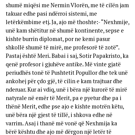
shumë miqësi me Nermin Vlorën, me të cilën jam
takuar edhe pasi ndërroi sistemi, me
letërkëmbime etj. Ja, ajo më thoshte:- “Nexhmije,
unë kam shëtitur në shumë kontinente, sepse e
kishte burrin diplomat, por ne kemi pasur
shkollë shumë të mirë, me profesorë të zotë”.
Pastaj është Meri. Babai i saj, Sotir Papakristo, ka
qenë profesor i gjuhëve antike. Më vinte gjatë
periudhës tonë të Pushtetit Popullor dhe tek unë
ankohej për çdo gjë, të cilin e kam trajtuar dhe
nderuar. Kur ai vdiq, unë i bëra një kurorë të mirë
natyrale në emër të Merit, pa e pyetur dhe pa i
thënë Merit, edhe pse ajo e kishte motrën këtu,
unë bëra një gjest të tillë, i shkova edhe në
varrim. Asaj i thanë më vonë që Nexhmija ka
bërë kështu dhe ajo më dërgon një letër të