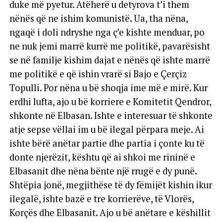
duke më pyetur. Atëherë u detyrova t’i them
nënës që ne ishim komunistë. Ua, tha nëna,
ngaqë i doli ndryshe nga ç’e kishte menduar, po
ne nuk jemi marrë kurrë me politikë, pavarësisht
se në familje kishim dajat e nënës që ishte marrë
me politikë e që ishin vrarë si Bajo e Çerçiz
Topulli. Por nëna u bë shoqja ime më e mirë. Kur
erdhi lufta, ajo u bë korriere e Komitetit Qendror,
shkonte në Elbasan. Ishte e interesuar të shkonte
atje sepse vëllai im u bë ilegal përpara meje. Ai
ishte bërë anëtar partie dhe partia i çonte ku të
donte njerëzit, kështu që ai shkoi me rininë e
Elbasanit dhe nëna bënte një rrugë e dy punë.
Shtëpia jonë, megjithëse të dy fëmijët kishin ikur
ilegalë, ishte bazë e tre korrierëve, të Vlorës,
Korçës dhe Elbasanit. Ajo u bë anëtare e këshillit