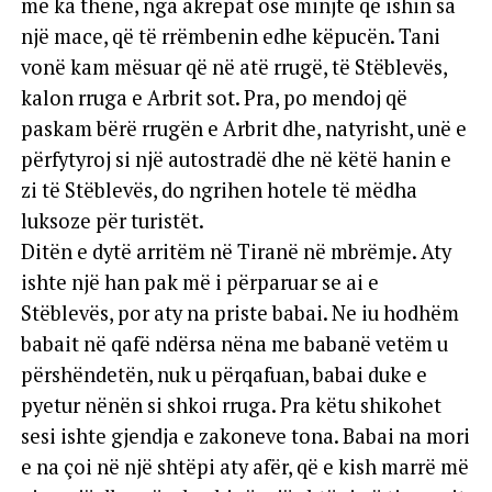
më ka thënë, nga akrepat ose minjtë që ishin sa
një mace, që të rrëmbenin edhe këpucën. Tani
vonë kam mësuar që në atë rrugë, të Stëblevës,
kalon rruga e Arbrit sot. Pra, po mendoj që
paskam bërë rrugën e Arbrit dhe, natyrisht, unë e
përfytyroj si një autostradë dhe në këtë hanin e
zi të Stëblevës, do ngrihen hotele të mëdha
luksoze për turistët.
Ditën e dytë arritëm në Tiranë në mbrëmje. Aty
ishte një han pak më i përparuar se ai e
Stëblevës, por aty na priste babai. Ne iu hodhëm
babait në qafë ndërsa nëna me babanë vetëm u
përshëndetën, nuk u përqafuan, babai duke e
pyetur nënën si shkoi rruga. Pra këtu shikohet
sesi ishte gjendja e zakoneve tona. Babai na mori
e na çoi në një shtëpi aty afër, që e kish marrë më