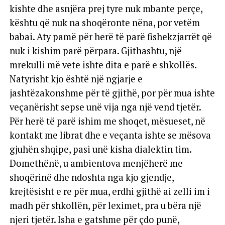
kishte dhe asnjëra prej tyre nuk mbante perçe,
kështu që nuk na shoqëronte nëna, por vetëm
babai. Aty pamë për herë të parë fishekzjarrët që
nuk i kishim parë përpara. Gjithashtu, një
mrekulli më vete ishte dita e parë e shkollës.
Natyrisht kjo është një ngjarje e
jashtëzakonshme për të gjithë, por për mua ishte
veçanërisht sepse unë vija nga një vend tjetër.
Për herë të parë ishim me shoqet, mësueset, në
kontakt me librat dhe e veçanta ishte se mësova
gjuhën shqipe, pasi unë kisha dialektin tim.
Domethënë, u ambientova menjëherë me
shoqërinë dhe ndoshta nga kjo gjendje,
krejtësisht e re për mua, erdhi gjithë ai zelli im i
madh për shkollën, për leximet, pra u bëra një
njeri tjetër. Isha e gatshme për çdo punë,