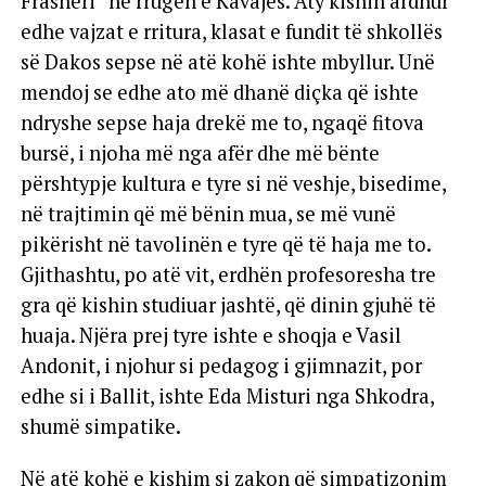
Frashëri” në rrugën e Kavajës. Aty kishin ardhur
edhe vajzat e rritura, klasat e fundit të shkollës
së Dakos sepse në atë kohë ishte mbyllur. Unë
mendoj se edhe ato më dhanë diçka që ishte
ndryshe sepse haja drekë me to, ngaqë fitova
bursë, i njoha më nga afër dhe më bënte
përshtypje kultura e tyre si në veshje, bisedime,
në trajtimin që më bënin mua, se më vunë
pikërisht në tavolinën e tyre që të haja me to.
Gjithashtu, po atë vit, erdhën profesoresha tre
gra që kishin studiuar jashtë, që dinin gjuhë të
huaja. Njëra prej tyre ishte e shoqja e Vasil
Andonit, i njohur si pedagog i gjimnazit, por
edhe si i Ballit, ishte Eda Misturi nga Shkodra,
shumë simpatike.
Në atë kohë e kishim si zakon që simpatizonim