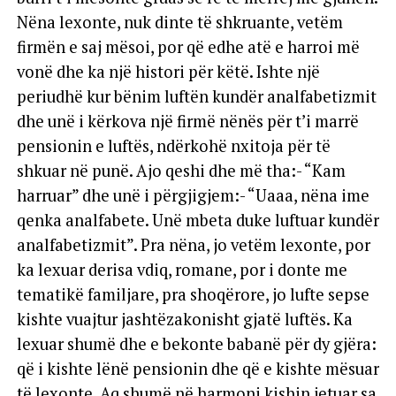
Nëna lexonte, nuk dinte të shkruante, vetëm
firmën e saj mësoi, por që edhe atë e harroi më
vonë dhe ka një histori për këtë. Ishte një
periudhë kur bënim luftën kundër analfabetizmit
dhe unë i kërkova një firmë nënës për t’i marrë
pensionin e luftës, ndërkohë nxitoja për të
shkuar në punë. Ajo qeshi dhe më tha:- “Kam
harruar” dhe unë i përgjigjem:- “Uaaa, nëna ime
qenka analfabete. Unë mbeta duke luftuar kundër
analfabetizmit”. Pra nëna, jo vetëm lexonte, por
ka lexuar derisa vdiq, romane, por i donte me
tematikë familjare, pra shoqërore, jo lufte sepse
kishte vuajtur jashtëzakonisht gjatë luftës. Ka
lexuar shumë dhe e bekonte babanë për dy gjëra:
që i kishte lënë pensionin dhe që e kishte mësuar
të lexonte. Aq shumë në harmoni kishin jetuar sa