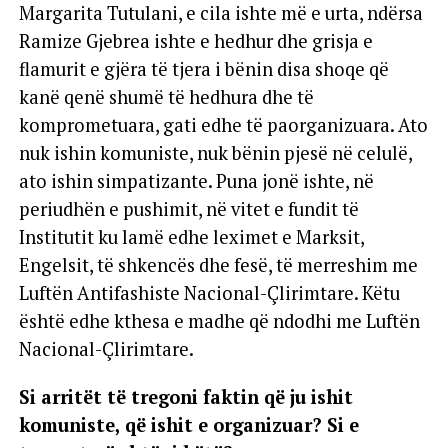
Margarita Tutulani, e cila ishte më e urta, ndërsa
Ramize Gjebrea ishte e hedhur dhe grisja e
flamurit e gjëra të tjera i bënin disa shoqe që
kanë qenë shumë të hedhura dhe të
komprometuara, gati edhe të paorganizuara. Ato
nuk ishin komuniste, nuk bënin pjesë në celulë,
ato ishin simpatizante. Puna jonë ishte, në
periudhën e pushimit, në vitet e fundit të
Institutit ku lamë edhe leximet e Marksit,
Engelsit, të shkencës dhe fesë, të merreshim me
Luftën Antifashiste Nacional-Çlirimtare. Këtu
është edhe kthesa e madhe që ndodhi me Luftën
Nacional-Çlirimtare.
Si arritët të tregoni faktin që ju ishit
komuniste, që ishit e organizuar? Si e