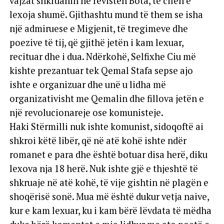
vajzat shkruanin në revistën Bota, të cilën e
lexoja shumë. Gjithashtu mund të them se isha
një admiruese e Migjenit, të tregimeve dhe
poezive të tij, që gjithë jetën i kam lexuar,
recituar dhe i dua. Ndërkohë, Selfixhe Ciu më
kishte prezantuar tek Qemal Stafa sepse ajo
ishte e organizuar dhe unë u lidha më
organizativisht me Qemalin dhe fillova jetën e
një revolucionareje ose komunisteje.
Haki Stërmilli nuk ishte komunist, sidoqoftë ai
shkroi këtë libër, që në atë kohë ishte ndër
romanet e para dhe është botuar disa herë, diku
lexova nja 18 herë. Nuk ishte gjë e thjeshtë të
shkruaje në atë kohë, të vije gishtin në plagën e
shoqërisë sonë. Mua më është dukur vetja naive,
kur e kam lexuar, ku i kam bërë lëvdata të mëdha