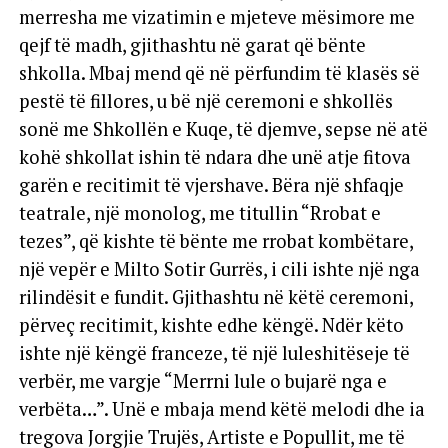
merresha me vizatimin e mjeteve mësimore me
qejf të madh, gjithashtu në garat që bënte
shkolla. Mbaj mend që në përfundim të klasës së
pestë të fillores, u bë një ceremoni e shkollës
sonë me Shkollën e Kuqe, të djemve, sepse në atë
kohë shkollat ishin të ndara dhe unë atje fitova
garën e recitimit të vjershave. Bëra një shfaqje
teatrale, një monolog, me titullin “Rrobat e
tezes”, që kishte të bënte me rrobat kombëtare,
një vepër e Milto Sotir Gurrës, i cili ishte një nga
rilindësit e fundit. Gjithashtu në këtë ceremoni,
përveç recitimit, kishte edhe këngë. Ndër këto
ishte një këngë franceze, të një luleshitëseje të
verbër, me vargje “Merrni lule o bujarë nga e
verbëta…”. Unë e mbaja mend këtë melodi dhe ia
tregova Jorgjie Trujës, Artiste e Popullit, me të