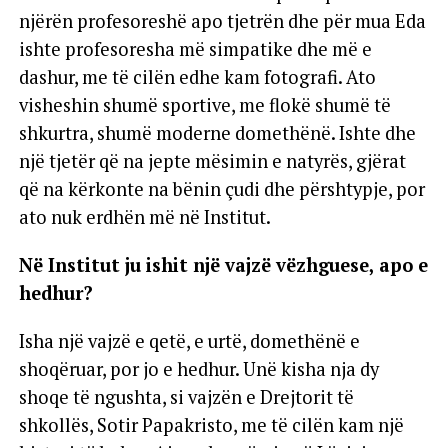
njërën profesoreshë apo tjetrën dhe për mua Eda
ishte profesoresha më simpatike dhe më e
dashur, me të cilën edhe kam fotografi. Ato
visheshin shumë sportive, me flokë shumë të
shkurtra, shumë moderne domethënë. Ishte dhe
një tjetër që na jepte mësimin e natyrës, gjërat
që na kërkonte na bënin çudi dhe përshtypje, por
ato nuk erdhën më në Institut.
Në Institut ju ishit një vajzë vëzhguese, apo e
hedhur?
Isha një vajzë e qetë, e urtë, domethënë e
shoqëruar, por jo e hedhur. Unë kisha nja dy
shoqe të ngushta, si vajzën e Drejtorit të
shkollës, Sotir Papakristo, me të cilën kam një