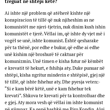
treguat në shtëpi këtë?
Ai ishte një problem që atëherë kishte një
konspiracion të tillë që nuk njiheshim as ne
komunistët me njeri-tjetrin, nuk dinim kush ishin
komunistët e tjerë. Vëllai im, që ishte dy vjet më i
vogël se unë, ishte komunist. Është qesharake
për ta thënë, por edhe e bukur, që edhe ai edhe
unë kishim një broshurë të caktuar për
komunizmin. Unë timen e kisha futur në këmbët
e krevatit të hekurt, e fshihja aty. Duke punuar në
shtëpi, kisha ngritur minderin e shtëpisë, gjej një
të tillë, që ishte fshehur aty. Dhe pyesja veten:-
“Si e kam bërë këtë, unë e kam fshehur tek
krevati”. Shkova te krevati për ta kontrolluar dhe
e gjej. Aty mora vesh që vëllai im ishte komunist
në gjimnaz. Ka qenë bashkë me Piro Kondin, Alqi