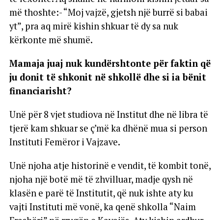
më thoshte:- “Moj vajzë, gjetsh një burrë si babai
yt”, pra aq mirë kishin shkuar të dy sa nuk
kërkonte më shumë.
Mamaja juaj nuk kundërshtonte për faktin që
ju donit të shkonit në shkollë dhe si ia bënit
financiarisht?
Unë për 8 vjet studiova në Institut dhe në libra të
tjerë kam shkuar se ç’më ka dhënë mua si person
Instituti Femëror i Vajzave.
Unë njoha atje historinë e vendit, të kombit tonë,
njoha një botë më të zhvilluar, madje qysh në
klasën e parë të Institutit, që nuk ishte aty ku
vajti Instituti më vonë, ka qenë shkolla “Naim