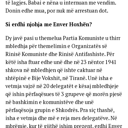
të lagjes. Babai e nëna u internuan me vendim.
Donin edhe mua, por nuk më arrestuan dot.
Si erdhi njohja me Enver Hoxhën?
Dy javë pasi u themelua Partia Komuniste u thirr
mbledhja për themelimin e Organizatës së
Rinisë Komuniste dhe Rinisë Antifashiste. Për
këtë isha ftuar edhe unë dhe në 23 nëntor 1941
shkova në mbledhjen që ishte caktuar në
shtëpinë e Bije Vokshit, në Tiranë. Unë isha e
vetmja vajzë në 20 delegatët e kësaj mbledhjeje
që ishin përfaqësues të 3 grupeve që morën pjesë
në bashkimin e komunistëve dhe unë
përfaqësoja grupin e Shkodrës. Pra siç thashë,
isha e vetmja dhe më e reja mes delegatëve. Në
mbrëmje, kur të gjithë ishim prezent, erdhi Enver