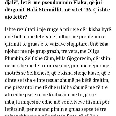
djalë”, letër me pseudonimin Flaka, që ju i
dërgonit Haki Stërmillit, në vitet ’36. Ç’ishte
ajo letër?
Ishte rezultati i një rruge a prirjeje që i kisha hyrë
unë lidhur me letërsinë, lidhur me problemin e
çlirimit të gruas e të vajzave shqiptare. Unë isha
njohur me një grup grash, tre veta, me Ollga
Plumbin, Selfixhe Ciun, Mila Gjogorecin, që ishin
në moshë më të rritura se unë, por unë nëpërmjet
motrës së Selfixhesë, që e kisha shoqe klase, që e
dinte se isha e interesuar shumë në këtë drejtim,
më prezantoi me të dhe u lidha shumë me të tre
ato edhe pse e re në krahasim me to, por e
mbajta miqësinë edhe më vonë. Neve flisnim për
letërsinë, për emancipimin e gruas sepse të tre