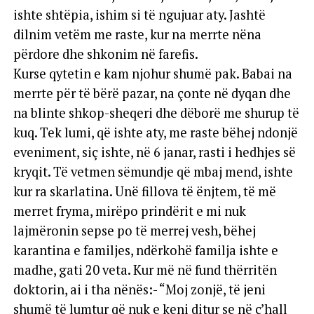
ishte shtëpia, ishim si të ngujuar aty. Jashtë
dilnim vetëm me raste, kur na merrte nëna
përdore dhe shkonim në farefis.
Kurse qytetin e kam njohur shumë pak. Babai na
merrte për të bërë pazar, na çonte në dyqan dhe
na blinte shkop-sheqeri dhe dëborë me shurup të
kuq. Tek lumi, që ishte aty, me raste bëhej ndonjë
eveniment, siç ishte, në 6 janar, rasti i hedhjes së
kryqit. Të vetmen sëmundje që mbaj mend, ishte
kur ra skarlatina. Unë fillova të ënjtem, të më
merret fryma, mirëpo prindërit e mi nuk
lajmëronin sepse po të merrej vesh, bëhej
karantina e familjes, ndërkohë familja ishte e
madhe, gati 20 veta. Kur më në fund thërritën
doktorin, ai i tha nënës:- “Moj zonjë, të jeni
shumë të lumtur që nuk e keni ditur se në ç’hall