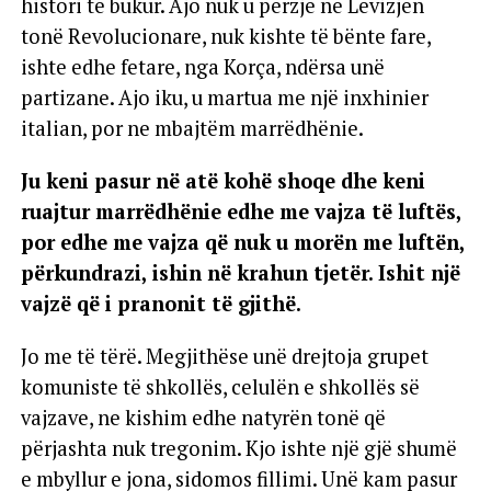
histori të bukur. Ajo nuk u përzje në Lëvizjen
tonë Revolucionare, nuk kishte të bënte fare,
ishte edhe fetare, nga Korça, ndërsa unë
partizane. Ajo iku, u martua me një inxhinier
italian, por ne mbajtëm marrëdhënie.
Ju keni pasur në atë kohë shoqe dhe keni
ruajtur marrëdhënie edhe me vajza të luftës,
por edhe me vajza që nuk u morën me luftën,
përkundrazi, ishin në krahun tjetër. Ishit një
vajzë që i pranonit të gjithë.
Jo me të tërë. Megjithëse unë drejtoja grupet
komuniste të shkollës, celulën e shkollës së
vajzave, ne kishim edhe natyrën tonë që
përjashta nuk tregonim. Kjo ishte një gjë shumë
e mbyllur e jona, sidomos fillimi. Unë kam pasur