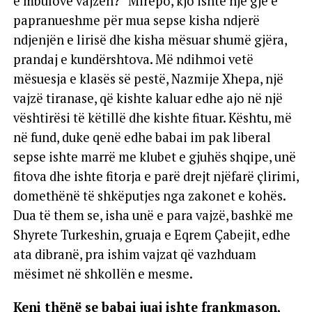
e mbulove vajzën?” Mirëpo, kjo ishte një gjë e
papranueshme për mua sepse kisha ndjerë
ndjenjën e lirisë dhe kisha mësuar shumë gjëra,
prandaj e kundërshtova. Më ndihmoi vetë
mësuesja e klasës së pestë, Nazmije Xhepa, një
vajzë tiranase, që kishte kaluar edhe ajo në një
vështirësi të këtillë dhe kishte fituar. Kështu, më
në fund, duke qenë edhe babai im pak liberal
sepse ishte marrë me klubet e gjuhës shqipe, unë
fitova dhe ishte fitorja e parë drejt njëfarë çlirimi,
domethënë të shkëputjes nga zakonet e kohës.
Dua të them se, isha unë e para vajzë, bashkë me
Shyrete Turkeshin, gruaja e Eqrem Çabejit, edhe
ata dibranë, pra ishim vajzat që vazhduam
mësimet në shkollën e mesme.
Keni thënë se babai juaj ishte frankmason,