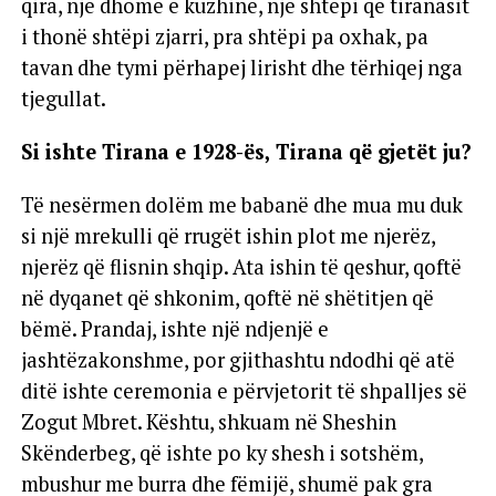
qira, një dhomë e kuzhinë, një shtëpi që tiranasit
i thonë shtëpi zjarri, pra shtëpi pa oxhak, pa
tavan dhe tymi përhapej lirisht dhe tërhiqej nga
tjegullat.
Si ishte Tirana e 1928-ës, Tirana që gjetët ju?
Të nesërmen dolëm me babanë dhe mua mu duk
si një mrekulli që rrugët ishin plot me njerëz,
njerëz që flisnin shqip. Ata ishin të qeshur, qoftë
në dyqanet që shkonim, qoftë në shëtitjen që
bëmë. Prandaj, ishte një ndjenjë e
jashtëzakonshme, por gjithashtu ndodhi që atë
ditë ishte ceremonia e përvjetorit të shpalljes së
Zogut Mbret. Kështu, shkuam në Sheshin
Skënderbeg, që ishte po ky shesh i sotshëm,
mbushur me burra dhe fëmijë, shumë pak gra