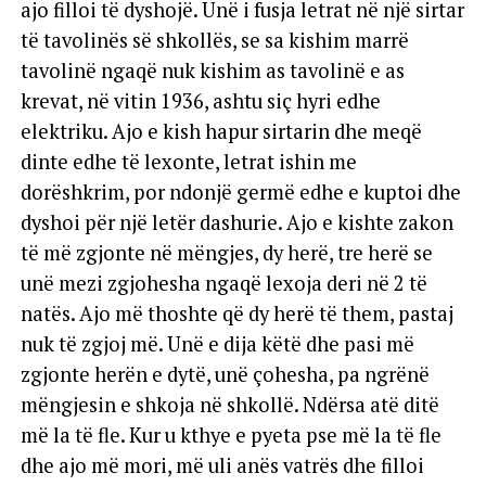
ajo filloi të dyshojë. Unë i fusja letrat në një sirtar
të tavolinës së shkollës, se sa kishim marrë
tavolinë ngaqë nuk kishim as tavolinë e as
krevat, në vitin 1936, ashtu siç hyri edhe
elektriku. Ajo e kish hapur sirtarin dhe meqë
dinte edhe të lexonte, letrat ishin me
dorëshkrim, por ndonjë germë edhe e kuptoi dhe
dyshoi për një letër dashurie. Ajo e kishte zakon
të më zgjonte në mëngjes, dy herë, tre herë se
unë mezi zgjohesha ngaqë lexoja deri në 2 të
natës. Ajo më thoshte që dy herë të them, pastaj
nuk të zgjoj më. Unë e dija këtë dhe pasi më
zgjonte herën e dytë, unë çohesha, pa ngrënë
mëngjesin e shkoja në shkollë. Ndërsa atë ditë
më la të fle. Kur u kthye e pyeta pse më la të fle
dhe ajo më mori, më uli anës vatrës dhe filloi