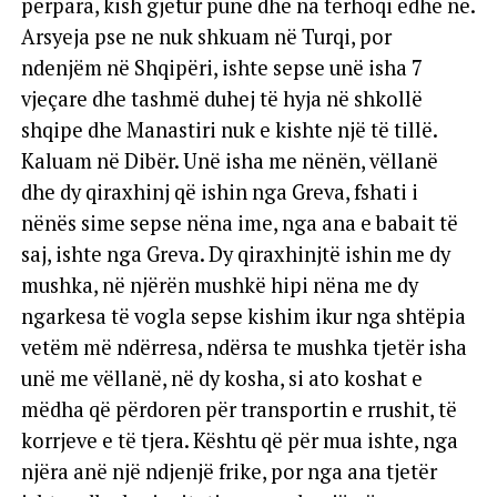
përpara, kish gjetur punë dhe na tërhoqi edhe ne.
Arsyeja pse ne nuk shkuam në Turqi, por
ndenjëm në Shqipëri, ishte sepse unë isha 7
vjeçare dhe tashmë duhej të hyja në shkollë
shqipe dhe Manastiri nuk e kishte një të tillë.
Kaluam në Dibër. Unë isha me nënën, vëllanë
dhe dy qiraxhinj që ishin nga Greva, fshati i
nënës sime sepse nëna ime, nga ana e babait të
saj, ishte nga Greva. Dy qiraxhinjtë ishin me dy
mushka, në njërën mushkë hipi nëna me dy
ngarkesa të vogla sepse kishim ikur nga shtëpia
vetëm më ndërresa, ndërsa te mushka tjetër isha
unë me vëllanë, në dy kosha, si ato koshat e
mëdha që përdoren për transportin e rrushit, të
korrjeve e të tjera. Kështu që për mua ishte, nga
njëra anë një ndjenjë frike, por nga ana tjetër