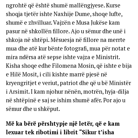
ngrohtë që është shumë mallëngjyese. Kurse
shoqja tjetër ishte Naxhije Dume, shoqe lufte,
shumë e zhvilluar. Vajzën e Musa Jukëse kam
pasur në shkollën fillore. Ajo u sëmur dhe unë i
shkoja në shtëpi. Mësuesja në fillore na merrte
mua dhe atë kur bënte fotografi, mua për notat e
mira ndërsa atë sepse ishte vajza e Ministrit.
Kisha shoqe edhe Filomena Mosin, që ishte e bija
e Hilë Mosit, i cili kishte marrë pjesë në
kryengritjet e veriut, patriot dhe që u bë Ministër
i Arsimit. I kam njohur nënën, motrën, hyja-dilja
në shtëpinë e saj se ishim shumë afër. Por ajo u
sëmur dhe u shkëput.
Më ka bërë përshtypje një letër, që e kam
lexuar tek ribotimi i librit “Sikur t’isha