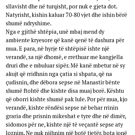
sllavisht dhe në turqisht, por nuk e gjeta dot.
Natyrisht, kishin kaluar 70-80 vjet dhe ishin bërë
shumë ndryshime.
Nga e gjithë shtëpia, unë mbaj mend dy
ambiente kryesore që kanë qenë të dashura për
mua. E para, në hyrje të shtëpisë ishte një
verandë, sa një dhomë, e rrethuar me kangjella
druri dhe e mbuluar sipër. Më kanë mbetur në sy
akujt që rridhnin nga çatia si shpata, që na
çudisnin, dhe dëbora sepse në Manastir bënte
shumë ftohtë dhe kishte disa muaj borë. Kështu
që oborri kishte shumë pak lule. Por për mua, kjo
verandë, kishte rëndësi sepse në behar rrinin
graria dhe prisnin mikeshat e tyre dhe në dimër,
sidomos për ne, kishte një të veçantë sepse aty
loznim. Ne nuk njihnim një botë tjetër, bota jonë