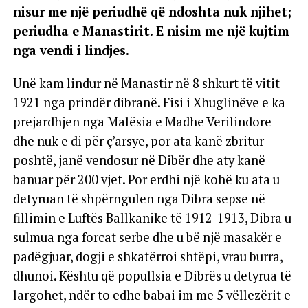
nisur me një periudhë që ndoshta nuk njihet;
periudha e Manastirit. E nisim me një kujtim
nga vendi i lindjes.
Unë kam lindur në Manastir në 8 shkurt të vitit
1921 nga prindër dibranë. Fisi i Xhuglinëve e ka
prejardhjen nga Malësia e Madhe Verilindore
dhe nuk e di për ç’arsye, por ata kanë zbritur
poshtë, janë vendosur në Dibër dhe aty kanë
banuar për 200 vjet. Por erdhi një kohë ku ata u
detyruan të shpërngulen nga Dibra sepse në
fillimin e Luftës Ballkanike të 1912-1913, Dibra u
sulmua nga forcat serbe dhe u bë një masakër e
padëgjuar, dogji e shkatërroi shtëpi, vrau burra,
dhunoi. Kështu që popullsia e Dibrës u detyrua të
largohet, ndër to edhe babai im me 5 vëllezërit e