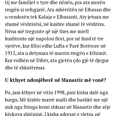
tij me familjet e tyre dhe nënën, pra ata morën
rrugën si refugjatë. Ata mbërritën në Elbasan dhe
u vendosën tek Kalaja e Elbasanit. Aty jetuan me
shumë vështirësi, në kushte shumë të vështira.
Nëna më tregonte që një thes me miell
kushtonte një napolon flori, por në fund të tre
vjetëve, kur filloi edhe Lufta e Parë Botërore në
1915, ata u detyruan të marrin rrugën e kthimit.
Kur erdhën në Dibër, ata gjetën çdo gjë të djegur
dhe të shkatërruar.
U kthyet ndonjëherë në Manastir më vonë?
Po, jam kthyer në vitin 1998, pasi kisha dalë nga
burgu. Më kishte marrë malli dhe bashkë me një
mik nga Struga kemi shkuar në Manastir dhe atje
kërkova shtëpinë. I kisha adresat e vjetra, në