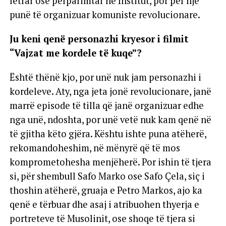
letrar ose përparimtar në Institut, por për një
punë të organizuar komuniste revolucionare.
Ju keni qenë personazhi kryesor i filmit
“Vajzat me kordele të kuqe”?
Është thënë kjo, por unë nuk jam personazhi i
kordeleve. Aty, nga jeta jonë revolucionare, janë
marrë episode të tilla që janë organizuar edhe
nga unë, ndoshta, por unë vetë nuk kam qenë në
të gjitha këto gjëra. Kështu ishte puna atëherë,
rekomandoheshim, në mënyrë që të mos
komprometohesha menjëherë. Por ishin të tjera
si, për shembull Safo Marko ose Safo Çela, siç i
thoshin atëherë, gruaja e Petro Markos, ajo ka
qenë e tërbuar dhe asaj i atribuohen thyerja e
portreteve të Musolinit, ose shoqe të tjera si