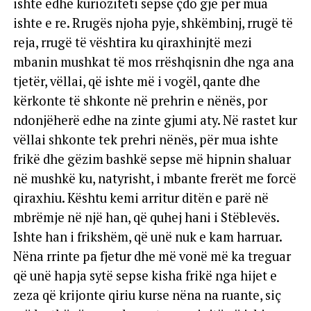
ishte edhe kurioziteti sepse çdo gjë për mua
ishte e re. Rrugës njoha pyje, shkëmbinj, rrugë të
reja, rrugë të vështira ku qiraxhinjtë mezi
mbanin mushkat të mos rrëshqisnin dhe nga ana
tjetër, vëllai, që ishte më i vogël, qante dhe
kërkonte të shkonte në prehrin e nënës, por
ndonjëherë edhe na zinte gjumi aty. Në rastet kur
vëllai shkonte tek prehri nënës, për mua ishte
frikë dhe gëzim bashkë sepse më hipnin shaluar
në mushkë ku, natyrisht, i mbante frerët me forcë
qiraxhiu. Kështu kemi arritur ditën e parë në
mbrëmje në një han, që quhej hani i Stëblevës.
Ishte han i frikshëm, që unë nuk e kam harruar.
Nëna rrinte pa fjetur dhe më vonë më ka treguar
që unë hapja sytë sepse kisha frikë nga hijet e
zeza që krijonte qiriu kurse nëna na ruante, siç