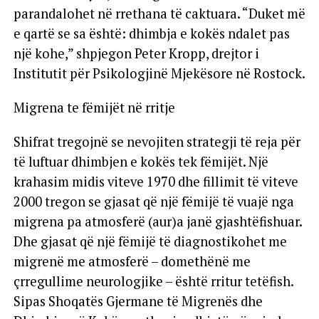
parandalohet në rrethana të caktuara. “Duket më
e qartë se sa është: dhimbja e kokës ndalet pas
një kohe,” shpjegon Peter Kropp, drejtor i
Institutit për Psikologjinë Mjekësore në Rostock.
Migrena te fëmijët në rritje
Shifrat tregojnë se nevojiten strategji të reja për
të luftuar dhimbjen e kokës tek fëmijët. Një
krahasim midis viteve 1970 dhe fillimit të viteve
2000 tregon se gjasat që një fëmijë të vuajë nga
migrena pa atmosferë (aur)a janë gjashtëfishuar.
Dhe gjasat që një fëmijë të diagnostikohet me
migrenë me atmosferë – domethënë me
çrregullime neurologjike – është rritur tetëfish.
Sipas Shoqatës Gjermane të Migrenës dhe