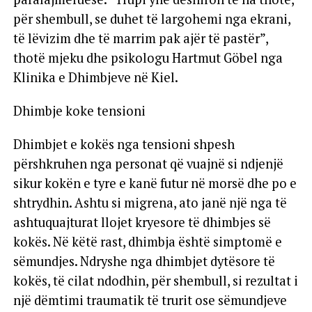
për shembull, se duhet të largohemi nga ekrani,
të lëvizim dhe të marrim pak ajër të pastër”,
thotë mjeku dhe psikologu Hartmut Göbel nga
Klinika e Dhimbjeve në Kiel.
Dhimbje koke tensioni
Dhimbjet e kokës nga tensioni shpesh
përshkruhen nga personat që vuajnë si ndjenjë
sikur kokën e tyre e kanë futur në morsë dhe po e
shtrydhin. Ashtu si migrena, ato janë një nga të
ashtuquajturat llojet kryesore të dhimbjes së
kokës. Në këtë rast, dhimbja është simptomë e
sëmundjes. Ndryshe nga dhimbjet dytësore të
kokës, të cilat ndodhin, për shembull, si rezultat i
një dëmtimi traumatik të trurit ose sëmundjeve