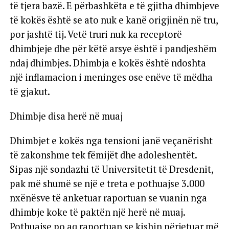
të tjera bazë. E përbashkëta e të gjitha dhimbjeve
të kokës është se ato nuk e kanë origjinën në tru,
por jashtë tij. Vetë truri nuk ka receptorë
dhimbjeje dhe për këtë arsye është i pandjeshëm
ndaj dhimbjes. Dhimbja e kokës është ndoshta
një inflamacion i meninges ose enëve të mëdha
të gjakut.
Dhimbje disa herë në muaj
Dhimbjet e kokës nga tensioni janë veçanërisht
të zakonshme tek fëmijët dhe adoleshentët.
Sipas një sondazhi të Universitetit të Dresdenit,
pak më shumë se një e treta e pothuajse 3.000
nxënësve të anketuar raportuan se vuanin nga
dhimbje koke të paktën një herë në muaj.
Pothuajse po aq raportuan se kishin përjetuar më