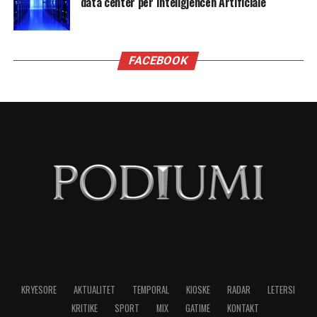
data center për Inteligjencën Artificiale
FACEBOOK
KRYESORE
AKTUALITET
TEMPORAL
KIOSKE
RADAR
LETERSI
KRITIKE
SPORT
MIX
GATIME
KONTAKT