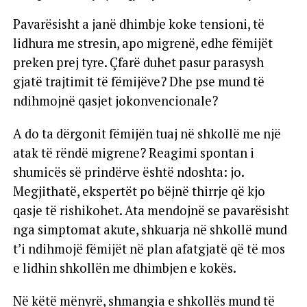
Pavarësisht a janë dhimbje koke tensioni, të
lidhura me stresin, apo migrenë, edhe fëmijët
preken prej tyre. Çfarë duhet pasur parasysh
gjatë trajtimit të fëmijëve? Dhe pse mund të
ndihmojnë qasjet jokonvencionale?
A do ta dërgonit fëmijën tuaj në shkollë me një
atak të rëndë migrene? Reagimi spontan i
shumicës së prindërve është ndoshta: jo.
Megjithatë, ekspertët po bëjnë thirrje që kjo
qasje të rishikohet. Ata mendojnë se pavarësisht
nga simptomat akute, shkuarja në shkollë mund
t’i ndihmojë fëmijët në plan afatgjatë që të mos
e lidhin shkollën me dhimbjen e kokës.
Në këtë mënyrë, shmangia e shkollës mund të