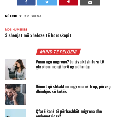
NË FOKUS:
MIGRENA
MOS HUMBISNI
3 shenjat më xheloze të horoskopit
MUND TË PËLQENI
Vuani nga migrena? Ja disa këshilla si të
çliroheni menjëherë nga dhimbja
Dëmet që shkakton migrena në trup, përveç
dhimbjes së kokës
Çfarë kanë të përbashkët migrena dhe
endometrioza?