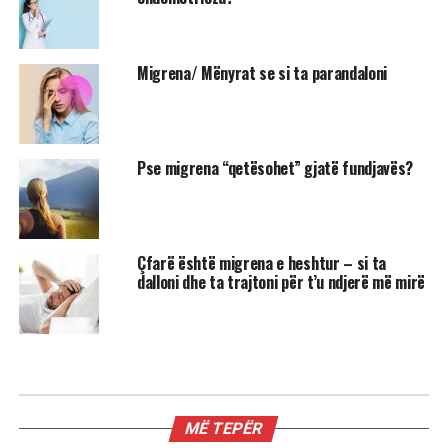
Migrena/ Mënyrat se si ta parandaloni
Pse migrena “qetësohet” gjatë fundjavës?
Çfarë është migrena e heshtur – si ta
dalloni dhe ta trajtoni për t’u ndjerë më mirë
MË TEPËR