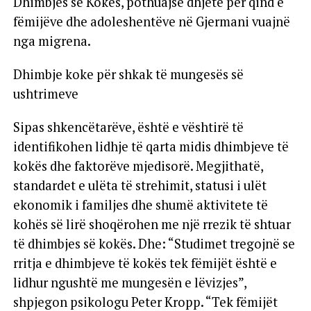
Dhimbjes së Kokës, pothuajse dhjetë për qind e
fëmijëve dhe adoleshentëve në Gjermani vuajnë
nga migrena.
Dhimbje koke për shkak të mungesës së
ushtrimeve
Sipas shkencëtarëve, është e vështirë të
identifikohen lidhje të qarta midis dhimbjeve të
kokës dhe faktorëve mjedisorë. Megjithatë,
standardet e ulëta të strehimit, statusi i ulët
ekonomik i familjes dhe shumë aktivitete të
kohës së lirë shoqërohen me një rrezik të shtuar
të dhimbjes së kokës. Dhe: “Studimet tregojnë se
rritja e dhimbjeve të kokës tek fëmijët është e
lidhur ngushtë me mungesën e lëvizjes”,
shpjegon psikologu Peter Kropp. “Tek fëmijët