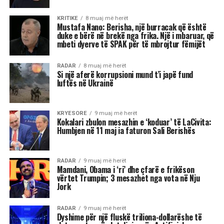
KRITIKE
8 muaj më herët
Mustafa Nano: Berisha, një burracak që është
duke e bërë në brekë nga frika. Një i mbaruar, që
mbeti dyerve të SPAK për të mbrojtur fëmijët
RADAR
8 muaj më herët
Si një aferë korrupsioni mund t’i japë fund
luftës në Ukrainë
KRYESORE
9 muaj më herët
Kokalari zbulon mesazhin e ‘koduar’ të LaCivita:
Humbjen në 11 maj ia faturon Sali Berishës
RADAR
9 muaj më herët
Mamdani, Obama i ‘ri’ dhe çfarë e frikëson
vërtet Trumpin; 3 mesazhet nga vota në Nju
Jork
RADAR
9 muaj më herët
Dyshime për një fluskë triliona-dollarëshe të