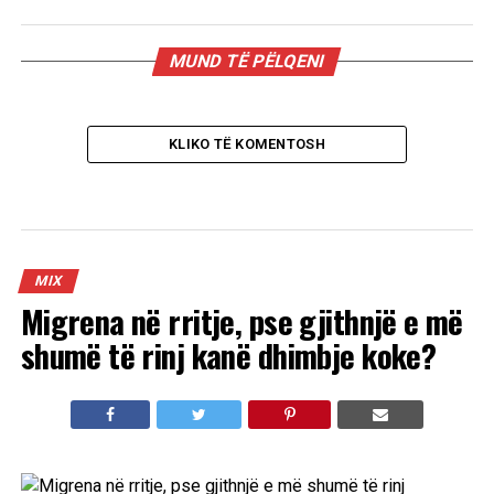
MUND TË PËLQENI
KLIKO TË KOMENTOSH
MIX
Migrena në rritje, pse gjithnjë e më
shumë të rinj kanë dhimbje koke?