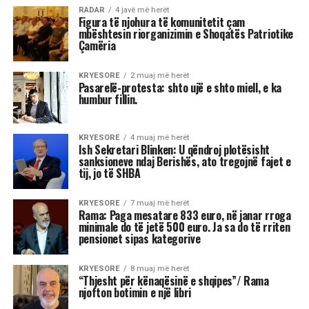
RADAR
4 javë më herët
Figura të njohura të komunitetit çam
mbështesin riorganizimin e Shoqatës Patriotike
Çamëria
KRYESORE
2 muaj më herët
Pasarelë-protesta: shto ujë e shto miell, e ka
humbur fillin.
KRYESORE
4 muaj më herët
Ish Sekretari Blinken: U qëndroj plotësisht
sanksioneve ndaj Berishës, ato tregojnë fajet e
tij, jo të SHBA
KRYESORE
7 muaj më herët
Rama: Paga mesatare 833 euro, në janar rroga
minimale do të jetë 500 euro. Ja sa do të rriten
pensionet sipas kategorive
KRYESORE
8 muaj më herët
“Thjesht për kënaqësinë e shqipes”/ Rama
njofton botimin e një libri