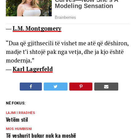
―
L.M. Montgomery
“Dua që gjithsecili të vishet me atë që dëshiron,
madje t’i shtojë pak nga vetja, dhe ja kjo është
modernja.”
―
Karl Lagerfeld
NË FOKUS:
LAJMI I RRADHËS
Vetëm stil
MOS HUMBISNI
Të veshurit bukur nuk ka moshë