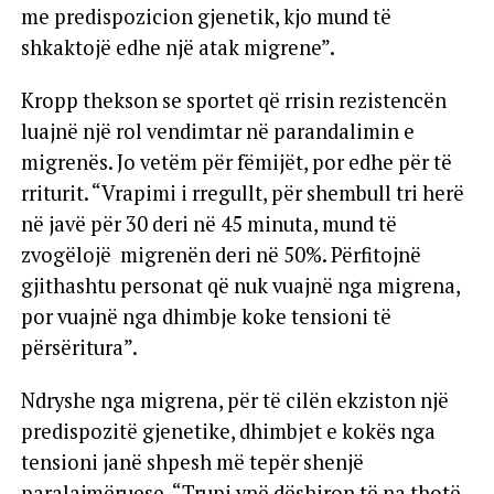
me predispozicion gjenetik, kjo mund të
shkaktojë edhe një atak migrene”.
Kropp thekson se sportet që rrisin rezistencën
luajnë një rol vendimtar në parandalimin e
migrenës. Jo vetëm për fëmijët, por edhe për të
rriturit. “Vrapimi i rregullt, për shembull tri herë
në javë për 30 deri në 45 minuta, mund të
zvogëlojë migrenën deri në 50%. Përfitojnë
gjithashtu personat që nuk vuajnë nga migrena,
por vuajnë nga dhimbje koke tensioni të
përsëritura”.
Ndryshe nga migrena, për të cilën ekziston një
predispozitë gjenetike, dhimbjet e kokës nga
tensioni janë shpesh më tepër shenjë
paralajmëruese. “Trupi ynë dëshiron të na thotë,