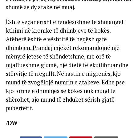
shumë se dy atake në muaj.
Është veçanërisht e rëndësishme të shmanget
kthimi në kronike të dhimbjeve të kokës.
Atëherë është e vështirë të heqësh qafe
dhimbjen. Prandaj mjekët rekomandojnë një
mënyrë jetese të shëndetshme, me orë të
mjaftueshme gjumë, një dietë të ekuilibruar dhe
stërvitje të rregullt. Në rastin e migrenës, kjo
mund të zvogëlojë numrin e atakeve. Edhe pse
kjo formë e dhimbjes së kokës nuk mund të
shërohet, ajo mund të zhduket sërish gjatë
pubertetit.
/
DW