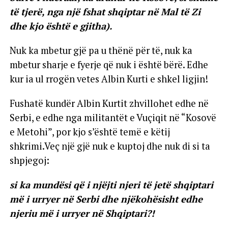
të tjerë, nga një fshat shqiptar në Mal të Zi
dhe kjo është e gjitha).
Nuk ka mbetur gjë pa u thënë për të, nuk ka
mbetur sharje e fyerje që nuk i është bërë. Edhe
kur ia ul rrogën vetes Albin Kurti e shkel ligjin!
Fushatë kundër Albin Kurtit zhvillohet edhe në
Serbi, e edhe nga militantët e Vuçiqit në “Kosovë
e Metohi”, por kjo s’është temë e këtij
shkrimi.Veç një gjë nuk e kuptoj dhe nuk di si ta
shpjegoj:
si ka mundësi që i njëjti njeri të jetë shqiptari
më i urryer në Serbi dhe njëkohësisht edhe
njeriu më i urryer në Shqiptari?!