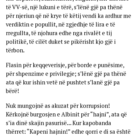
të VV-së, një lukuni e tërë, s’lënë gjë pa thënë
për njeriun që në krye të këtij vendi ka ardhur me
verdiktin e popullit, në zgjedhje të lira e të
rregullta, të njohura edhe nga rivalët e tij
politikë, të cilët duket se pikërisht kjo gjë i
tërbon.
Flasin për keqqeverisje, për borde e punësime,
për shpenzime e privilegje; s’lënë gjë pa thënë
ata që kur ishin vetë në pushtet s’lanë gjë pa
bërë!
Nuk mungojnë as akuzat për korrupsion!
Kërkojnë burgosjen e Albinit për “hajni”, ata që
s’ia dinë skajin pasurisë… Kur kapobanda
thërret: “Kapeni hajnin!” edhe qorri e di sa është