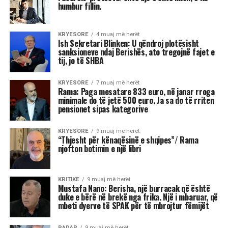
humbur fillin.
KRYESORE
4 muaj më herët
Ish Sekretari Blinken: U qëndroj plotësisht
sanksioneve ndaj Berishës, ato tregojnë fajet e
tij, jo të SHBA
KRYESORE
7 muaj më herët
Rama: Paga mesatare 833 euro, në janar rroga
minimale do të jetë 500 euro. Ja sa do të rriten
pensionet sipas kategorive
KRYESORE
9 muaj më herët
“Thjesht për kënaqësinë e shqipes”/ Rama
njofton botimin e një libri
KRITIKE
9 muaj më herët
Mustafa Nano: Berisha, një burracak që është
duke e bërë në brekë nga frika. Një i mbaruar, që
mbeti dyerve të SPAK për të mbrojtur fëmijët
RADAR
9 muaj më herët