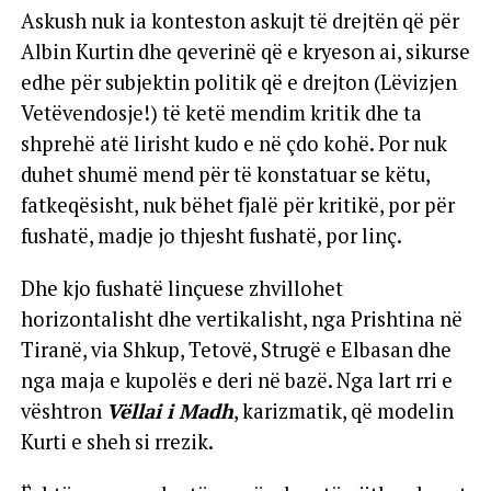
Askush nuk ia konteston askujt të drejtën që për
Albin Kurtin dhe qeverinë që e kryeson ai, sikurse
edhe për subjektin politik që e drejton (Lëvizjen
Vetëvendosje!) të ketë mendim kritik dhe ta
shprehë atë lirisht kudo e në çdo kohë. Por nuk
duhet shumë mend për të konstatuar se këtu,
fatkeqësisht, nuk bëhet fjalë për kritikë, por për
fushatë, madje jo thjesht fushatë, por linç.
Dhe kjo fushatë linçuese zhvillohet
horizontalisht dhe vertikalisht, nga Prishtina në
Tiranë, via Shkup, Tetovë, Strugë e Elbasan dhe
nga maja e kupolës e deri në bazë. Nga lart rri e
vështron
Vëllai i Madh
, karizmatik, që modelin
Kurti e sheh si rrezik.