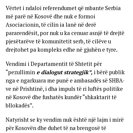
Vërtet i ndaloi referendumet që mbante Serbia
më parë në Kosovë dhe nuk e formoi
Asociacionin, të cilin ia lanë në derë
pararendësit, por nuk u ka cenuar asnjë të drejtë
pjesëtarëve të komunitetit serb, të cilëve u
drejtohet pa kompleks edhe në gjuhën e tyre.
Vendimi i Departamentit të Shtetit për
“pezullimin
e dialogut strategjik”,
i bërë publik
nga e ngarkuara me punë e ambasadës së SHBA-
ve në Prishtinë, i dha impuls të ri luftës politike
në Kosovë dhe fushatës kundër “shkaktarit të
bllokadës”.
Natyrisht se ky vendim nuk është një lajm i mirë
për Kosovën dhe duhet të na brengosë të