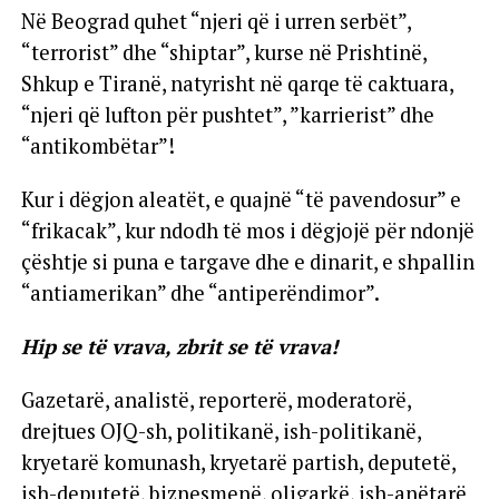
Në Beograd quhet “njeri që i urren serbët”,
“terrorist” dhe “shiptar”, kurse në Prishtinë,
Shkup e Tiranë, natyrisht në qarqe të caktuara,
“njeri që lufton për pushtet”, ”karrierist” dhe
“antikombëtar”!
Kur i dëgjon aleatët, e quajnë “të pavendosur” e
“frikacak”, kur ndodh të mos i dëgjojë për ndonjë
çështje si puna e targave dhe e dinarit, e shpallin
“antiamerikan” dhe “antiperëndimor”.
Hip se të vrava, zbrit se të vrava!
Gazetarë, analistë, reporterë, moderatorë,
drejtues OJQ-sh, politikanë, ish-politikanë,
kryetarë komunash, kryetarë partish, deputetë,
ish-deputetë, biznesmenë, oligarkë, ish-anëtarë