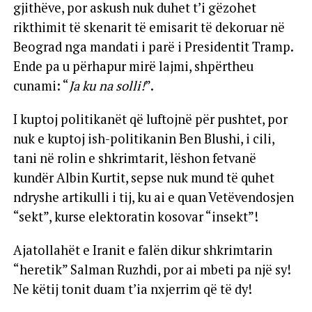
gjithëve, por askush nuk duhet t’i gëzohet
rikthimit të skenarit të emisarit të dekoruar në
Beograd nga mandati i parë i Presidentit Tramp.
Ende pa u përhapur mirë lajmi, shpërtheu
cunami: “
Ja ku na solli!
”.
I kuptoj politikanët që luftojnë për pushtet, por
nuk e kuptoj ish-politikanin Ben Blushi, i cili,
tani në rolin e shkrimtarit, lëshon fetvanë
kundër Albin Kurtit, sepse nuk mund të quhet
ndryshe artikulli i tij, ku ai e quan Vetëvendosjen
“sekt”, kurse elektoratin kosovar “insekt”!
Ajatollahët e Iranit e falën dikur shkrimtarin
“heretik” Salman Ruzhdi, por ai mbeti pa një sy!
Ne këtij tonit duam t’ia nxjerrim që të dy!