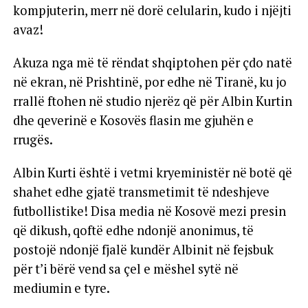
kompjuterin, merr në dorë celularin, kudo i njëjti
avaz!
Akuza nga më të rëndat shqiptohen për çdo natë
në ekran, në Prishtinë, por edhe në Tiranë, ku jo
rrallë ftohen në studio njerëz që për Albin Kurtin
dhe qeverinë e Kosovës flasin me gjuhën e
rrugës.
Albin Kurti është i vetmi kryeministër në botë që
shahet edhe gjatë transmetimit të ndeshjeve
futbollistike! Disa media në Kosovë mezi presin
që dikush, qoftë edhe ndonjë anonimus, të
postojë ndonjë fjalë kundër Albinit në fejsbuk
për t’i bërë vend sa çel e mëshel sytë në
mediumin e tyre.