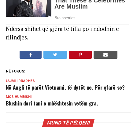
Nd
ë
rsa shihet q
ë
gj
ë
ra t
ë
tilla po i ndodhin e
rilindjes.
NË FOKUS:
LAJMI I RRADHËS
Në Angli të parët Vietnami, të dytët ne. Për çfarë se?
MOS HUMBISNI
Blushin deri tani e mbështesin vetëm gra.
MUND TË PËLQENI