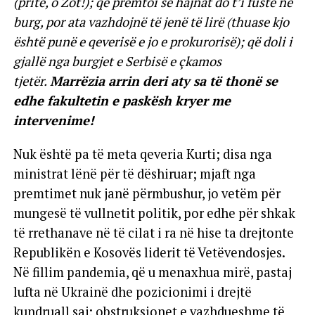
(prite, o Zot!); që premtoi se hajnat do t’i fuste në
burg, por ata vazhdojnë të jenë të lirë (thuase kjo
është punë e qeverisë e jo e prokurorisë); që doli i
gjallë nga burgjet e Serbisë e çkamos
tjetër.
Marrëzia arrin deri aty sa të thonë se
edhe fakultetin e paskësh kryer me
intervenime!
Nuk është pa të meta qeveria Kurti; disa nga
ministrat lënë për të dëshiruar; mjaft nga
premtimet nuk janë përmbushur, jo vetëm për
mungesë të vullnetit politik, por edhe për shkak
të rrethanave në të cilat i ra në hise ta drejtonte
Republikën e Kosovës liderit të Vetëvendosjes.
Në fillim pandemia, që u menaxhua mirë, pastaj
lufta në Ukrainë dhe pozicionimi i drejtë
kundruall saj; obstruksionet e vazhdueshme të