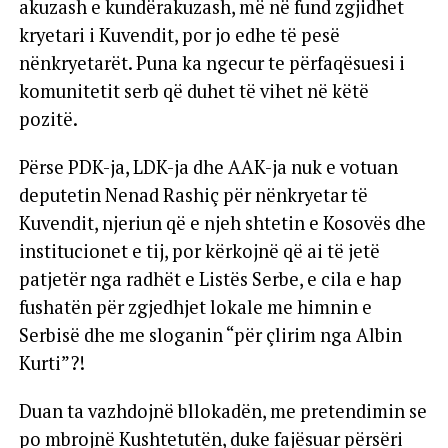
akuzash e kundërakuzash, më në fund zgjidhet
kryetari i Kuvendit, por jo edhe të pesë
nënkryetarët. Puna ka ngecur te përfaqësuesi i
komunitetit serb që duhet të vihet në këtë
pozitë.
Përse PDK-ja, LDK-ja dhe AAK-ja nuk e votuan
deputetin Nenad Rashiç për nënkryetar të
Kuvendit, njeriun që e njeh shtetin e Kosovës dhe
institucionet e tij, por kërkojnë që ai të jetë
patjetër nga radhët e Listës Serbe, e cila e hap
fushatën për zgjedhjet lokale me himnin e
Serbisë dhe me sloganin “për çlirim nga Albin
Kurti”?!
Duan ta vazhdojnë bllokadën, me pretendimin se
po mbrojnë Kushtetutën, duke fajësuar përsëri