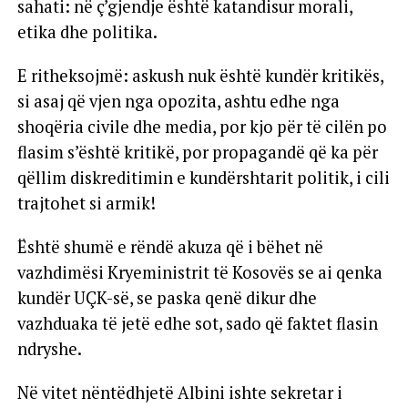
sahati: në ç’gjendje është katandisur morali,
etika dhe politika.
E ritheksojmë: askush nuk është kundër kritikës,
si asaj që vjen nga opozita, ashtu edhe nga
shoqëria civile dhe media, por kjo për të cilën po
flasim s’është kritikë, por propagandë që ka për
qëllim diskreditimin e kundërshtarit politik, i cili
trajtohet si armik!
Është shumë e rëndë akuza që i bëhet në
vazhdimësi Kryeministrit të Kosovës se ai qenka
kundër UÇK-së, se paska qenë dikur dhe
vazhduaka të jetë edhe sot, sado që faktet flasin
ndryshe.
Në vitet nëntëdhjetë Albini ishte sekretar i