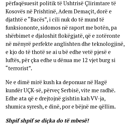
përfaqësuesit politik të Ushtrisë Çlirimtare të
Kosovës në Prishtinë, Adem Demaçit, dorë e
djathtë e “Bacës”, i cili nuk do të mund të
funksiononte, sidomos në raport me botën, pa
shërbimet e djaloshit flokëgjatë, që e zotëronte
në mënyrë perfekte anglishten dhe teknologjinë,
e kjo do të thotë se ai u bë edhe vetë pjesë e
luftës, për çka edhe u dënua me 12 vjet burg si
“terrorist”.
Ne e dimë mirë kush ka deponuar në Hagë
kundër UÇK-së, përveç Serbisë, vite me radhë.
Edhe ata që e drejtojnë gishtin kah VV-ja,
shumica syresh, e dinë, por e bëjnë me qëllim.
Shpif shpif se diçka do të mbesë!