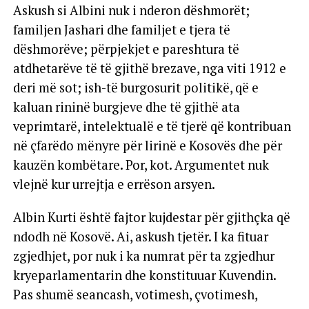
Askush si Albini nuk i nderon dëshmorët;
familjen Jashari dhe familjet e tjera të
dëshmorëve; përpjekjet e pareshtura të
atdhetarëve të të gjithë brezave, nga viti 1912 e
deri më sot; ish-të burgosurit politikë, që e
kaluan rininë burgjeve dhe të gjithë ata
veprimtarë, intelektualë e të tjerë që kontribuan
në çfarëdo mënyre për lirinë e Kosovës dhe për
kauzën kombëtare. Por, kot. Argumentet nuk
vlejnë kur urrejtja e errëson arsyen.
Albin Kurti është fajtor kujdestar për gjithçka që
ndodh në Kosovë. Ai, askush tjetër. I ka fituar
zgjedhjet, por nuk i ka numrat për ta zgjedhur
kryeparlamentarin dhe konstituuar Kuvendin.
Pas shumë seancash, votimesh, çvotimesh,