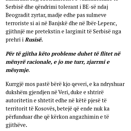
Serbisë dhe qëndrimi tolerant i BE-së ndaj
Beogradit zyrtar, madje edhe pas sulmeve
terroriste si ai në Banjskë dhe në Ibër-Lepenc,
gjithnjë me pretekstin e largimit të Serbisë nga
prehri i
Rusisë.
Për të gjitha këto probleme duhet të flitet në
mënyrë racionale, e jo me turr, zjarrmi e
mësymje
.
Kurrgjë mos pastë bërë kjo qeveri, e ka ndryshuar
dukshëm gjendjen në Veri, duke e shtrirë
autoritetin e shtetit edhe në këtë pjesë të
territorit të Kosovës, betejë që ende nuk ka
përfunduar dhe që kërkon angazhimin e të
gjithëve.