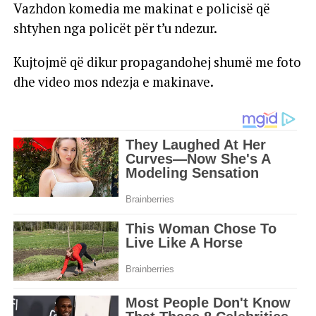
Vazhdon komedia me makinat e policis
ë
q
ë
shtyhen nga polic
ë
t p
ë
r t’u ndezur.
Kujtojm
ë
q
ë
dikur propagandohej shum
ë
me foto
dhe video mos ndezja e makinave.