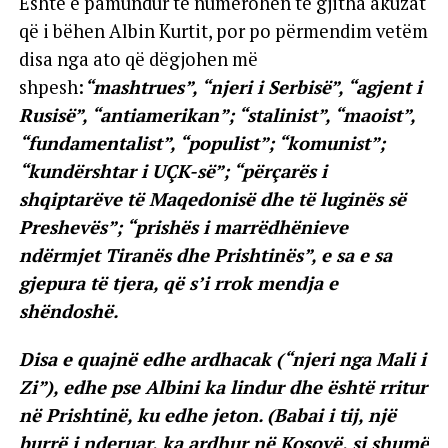
Është e pamundur të numërohen të gjitha akuzat
që i bëhen Albin Kurtit, por po përmendim vetëm
disa nga ato që dëgjohen më
shpesh:
“mashtrues”, “njeri i Serbisë”, “agjent i
Rusisë”, “antiamerikan”; “stalinist”, “maoist”,
“fundamentalist”, “populist”; “komunist”;
“kundërshtar i UÇK-së”; “përçarës i
shqiptarëve të Maqedonisë dhe të luginës së
Preshevës”; “prishës i marrëdhënieve
ndërmjet Tiranës dhe Prishtinës”, e sa e sa
gjepura të tjera, që s’i rrok mendja e
shëndoshë.
Disa e quajnë edhe ardhacak (“njeri nga Mali i
Zi”), edhe pse Albini ka lindur dhe është rritur
në Prishtinë, ku edhe jeton. (Babai i tij, një
burrë i nderuar, ka ardhur në Kosovë, si shumë