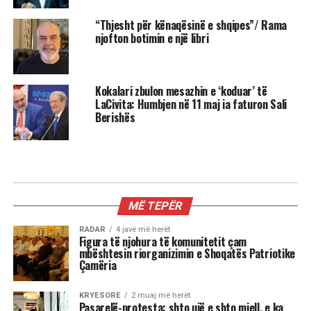
“Thjesht për kënaqësinë e shqipes”/ Rama
njofton botimin e një libri
Kokalari zbulon mesazhin e ‘koduar’ të
LaCivita: Humbjen në 11 maj ia faturon Sali
Berishës
MË TEPËR
RADAR
4 javë më herët
Figura të njohura të komunitetit çam
mbështesin riorganizimin e Shoqatës Patriotike
Çamëria
KRYESORE
2 muaj më herët
Pasarelë-protesta: shto ujë e shto miell, e ka