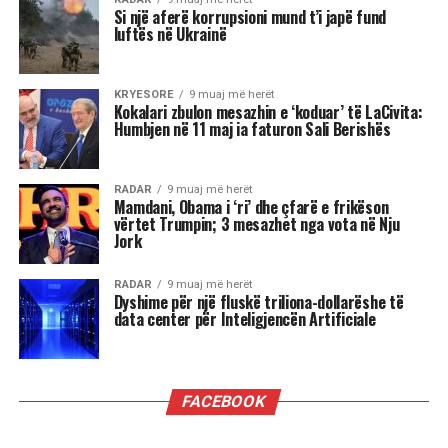
Si një aferë korrupsioni mund t’i japë fund
luftës në Ukrainë
KRYESORE
9 muaj më herët
Kokalari zbulon mesazhin e ‘koduar’ të LaCivita:
Humbjen në 11 maj ia faturon Sali Berishës
RADAR
9 muaj më herët
Mamdani, Obama i ‘ri’ dhe çfarë e frikëson
vërtet Trumpin; 3 mesazhet nga vota në Nju
Jork
RADAR
9 muaj më herët
Dyshime për një fluskë triliona-dollarëshe të
data center për Inteligjencën Artificiale
FACEBOOK