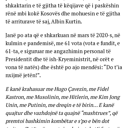
shkaktarin e të gjitha të këqijave që i paskëshin
rënë mbi kokë Kosovës dhe mohuesin e të gjitha
të arriturave të saj, Albin Kurtin.
Janë po ata që e shkarkuan në mars të 2020-s, në
kulmin e pandemisë, me 61 vota (vota e fundit, e
61-ta, e siguruar me angazhimin personal të
Presidentit dhe të ish-Kryeministrit, në orët e
vona të natës) dhe është po ajo mendësi: “Do t’ia
nxijmë jetën!”.
E kanë krahasuar me Hugo Çavezin, me Fidel
Kastron, me Musolinin, me Hitlerin, me Kim Jong
Unin, me Putinin, me dreqin e të birin… E kanë
quajtur dhe vazhdojnë ta quajnë “mashtrues”, që
premtoi bashkimin kombëtar e s’po e bën dot