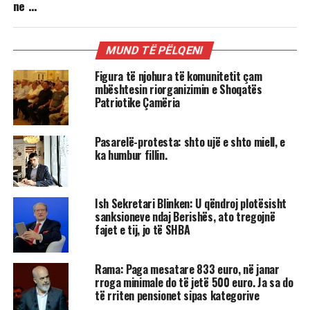
ne …
MUND TË PËLQENI
Figura të njohura të komunitetit çam
mbështesin riorganizimin e Shoqatës
Patriotike Çamëria
Pasarelë-protesta: shto ujë e shto miell, e
ka humbur fillin.
Ish Sekretari Blinken: U qëndroj plotësisht
sanksioneve ndaj Berishës, ato tregojnë
fajet e tij, jo të SHBA
Rama: Paga mesatare 833 euro, në janar
rroga minimale do të jetë 500 euro. Ja sa do
të rriten pensionet sipas kategorive