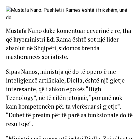
Mustafa Nano duke komentuar qeverinë e re, tha
që kryeministri Edi Rama është sot një lider
absolut në Shqipëri, sidomos brenda
mazhorancës socialiste.
Sipas Nanos, ministrja që do të operojë me
inteligjencë artificiale, Diella, është një gjetje
interesante, që i shkon epokës “High
Tecnology”, në të cilën jetojmë, “por unë nuk
kam kompetencën për ta vlerësuar si gjetje”.
“Duhet të presim për të parë sa funksionale do të
rezultojë”.
“Ministrja më e veçantë është Diella. Zgjedhjet e