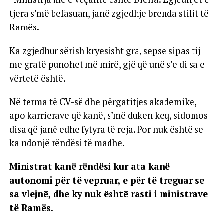
tjera s’më befasuan, janë zgjedhje brenda stilit të
Ramës.
Ka zgjedhur sërish kryesisht gra, sepse sipas tij
me gratë punohet më mirë, gjë që unë s’e di sa e
vërtetë është.
Në terma të CV-së dhe përgatitjes akademike,
apo karrierave që kanë, s’më duken keq, sidomos
disa që janë edhe fytyra të reja. Por nuk është se
ka ndonjë rëndësi të madhe.
Ministrat kanë rëndësi kur ata kanë
autonomi për të vepruar, e për të treguar se
sa vlejnë, dhe ky nuk është rasti i ministrave
të Ramës.