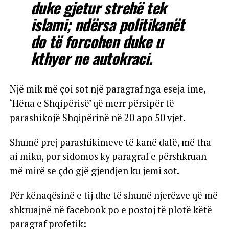
duke gjetur strehë tek
islami; ndërsa politikanët
do të forcohen duke u
kthyer ne autokraci.
Një mik më çoi sot një paragraf nga eseja ime,
‘Hëna e Shqipërisë’ që merr përsipër të
parashikojë Shqipërinë në 20 apo 50 vjet.
Shumë prej parashikimeve të kanë dalë, më tha
ai miku, por sidomos ky paragraf e përshkruan
më mirë se çdo gjë gjendjen ku jemi sot.
Për kënaqësinë e tij dhe të shumë njerëzve që më
shkruajnë në facebook po e postoj të plotë këtë
paragraf profetik: