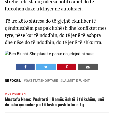
strehë tek islami; ndërsa politikanët do të
forcohen duke u kthyer ne autokraci.
Të tre këto shtresa do të gjejnë ekuilibër të
qëndrueshëm pas pak kohësh dhe konfiktet mes
tyre, nëse kur të ndodhin, do të jenë të ashpra
dhe nëse do të ndodhin, do të jenë të shkurtra.
NË FOKUS:
GAZETATSHQIPTARE
LAJMET E FUNDIT
MOS HUMBISNI
Mustafa Nano: Pushteti i Ramës është i frikshëm, unë
do isha çmendur po të kisha pushtetin e tij