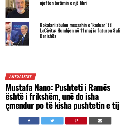
njofton botimin e një libri
Kokalari zbulon mesazhin e ‘koduar’ të
LaCivita: Humbjen në 11 maj ia faturon Sali
Berishës
AKTUALITET
Mustafa Nano: Pushteti i Ramës
është i frikshëm, unë do isha
çmendur po të kisha pushtetin e tij