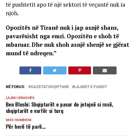
të pushtetit apo të një sektori të veçantë nuk ia
njoh.
Opozitës në Tiranë nuk i jap asnjë shans,
pavarësisht nga emri. Opozitën e shoh të
mbaruar. Dhe nuk shoh asnjë shenjë se gjërat
mund të ndreqen.”
NË FOKUS:
GAZETATSHQIPTARE
LAJMET E FUNDIT
LAJMI I RRADHËS
Ben Blushi: Shqiptarët e pasur do jetojnë si rusë,
shqiptarët e varfër si turq
MOS HUMBISNI
Për herë të parë…