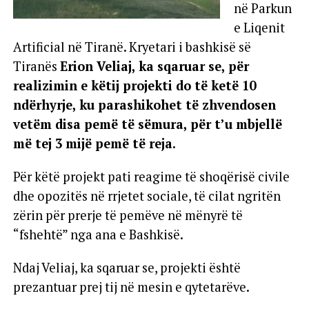
në Parkun
e Liqenit
Artificial në Tiranë. Kryetari i bashkisë së
Tiranës
Erion Veliaj, ka sqaruar se, për
realizimin e këtij projekti do të ketë 10
ndërhyrje, ku parashikohet të zhvendosen
vetëm disa pemë të sëmura, për t’u mbjellë
më tej 3 mijë pemë të reja.
Për këtë projekt pati reagime të shoqërisë civile
dhe opozitës në rrjetet sociale, të cilat ngritën
zërin për prerje të pemëve në mënyrë të
“fshehtë” nga ana e Bashkisë.
Ndaj Veliaj, ka sqaruar se, projekti është
prezantuar prej tij në mesin e qytetarëve.