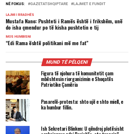
NË FOKUS:
GAZETATSHQIPTARE
LAJMET E FUNDIT
LAJMI I RRADHËS
Mustafa Nano: Pushteti i Ramës është i frikshëm, unë
do isha çmendur po të kisha pushtetin e tij
MOS HUMBISNI
“Edi Rama është politikani më me fat”
MUND TË PËLQENI
Figura të njohura të komunitetit çam
mbështesin riorganizimin e Shoqatës
Patriotike Çamëria
Pasarelë-protesta: shto ujë e shto miell, e
ka humbur fillin.
Ish Sekretari Blinken: U qëndroj plotësisht