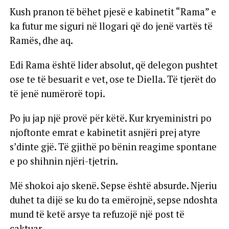
Kush pranon të bëhet pjesë e kabinetit “Rama” e
ka futur me siguri në llogari që do jenë vartës të
Ramës, dhe aq.
Edi Rama është lider absolut, që delegon pushtet
ose te të besuarit e vet, ose te Diella. Të tjerët do
të jenë numërorë topi.
Po ju jap një provë për këtë. Kur kryeministri po
njoftonte emrat e kabinetit asnjëri prej atyre
s’dinte gjë. Të gjithë po bënin reagime spontane
e po shihnin njëri-tjetrin.
Më shokoi ajo skenë. Sepse është absurde. Njeriu
duhet ta dijë se ku do ta emërojnë, sepse ndoshta
mund të ketë arsye ta refuzojë një post të
caktuar.