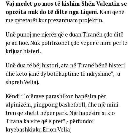
Vaj medet po mos të kishim Shën Valentin se
opozita nuk do të dilte nga Liqeni.
Kam qenë
me qytetarët kur prezantuam projektin.
Unë punoj me njerëz që e duan Tiranën çdo ditë
jo ad hoc. Nuk politizohet çdo vepër e mirë për të
krijuar histeri.
Unë dua të bëj histori, ata në Tiranë bënë histeri
dhe këto janë dy botëkuptime të ndryshme”,- u
shpreh Veliaj.
Këndi i lojërave parashikon hapësira për
alpinizëm, pingpong basketboll, dhe një mini-
tren që shëtit nëpër park. Një hapësirë si kjo
Tirana ka vite që e pret”,- përfundoi
kryebashkiaku Erion Veliaj