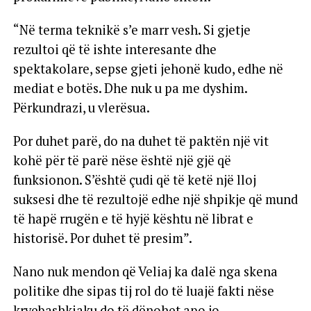
“Në terma teknikë s’e marr vesh. Si gjetje
rezultoi që të ishte interesante dhe
spektakolare, sepse gjeti jehonë kudo, edhe në
mediat e botës. Dhe nuk u pa me dyshim.
Përkundrazi, u vlerësua.
Por duhet parë, do na duhet të paktën një vit
kohë për të parë nëse është një gjë që
funksionon. S’është çudi që të ketë një lloj
suksesi dhe të rezultojë edhe një shpikje që mund
të hapë rrugën e të hyjë kështu në librat e
historisë. Por duhet të presim”.
Nano nuk mendon që Veliaj ka dalë nga skena
politike dhe sipas tij rol do të luajë fakti nëse
kryebashkiaku do të dënohet apo jo.