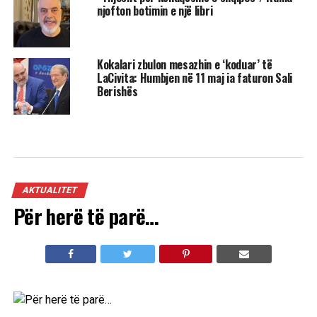
njofton botimin e një libri
Kokalari zbulon mesazhin e ‘koduar’ të
LaCivita: Humbjen në 11 maj ia faturon Sali
Berishës
AKTUALITET
Për herë të parë…