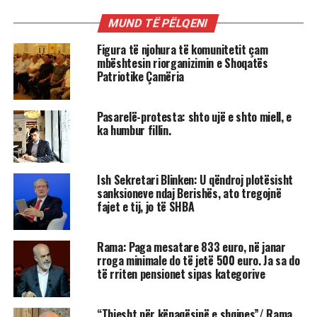
MUND TË PËLQENI
Figura të njohura të komunitetit çam
mbështesin riorganizimin e Shoqatës
Patriotike Çamëria
Pasarelë-protesta: shto ujë e shto miell, e
ka humbur fillin.
Ish Sekretari Blinken: U qëndroj plotësisht
sanksioneve ndaj Berishës, ato tregojnë
fajet e tij, jo të SHBA
Rama: Paga mesatare 833 euro, në janar
rroga minimale do të jetë 500 euro. Ja sa do
të rriten pensionet sipas kategorive
“Thjesht për kënaqësinë e shqipes”/ Rama