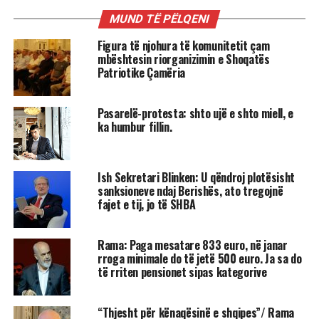
MUND TË PËLQENI
Figura të njohura të komunitetit çam
mbështesin riorganizimin e Shoqatës
Patriotike Çamëria
Pasarelë-protesta: shto ujë e shto miell, e
ka humbur fillin.
Ish Sekretari Blinken: U qëndroj plotësisht
sanksioneve ndaj Berishës, ato tregojnë
fajet e tij, jo të SHBA
Rama: Paga mesatare 833 euro, në janar
rroga minimale do të jetë 500 euro. Ja sa do
të rriten pensionet sipas kategorive
“Thjesht për kënaqësinë e shqipes”/ Rama