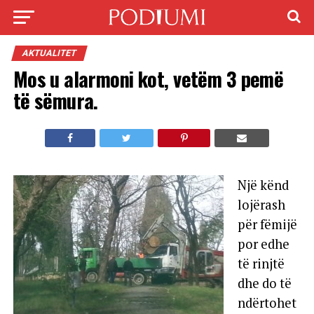
AKTUALITET
Mos u alarmoni kot, vetëm 3 pemë
të sëmura.
Një kënd
lojërash
për fëmijë
por edhe
të rinjtë
dhe do të
ndërtohet