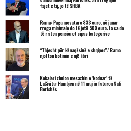
sanksioneve ndaj Berishës, ato tregojnë
fajet e tij, jo të SHBA
Rama: Paga mesatare 833 euro, në janar
rroga minimale do të jetë 500 euro. Ja sa do
të rriten pensionet sipas kategorive
“Thjesht për kënaqësinë e shqipes”/ Rama
njofton botimin e një libri
Kokalari zbulon mesazhin e ‘koduar’ të
LaCivita: Humbjen në 11 maj ia faturon Sali
Berishës
AKTUALITET