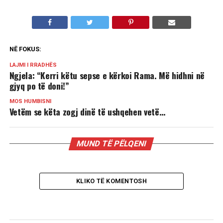
NË FOKUS:
LAJMI I RRADHËS
Ngjela: “Kerri këtu sepse e kërkoi Rama. Më hidhni në
gjyq po të doni!”
MOS HUMBISNI
Vetëm se këta zogj dinë të ushqehen vetë…
MUND TË PËLQENI
KLIKO TË KOMENTOSH