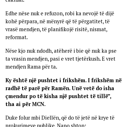
Edhe nëse nuk e refuzon, robi ka nevojë të dijë
kohë përpara, në mënyrë që të përgatitet, të
vrasë mendjen, të planifikojë risitë, nismat,
reformat.
Nëse kjo nuk ndodh, atëherë i bie që nuk ka pse
ta vrasin mendjen, pasi e vret tjetërkush. E vret
mendjen Rama për ta.
Ky është një pushtet i frikshëm. I frikshëm në
radhë të parë për Ramën. Unë vetë do isha
çmendur po të kisha një pushtet të tillë”,
tha ai për MCN.
Duke folur mbi Diellën, që do të jetë në krye të
prokurimeve publike, Nano shton: