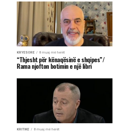
KRYESORE
8 muaj më herët
“Thjesht për kënaqësinë e shqipes”/
Rama njofton botimin e një libri
KRITIKE
8 muaj më herët