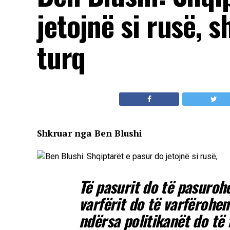
jetojnë si rusë, s
turq
Shkruar nga Ben Blushi
Të pasurit do të pasurohe
varfërit do të varfërohen
ndërsa politikanët do të