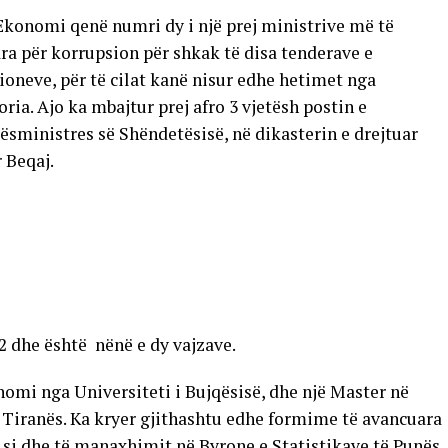
Ekonomi qenë numri dy i një prej ministrive më të
ra për korrupsion për shkak të disa tenderave e
oneve, për të cilat kanë nisur edhe hetimet nga
ria. Ajo ka mbajtur prej afro 3 vjetësh postin e
ësministres së Shëndetësisë, në dikasterin e drejtuar
r Beqaj.
2 dhe është nënë e dy vajzave.
nomi nga Universiteti i Bujqësisë, dhe një Master në
 Tiranës. Ka kryer gjithashtu edhe formime të avancuara
 si dhe të manaxhimit në Byrone e Statistikave të Punës