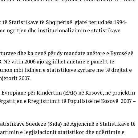
it të Statistikave të Shqipërisë gjatë periudhës 1994-
me ngritjen dhe institucionalizimin e statistikave
urave dhe ka qenë për dy mandate anëtare e Byrosë së
Në vitin 2006 ajo zgjidhet anëtare e panelit të
unon mbi lidhjen e statistikave zyrtare me të drejtat e
jetorit 2007.
ë Evropiane për Rindërtim (EAR) në Kosovë, në projektin
gatitjen e Rregjistrimit të Popullsisë në Kosovë 2007 –
Statistikave Suedeze (Sida) në Agjencinë e Statistikave të
artimin e legjislacionit statistikor dhe ndërtimin e