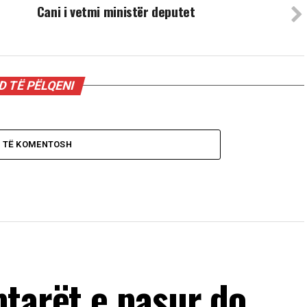
Cani i vetmi ministër deputet
 TË PËLQENI
O TË KOMENTOSH
ptarët e pasur do