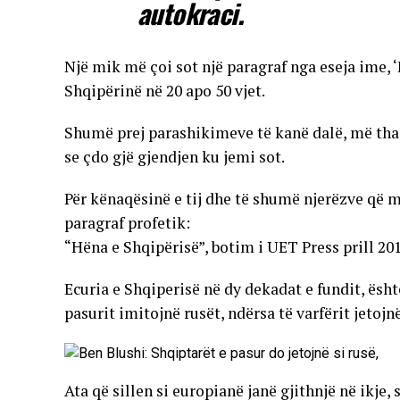
autokraci.
Një mik më çoi sot një paragraf nga eseja ime, 
Shqipërinë në 20 apo 50 vjet.
Shumë prej parashikimeve të kanë dalë, më tha
se çdo gjë gjendjen ku jemi sot.
Për kënaqësinë e tij dhe të shumë njerëzve që m
paragraf profetik:
“Hëna e Shqipërisë”, botim i UET Press prill 201
Ecuria e Shqiperisë në dy dekadat e fundit, ësh
pasurit imitojnë rusët, ndërsa të varfërit jetojnë
Ata që sillen si europianë janë gjithnjë në ikje,