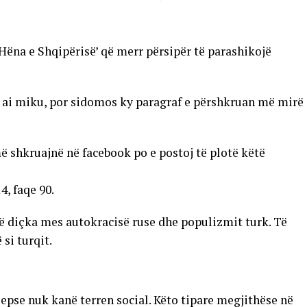
‘Hëna e Shqipërisë’ që merr përsipër të parashikojë
 ai miku, por sidomos ky paragraf e përshkruan më mirë
ë shkruajnë në facebook po e postoj të plotë këtë
4, faqe 90.
të diçka mes autokracisë ruse dhe populizmit turk. Të
 si turqit.
 sepse nuk kanë terren social. Këto tipare megjithëse në