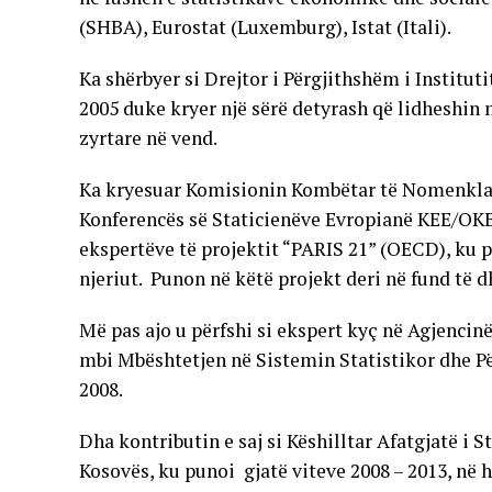
(SHBA), Eurostat (Luxemburg), Istat (Itali).
Ka shërbyer si Drejtor i Përgjithshëm i Institut
2005 duke kryer një sërë detyrash që lidheshin 
zyrtare në vend.
Ka kryesuar Komisionin Kombëtar të Nomenklat
Konferencës së Staticienëve Evropianë KEE/OKB. 
ekspertëve të projektit “PARIS 21” (OECD), ku p
njeriut. Punon në këtë projekt deri në fund të dh
Më pas ajo u përfshi si ekspert kyç në Agjencin
mbi Mbështetjen në Sistemin Statistikor dhe Për
2008.
Dha kontributin e saj si Këshilltar Afatgjatë i 
Kosovës, ku punoi gjatë viteve 2008 – 2013, në h