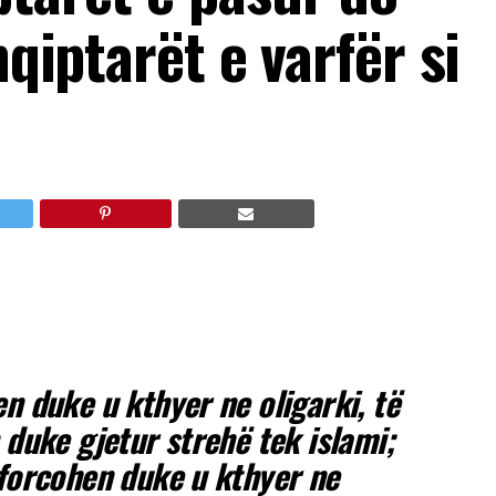
hqiptarët e varfër si
n duke u kthyer ne oligarki, të
 duke gjetur strehë tek islami;
 forcohen duke u kthyer ne