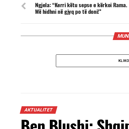
Ngjela: “Kerri këtu sepse e kërkoi Rama.
Më hidhni në gjyq po të doni!”
MUND
KLIK
AKTUALITET
Ben Blushi: Shqi