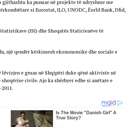
o gjithashtu ka punuar në projekte të ndryshme me
dërkombëtare si Eurostat, ILO, UNODC, Ëorld Bank, Dfid,
Statistikave (ISI) dhe Shoqatës Staticienëve të
nda, një qendër kërkimesh ekononomike dhe sociale e
ë lëvizjen e gruas në Shqipëri duke qënë aktiviste në
shoqërise civile. Ajo ka shërbyer edhe si anëtare e
-2011.