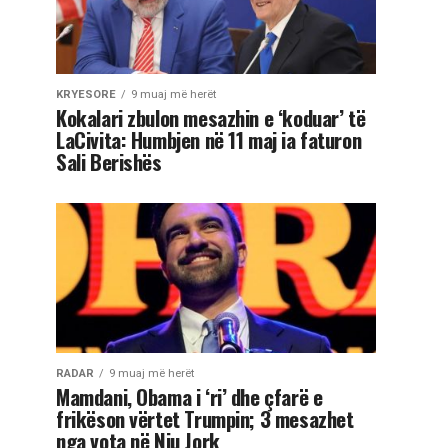
KRYESORE
9 muaj më herët
Kokalari zbulon mesazhin e ‘koduar’ të
LaCivita: Humbjen në 11 maj ia faturon
Sali Berishës
RADAR
9 muaj më herët
Mamdani, Obama i ‘ri’ dhe çfarë e
frikëson vërtet Trumpin; 3 mesazhet
nga vota në Nju Jork