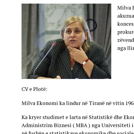
Milva 
akuzua
koncesi
prokuro
zëvend
nga Ili
CV e Plotë:
Milva Ekonomi ka lindur në Tiranë në vitin 196
Ka kryer studimet e larta në Statistikë dhe Eko
Administrim Biznesi ( MBA ) nga Universiteti i
në fushën e statistikave ekonomike dhe sociale