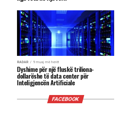
RADAR
9 muaj më herët
Dyshime për një fluskë triliona-
dollarëshe të data center për
Inteligjencën Artificiale
FACEBOOK