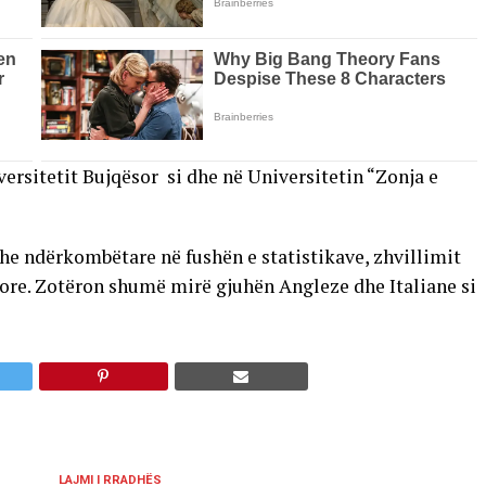
versitetit Bujqësor si dhe në Universitetin “Zonja e
he ndërkombëtare në fushën e statistikave, zhvillimit
nore. Zotëron shumë mirë gjuhën Angleze dhe Italiane si
LAJMI I RRADHËS