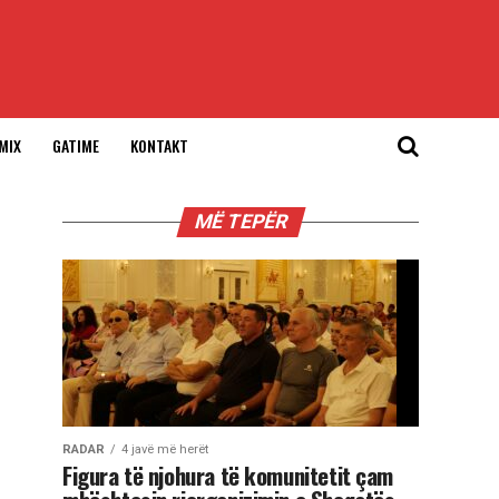
MIX
GATIME
KONTAKT
MË TEPËR
RADAR
4 javë më herët
Figura të njohura të komunitetit çam