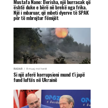
Mustafa Nano: Berisha, një burracak që
është duke e bërë në brekë nga frika.
Një i mbaruar, që mbeti dyerve të SPAK
për të mbrojtur fëmijët
RADAR
8 muaj më herët
Si një aferë korrupsioni mund t’i japë
fund luftës në Ukrainë