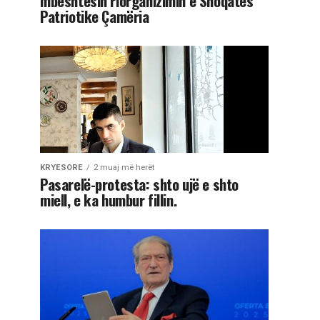
mbështesin riorganizimin e Shoqatës
Patriotike Çamëria
KRYESORE
2 muaj më herët
Pasarelë-protesta: shto ujë e shto
miell, e ka humbur fillin.