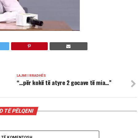
LAJMI I RRADHËS
“…për kokë të atyre 2 gocave të mia…”
 TË PËLQENI
O TË KOMENTOSH