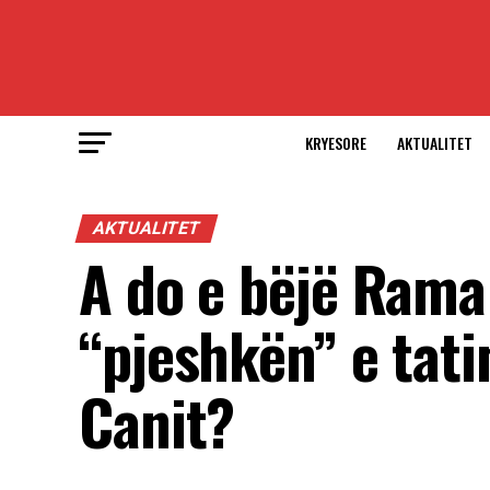
KRYESORE
AKTUALITET
AKTUALITET
A do e bëjë Ram
“pjeshkën” e tat
Canit?