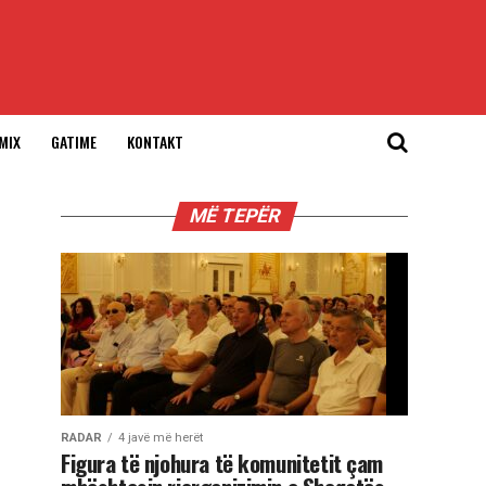
MIX
GATIME
KONTAKT
MË TEPËR
RADAR
4 javë më herët
Figura të njohura të komunitetit çam