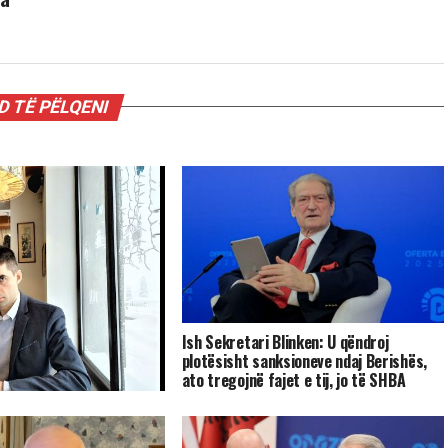
 TË PËLQENI
Ish Sekretari Blinken: U qëndroj
plotësisht sanksioneve ndaj Berishës,
ato tregojnë fajet e tij, jo të SHBA
sta: shto ujë e shto
ur fillin.