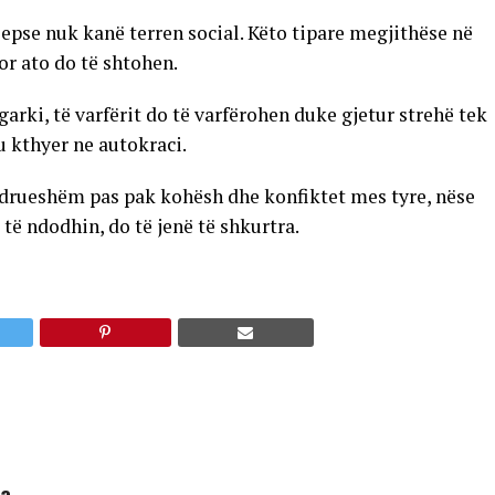
 sepse nuk kanë terren social. Këto tipare megjithëse në
or ato do të shtohen.
arki, të varfërit do të varfërohen duke gjetur strehë tek
u kthyer ne autokraci.
ëndrueshëm pas pak kohësh dhe konfiktet mes tyre, nëse
 të ndodhin, do të jenë të shkurtra.
ha