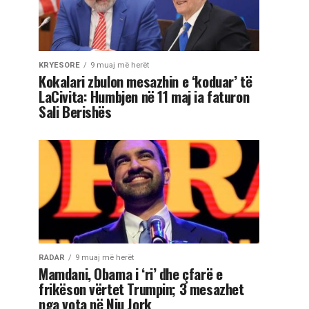
KRYESORE
9 muaj më herët
Kokalari zbulon mesazhin e ‘koduar’ të
LaCivita: Humbjen në 11 maj ia faturon
Sali Berishës
RADAR
9 muaj më herët
Mamdani, Obama i ‘ri’ dhe çfarë e
frikëson vërtet Trumpin; 3 mesazhet
nga vota në Nju Jork