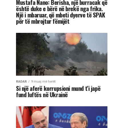
Mustafa Nano: Berisha, një burracak që
është duke e bërë në brekë nga frika.
Një i mbaruar, që mbeti dyerve të SPAK
për të mbrojtur fëmijët
RADAR
9 muaj më herët
Si një aferë korrupsioni mund t’i japë
fund luftës në Ukrainë