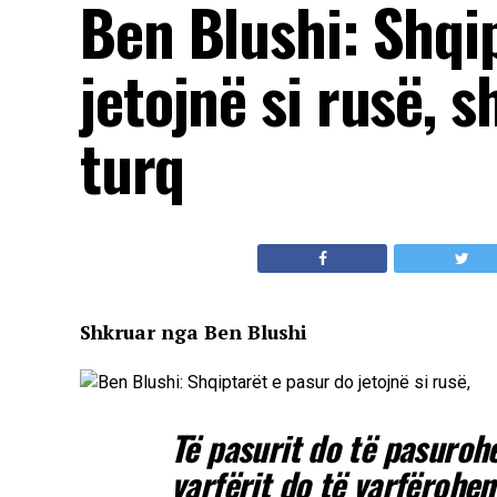
Ben Blushi: Shqi
jetojnë si rusë, s
turq
Shkruar nga Ben Blushi
Të pasurit do të pasurohe
varfërit do të varfërohen