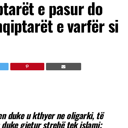
ptarët e pasur do
hqiptarët e varfër si
n duke u kthyer ne oligarki, të
 duke gjetur strehë tek islami;