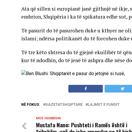
Ata që sillen si europianë janë gjithnjë në ikje,
embrion, Shqipëria i ka të spikatura edhe sot, p
Të pasurit do të pasurohen duke u kthyer ne olig
islami; ndërsa politikanët do të forcohen duke 
Të tre këto shtresa do të gjejnë ekuilibër të q
kur të ndodhin, do të jenë të ashpra dhe nëse do
NË FOKUS:
GAZETATSHQIPTARE
LAJMET E FUNDIT
MOS HUMBISNI
Mustafa Nano: Pushteti i Ramës është i
frikshëm, unë do isha çmendur po të kis