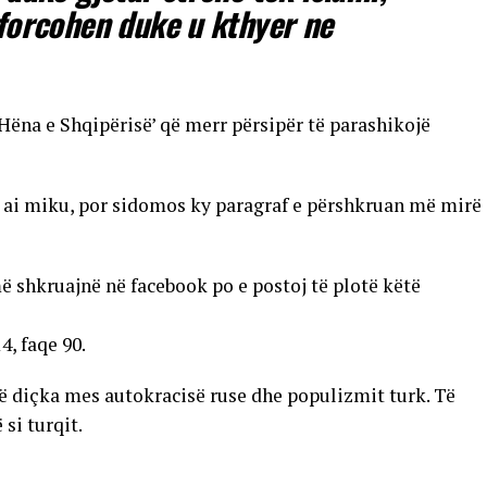
 forcohen duke u kthyer ne
‘Hëna e Shqipërisë’ që merr përsipër të parashikojë
 ai miku, por sidomos ky paragraf e përshkruan më mirë
ë shkruajnë në facebook po e postoj të plotë këtë
4, faqe 90.
të diçka mes autokracisë ruse dhe populizmit turk. Të
 si turqit.