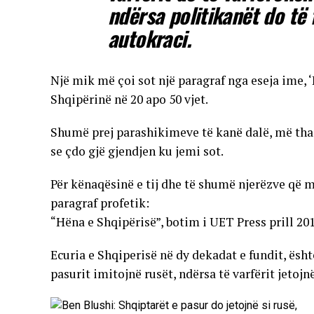
ndërsa politikanët do të
autokraci.
Një mik më çoi sot një paragraf nga eseja ime, 
Shqipërinë në 20 apo 50 vjet.
Shumë prej parashikimeve të kanë dalë, më tha
se çdo gjë gjendjen ku jemi sot.
Për kënaqësinë e tij dhe të shumë njerëzve që m
paragraf profetik:
“Hëna e Shqipërisë”, botim i UET Press prill 201
Ecuria e Shqiperisë në dy dekadat e fundit, ësh
pasurit imitojnë rusët, ndërsa të varfërit jetojnë