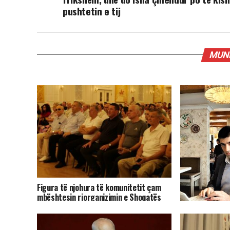
pushtetin e tij
MUND
Figura të njohura të komunitetit çam
mbështesin riorganizimin e Shoqatës
Patriotike Çamëria
Pasarelë-prote
miell, e ka humb