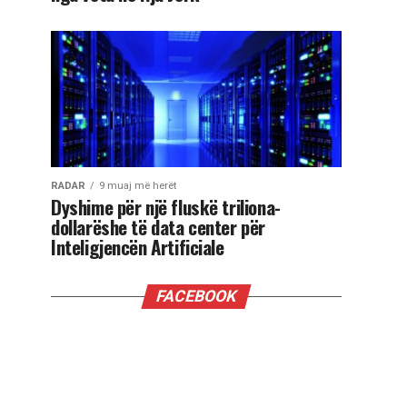
RADAR
9 muaj më herët
Dyshime për një fluskë triliona-
dollarëshe të data center për
Inteligjencën Artificiale
FACEBOOK