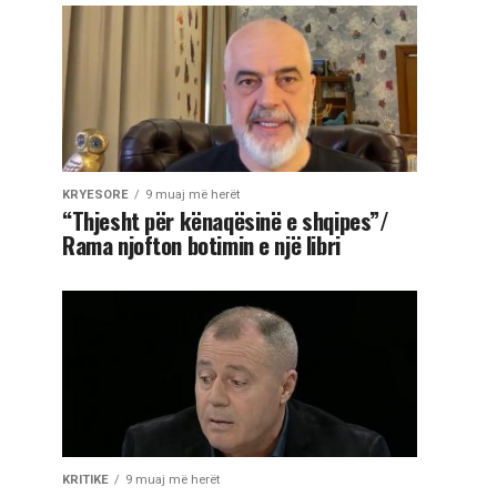
KRYESORE
9 muaj më herët
“Thjesht për kënaqësinë e shqipes”/
Rama njofton botimin e një libri
KRITIKE
9 muaj më herët