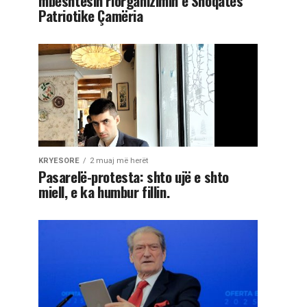
mbështesin riorganizimin e Shoqatës
Patriotike Çamëria
KRYESORE
2 muaj më herët
Pasarelë-protesta: shto ujë e shto
miell, e ka humbur fillin.