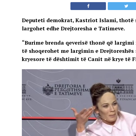
Deputeti demokrat, Kastriot Islami, thotë 
largohet edhe Drejtoresha e Tatimeve.
“Burime brenda qeverisë thonë që largimi 
të shoqerohet me largimin e Drejtoreshës 
kryesore të dështimit të Canit në krye të 