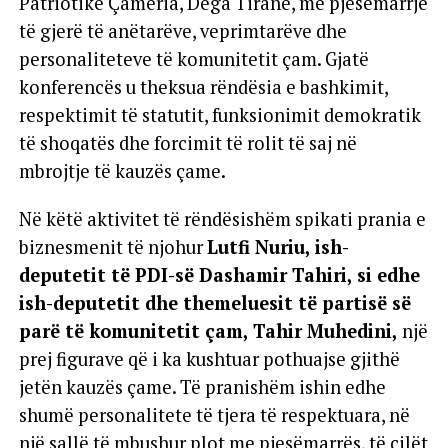
Patriotike Çamëria, Dega Tiranë, me pjesëmarrje
të gjerë të anëtarëve, veprimtarëve dhe
personaliteteve të komunitetit çam. Gjatë
konferencës u theksua rëndësia e bashkimit,
respektimit të statutit, funksionimit demokratik
të shoqatës dhe forcimit të rolit të saj në
mbrojtje të kauzës çame.
Në këtë aktivitet të rëndësishëm spikati prania e
biznesmenit të njohur
Lutfi Nuriu, ish-
deputetit të PDI-së Dashamir Tahiri, si edhe
ish-deputetit dhe themeluesit të partisë së
parë të komunitetit çam, Tahir Muhedini,
një
prej figurave që i ka kushtuar pothuajse gjithë
jetën kauzës çame. Të pranishëm ishin edhe
shumë personalitete të tjera të respektuara, në
një sallë të mbushur plot me pjesëmarrës, të cilët