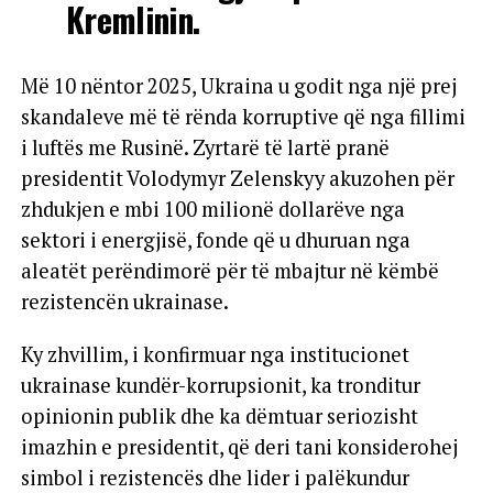
armë strategjike për
Kremlinin.
Më 10 nëntor 2025, Ukraina u godit nga një prej
skandaleve më të rënda korruptive që nga fillimi
i luftës me Rusinë. Zyrtarë të lartë pranë
presidentit Volodymyr Zelenskyy akuzohen për
zhdukjen e mbi 100 milionë dollarëve nga
sektori i energjisë, fonde që u dhuruan nga
aleatët perëndimorë për të mbajtur në këmbë
rezistencën ukrainase.
Ky zhvillim, i konfirmuar nga institucionet
ukrainase kundër-korrupsionit, ka tronditur
opinionin publik dhe ka dëmtuar seriozisht
imazhin e presidentit, që deri tani konsiderohej