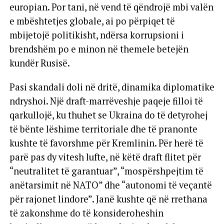
simbol i rezistencës dhe lider i palëkundur
europian. Por tani, në vend të qëndrojë mbi valën
e mbështetjes globale, ai po përpiqet të
mbijetojë politikisht, ndërsa korrupsioni i
brendshëm po e minon në themele betejën
kundër Rusisë.
Pasi skandali doli në dritë, dinamika diplomatike
ndryshoi. Një draft-marrëveshje paqeje filloi të
qarkullojë, ku thuhet se Ukraina do të detyrohej
të bënte lëshime territoriale dhe të pranonte
kushte të favorshme për Kremlinin. Për herë të
parë pas dy vitesh lufte, në këtë draft flitet për
“neutralitet të garantuar”, “mospërshpejtim të
anëtarsimit në NATO” dhe “autonomi të veçantë
për rajonet lindore”. Janë kushte që në rrethana