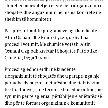
shprehën mbështetjen e tyre për riorganizimin e
shoqatës dhe angazhimin në nisma konkrete në
shërbim të komunitetit.
Pas prezantimit të programeve nga kandidatët
Altin Osmani dhe Ermir Gjyzeli, u zhvillua
procesi i votimit. Me shumicë votash, Altin
Osmani u zgjodh kryetar i Shoqatës Patriotike
Çamëria, Dega Tiranë.
Procesi zgjedhor erdhi në kuadër të
riorganizimit të shoqatës dhe u parapri nga një
periudhë dymujore anëtarësimi dhe riaktivizimi
të strukturave, si në terren ashtu edhe online, me
synimin për të zgjeruar përfshirjen e anëtarësisë
dhe për të forcuar organizimin e komunitetit