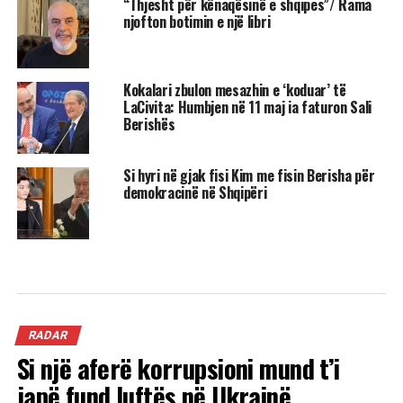
“Thjesht për kënaqësinë e shqipes”/ Rama
njofton botimin e një libri
Kokalari zbulon mesazhin e ‘koduar’ të
LaCivita: Humbjen në 11 maj ia faturon Sali
Berishës
Si hyri në gjak fisi Kim me fisin Berisha për
demokracinë në Shqipëri
RADAR
Si një aferë korrupsioni mund t’i
japë fund luftës në Ukrainë