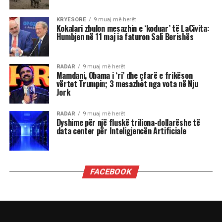
administratës së mëparshme amerikane për
shpalljen “non grata” të Berishës, dhe faktin që
Blinken e cilësoi kryeministrin Edi Rama “lider
të shquar” gjatë një vizite në Shqipëri, i drejtoi
këtë pyetje:
“Dua të di sa i “shquar” duhet të jem që dyert e
Zyrës Ovale të hapen në rast se bëhem
kryeministër i Shqipërisë kur në Shtëpinë e
Bardhë rikthehet fraksioni mafioz i George Soros
i së majtës së sotme shumë shumë shumë
malinje?”
”Ju thatë që mund të zgjedh përgjigjen që dua t’i
përgjigjem. Shikoni, para së gjithash më vjen
shumë, shumë keq për atë që keni kaluar
personalisht. Askush nuk duhet të kalojë nëpër