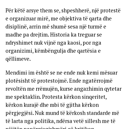
Për këtë arsye them se, shpeshherë, një protestë
e organizuar mirë, me objektiva të qarta dhe
disiplinë, arrin më shumë sesa një turmë e
madhe pa drejtim. Historia ka treguar se
ndryshimet nuk vijnë nga kaosi, por nga
organizimi, këmbëngulja dhe qartësia e
qëllimeve.
Mendimi im është se ne ende nuk kemi mësuar
plotësisht të protestojmë. Ende ngatërrojmë
revoltën me rrëmujën, kurse angazhimin qytetar
me spektaklin. Protesta kërkon sinqeritet,
kërkon kurajë dhe mbi të gjitha kërkon
përgjegjësi. Nuk mund të kërkosh standarde më
të larta nga politika, ndërsa vetë sillesh me të
njëjtën papërgjegjshmëri që kritikon.