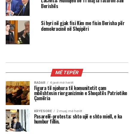
LaCivita: Humbjen në 11 maj ia faturon Sali
Berishës
Si hyri në gjak fisi Kim me fisin Berisha për
demokracinë në Shqipëri
KRYESORE
Ish Sekretari Blinken: U qëndroj
plotësisht sanksioneve ndaj
Berishës, ato tregojnë fajet e tij, jo
të SHBA