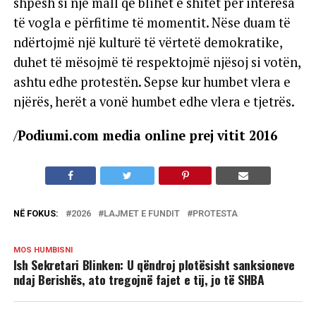
shpesh si një mall që blihet e shitet për interesa
të vogla e përfitime të momentit. Nëse duam të
ndërtojmë një kulturë të vërtetë demokratike,
duhet të mësojmë të respektojmë njësoj si votën,
ashtu edhe protestën. Sepse kur humbet vlera e
njërës, herët a vonë humbet edhe vlera e tjetrës.
/
Podiumi.com media online prej vitit 2016
NË FOKUS:
2026
LAJMET E FUNDIT
PROTESTA
MOS HUMBISNI
Ish Sekretari Blinken: U qëndroj plotësisht sanksioneve
ndaj Berishës, ato tregojnë fajet e tij, jo të SHBA