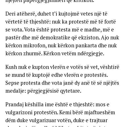
Deri atëherë, duhet t’i kujtojmë vetes një të
vërtetë të thjeshtë: nuk ka protestë më të fortë
se vota. Vota është protesta më e madhe, më e
pastër dhe më demokratike që ekziston. Ajo nuk
kërkon mikrofon, nuk kërkon pankarta dhe nuk
kërkon zhurmë. Kërkon vetëm ndërgjegje.
Kush nuk e kupton vlerën e votës së vet, vështirë
se mund të kuptojë edhe vlerën e protestës.
Sepse protesta dhe vota janë dy anë të së njëjtës
medalje: përgjegjësisë qytetare.
Prandaj këshilla ime është e thjeshtë: mos e
vulgarizoni protestën. Kemi bërë mjaftueshëm
dëm duke vulgarizuar votën, duke e trajtuar