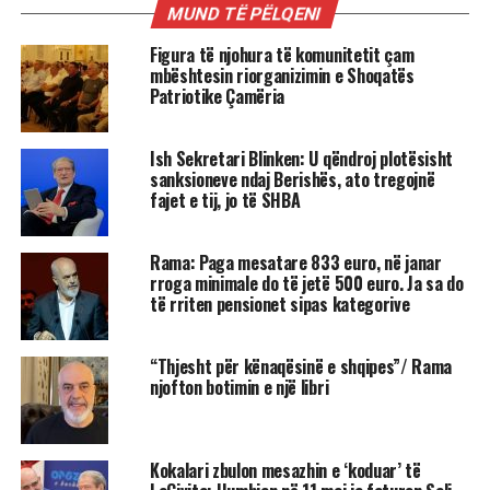
MUND TË PËLQENI
Figura të njohura të komunitetit çam
mbështesin riorganizimin e Shoqatës
Patriotike Çamëria
Ish Sekretari Blinken: U qëndroj plotësisht
sanksioneve ndaj Berishës, ato tregojnë
fajet e tij, jo të SHBA
Rama: Paga mesatare 833 euro, në janar
rroga minimale do të jetë 500 euro. Ja sa do
të rriten pensionet sipas kategorive
“Thjesht për kënaqësinë e shqipes”/ Rama
njofton botimin e një libri
Kokalari zbulon mesazhin e ‘koduar’ të