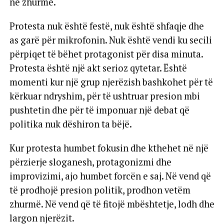
në zhurmë.
Protesta nuk është festë, nuk është shfaqje dhe
as garë për mikrofonin. Nuk është vendi ku secili
përpiqet të bëhet protagonist për disa minuta.
Protesta është një akt serioz qytetar. Është
momenti kur një grup njerëzish bashkohet për të
kërkuar ndryshim, për të ushtruar presion mbi
pushtetin dhe për të imponuar një debat që
politika nuk dëshiron ta bëjë.
Kur protesta humbet fokusin dhe kthehet në një
përzierje sloganesh, protagonizmi dhe
improvizimi, ajo humbet forcën e saj. Në vend që
të prodhojë presion politik, prodhon vetëm
zhurmë. Në vend që të fitojë mbështetje, lodh dhe
largon njerëzit.