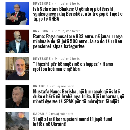
Ish-Sekretari amerikan i Shtetit, Antony Blinken
është pyetur gjatë një bashkëbisedimi “Harvard
Institute of Politics”, për shpalljen “non grata” të
Sali Berisha nga DASH.
Blinken thotë se qëndron plotësisht pas
sanksioneve të vendosura nga Departamenti
Amerikan i Shtetit ndaj Berishës, duke nënvizuar
se nuk ka asnjë dyshim apo hezitim për këtë
vendim.
Pyetja u drejtua nga shtetasi shqiptar Fatjon
Semanjaku, i cili duke rikujtuar vendimin e