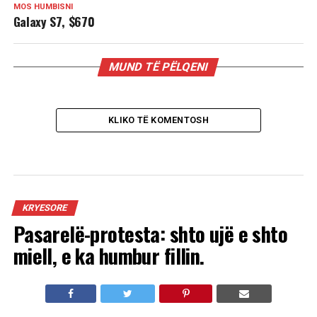
MOS HUMBISNI
Galaxy S7, $670
MUND TË PËLQENI
KLIKO TË KOMENTOSH
KRYESORE
Pasarelë-protesta: shto ujë e shto
miell, e ka humbur fillin.