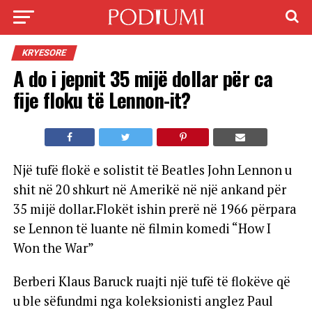
KRYESORE
A do i jepnit 35 mijë dollar për ca
fije floku të Lennon-it?
Një tufë flokë e solistit të Beatles John Lennon u
shit në 20 shkurt në Amerikë në një ankand për
35 mijë dollar.Flokët ishin prerë në 1966 përpara
se Lennon të luante në filmin komedi “How I
Won the War”
Berberi Klaus Baruck ruajti një tufë të flokëve që
u ble sëfundmi nga koleksionisti anglez Paul