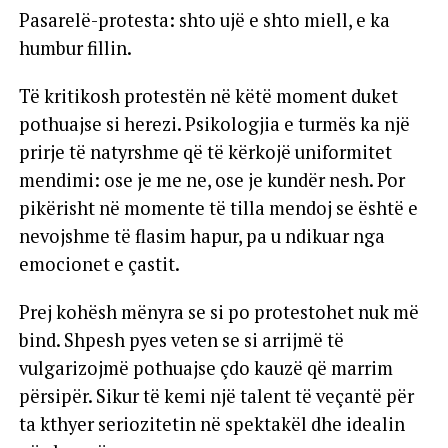
Pasarelë-protesta: shto ujë e shto miell, e ka
humbur fillin.
Të kritikosh protestën në këtë moment duket
pothuajse si herezi. Psikologjia e turmës ka një
prirje të natyrshme që të kërkojë uniformitet
mendimi: ose je me ne, ose je kundër nesh. Por
pikërisht në momente të tilla mendoj se është e
nevojshme të flasim hapur, pa u ndikuar nga
emocionet e çastit.
Prej kohësh mënyra se si po protestohet nuk më
bind. Shpesh pyes veten se si arrijmë të
vulgarizojmë pothuajse çdo kauzë që marrim
përsipër. Sikur të kemi një talent të veçantë për
ta kthyer seriozitetin në spektakël dhe idealin