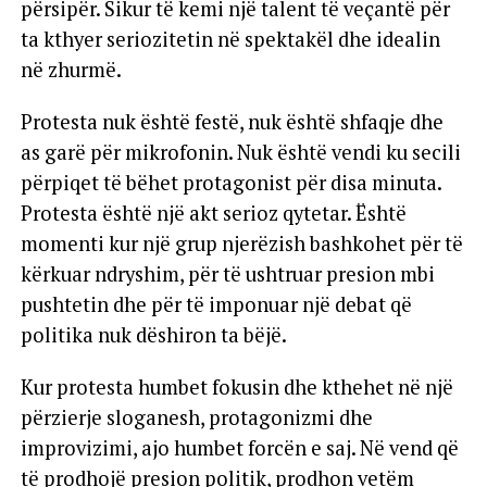
përsipër. Sikur të kemi një talent të veçantë për
ta kthyer seriozitetin në spektakël dhe idealin
në zhurmë.
Protesta nuk është festë, nuk është shfaqje dhe
as garë për mikrofonin. Nuk është vendi ku secili
përpiqet të bëhet protagonist për disa minuta.
Protesta është një akt serioz qytetar. Është
momenti kur një grup njerëzish bashkohet për të
kërkuar ndryshim, për të ushtruar presion mbi
pushtetin dhe për të imponuar një debat që
politika nuk dëshiron ta bëjë.
Kur protesta humbet fokusin dhe kthehet në një
përzierje sloganesh, protagonizmi dhe
improvizimi, ajo humbet forcën e saj. Në vend që
të prodhojë presion politik, prodhon vetëm