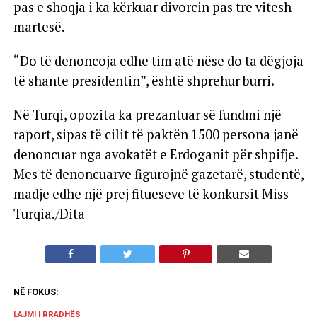
pas e shoqja i ka kërkuar divorcin pas tre vitesh
martesë.
“Do të denoncoja edhe tim atë nëse do ta dëgjoja
të shante presidentin”, është shprehur burri.
Në Turqi, opozita ka prezantuar së fundmi një
raport, sipas të cilit të paktën 1500 persona janë
denoncuar nga avokatët e Erdoganit për shpifje.
Mes të denoncuarve figurojnë gazetarë, studentë,
madje edhe një prej fitueseve të konkursit Miss
Turqia./Dita
NË FOKUS:
LAJMI I RRADHËS