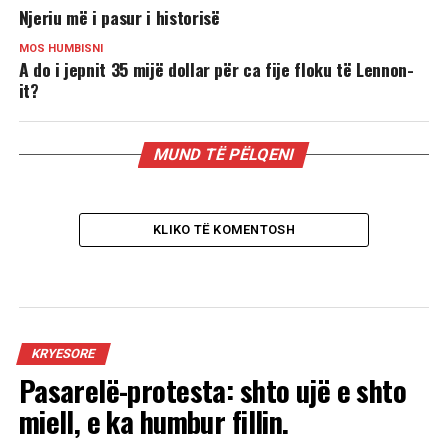
Njeriu më i pasur i historisë
MOS HUMBISNI
A do i jepnit 35 mijë dollar për ca fije floku të Lennon-
it?
MUND TË PËLQENI
KLIKO TË KOMENTOSH
KRYESORE
Pasarelë-protesta: shto ujë e shto
miell, e ka humbur fillin.