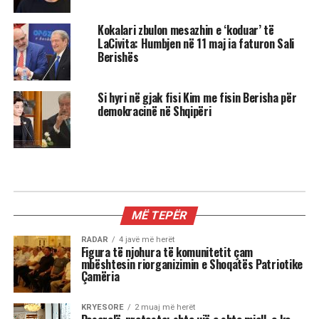
Kokalari zbulon mesazhin e ‘koduar’ të
LaCivita: Humbjen në 11 maj ia faturon Sali
Berishës
Si hyri në gjak fisi Kim me fisin Berisha për
demokracinë në Shqipëri
KRYESORE
Ish Sekretari Blinken: U qëndroj
plotësisht sanksioneve ndaj
Berishës, ato tregojnë fajet e tij, jo
të SHBA