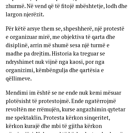
zhurmë. Në vend që të fitojë mbështetje, lodh dhe
largon njerëzit.
Për këtë arsye them se, shpeshherë, një protestë
e organizuar mirë, me objektiva të qarta dhe
disiplinë, arrin më shumë sesa një turmë e
madhe pa drejtim. Historia ka treguar se
ndryshimet nuk vijnë nga kaosi, por nga
organizimi, këmbëngulja dhe qartësia e
qëllimeve.
Mendimi im është se ne ende nuk kemi mësuar
plotësisht të protestojmë. Ende ngatërrojmë
revoltën me rrëmujën, kurse angazhimin qytetar
me spektaklin. Protesta kërkon sinqeritet,
kërkon kurajë dhe mbi të gjitha kërkon