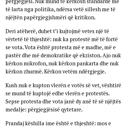
përgjegjësi. Nuk mund të kërkosh standarde më
të larta nga politika, ndërsa vetë sillesh me të
njëjtën papërgjegjshmëri që kritikon.
Deri atëherë, duhet t’i kujtojmë vetes një të
vërtetë të thjeshtë: nuk ka protestë më të fortë
se vota. Vota është protesta më e madhe, më e
pastër dhe më demokratike që ekziston. Ajo nuk
kërkon mikrofon, nuk kërkon pankarta dhe nuk
kërkon zhurmë. Kërkon vetëm ndërgjegje.
Kush nuk e kupton vlerën e votës së vet, vështirë
se mund të kuptojë edhe vlerën e protestës.
Sepse protesta dhe vota janë dy anë të së njëjtës
medalje: përgjegjësisë qytetare.
Prandaj këshilla ime është e thjeshtë: mos e