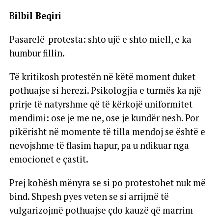
B
ilbil Beqiri
Pasarelë-protesta: shto ujë e shto miell, e ka
humbur fillin.
Të kritikosh protestën në këtë moment duket
pothuajse si herezi. Psikologjia e turmës ka një
prirje të natyrshme që të kërkojë uniformitet
mendimi: ose je me ne, ose je kundër nesh. Por
pikërisht në momente të tilla mendoj se është e
nevojshme të flasim hapur, pa u ndikuar nga
emocionet e çastit.
Prej kohësh mënyra se si po protestohet nuk më
bind. Shpesh pyes veten se si arrijmë të
vulgarizojmë pothuajse çdo kauzë që marrim