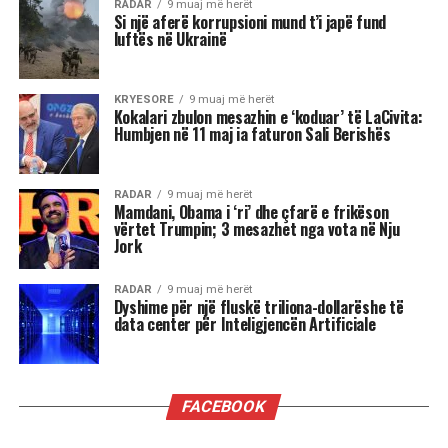
Pyetja u drejtua nga shtetasi shqiptar Fatjon
Semanjaku, i cili duke rikujtuar vendimin e
administratës së mëparshme amerikane për
shpalljen “non grata” të Berishës, dhe faktin që
Blinken e cilësoi kryeministrin Edi Rama “lider
të shquar” gjatë një vizite në Shqipëri, i drejtoi
këtë pyetje:
“Dua të di sa i “shquar” duhet të jem që dyert e
Zyrës Ovale të hapen në rast se bëhem
kryeministër i Shqipërisë kur në Shtëpinë e
Bardhë rikthehet fraksioni mafioz i George Soros
i së majtës së sotme shumë shumë shumë
malinje?”
”Ju thatë që mund të zgjedh përgjigjen që dua t’i
përgjigjem. Shikoni, para së gjithash më vjen