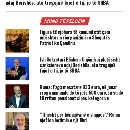
ndaj Berishës, ato tregojnë fajet e tij, jo të SHBA
MUND TË PËLQENI
Figura të njohura të komunitetit çam
mbështesin riorganizimin e Shoqatës
Patriotike Çamëria
Ish Sekretari Blinken: U qëndroj plotësisht
sanksioneve ndaj Berishës, ato tregojnë
fajet e tij, jo të SHBA
Rama: Paga mesatare 833 euro, në janar
rroga minimale do të jetë 500 euro. Ja sa do
të rriten pensionet sipas kategorive
“Thjesht për kënaqësinë e shqipes”/ Rama
njofton botimin e një libri