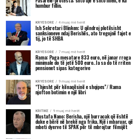
Ish-Sekretari amerikan i Shtetit, Antony Blinken
është pyetur gjatë një bashkëbisedimi “Harvard
Institute of Politics”, për shpalljen “non grata” të
Sali Berisha nga DASH.
Blinken thotë se qëndron plotësisht pas
sanksioneve të vendosura nga Departamenti
Amerikan i Shtetit ndaj Berishës, duke nënvizuar
se nuk ka asnjë dyshim apo hezitim për këtë
vendim.