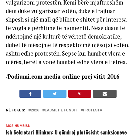
vulgarizoni protestën. Kemi bërë mjaftueshëm
dëm duke vulgarizuar votën, duke e trajtuar
shpesh si një mall që blihet e shitet për interesa
të vogla e përfitime të momentit. Nëse duam të
ndërtojmë një kulturë të vërtetë demokratike,
duhet të mësojmë të respektojmë njësoj si votën,
ashtu edhe protestën. Sepse kur humbet vlera e
njërës, herët a vonë humbet edhe vlera e tjetrës.
/
Podiumi.com media online prej vitit 2016
NË FOKUS:
2026
LAJMET E FUNDIT
PROTESTA
MOS HUMBISNI
Ish Sekretari Blinken: U qëndroj plotësisht sanksioneve