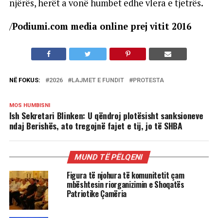
njërës, herët a vonë humbet edhe vlera e tjetrës.
/
Podiumi.com media online prej vitit 2016
NË FOKUS:
2026
LAJMET E FUNDIT
PROTESTA
MOS HUMBISNI
Ish Sekretari Blinken: U qëndroj plotësisht sanksioneve
ndaj Berishës, ato tregojnë fajet e tij, jo të SHBA
MUND TË PËLQENI
Figura të njohura të komunitetit çam
mbështesin riorganizimin e Shoqatës
Patriotike Çamëria