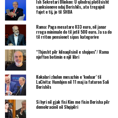
Ish Sekretari Blinken: U qëndroj plotësisht
sanksioneve ndaj Berishës, ato tregojnë
fajet e tij, jo të SHBA
Rama: Paga mesatare 833 euro, në janar
rroga minimale do të jetë 500 euro. Ja sa do
të rriten pensionet sipas kategorive
“Thjesht për kënaqësinë e shqipes”/ Rama
njofton botimin e një libri
Kokalari zbulon mesazhin e ‘koduar’ të
LaCivita: Humbjen në 11 maj ia faturon Sali
Berishës
Si hyri në gjak fisi Kim me fisin Berisha për
demokracinë në Shqipëri