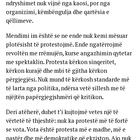
ndryshimet nuk vijnë nga kaosi, por nga
organizimi, këmbëngulja dhe qartësia e
qëllimeve.
Mendimi im është se ne ende nuk kemi mësuar
plotësisht të protestojmë. Ende ngatërrojmë
revoltën me rrëmujën, kurse angazhimin qytetar
me spektaklin. Protesta kërkon sinqeritet,
kërkon kurajë dhe mbi të gjitha kërkon
përgjegjësi. Nuk mund të kërkosh standarde më
të larta nga politika, ndërsa vetë sillesh me të
njëjtën papërgjegjshmëri që kritikon.
Deri atëherë, duhet t’i kujtojmë vetes një të
vërtetë të thjeshtë: nuk ka protestë më të fortë
se vota. Vota është protesta më e madhe, më e
pastër dhe më demokratike që ekziston. Ajo nuk