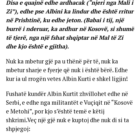
Disa e quajnë edhe ardhacak (“njeri nga Mali i
Zi”), edhe pse Albini ka lindur dhe është rritur
në Prishtinë, ku edhe jeton. (Babai i tij, një
burrë i nderuar, ka ardhur në Kosovë, si shumë
të tjerë, nga një fshat shqiptar në Mal të Zi
dhe kjo është e gjitha).
Nuk ka mbetur gjë pa u thënë për të, nuk ka
mbetur sharje e fyerje që nuk i është bërë. Edhe
kur ia ul rrogën vetes Albin Kurti e shkel ligjin!
Fushatë kundër Albin Kurtit zhvillohet edhe në
Serbi, e edhe nga militantët e Vuçiqit në “Kosovë
e Metohi”, por kjo s’është temë e këtij
shkrimi.Veç një gjë nuk e kuptoj dhe nuk di si ta
shpjegoj: