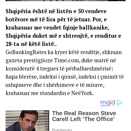
Shqipëria është në listën e 50 vendeve
botërore më të lira për të jetuar. Por, e
krahasuar me vendet fqinje ballkanike,
Shqipëria duket më e shtrenjtë, e renditur e
28-ta në këtë listë..
GoBankingRates ka kryer këtë renditje, shkruan
gazeta prestigjioze Time.com, duke marrë në
konsideratë 4 tregues të përballueshmërisë:
fuqia blerëse, indeksi i qirasë, indeksi i çmimit të
ushqimeve dhe i shërbimeve e të mirave,
krahasuar me standardin e NeëYork.