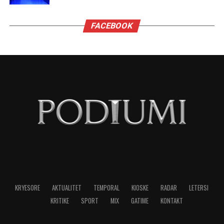
Shtetëror i Filmit e uroi aktorin duke shfaqur
dokumentarin “Përballë”, ku vetë Reshat Arbana
ndalet tek rolet më të spikatura të karrierës së
tij.
NË FOKUS:
RESHAT ARBANA
LAJMI I RRADHËS
Albin Kurti në Gijotinë!
MOS HUMBISNI
Hajrie Rondo, aktorja që i qëndisi rolet e saj!
MUND TË PËLQENI