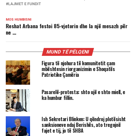
LAJMET E FUNDIT
MOS HUMBISNI
Reshat Arbana festoi 85-vjetorin dhe la një mesazh për
ne …
MUND TË PËLQENI
Figura të njohura të komunitetit çam
mbështesin riorganizimin e Shoqatës
Patriotike Çamëria
Pasarelë-protesta: shto ujë e shto miell, e
ka humbur fillin.
Ish Sekretari Blinken: U qëndroj plotësisht
sanksioneve ndaj Berishës, ato tregojnë
fajet e tij, jo të SHBA