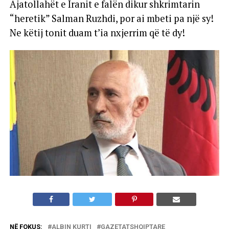
Ajatollahët e Iranit e falën dikur shkrimtarin
“heretik” Salman Ruzhdi, por ai mbeti pa një sy!
Ne këtij tonit duam t’ia nxjerrim që të dy!
NË FOKUS:
ALBIN KURTI
GAZETATSHQIPTARE