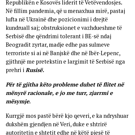
Republikën e Kosovës liderit të Vetëvendosjes.
Në fillim pandemia, që u menaxhua mirë, pastaj
lufta në Ukrainë dhe pozicionimi i drejtë
kundruall saj; obstruksionet e vazhdueshme të
Serbisë dhe qëndrimi tolerant i BE-së ndaj
Beogradit zyrtar, madje edhe pas sulmeve
terroriste si ai në Banjskë dhe në Ibër-Lepenc,
gjithnjë me pretekstin e largimit të Serbisë nga
prehri i
Rusisë.
Për të gjitha këto probleme duhet të flitet në
mënyrë racionale, e jo me turr, zjarrmi e
mësymje
.
Kurrgjë mos pastë bërë kjo qeveri, e ka ndryshuar
dukshëm gjendjen në Veri, duke e shtrirë
autoritetin e shtetit edhe në këtë pjesë të