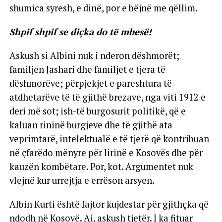
shumica syresh, e dinë, por e bëjnë me qëllim.
Shpif shpif se diçka do të mbesë!
Askush si Albini nuk i nderon dëshmorët;
familjen Jashari dhe familjet e tjera të
dëshmorëve; përpjekjet e pareshtura të
atdhetarëve të të gjithë brezave, nga viti 1912 e
deri më sot; ish-të burgosurit politikë, që e
kaluan rininë burgjeve dhe të gjithë ata
veprimtarë, intelektualë e të tjerë që kontribuan
në çfarëdo mënyre për lirinë e Kosovës dhe për
kauzën kombëtare. Por, kot. Argumentet nuk
vlejnë kur urrejtja e errëson arsyen.
Albin Kurti është fajtor kujdestar për gjithçka që
ndodh në Kosovë. Ai, askush tjetër. I ka fituar