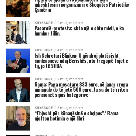
dhe la një mesazh për ne …
“Nderi i Kombit” Reshat Arbana, teksa festoi 85-
vjetorin e lindjes, mes emocionesh, kujtimesh
dhe lotësh, përcolli mesazhe të forta për
publikun në këtë stacion të jetës së tij.
“Jeta qenka tre ditë: e djeshmja, e sotmja dhe
e nesërmja. E nesërmja nuk dihet. Ta bëjmë
sot atë që kemi për të bërë, mos ta lemë për
nesër. Ta duam më shumë njëri-tjetrin. Ky
ishte stacioni im i 85-të. Po në iksha nga kjo