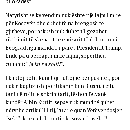
bllokadës”.
Natyrisht se ky vendim nuk është një lajm i mirë
për Kosovën dhe duhet të na brengosë të
gjithëve, por askush nuk duhet t’i gëzohet
rikthimit të skenarit të emisarit të dekoruar në
Beograd nga mandati i parë i Presidentit Tramp.
Ende pa u përhapur mirë lajmi, shpërtheu
cunami: “
Ja ku na solli!
”.
I kuptoj politikanët që luftojnë për pushtet, por
nuk e kuptoj ish-politikanin Ben Blushi, i cili,
tani në rolin e shkrimtarit, lëshon fetvanë
kundër Albin Kurtit, sepse nuk mund të quhet
ndryshe artikulli i tij, ku ai e quan Vetëvendosjen
“sekt”, kurse elektoratin kosovar “insekt”!