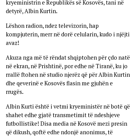
kryeministrin e Republikës së Kosovës, tani në
detyrë, Albin Kurtin.
Lëshon radion, ndez televizorin, hap
kompjuterin, merr në dorë celularin, kudo i njëjti
avaz!
Akuza nga më të rëndat shqiptohen për çdo natë
në ekran, në Prishtinë, por edhe në Tiranë, ku jo
rrallë ftohen në studio njerëz që për Albin Kurtin
dhe qeverinë e Kosovës flasin me gjuhën e
rrugës.
Albin Kurti është i vetmi kryeministër në botë që
shahet edhe gjatë transmetimit të ndeshjeve
futbollistike! Disa media në Kosovë mezi presin
që dikush, qoftë edhe ndonjë anonimus, të