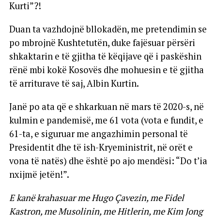
Kurti”?!
Duan ta vazhdojnë bllokadën, me pretendimin se
po mbrojnë Kushtetutën, duke fajësuar përsëri
shkaktarin e të gjitha të këqijave që i paskëshin
rënë mbi kokë Kosovës dhe mohuesin e të gjitha
të arriturave të saj, Albin Kurtin.
Janë po ata që e shkarkuan në mars të 2020-s, në
kulmin e pandemisë, me 61 vota (vota e fundit, e
61-ta, e siguruar me angazhimin personal të
Presidentit dhe të ish-Kryeministrit, në orët e
vona të natës) dhe është po ajo mendësi: “Do t’ia
nxijmë jetën!”.
E kanë krahasuar me Hugo Çavezin, me Fidel
Kastron, me Musolinin, me Hitlerin, me Kim Jong