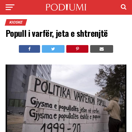
KIOSKE
Popull i varfër, jeta e shtrenjtë