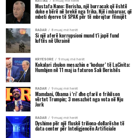
botë, zemra do më mbetet pas. Do iki me
pishmanllëkun e madh që nuk e pashë këtë
Shqipëri me një demokraci të vërtetë. T’i
lëmë hasmëritë, sepse jeta është e shkurtër,
”
u shpreh aktori i shquar dhe ikona e skenës
shqiptare.
Reshat Arbana është një prej figurave më të
dashura për publikun shqiptar, për kontributin e
tij të çmuar në kinematografi dhe teatër.
Ai ka sjellë në jetë mbi 40 personazhe në film
dhe qindra role në skenë, duke u bërë një simbol i
gjallë i shpirtit popullor, burrërisë, dhimbjes,
revoltës dhe dashurisë për vendin.
Në 85-vjetorit e lindjes së tij, Arkivi Qendror