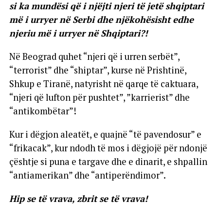
si ka mundësi që i njëjti njeri të jetë shqiptari
më i urryer në Serbi dhe njëkohësisht edhe
njeriu më i urryer në Shqiptari?!
Në Beograd quhet “njeri që i urren serbët”,
“terrorist” dhe “shiptar”, kurse në Prishtinë,
Shkup e Tiranë, natyrisht në qarqe të caktuara,
“njeri që lufton për pushtet”, ”karrierist” dhe
“antikombëtar”!
Kur i dëgjon aleatët, e quajnë “të pavendosur” e
“frikacak”, kur ndodh të mos i dëgjojë për ndonjë
çështje si puna e targave dhe e dinarit, e shpallin
“antiamerikan” dhe “antiperëndimor”.
Hip se të vrava, zbrit se të vrava!