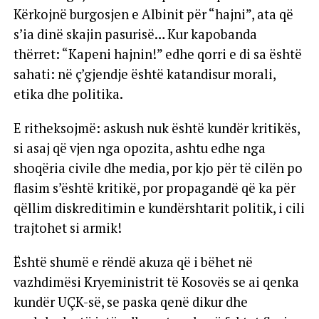
Kërkojnë burgosjen e Albinit për “hajni”, ata që
s’ia dinë skajin pasurisë… Kur kapobanda
thërret: “Kapeni hajnin!” edhe qorri e di sa është
sahati: në ç’gjendje është katandisur morali,
etika dhe politika.
E ritheksojmë: askush nuk është kundër kritikës,
si asaj që vjen nga opozita, ashtu edhe nga
shoqëria civile dhe media, por kjo për të cilën po
flasim s’është kritikë, por propagandë që ka për
qëllim diskreditimin e kundërshtarit politik, i cili
trajtohet si armik!
Është shumë e rëndë akuza që i bëhet në
vazhdimësi Kryeministrit të Kosovës se ai qenka
kundër UÇK-së, se paska qenë dikur dhe