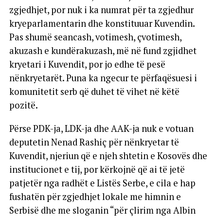
zgjedhjet, por nuk i ka numrat për ta zgjedhur
kryeparlamentarin dhe konstituuar Kuvendin.
Pas shumë seancash, votimesh, çvotimesh,
akuzash e kundërakuzash, më në fund zgjidhet
kryetari i Kuvendit, por jo edhe të pesë
nënkryetarët. Puna ka ngecur te përfaqësuesi i
komunitetit serb që duhet të vihet në këtë
pozitë.
Përse PDK-ja, LDK-ja dhe AAK-ja nuk e votuan
deputetin Nenad Rashiç për nënkryetar të
Kuvendit, njeriun që e njeh shtetin e Kosovës dhe
institucionet e tij, por kërkojnë që ai të jetë
patjetër nga radhët e Listës Serbe, e cila e hap
fushatën për zgjedhjet lokale me himnin e
Serbisë dhe me sloganin “për çlirim nga Albin