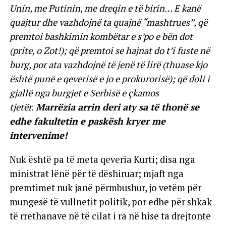
Unin, me Putinin, me dreqin e të birin… E kanë
quajtur dhe vazhdojnë ta quajnë “mashtrues”, që
premtoi bashkimin kombëtar e s’po e bën dot
(prite, o Zot!); që premtoi se hajnat do t’i fuste në
burg, por ata vazhdojnë të jenë të lirë (thuase kjo
është punë e qeverisë e jo e prokurorisë); që doli i
gjallë nga burgjet e Serbisë e çkamos
tjetër.
Marrëzia arrin deri aty sa të thonë se
edhe fakultetin e paskësh kryer me
intervenime!
Nuk është pa të meta qeveria Kurti; disa nga
ministrat lënë për të dëshiruar; mjaft nga
premtimet nuk janë përmbushur, jo vetëm për
mungesë të vullnetit politik, por edhe për shkak
të rrethanave në të cilat i ra në hise ta drejtonte