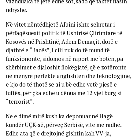
vazhduaka të jetë edhe sot, sado që faktet flasin
ndryshe.
Në vitet nëntëdhjetë Albini ishte sekretar i
përfaqësuesit politik të Ushtrisë Çlirimtare të
Kosovës në Prishtinë, Adem Demaçit, dorë e
djathtë e “Bacës”, i cili nuk do të mund të
funksiononte, sidomos në raport me botën, pa
shërbimet e djaloshit flokëgjatë, që e zotëronte
në mënyrë perfekte anglishten dhe teknologjinë,
e kjo do të thotë se ai u bë edhe vetë pjesë e
luftës, për çka edhe u dënua me 12 vjet burg si
“terrorist”.
Ne e dimë mirë kush ka deponuar në Hagë
kundër UÇK-së, përveç Serbisë, vite me radhë.
Edhe ata që e drejtojnë gishtin kah VV-ja,