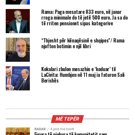
Rama: Paga mesatare 833 euro, në janar
rroga minimale do të jetë 500 euro. Ja sa do
të rriten pensionet sipas kategorive
“Thjesht për kënaqësinë e shqipes”/ Rama
njofton botimin e një libri
Kokalari zbulon mesazhin e ‘koduar’ të
LaCivita: Humbjen në 11 maj ia faturon Sali
Berishës
KIOSKE
Reshat Arbana festoi 85-vjetorin