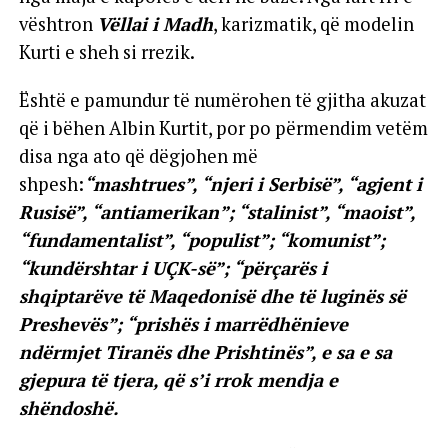
vështron
Vëllai i Madh
, karizmatik, që modelin
Kurti e sheh si rrezik.
Është e pamundur të numërohen të gjitha akuzat
që i bëhen Albin Kurtit, por po përmendim vetëm
disa nga ato që dëgjohen më
shpesh:
“mashtrues”, “njeri i Serbisë”, “agjent i
Rusisë”, “antiamerikan”; “stalinist”, “maoist”,
“fundamentalist”, “populist”; “komunist”;
“kundërshtar i UÇK-së”; “përçarës i
shqiptarëve të Maqedonisë dhe të luginës së
Preshevës”; “prishës i marrëdhënieve
ndërmjet Tiranës dhe Prishtinës”, e sa e sa
gjepura të tjera, që s’i rrok mendja e
shëndoshë.