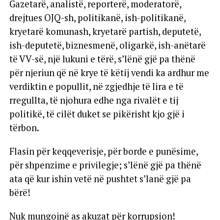
Gazetarë, analistë, reporterë, moderatorë,
drejtues OJQ-sh, politikanë, ish-politikanë,
kryetarë komunash, kryetarë partish, deputetë,
ish-deputetë, biznesmenë, oligarkë, ish-anëtarë
të VV-së, një lukuni e tërë, s’lënë gjë pa thënë
për njeriun që në krye të këtij vendi ka ardhur me
verdiktin e popullit, në zgjedhje të lira e të
rregullta, të njohura edhe nga rivalët e tij
politikë, të cilët duket se pikërisht kjo gjë i
tërbon.
Flasin për keqqeverisje, për borde e punësime,
për shpenzime e privilegje; s’lënë gjë pa thënë
ata që kur ishin vetë në pushtet s’lanë gjë pa
bërë!
Nuk mungojnë as akuzat për korrupsion!