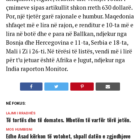
çmimeve sipas artikullit shkon rreth 630 dollarë.
Por, një tjetër garë rajonale e humbur. Maqedonia
shfaqet më e lira në rajon, e renditur e 10-ta më e
lira në botë dhe e para në Ballkan, ndjekur nga
Bosnja dhe Hercegovina e 11-ta, Serbia e 18-ta,
Mali i Zi i 26-ti. Në tërësi të listës, vendi më i lirë
për t’u jetuar është Afrika e Jugut, ndjekur nga
India raporton Monitor.
NË FOKUS:
LAJMI I RRADHËS
Të tortës dhe të domates. Mbetëm të varfër tërë jetën.
MOS HUMBISNI
Edhe Asad kërkon të votohet, shpall datën e zgjedhjeve