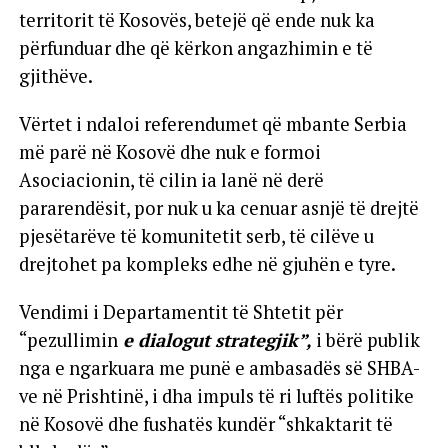
territorit të Kosovës, betejë që ende nuk ka
përfunduar dhe që kërkon angazhimin e të
gjithëve.
Vërtet i ndaloi referendumet që mbante Serbia
më parë në Kosovë dhe nuk e formoi
Asociacionin, të cilin ia lanë në derë
pararendësit, por nuk u ka cenuar asnjë të drejtë
pjesëtarëve të komunitetit serb, të cilëve u
drejtohet pa kompleks edhe në gjuhën e tyre.
Vendimi i Departamentit të Shtetit për
“pezullimin
e dialogut strategjik”,
i bërë publik
nga e ngarkuara me punë e ambasadës së SHBA-
ve në Prishtinë, i dha impuls të ri luftës politike
në Kosovë dhe fushatës kundër “shkaktarit të