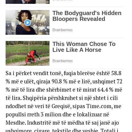
Sa i përket vendit tonë, fuqia blerëse është 58.8
% më e ulët, qiraja 90.8 % më e lirë, ushqimet 72
% më të lira dhe shërbimet e të mirat 64.4 % më
të lira. Shqipëria përshkruhet si një shtet i cili
ndodhet në veri të Greqisë, sipas Time.com, me
popullsi rreth 3 milion dhe e lokalizuar në
Mesdhe. Industritë më të mëdha të saj janë ajo
ushqimore, cigare, tekstile dhe veshje. Totali i