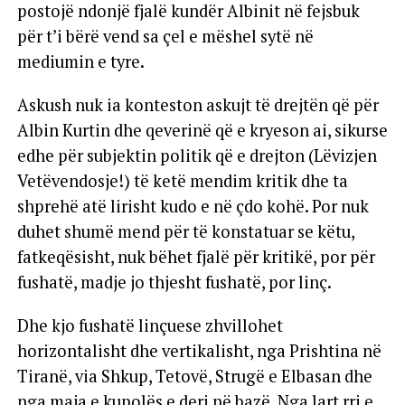
postojë ndonjë fjalë kundër Albinit në fejsbuk
për t’i bërë vend sa çel e mëshel sytë në
mediumin e tyre.
Askush nuk ia konteston askujt të drejtën që për
Albin Kurtin dhe qeverinë që e kryeson ai, sikurse
edhe për subjektin politik që e drejton (Lëvizjen
Vetëvendosje!) të ketë mendim kritik dhe ta
shprehë atë lirisht kudo e në çdo kohë. Por nuk
duhet shumë mend për të konstatuar se këtu,
fatkeqësisht, nuk bëhet fjalë për kritikë, por për
fushatë, madje jo thjesht fushatë, por linç.
Dhe kjo fushatë linçuese zhvillohet
horizontalisht dhe vertikalisht, nga Prishtina në
Tiranë, via Shkup, Tetovë, Strugë e Elbasan dhe
nga maja e kupolës e deri në bazë. Nga lart rri e