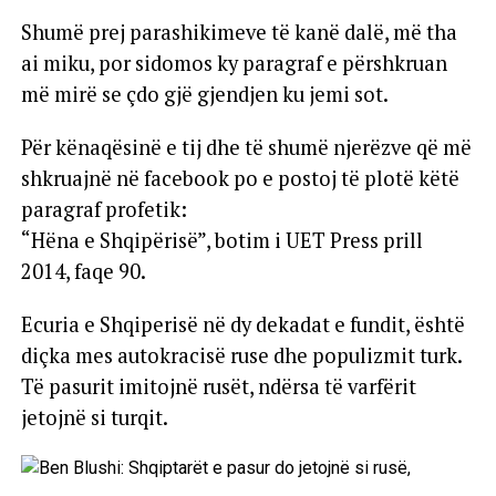
Shumë prej parashikimeve të kanë dalë, më tha
ai miku, por sidomos ky paragraf e përshkruan
më mirë se çdo gjë gjendjen ku jemi sot.
Për kënaqësinë e tij dhe të shumë njerëzve që më
shkruajnë në facebook po e postoj të plotë këtë
paragraf profetik:
“Hëna e Shqipërisë”, botim i UET Press prill
2014, faqe 90.
Ecuria e Shqiperisë në dy dekadat e fundit, është
diçka mes autokracisë ruse dhe populizmit turk.
Të pasurit imitojnë rusët, ndërsa të varfërit
jetojnë si turqit.