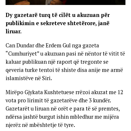
Dy gazetarë turq të cilët u akuzuan për
publikimin e sekreteve shtetërore, janë
liruar.
Can Dundar dhe Erdem Gul nga gazeta
“Cumhuriyet” u akuzuan pasi në nëntor të vitit të
kaluar publikuan një raport që tregonte se
qeveria turke tentoi të shiste disa anije me armë
islamistëve në Siri.
Mirëpo Gjykata Kushtetuese rrëzoi akuzat me 12
vota pro lirimit të gazetarëve dhe 3 kundër.
Gazetarët u liruan në orët e para të së premtes,
ndërsa jashtë burgut ishin mbledhur me mijëra
njerëz në mbështetje të tyre.