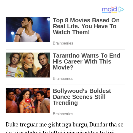
Duke treguar me gisht nga burgu, Dundar tha se
do të vazhdojë të luftojë për një shtyp të lirë