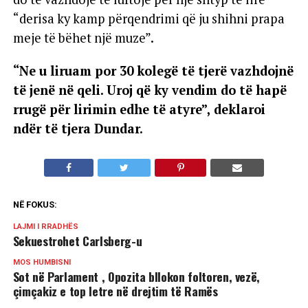
“derisa ky kamp përqendrimi që ju shihni prapa
meje të bëhet një muze”.
“Ne u liruam por 30 kolegë të tjerë vazhdojnë
të jenë në qeli. Uroj që ky vendim do të hapë
rrugë për lirimin edhe të atyre”, deklaroi
ndër të tjera Dundar.
NË FOKUS:
LAJMI I RRADHËS
Sekuestrohet Carlsberg-u
MOS HUMBISNI
Sot në Parlament , Opozita bllokon foltoren, vezë,
çimçakiz e top letre në drejtim të Ramës