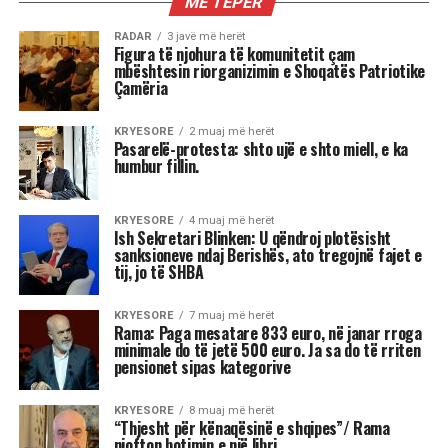
AKTUALITET
Mustafa Nano: Pushteti i Ramës
është i frikshëm, unë do isha
çmendur po të kisha pushtetin e tij
Mustafa Nano duke komentuar qeverinë e re, tha
që kryeministri Edi Rama është sot një lider
absolut në Shqipëri, sidomos brenda
mazhorancës socialiste.
Sipas Nanos, ministrja që do të operojë me
inteligjencë artificiale, Diella, është një gjetje