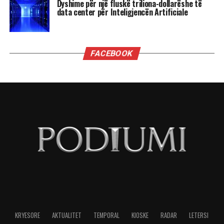
ka ndonjë rëndësi të madhe.
Ministrat kanë rëndësi kur ata kanë
autonomi për të vepruar, e për të treguar se
sa vlejnë, dhe ky nuk është rasti i ministrave
të Ramës.
Kush pranon të bëhet pjesë e kabinetit “Rama” e
ka futur me siguri në llogari që do jenë vartës të
Ramës, dhe aq.
Edi Rama është lider absolut, që delegon pushtet
ose te të besuarit e vet, ose te Diella. Të tjerët do
të jenë numërorë topi.
Po ju jap një provë për këtë. Kur kryeministri po
njoftonte emrat e kabinetit asnjëri prej atyre