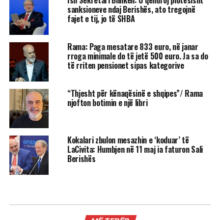
sanksioneve ndaj Berishës, ato tregojnë
fajet e tij, jo të SHBA
Rama: Paga mesatare 833 euro, në janar
rroga minimale do të jetë 500 euro. Ja sa do
të rriten pensionet sipas kategorive
“Thjesht për kënaqësinë e shqipes”/ Rama
njofton botimin e një libri
Kokalari zbulon mesazhin e ‘koduar’ të
LaCivita: Humbjen në 11 maj ia faturon Sali
Berishës