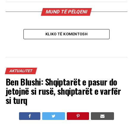
MUND TË PËLQENI
KLIKO TË KOMENTOSH
AKTUALITET
Ben Blushi: Shqiptarët e pasur do
jetojnë si rusë, shqiptarët e varfër
si turq