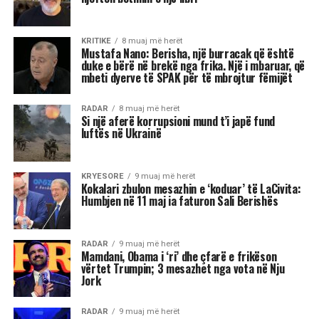
interesante, që i shkon epokës “High
Tecnology”, në të cilën jetojmë, “por unë nuk
kam kompetencën për ta vlerësuar si gjetje”.
“Duhet të presim për të parë sa funksionale do të
rezultojë”.
“Ministrja më e veçantë është Diella. Zgjedhjet e
tjera s’më befasuan, janë zgjedhje brenda stilit të
Ramës.
Ka zgjedhur sërish kryesisht gra, sepse sipas tij
me gratë punohet më mirë, gjë që unë s’e di sa e
vërtetë është.
Në terma të CV-së dhe përgatitjes akademike,
apo karrierave që kanë, s’më duken keq, sidomos
disa që janë edhe fytyra të reja. Por nuk është se