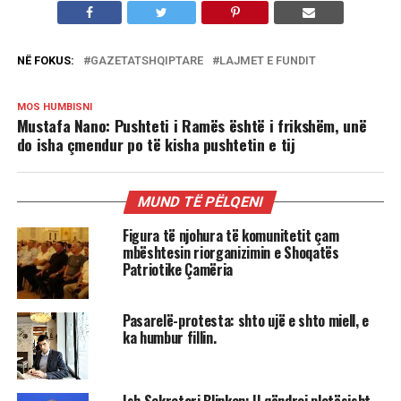
NË FOKUS:
GAZETATSHQIPTARE
LAJMET E FUNDIT
MOS HUMBISNI
Mustafa Nano: Pushteti i Ramës është i frikshëm, unë
do isha çmendur po të kisha pushtetin e tij
MUND TË PËLQENI
Figura të njohura të komunitetit çam
mbështesin riorganizimin e Shoqatës
Patriotike Çamëria
Pasarelë-protesta: shto ujë e shto miell, e
ka humbur fillin.
Ish Sekretari Blinken: U qëndroj plotësisht