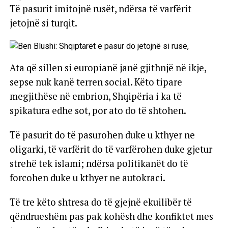
Të pasurit imitojnë rusët, ndërsa të varfërit
jetojnë si turqit.
Ata që sillen si europianë janë gjithnjë në ikje,
sepse nuk kanë terren social. Këto tipare
megjithëse në embrion, Shqipëria i ka të
spikatura edhe sot, por ato do të shtohen.
Të pasurit do të pasurohen duke u kthyer ne
oligarki, të varfërit do të varfërohen duke gjetur
strehë tek islami; ndërsa politikanët do të
forcohen duke u kthyer ne autokraci.
Të tre këto shtresa do të gjejnë ekuilibër të
qëndrueshëm pas pak kohësh dhe konfiktet mes