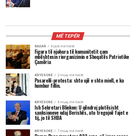
MË TEPËR
RADAR
4 javë më herët
Figura të njohura të komunitetit çam
mbështesin riorganizimin e Shoqatës Patriotike
Çamëria
KRYESORE
2 muaj më herët
Pasarelë-protesta: shto ujë e shto miell, e ka
humbur fillin.
KRYESORE
4 muaj më herët
Ish Sekretari Blinken: U qëndroj plotësisht
sanksioneve ndaj Berishës, ato tregojnë fajet e
tij, jo të SHBA
KRYESORE
7 muaj më herët