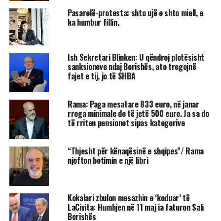
Pasarelë-protesta: shto ujë e shto miell, e
ka humbur fillin.
Ish Sekretari Blinken: U qëndroj plotësisht
sanksioneve ndaj Berishës, ato tregojnë
fajet e tij, jo të SHBA
Rama: Paga mesatare 833 euro, në janar
rroga minimale do të jetë 500 euro. Ja sa do
të rriten pensionet sipas kategorive
“Thjesht për kënaqësinë e shqipes”/ Rama
njofton botimin e një libri
Kokalari zbulon mesazhin e ‘koduar’ të
LaCivita: Humbjen në 11 maj ia faturon Sali
Berishës