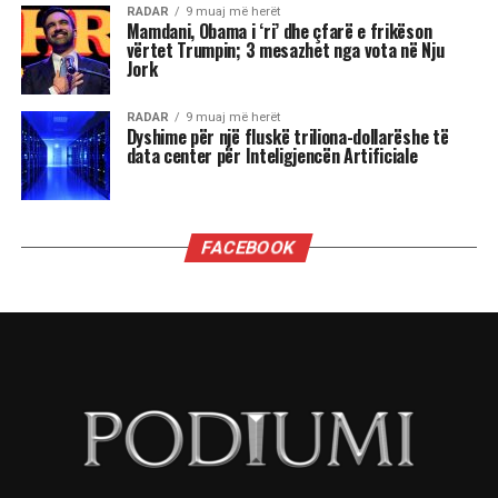
RADAR
9 muaj më herët
Mamdani, Obama i ‘ri’ dhe çfarë e frikëson
vërtet Trumpin; 3 mesazhet nga vota në Nju
Jork
RADAR
9 muaj më herët
Dyshime për një fluskë triliona-dollarëshe të
data center për Inteligjencën Artificiale
FACEBOOK