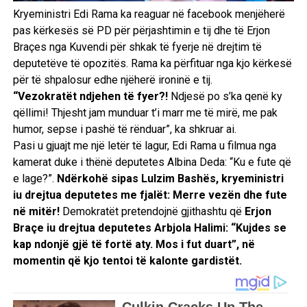
Kryeministri Edi Rama ka reaguar në facebook menjëherë
pas kërkesës së PD për përjashtimin e tij dhe të Erjon
Braçes nga Kuvendi për shkak të fyerje në drejtim të
deputetëve të opozitës. Rama ka përfituar nga kjo kërkesë
për të shpalosur edhe njëherë ironinë e tij.
“Vezokratët ndjehen të fyer?!
Ndjesë po s’ka qenë ky
qëllimi! Thjesht jam munduar t’i marr me të mirë, me pak
humor, sepse i pashë të rënduar”, ka shkruar ai.
Pasi u gjuajt me një letër të lagur, Edi Rama u filmua nga
kamerat duke i thënë deputetes Albina Deda: “Ku e fute që
e lage?”.
Ndërkohë sipas Lulzim Bashës, kryeministri
iu drejtua deputetes me fjalët: Merre vezën dhe fute
në mitër!
Demokratët pretendojnë gjithashtu që
Erjon
Braçe iu drejtua deputetes Arbjola Halimi: “Kujdes se
kap ndonjë gjë të fortë aty. Mos i fut duart”, në
momentin që kjo tentoi të kalonte gardistët.