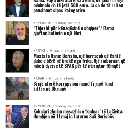
Rama: Paga mesatare 833 euro, në janar rroga
minimale do të jetë 500 euro. Ja sa do të rriten
pensionet sipas kategorive
KRYESORE
9 muaj më herët
“Thjesht për kënaqësinë e shqipes”/ Rama
njofton botimin e një libri
KRITIKE
9 muaj më herët
Mustafa Nano: Berisha, një burracak që është
duke e bërë në brekë nga frika. Një i mbaruar, që
mbeti dyerve të SPAK për të mbrojtur fëmijët
RADAR
9 muaj më herët
Si një aferë korrupsioni mund t’i japë fund
luftës në Ukrainë
KRYESORE
9 muaj më herët
Kokalari zbulon mesazhin e ‘koduar’ të LaCivita:
Humbjen në 11 maj ia faturon Sali Berishës