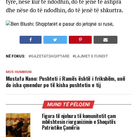
tyre, nëse kur të ndodhin, do të jenë të ashpra
dhe nëse do të ndodhin, do të jenë të shkurtra.
NË FOKUS:
GAZETATSHQIPTARE
LAJMET E FUNDIT
MOS HUMBISNI
Mustafa Nano: Pushteti i Ramës është i frikshëm, unë
do isha çmendur po të kisha pushtetin e tij
MUND TË PËLQENI
Figura të njohura të komunitetit çam
mbështesin riorganizimin e Shoqatës
Patriotike Çamëria