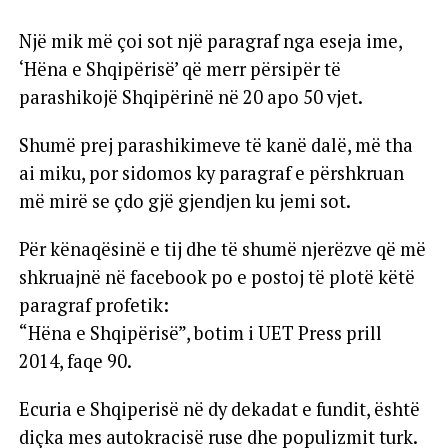
Një mik më çoi sot një paragraf nga eseja ime,
‘Hëna e Shqipërisë’ që merr përsipër të
parashikojë Shqipërinë në 20 apo 50 vjet.
Shumë prej parashikimeve të kanë dalë, më tha
ai miku, por sidomos ky paragraf e përshkruan
më mirë se çdo gjë gjendjen ku jemi sot.
Për kënaqësinë e tij dhe të shumë njerëzve që më
shkruajnë në facebook po e postoj të plotë këtë
paragraf profetik:
“Hëna e Shqipërisë”, botim i UET Press prill
2014, faqe 90.
Ecuria e Shqiperisë në dy dekadat e fundit, është
diçka mes autokracisë ruse dhe populizmit turk.