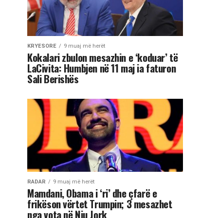
KRYESORE
9 muaj më herët
Kokalari zbulon mesazhin e ‘koduar’ të
LaCivita: Humbjen në 11 maj ia faturon
Sali Berishës
RADAR
9 muaj më herët
Mamdani, Obama i ‘ri’ dhe çfarë e
frikëson vërtet Trumpin; 3 mesazhet
nga vota në Nju Jork