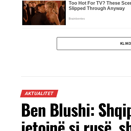
KLIK
AKTUALITET
Ben Blushi: Shqi
jetojnë si rusë, s