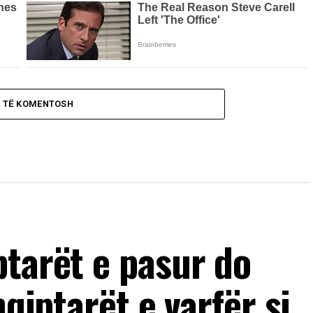
O TË KOMENTOSH
ptarët e pasur do
hqiptarët e varfër si