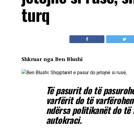
turq
Shkruar nga Ben Blushi
Të pasurit do të pasurohe
varfërit do të varfërohen
ndërsa politikanët do të
autokraci.