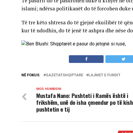
Të pasurit do të pasurohen duke u kthyer ne olig
islami; ndërsa politikanët do të forcohen duke 
Të tre këto shtresa do të gjejnë ekuilibër të q
kur të ndodhin, do të jenë të ashpra dhe nëse do
NË FOKUS:
GAZETATSHQIPTARE
LAJMET E FUNDIT
MOS HUMBISNI
Mustafa Nano: Pushteti i Ramës është i
frikshëm, unë do isha çmendur po të kis
pushtetin e tij