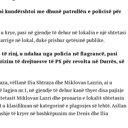
, ai kundërshtoi me dhunë patrullën e policisë për
 u krye, pasi në gjendje të dehur në lokalin e një shtetasi
karrige në lokal, duke prishur qetësinë publike.
të rinj, u ndalua nga policia në flagrancë, pasi
rizim të drejtuesve të PS për revolta në Durrës, së
aza, vëllanë Ilia Shtraza dhe Miklovan Lazrin, ai u
 lagjen nr.1, në gjendje të dehur kanë thyer disa pajisje
htetasit Miklovan Lazri dhe pronarin e lokalit shtetasin
t u klasifikuan në kategorinë e plagosjes së lehtë. Asllan
ashje të kryer në bashkëpunim me Denis dhe Ilia