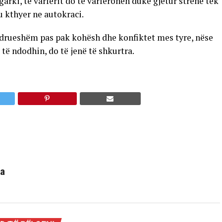
arki, të varfërit do të varfërohen duke gjetur strehë tek
u kthyer ne autokraci.
ëndrueshëm pas pak kohësh dhe konfiktet mes tyre, nëse
 të ndodhin, do të jenë të shkurtra.
ha