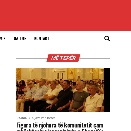
MIX
GATIME
KONTAKT
MË TEPËR
RADAR
4 javë më herët
Figura të njohura të komunitetit çam