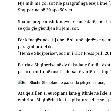
Një mik më çoi sot një paragraf nga eseja ime, 
Shqipërinë në 20 apo 50 vjet.
Shumë prej parashikimeve të kanë dalë, më tha
se çdo gjë gjendjen ku jemi sot.
Për kënaqësinë e tij dhe të shumë njerëzve që m
paragraf profetik:
“Hëna e Shqipërisë”, botim i UET Press prill 201
Ecuria e Shqiperisë në dy dekadat e fundit, ësh
pasurit imitojnë rusët, ndërsa të varfërit jetojnë
Ata që sillen si europianë janë gjithnjë në ikje,
embrion, Shqipëria i ka të spikatura edhe sot, p