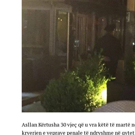
Asllan Kërtusha 30 vjeç që u vra këtë të martë 
kryerjen e veprave penale të ndryshme në qytet