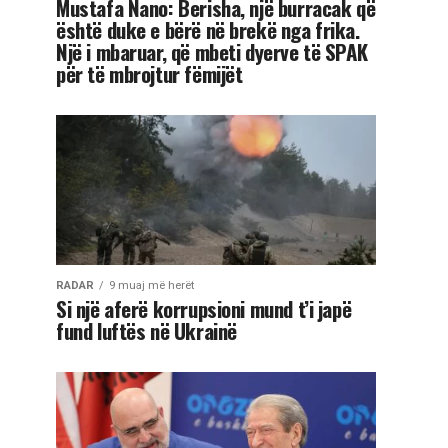
Mustafa Nano: Berisha, një burracak që
është duke e bërë në brekë nga frika.
Një i mbaruar, që mbeti dyerve të SPAK
për të mbrojtur fëmijët
RADAR
9 muaj më herët
Si një aferë korrupsioni mund t’i japë
fund luftës në Ukrainë