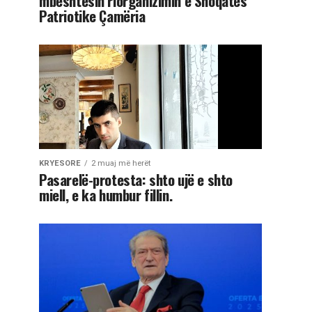
mbështesin riorganizimin e Shoqatës
Patriotike Çamëria
KRYESORE
2 muaj më herët
Pasarelë-protesta: shto ujë e shto
miell, e ka humbur fillin.