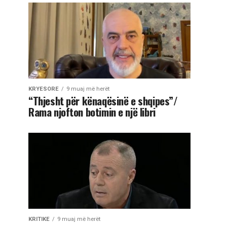
KRYESORE
9 muaj më herët
“Thjesht për kënaqësinë e shqipes”/
Rama njofton botimin e një libri
KRITIKE
9 muaj më herët