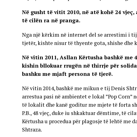
Në gusht të vitit 2010, në atë kohë 24 vjeç
të cilën ra në pranga.
Nga një kërkim në internet del se arrestimi i tij
tjetër, kishte nisur të thyente gota, shishe dhe 
Në vitin 2011, Asllan Kërtusha bashkë me 4 
kishin bllokuar rrugën në thirrje për solida
bashku me mjaft persona të tjerë.
Në vitin 2014, bashkë me mikun e tij Denis Shtr
arrestua pasi në ambientet e lokal ”Pop Corn” në
të lokalit dhe kanë goditur me mjete të forta s
P.B., 48 vjeç, duke iu shkaktuar dëmtime, të cila
Kërtusha u procedua për plagosje të lehtë me d
Shtraza.