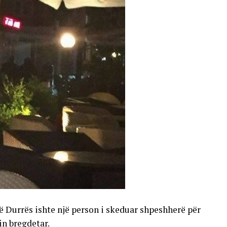
në Durrës ishte një person i skeduar shpeshherë për
in bregdetar.