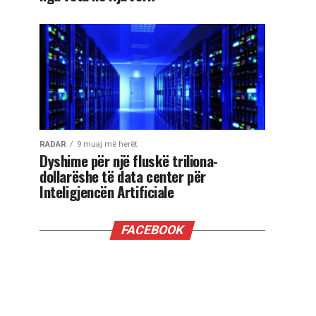
RADAR
9 muaj më herët
Dyshime për një fluskë triliona-
dollarëshe të data center për
Inteligjencën Artificiale
FACEBOOK