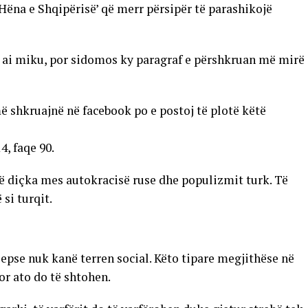
‘Hëna e Shqipërisë’ që merr përsipër të parashikojë
 ai miku, por sidomos ky paragraf e përshkruan më mirë
ë shkruajnë në facebook po e postoj të plotë këtë
4, faqe 90.
të diçka mes autokracisë ruse dhe populizmit turk. Të
 si turqit.
 sepse nuk kanë terren social. Këto tipare megjithëse në
or ato do të shtohen.