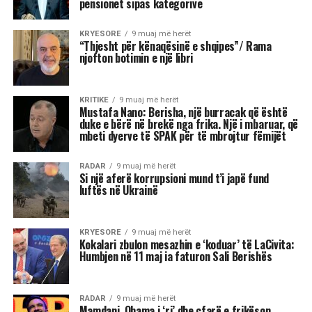
Sipas Nanos, ministrja që do të operojë me
inteligjencë artificiale, Diella, është një gjetje
interesante, që i shkon epokës “High
Tecnology”, në të cilën jetojmë, “por unë nuk
kam kompetencën për ta vlerësuar si gjetje”.
“Duhet të presim për të parë sa funksionale do të
rezultojë”.
“Ministrja më e veçantë është Diella. Zgjedhjet e
tjera s’më befasuan, janë zgjedhje brenda stilit të
Ramës.
Ka zgjedhur sërish kryesisht gra, sepse sipas tij
me gratë punohet më mirë, gjë që unë s’e di sa e
vërtetë është.