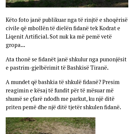
Këto foto janë publikuar nga të rinjtë e shoqërisë
civile që mbollën të dielën fidanë tek Kodrat e
Liqenit Artificial. Sot nuk ka më pemë vetë
gropa…
Ata thonë se fidanët janë shkulur nga punonjësit
e pastrim-gjelbërimit të Bashkisë Tiranë.
A mundet që bashkia të shkulë fidanë? Presim
reagimin e kësaj të fundit për të mësuar më
shumë se çfarë ndodh me parkut, ku një ditë
priten pemë dhe një ditë tjetër shkulen fidanë.