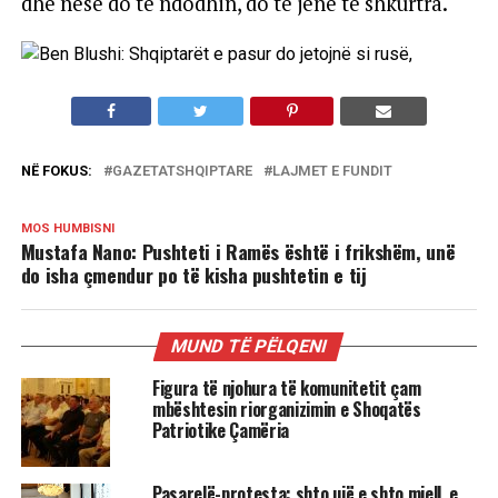
dhe nëse do të ndodhin, do të jenë të shkurtra.
NË FOKUS:
GAZETATSHQIPTARE
LAJMET E FUNDIT
MOS HUMBISNI
Mustafa Nano: Pushteti i Ramës është i frikshëm, unë
do isha çmendur po të kisha pushtetin e tij
MUND TË PËLQENI
Figura të njohura të komunitetit çam
mbështesin riorganizimin e Shoqatës
Patriotike Çamëria
Pasarelë-protesta: shto ujë e shto miell, e