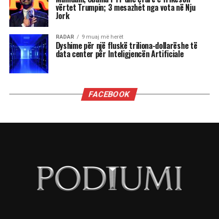
Në terma të CV-së dhe përgatitjes akademike,
apo karrierave që kanë, s’më duken keq, sidomos
disa që janë edhe fytyra të reja. Por nuk është se
ka ndonjë rëndësi të madhe.
Ministrat kanë rëndësi kur ata kanë
autonomi për të vepruar, e për të treguar se
sa vlejnë, dhe ky nuk është rasti i ministrave
të Ramës.
Kush pranon të bëhet pjesë e kabinetit “Rama” e
ka futur me siguri në llogari që do jenë vartës të
Ramës, dhe aq.
Edi Rama është lider absolut, që delegon pushtet
ose te të besuarit e vet, ose te Diella. Të tjerët do
të jenë numërorë topi.