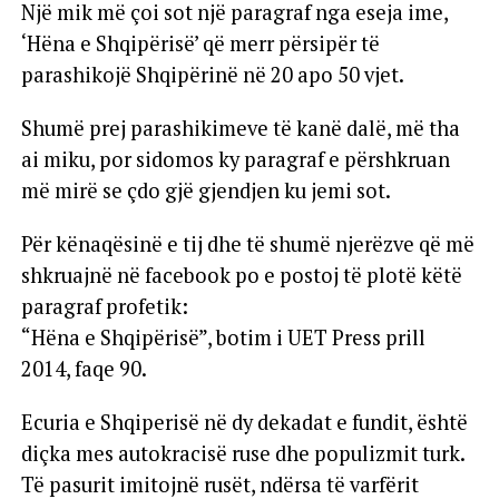
Një mik më çoi sot një paragraf nga eseja ime,
‘Hëna e Shqipërisë’ që merr përsipër të
parashikojë Shqipërinë në 20 apo 50 vjet.
Shumë prej parashikimeve të kanë dalë, më tha
ai miku, por sidomos ky paragraf e përshkruan
më mirë se çdo gjë gjendjen ku jemi sot.
Për kënaqësinë e tij dhe të shumë njerëzve që më
shkruajnë në facebook po e postoj të plotë këtë
paragraf profetik:
“Hëna e Shqipërisë”, botim i UET Press prill
2014, faqe 90.
Ecuria e Shqiperisë në dy dekadat e fundit, është
diçka mes autokracisë ruse dhe populizmit turk.
Të pasurit imitojnë rusët, ndërsa të varfërit