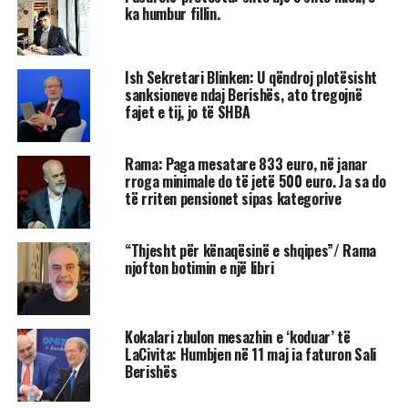
ka humbur fillin.
Ish Sekretari Blinken: U qëndroj plotësisht
sanksioneve ndaj Berishës, ato tregojnë
fajet e tij, jo të SHBA
Rama: Paga mesatare 833 euro, në janar
rroga minimale do të jetë 500 euro. Ja sa do
të rriten pensionet sipas kategorive
“Thjesht për kënaqësinë e shqipes”/ Rama
njofton botimin e një libri
Kokalari zbulon mesazhin e ‘koduar’ të
LaCivita: Humbjen në 11 maj ia faturon Sali
Berishës