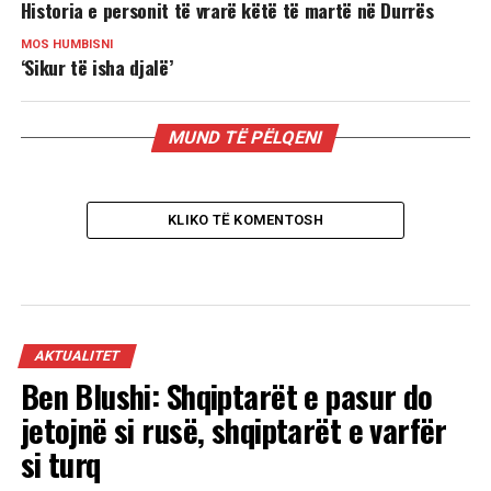
Historia e personit të vrarë këtë të martë në Durrës
MOS HUMBISNI
‘Sikur të isha djalë’
MUND TË PËLQENI
KLIKO TË KOMENTOSH
AKTUALITET
Ben Blushi: Shqiptarët e pasur do
jetojnë si rusë, shqiptarët e varfër
si turq