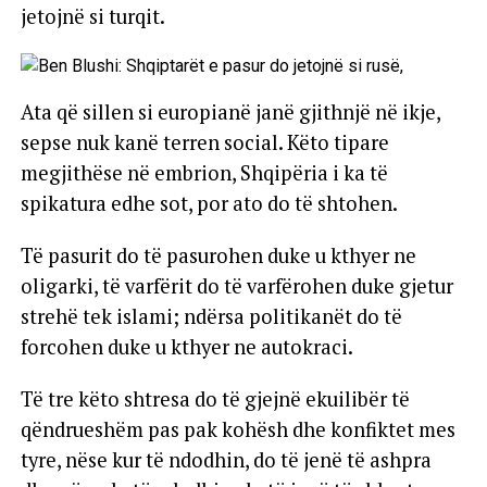
jetojnë si turqit.
Ata që sillen si europianë janë gjithnjë në ikje,
sepse nuk kanë terren social. Këto tipare
megjithëse në embrion, Shqipëria i ka të
spikatura edhe sot, por ato do të shtohen.
Të pasurit do të pasurohen duke u kthyer ne
oligarki, të varfërit do të varfërohen duke gjetur
strehë tek islami; ndërsa politikanët do të
forcohen duke u kthyer ne autokraci.
Të tre këto shtresa do të gjejnë ekuilibër të
qëndrueshëm pas pak kohësh dhe konfiktet mes
tyre, nëse kur të ndodhin, do të jenë të ashpra