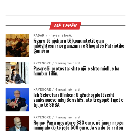
AKTUALITET
Mustafa Nano: Pushteti i Ramës
është i frikshëm, unë do isha
çmendur po të kisha pushtetin e tij
Mustafa Nano duke komentuar qeverinë e re, tha
që kryeministri Edi Rama është sot një lider
absolut në Shqipëri, sidomos brenda
mazhorancës socialiste.