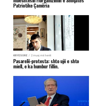
mbështesin riorganizimin e Shoqatës
Patriotike Çamëria
KRYESORE
2 muaj më herët
Pasarelë-protesta: shto ujë e shto
miell, e ka humbur fillin.