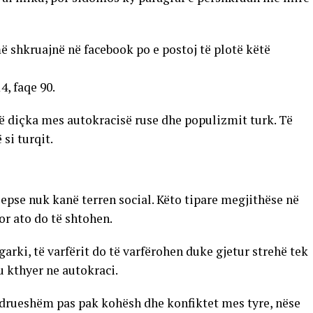
ë shkruajnë në facebook po e postoj të plotë këtë
4, faqe 90.
të diçka mes autokracisë ruse dhe populizmit turk. Të
 si turqit.
 sepse nuk kanë terren social. Këto tipare megjithëse në
or ato do të shtohen.
arki, të varfërit do të varfërohen duke gjetur strehë tek
u kthyer ne autokraci.
ëndrueshëm pas pak kohësh dhe konfiktet mes tyre, nëse