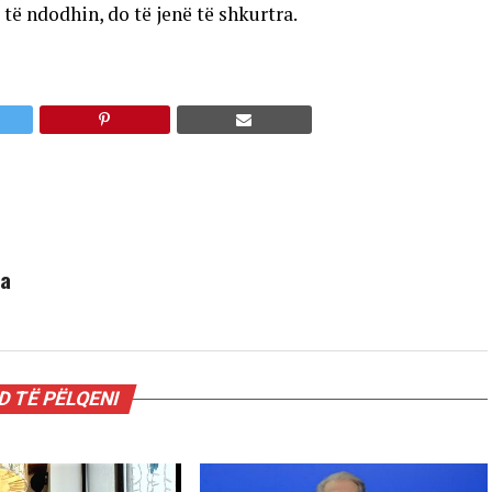
 të ndodhin, do të jenë të shkurtra.
ha
 TË PËLQENI