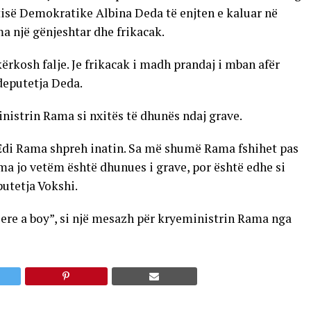
tisë Demokratike Albina Deda të enjten e kaluar në
ma një gënjeshtar dhe frikacak.
kërkosh falje. Je frikacak i madh prandaj i mban afër
 deputetja Deda.
nistrin Rama si nxitës të dhunës ndaj grave.
 Edi Rama shpreh inatin. Sa më shumë Rama fshihet pas
ma jo vetëm është dhunues i grave, por është edhe si
putetja Vokshi.
ëere a boy”, si një mesazh për kryeministrin Rama nga