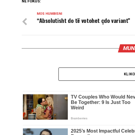
NË FOKUS:
MOS HUMBISNI
“Absolutisht do të votohet çdo variant”
MUND
KLIK