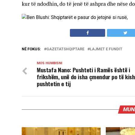
kur të ndodhin, do të jenë të ashpra dhe nëse do
NË FOKUS:
GAZETATSHQIPTARE
LAJMET E FUNDIT
MOS HUMBISNI
Mustafa Nano: Pushteti i Ramës është i
frikshëm, unë do isha çmendur po të kis
pushtetin e tij
MUND