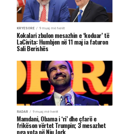
KRYESORE
9 muaj më herët
Kokalari zbulon mesazhin e ‘koduar’ të
LaCivita: Humbjen në 11 maj ia faturon
Sali Berishës
RADAR
9 muaj më herët
Mamdani, Obama i ‘ri’ dhe çfarë e
frikëson vërtet Trumpin; 3 mesazhet
nga vota në Nju Jork