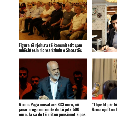
Figura të njohura të komunitetit çam
mbështesin riorganizimin e Shoqatës
Patriotike Çamëria
Pasarelë-prote
miell, e ka humb
Rama: Paga mesatare 833 euro, në
“Thjesht për k
janar rroga minimale do të jetë 500
Rama njofton bo
euro. Ja sa do të rriten pensionet sipas