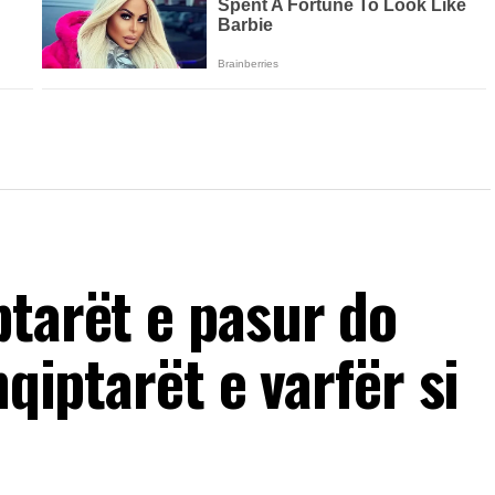
ptarët e pasur do
hqiptarët e varfër si