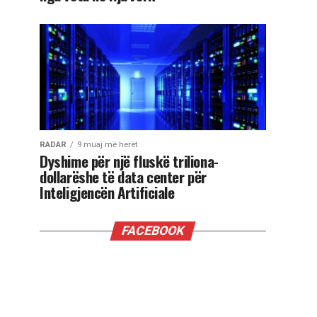
RADAR
9 muaj më herët
Dyshime për një fluskë triliona-
dollarëshe të data center për
Inteligjencën Artificiale
FACEBOOK