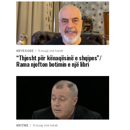
KRYESORE
9 muaj më herët
“Thjesht për kënaqësinë e shqipes”/
Rama njofton botimin e një libri
KRITIKE
9 muaj më herët