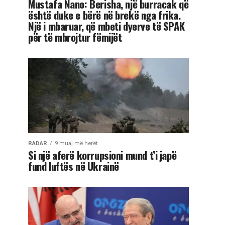
Mustafa Nano: Berisha, një burracak që
është duke e bërë në brekë nga frika.
Një i mbaruar, që mbeti dyerve të SPAK
për të mbrojtur fëmijët
RADAR
9 muaj më herët
Si një aferë korrupsioni mund t’i japë
fund luftës në Ukrainë