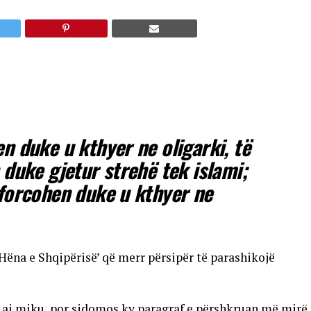
n duke u kthyer ne oligarki, të
 duke gjetur strehë tek islami;
 forcohen duke u kthyer ne
‘Hëna e Shqipërisë’ që merr përsipër të parashikojë
 ai miku, por sidomos ky paragraf e përshkruan më mirë