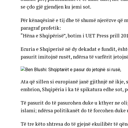
se çdo gjë gjendjen ku jemi sot.
Për kënaqësinë e tij dhe të shumë njerëzve që m
paragraf profetik:
“Hëna e Shqipërisë”, botim i UET Press prill 201
Ecuria e Shqiperisë në dy dekadat e fundit, ësh
pasurit imitojnë rusët, ndërsa të varfërit jetojnë
Ata që sillen si europianë janë gjithnjë në ikje,
embrion, Shqipëria i ka të spikatura edhe sot, p
Të pasurit do të pasurohen duke u kthyer ne olig
islami; ndërsa politikanët do të forcohen duke 
Të tre këto shtresa do të gjejnë ekuilibër të q