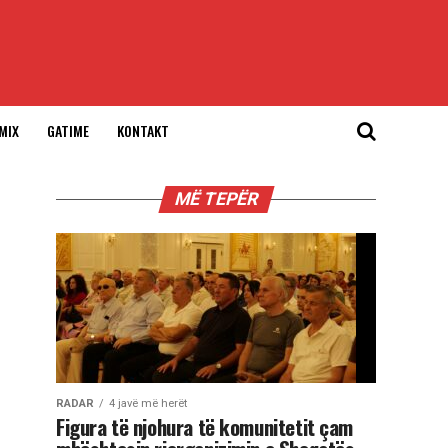
MIX
GATIME
KONTAKT
MË TEPËR
RADAR
4 javë më herët
Figura të njohura të komunitetit çam