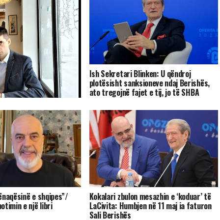
Ish Sekretari Blinken: U qëndroj
plotësisht sanksioneve ndaj Berishës,
ato tregojnë fajet e tij, jo të SHBA
sta: shto ujë e shto
ur fillin.
ënaqësinë e shqipes”/
Kokalari zbulon mesazhin e ‘koduar’ të
timin e një libri
LaCivita: Humbjen në 11 maj ia faturon
Sali Berishës