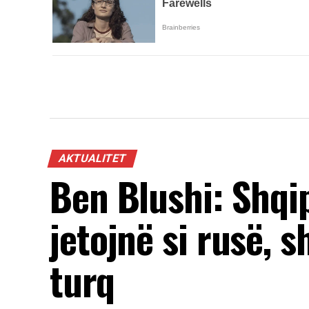
AKTUALITET
Ben Blushi: Shqi
jetojnë si rusë, s
turq