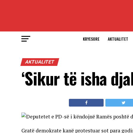
KRYESORE
AKTUALITET
AKTUALITET
‘Sikur të isha dja
Gratë demokrate kanë protestuar sot para godi