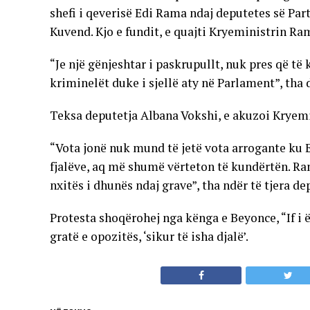
shefi i qeverisë Edi Rama ndaj deputetes së Par
Kuvend. Kjo e fundit, e quajti Kryeministrin Ra
“Je një gënjeshtar i paskrupullt, nuk pres që të 
kriminelët duke i sjellë aty në Parlament”, tha
Teksa deputetja Albana Vokshi, e akuzoi Kryemi
“Vota jonë nuk mund të jetë vota arrogante ku
fjalëve, aq më shumë vërteton të kundërtën. Ra
nxitës i dhunës ndaj grave”, tha ndër të tjera de
Protesta shoqërohej nga kënga e Beyonce, “If i 
gratë e opozitës, ‘sikur të isha djalë’.