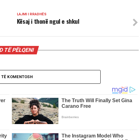
LAJMI I RRADHËS
Kësaj i thonë ngul e shkul
 TË PËLQENI
O TË KOMENTOSH