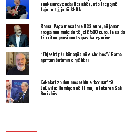
sanksioneve ndaj Berishës, ato tregojnë
fajet e tij, jo të SHBA
Rama: Paga mesatare 833 euro, në janar
rroga minimale do të jetë 500 euro. Ja sa do
të rriten pensionet sipas kategorive
“Thjesht për kënaqësinë e shqipes”/ Rama
njofton botimin e një libri
Kokalari zbulon mesazhin e ‘koduar’ të
LaCivita: Humbjen në 11 maj ia faturon Sali
Berishës