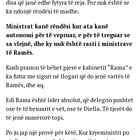
disa që janë edhe fytyra të reja. Por nuk është se
ka ndonjë rëndësi të madhe.
Ministrat kanë rëndësi kur ata kanë
autonomi për të vepruar, e për të treguar se
sa vlejnë, dhe ky nuk është rasti i ministrave
të Ramës.
Kush pranon të bëhet pjesë e kabinetit “Rama” e
ka futur me siguri në llogari që do jenë vartës të
Ramës, dhe aq.
Edi Rama është lider absolut, që delegon pushtet
ose te të besuarit e vet, ose te Diella. Të tjerët do
të jenë numërorë topi.
Po ju jap një provë për këtë. Kur kryeministri po