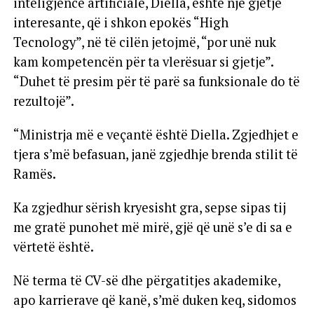
inteligjencë artificiale, Diella, është një gjetje
interesante, që i shkon epokës “High
Tecnology”, në të cilën jetojmë, “por unë nuk
kam kompetencën për ta vlerësuar si gjetje”.
“Duhet të presim për të parë sa funksionale do të
rezultojë”.
“Ministrja më e veçantë është Diella. Zgjedhjet e
tjera s’më befasuan, janë zgjedhje brenda stilit të
Ramës.
Ka zgjedhur sërish kryesisht gra, sepse sipas tij
me gratë punohet më mirë, gjë që unë s’e di sa e
vërtetë është.
Në terma të CV-së dhe përgatitjes akademike,
apo karrierave që kanë, s’më duken keq, sidomos