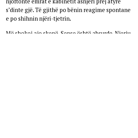
njoftonte emrat e kabinetit asnjëri prej atyre
s’dinte gjë. Të gjithë po bënin reagime spontane
e po shihnin njëri-tjetrin.
Më shokoi ajo skenë. Sepse është absurde. Njeriu
duhet ta dijë se ku do ta emërojnë, sepse ndoshta
mund të ketë arsye ta refuzojë një post të
caktuar.
Edhe nëse nuk e refuzon, robi ka nevojë të dijë
kohë përpara, në mënyrë që të përgatitet, të
vrasë mendjen, të planifikojë risitë, nismat,
reformat.
Nëse kjo nuk ndodh, atëherë i bie që nuk ka pse
ta vrasin mendjen, pasi e vret tjetërkush. E vret
mendjen Rama për ta.