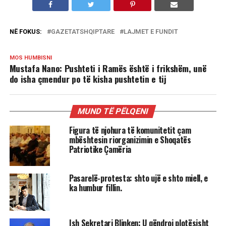
NË FOKUS:
GAZETATSHQIPTARE
LAJMET E FUNDIT
MOS HUMBISNI
Mustafa Nano: Pushteti i Ramës është i frikshëm, unë
do isha çmendur po të kisha pushtetin e tij
MUND TË PËLQENI
Figura të njohura të komunitetit çam
mbështesin riorganizimin e Shoqatës
Patriotike Çamëria
Pasarelë-protesta: shto ujë e shto miell, e
ka humbur fillin.
Ish Sekretari Blinken: U qëndroj plotësisht