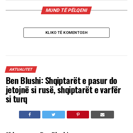
MUND TË PËLQENI
KLIKO TË KOMENTOSH
AKTUALITET
Ben Blushi: Shqiptarët e pasur do
jetojnë si rusë, shqiptarët e varfër
si turq