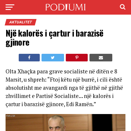
AKTUALITET
Një kalorës i çartur i barazisë
gjinore
Olta Xhaçka para grave socialiste në ditën e 8
Marsit, u shpreh: “Ftoj këtu një burrë, i cili është
absolutisht me avangardi nga të gjithë në gjithë
zhvillimet e Partisë Socialiste… një kalorës i
çartur i barazisë gjinore, Edi Ramën.”