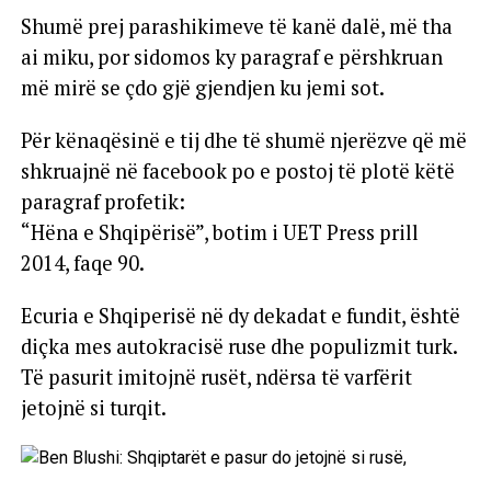
Shumë prej parashikimeve të kanë dalë, më tha
ai miku, por sidomos ky paragraf e përshkruan
më mirë se çdo gjë gjendjen ku jemi sot.
Për kënaqësinë e tij dhe të shumë njerëzve që më
shkruajnë në facebook po e postoj të plotë këtë
paragraf profetik:
“Hëna e Shqipërisë”, botim i UET Press prill
2014, faqe 90.
Ecuria e Shqiperisë në dy dekadat e fundit, është
diçka mes autokracisë ruse dhe populizmit turk.
Të pasurit imitojnë rusët, ndërsa të varfërit
jetojnë si turqit.