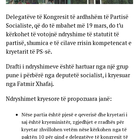
Delegatëve të Kongresit të ardhshëm të Partisë
Socialiste, që do të mbahet më 19 mars, do t’u
kërkohet të votojnë ndryshime të statutit të
partisë, shumica e të cilave rrisin kompetencat e
kryetarit të PS-së.
Drafti i ndryshimeve është hartuar nga një grup
pune i përbërë nga deputetë socialist, i kryesuar
nga Fatmir Xhafaj.
Ndryshimet kryesore të propozuara janë:
Nëse partia është pjesë e qeverisë dhe kryetari i
saj është kryeministër, zgjedhjet e rradhës për
kryetar zhvillohen vetëm nëse kërkohen nga të
paktën 10 për qind e delegatëve të kongresit të