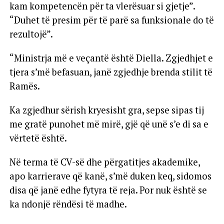
kam kompetencën për ta vlerësuar si gjetje”.
“Duhet të presim për të parë sa funksionale do të
rezultojë”.
“Ministrja më e veçantë është Diella. Zgjedhjet e
tjera s’më befasuan, janë zgjedhje brenda stilit të
Ramës.
Ka zgjedhur sërish kryesisht gra, sepse sipas tij
me gratë punohet më mirë, gjë që unë s’e di sa e
vërtetë është.
Në terma të CV-së dhe përgatitjes akademike,
apo karrierave që kanë, s’më duken keq, sidomos
disa që janë edhe fytyra të reja. Por nuk është se
ka ndonjë rëndësi të madhe.