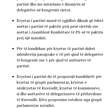
partisë dhe me miratimin e shumicës së
delegatëve në kongresin vjetor.
Kryetar i partisë mund të zgjidhet dikush që është
anëtar i partisë të paktën prej pesë vjetësh ose
anëtar i Asamblesë Kombëtare të PS-së të paktën
prej një mandati.
Për të kandiduar për kryetar të partisë duhet
mbështetja paraprake e 10 për qind të delegatëve
të kongresit ose 5 për qind të anëtarëve të
partisë.
Kryetari i partisë do të propozojë kandidatët për
kryetar të grupit parlamentar, kryetar e
nënkryetar të Kuvendit, kryetar të komisioneve,
si dhe anëtarëve të delegacioneve të përhershme
të Kuvendit. Këto propozime votohen nga grupit
parlamentar socialist.