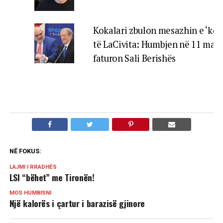
Kokalari zbulon mesazhin e ‘kod
të LaCivita: Humbjen në 11 maj 
faturon Sali Berishës
NË FOKUS:
LAJMI I RRADHËS
LSI “bëhet” me Tironën!
MOS HUMBISNI
Një kalorës i çartur i barazisë gjinore