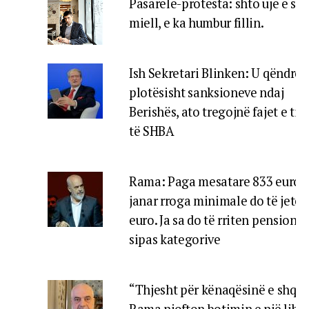
Pasarelë-protesta: shto ujë e sh
miell, e ka humbur fillin.
Ish Sekretari Blinken: U qëndroj
plotësisht sanksioneve ndaj
Berishës, ato tregojnë fajet e tij, 
të SHBA
Rama: Paga mesatare 833 euro, 
janar rroga minimale do të jetë 
euro. Ja sa do të rriten pensionet
sipas kategorive
“Thjesht për kënaqësinë e shqip
Rama njofton botimin e një libri