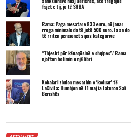
sanksioneve ndaj Berishës, ato tregojnë
fajet e tij, jo të SHBA
Rama: Paga mesatare 833 euro, në janar
rroga minimale do të jetë 500 euro. Ja sa do
të rriten pensionet sipas kategorive
“Thjesht për kënaqësinë e shqipes”/ Rama
njofton botimin e një libri
Kokalari zbulon mesazhin e ‘koduar’ të
LaCivita: Humbjen në 11 maj ia faturon Sali
Berishës
AKTUALITET