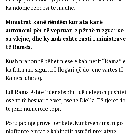
ka ndonjë rëndësi të madhe.
Ministrat kanë rëndësi kur ata kanë
autonomi për të vepruar, e për të treguar se
sa vlejnë, dhe ky nuk është rasti i ministrave
të Ramës.
Kush pranon të bëhet pjesë e kabinetit “Rama” e
ka futur me siguri në llogari që do jenë vartës të
Ramës, dhe aq.
Edi Rama është lider absolut, që delegon pushtet
ose te të besuarit e vet, ose te Diella. Të tjerët do
të jenë numërorë topi.
Po ju jap një provë për këtë. Kur kryeministri po
njoftonte emrat e kabinetit asnjëri prej atyre