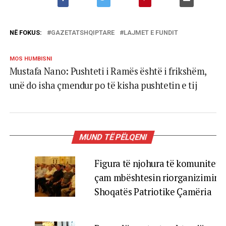
NË FOKUS:
GAZETATSHQIPTARE
LAJMET E FUNDIT
MOS HUMBISNI
Mustafa Nano: Pushteti i Ramës është i frikshëm,
unë do isha çmendur po të kisha pushtetin e tij
MUND TË PËLQENI
Figura të njohura të komunitetit
çam mbështesin riorganizimin 
Shoqatës Patriotike Çamëria