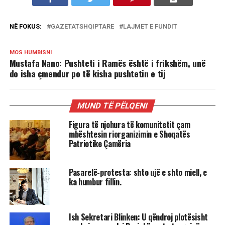
NË FOKUS:
GAZETATSHQIPTARE
LAJMET E FUNDIT
MOS HUMBISNI
Mustafa Nano: Pushteti i Ramës është i frikshëm, unë
do isha çmendur po të kisha pushtetin e tij
MUND TË PËLQENI
Figura të njohura të komunitetit çam
mbështesin riorganizimin e Shoqatës
Patriotike Çamëria
Pasarelë-protesta: shto ujë e shto miell, e
ka humbur fillin.
Ish Sekretari Blinken: U qëndroj plotësisht