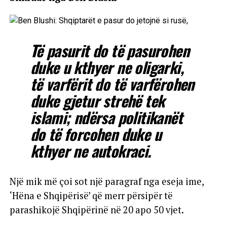
Të pasurit do të pasurohen
duke u kthyer ne oligarki,
të varfërit do të varfërohen
duke gjetur strehë tek
islami; ndërsa politikanët
do të forcohen duke u
kthyer ne autokraci.
Një mik më çoi sot një paragraf nga eseja ime,
‘Hëna e Shqipërisë’ që merr përsipër të
parashikojë Shqipërinë në 20 apo 50 vjet.