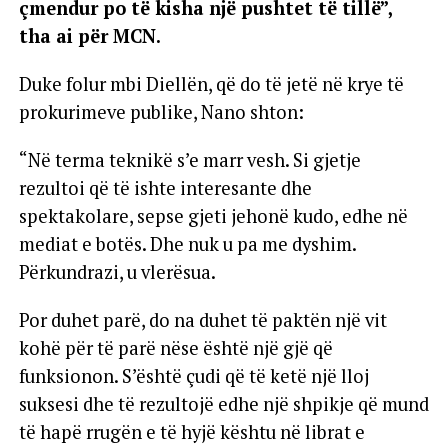
çmendur po të kisha një pushtet të tillë”,
tha ai për MCN.
Duke folur mbi Diellën, që do të jetë në krye të
prokurimeve publike, Nano shton:
“Në terma teknikë s’e marr vesh. Si gjetje
rezultoi që të ishte interesante dhe
spektakolare, sepse gjeti jehonë kudo, edhe në
mediat e botës. Dhe nuk u pa me dyshim.
Përkundrazi, u vlerësua.
Por duhet parë, do na duhet të paktën një vit
kohë për të parë nëse është një gjë që
funksionon. S’është çudi që të ketë një lloj
suksesi dhe të rezultojë edhe një shpikje që mund
të hapë rrugën e të hyjë kështu në librat e