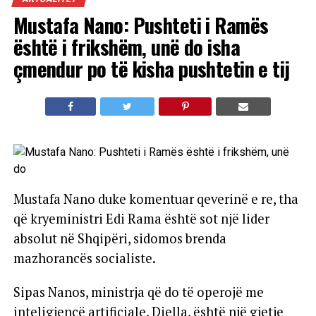
Mustafa Nano: Pushteti i Ramës
është i frikshëm, unë do isha
çmendur po të kisha pushtetin e tij
Mustafa Nano duke komentuar qeverinë e re, tha
që kryeministri Edi Rama është sot një lider
absolut në Shqipëri, sidomos brenda
mazhorancës socialiste.
Sipas Nanos, ministrja që do të operojë me
inteligjencë artificiale, Diella, është një gjetje