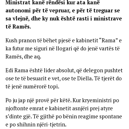
Ministrat kanë rëndësi kur ata kanë
autonomi për të vepruar, e për të treguar se
sa vlejnë, dhe ky nuk është rasti i ministrave
të Ramës.
Kush pranon të bëhet pjesë e kabinetit “Rama” e
ka futur me siguri në llogari që do jenë vartës të
Ramës, dhe aq.
Edi Rama është lider absolut, që delegon pushtet
ose te të besuarit e vet, ose te Diella. Të tjerët do
të jenë numërorë topi.
Po ju jap një provë për këtë. Kur kryeministri po
njoftonte emrat e kabinetit asnjëri prej atyre
s’dinte gjë. Të gjithë po bënin reagime spontane
e po shihnin njëri-tjetrin.