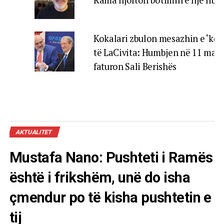
Kokalari zbulon mesazhin e ‘kod
të LaCivita: Humbjen në 11 maj 
faturon Sali Berishës
AKTUALITET
Mustafa Nano: Pushteti i Ramës
është i frikshëm, unë do isha
çmendur po të kisha pushtetin e
tij