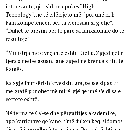
interesante, që i shkon epokës “High
Tecnology”, në të cilën jetojmë, “por unë nuk
kam kompetencën për ta vlerësuar si gjetje”.
“Duhet të presim për të parë sa funksionale do të
rezultojë”.
“Ministrja më e veçantë është Diella. Zgjedhjet e
tjera s’më befasuan, janë zgjedhje brenda stilit të
Ramës.
Ka zgjedhur sërish kryesisht gra, sepse sipas tij
me gratë punohet më mirë, gjë që unë s’e di sa e
vërtetë është.
Në terma të CV-së dhe përgatitjes akademike,
apo karrierave që kanë, s’më duken keq, sidomos
disa që janë edhe fytyra të reja. Por nuk është se