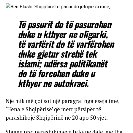
Të pasurit do të pasurohen
duke u kthyer ne oligarki,
të varfërit do të varfërohen
duke gjetur strehë tek
islami; ndërsa politikanët
do të forcohen duke u
kthyer ne autokraci.
Një mik më çoi sot një paragraf nga eseja ime,
‘Hëna e Shqipërisë’ që merr përsipër të
parashikojë Shqipërinë në 20 apo 50 vjet.
Shumë prej parashikimeve të kanë dalë, më tha