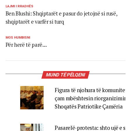
LAJMI I RRADHËS
Ben Blushi: Shqiptarët e pasur do jetojnë si rusë,
shqiptarët e varfër si turq
MOS HUMBISNI
Për herë të parë…
MUND TË PËLQENI
Figura të njohura të komunitetit
çam mbështesin riorganizimin 
Shoqatës Patriotike Çamëria
Pasarelë-protesta: shto ujë e sh