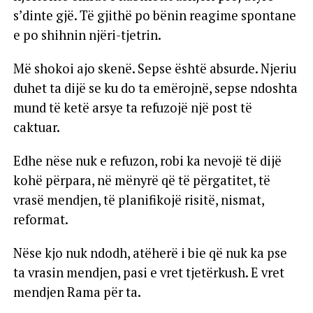
s’dinte gjë. Të gjithë po bënin reagime spontane
e po shihnin njëri-tjetrin.
Më shokoi ajo skenë. Sepse është absurde. Njeriu
duhet ta dijë se ku do ta emërojnë, sepse ndoshta
mund të ketë arsye ta refuzojë një post të
caktuar.
Edhe nëse nuk e refuzon, robi ka nevojë të dijë
kohë përpara, në mënyrë që të përgatitet, të
vrasë mendjen, të planifikojë risitë, nismat,
reformat.
Nëse kjo nuk ndodh, atëherë i bie që nuk ka pse
ta vrasin mendjen, pasi e vret tjetërkush. E vret
mendjen Rama për ta.