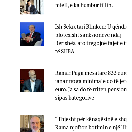
miell, e ka humbur fillin.
Ish Sekretari Blinken: U qëndroj
plotësisht sanksioneve ndaj
Berishës, ato tregojnë fajet e tij, 
të SHBA
Rama: Paga mesatare 833 euro, 
janar rroga minimale do të jetë 
euro. Ja sa do të rriten pensionet
sipas kategorive
“Thjesht për kënaqësinë e shqip
Rama njofton botimin e një libri