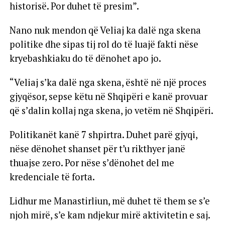
historisë. Por duhet të presim”.
Nano nuk mendon që Veliaj ka dalë nga skena
politike dhe sipas tij rol do të luajë fakti nëse
kryebashkiaku do të dënohet apo jo.
“Veliaj s’ka dalë nga skena, është në një proces
gjyqësor, sepse këtu në Shqipëri e kanë provuar
që s’dalin kollaj nga skena, jo vetëm në Shqipëri.
Politikanët kanë 7 shpirtra. Duhet parë gjyqi,
nëse dënohet shanset për t’u rikthyer janë
thuajse zero. Por nëse s’dënohet del me
kredenciale të forta.
Lidhur me Manastirliun, më duhet të them se s’e
njoh mirë, s’e kam ndjekur mirë aktivitetin e saj.