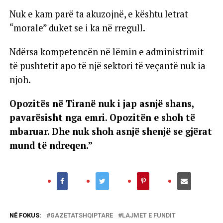
Nuk e kam parë ta akuzojnë, e kështu letrat
“morale” duket se i ka në rregull.
Ndërsa kompetencën në lëmin e administrimit
të pushtetit apo të një sektori të veçantë nuk ia
njoh.
Opozitës në Tiranë nuk i jap asnjë shans,
pavarësisht nga emri. Opozitën e shoh të
mbaruar. Dhe nuk shoh asnjë shenjë se gjërat
mund të ndreqen.”
NË FOKUS:
GAZETATSHQIPTARE
LAJMET E FUNDIT