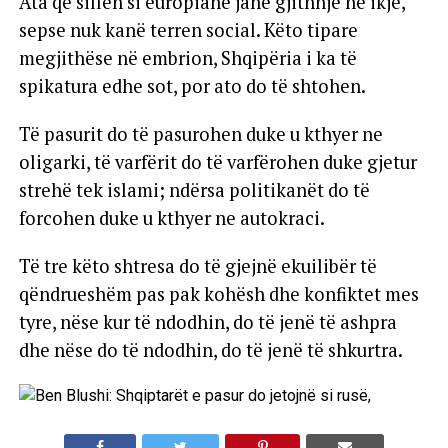
Ata që sillen si europianë janë gjithnjë në ikje,
sepse nuk kanë terren social. Këto tipare
megjithëse në embrion, Shqipëria i ka të
spikatura edhe sot, por ato do të shtohen.
Të pasurit do të pasurohen duke u kthyer ne
oligarki, të varfërit do të varfërohen duke gjetur
strehë tek islami; ndërsa politikanët do të
forcohen duke u kthyer ne autokraci.
Të tre këto shtresa do të gjejnë ekuilibër të
qëndrueshëm pas pak kohësh dhe konfiktet mes
tyre, nëse kur të ndodhin, do të jenë të ashpra
dhe nëse do të ndodhin, do të jenë të shkurtra.