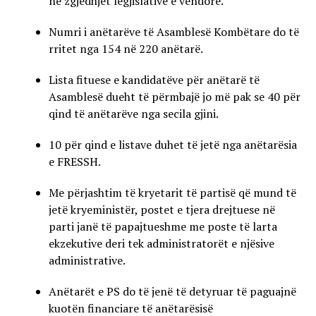
në zgjedhjet legjislative e vendore.
Numri i anëtarëve të Asamblesë Kombëtare do të
rritet nga 154 në 220 anëtarë.
Lista fituese e kandidatëve për anëtarë të
Asamblesë dueht të përmbajë jo më pak se 40 për
qind të anëtarëve nga secila gjini.
10 për qind e listave duhet të jetë nga anëtarësia
e FRESSH.
Me përjashtim të kryetarit të partisë që mund të
jetë kryeministër, postet e tjera drejtuese në
parti janë të papajtueshme me poste të larta
ekzekutive deri tek administratorët e njësive
administrative.
Anëtarët e PS do të jenë të detyruar të paguajnë
kuotën financiare të anëtarësisë