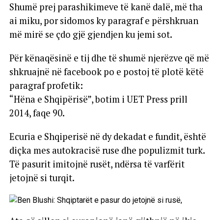
Shumë prej parashikimeve të kanë dalë, më tha
ai miku, por sidomos ky paragraf e përshkruan
më mirë se çdo gjë gjendjen ku jemi sot.
Për kënaqësinë e tij dhe të shumë njerëzve që më
shkruajnë në facebook po e postoj të plotë këtë
paragraf profetik:
“Hëna e Shqipërisë”, botim i UET Press prill
2014, faqe 90.
Ecuria e Shqiperisë në dy dekadat e fundit, është
diçka mes autokracisë ruse dhe populizmit turk.
Të pasurit imitojnë rusët, ndërsa të varfërit
jetojnë si turqit.