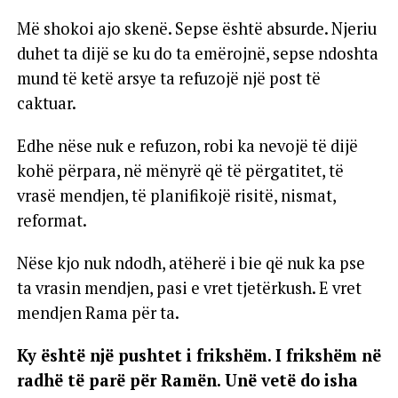
Më shokoi ajo skenë. Sepse është absurde. Njeriu
duhet ta dijë se ku do ta emërojnë, sepse ndoshta
mund të ketë arsye ta refuzojë një post të
caktuar.
Edhe nëse nuk e refuzon, robi ka nevojë të dijë
kohë përpara, në mënyrë që të përgatitet, të
vrasë mendjen, të planifikojë risitë, nismat,
reformat.
Nëse kjo nuk ndodh, atëherë i bie që nuk ka pse
ta vrasin mendjen, pasi e vret tjetërkush. E vret
mendjen Rama për ta.
Ky është një pushtet i frikshëm. I frikshëm në
radhë të parë për Ramën. Unë vetë do isha