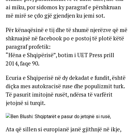
ai miku, por sidomos ky paragraf e përshkruan
më mirë se çdo gjë gjendjen ku jemi sot.
Për kënaqësinë e tij dhe të shumë njerëzve që më
shkruajnë në facebook po e postoj të plotë këtë
paragraf profetik:
“Hëna e Shqipërisë”, botim i UET Press prill
2014, faqe 90.
Ecuria e Shqiperisë në dy dekadat e fundit, është
diçka mes autokracisë ruse dhe populizmit turk.
Të pasurit imitojnë rusët, ndërsa të varfërit
jetojnë si turqit.
Ata që sillen si europianë janë gjithnjë në ikje,