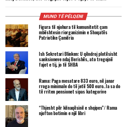
MUND TË PËLQENI
Figura të njohura të komunitetit çam
mbështesin riorganizimin e Shoqatës
Patriotike Çamëria
Ish Sekretari Blinken: U qëndroj plotësisht
sanksioneve ndaj Berishës, ato tregojnë
fajet e tij, jo të SHBA
Rama: Paga mesatare 833 euro, në janar
rroga minimale do të jetë 500 euro. Ja sa do
të rriten pensionet sipas kategorive
“Thjesht për kënaqësinë e shqipes”/ Rama
njofton botimin e një libri