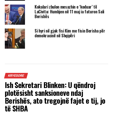
Kokalari zbulon mesazhin e ‘koduar’ të
LaCivita: Humbjen në 11 maj ia faturon Sali
Berishës
Si hyri në gjak fisi Kim me fisin Berisha për
demokracinë në Shqipëri
KRYESORE
Ish Sekretari Blinken: U qëndroj
plotësisht sanksioneve ndaj
Berishës, ato tregojnë fajet e tij, jo
të SHBA