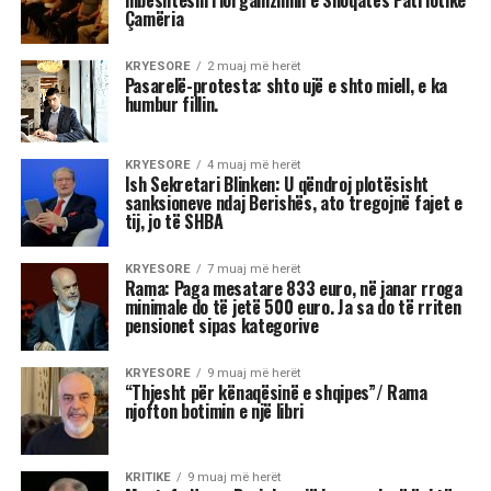
janar rroga minimale do të jetë 500
euro. Ja sa do të rriten pensionet
sipas kategorive
Kryeministri Edi Rama në konferencën e
fundvitit me gazetarët foli për një rritje
ekonomike pozitive. Ai u ndal tek rritja e pagave
dhe pensioneve.
Sipas kreut të qeverisë në tremujorin e fundit
paga mesatare ka qenë 833 euro, ndërsa duke
nisur nga janari 2026 paga minimale do të jetë