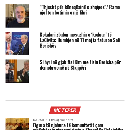
“Thjesht për kënaqësinë e shqipes”/ Rama
njofton botimin e një libri
Kokalari zbulon mesazhin e ‘koduar’ të
LaCivita: Humbjen në 11 maj ia faturon Sali
Berishës
Si hyri në gjak fisi Kim me fisin Berisha për
demokracinë në Shqipëri
KRYESORE
Rama: Paga mesatare 833 euro, në