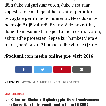
dëm duke vulgarizuar votën, duke e trajtuar
shpesh si një mall që blihet e shitet për interesa
të vogla e përfitime të momentit. Nëse duam të
ndërtojmë një kulturë të vërtetë demokratike,
duhet të mësojmë të respektojmë njësoj si votën,
ashtu edhe protestën. Sepse kur humbet vlera e
njërës, herët a vonë humbet edhe vlera e tjetrës.
/
Podiumi.com media online prej vitit 2016
NË FOKUS:
2026
LAJMET E FUNDIT
PROTESTA
MOS HUMBISNI
Ish Sekretari Blinken: U qëndroj plotësisht sanksioneve
ndaj Berishës, ato tregojnë fajet e tij, jo të SHBA