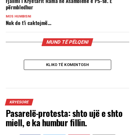
Fjalimi i Kryetarit Rama në Asamblenë e PS-së. E
përmbledhur
MOS HUMBISNI
Nuk do t’i caktojmë…
MUND TË PËLQENI
KLIKO TË KOMENTOSH
KRYESORE
Pasarelë-protesta: shto ujë e shto
miell, e ka humbur fillin.