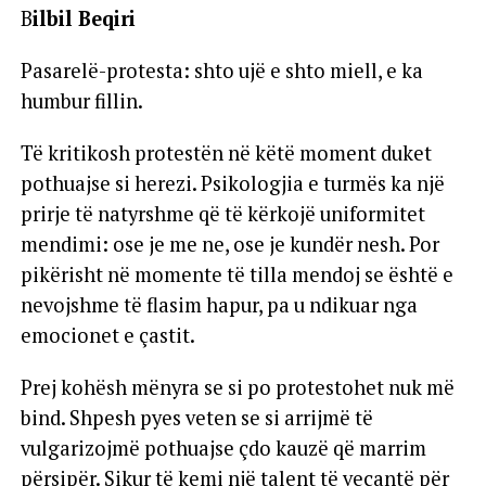
B
ilbil Beqiri
Pasarelë-protesta: shto ujë e shto miell, e ka
humbur fillin.
Të kritikosh protestën në këtë moment duket
pothuajse si herezi. Psikologjia e turmës ka një
prirje të natyrshme që të kërkojë uniformitet
mendimi: ose je me ne, ose je kundër nesh. Por
pikërisht në momente të tilla mendoj se është e
nevojshme të flasim hapur, pa u ndikuar nga
emocionet e çastit.
Prej kohësh mënyra se si po protestohet nuk më
bind. Shpesh pyes veten se si arrijmë të
vulgarizojmë pothuajse çdo kauzë që marrim
përsipër. Sikur të kemi një talent të veçantë për