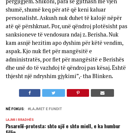
përgjigjem. Shikoni, para së gjithash më vjen
shumë, shumë keq për atë që keni kaluar
personalisht. Askush nuk duhet të kalojë nëpër
atë që përshkruat. Por, unë qëndroj plotësisht pas
sanksioneve të vendosura ndaj z. Berisha. Nuk
kam asnjë hezitim apo dyshim për këtë vendim,
aspak. Kjo nuk flet për mangësitë e
administratës, por flet për mangësitë e Berishës
dhe unë do të vazhdoj të qëndroj pas kësaj. Është
thjesht një ndryshim gjykimi”,- tha Blinken.
NË FOKUS:
LAJMET E FUNDIT
LAJMI I RRADHËS
Pasarelë-protesta: shto ujë e shto miell, e ka humbur
fillin.