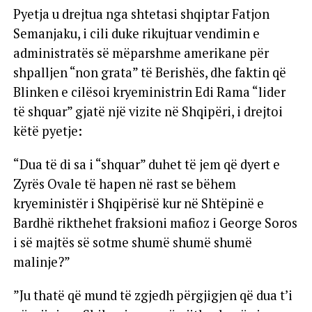
Pyetja u drejtua nga shtetasi shqiptar Fatjon
Semanjaku, i cili duke rikujtuar vendimin e
administratës së mëparshme amerikane për
shpalljen “non grata” të Berishës, dhe faktin që
Blinken e cilësoi kryeministrin Edi Rama “lider
të shquar” gjatë një vizite në Shqipëri, i drejtoi
këtë pyetje:
“Dua të di sa i “shquar” duhet të jem që dyert e
Zyrës Ovale të hapen në rast se bëhem
kryeministër i Shqipërisë kur në Shtëpinë e
Bardhë rikthehet fraksioni mafioz i George Soros
i së majtës së sotme shumë shumë shumë
malinje?”
”Ju thatë që mund të zgjedh përgjigjen që dua t’i