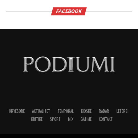
rritje mbi 10%. Stoku i investimeve të huaja është
domethënës dhe më i lartë me mbi 10%
krahasimisht me vitin e mëparshëm
Paga mesatare ka rezultuar 833 euro që është një
rritje domethënëse. Kemi për pak ditë hyrjen në
fuqi të ligjit për pagën 500 euro.
Duke filluar nga tetori i këtij viti është kryer
indeksimi i pensioneve. Me hyrjen e vitit të ri nis
edhe rritja e qëndrueshme e pensioneve përmes
një mbështetje që do të shkojë duke u dyfishuar,
trefishuar, katërfishuar, pesëfishuar vit pas viti.
Duke filluar nga janari pensionet do rriten përtej
indeksimit. Rritja që ne do të bëjmë do të jetë