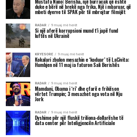
500 euro.
Rama tha se rritja e pensioneve që nis në janar
është përtej indeksimit.
Sipas tij pensioni urban me vite të plota pune do
të rritet me 18 mijë lekë të vjetra në muaj nga
janari i 2026 dhe keshtu do te vazhdojë te
dyfishohet, trefishohet, katërfishohet vit pas viti.
Pensioni urban i pjesshëm do të rritet me 8 mijë
lekë në muaj, pensioni rural me 1 mijë lekë në
muaj, pensioni familjar do të rritet me 700 lekë
në muaj dhe pensioni i invalidit do të rritet me
600 lekë në muaj.
“Ndërkohë që bizneset e reja janë shtuar me 20%,
investimet e huaja në 3 mujorin e 3 kanë pasur