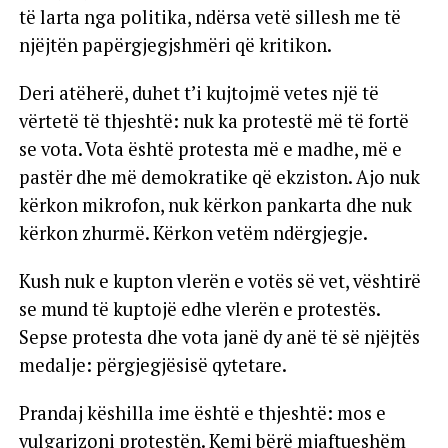
të larta nga politika, ndërsa vetë sillesh me të
njëjtën papërgjegjshmëri që kritikon.
Deri atëherë, duhet t’i kujtojmë vetes një të
vërtetë të thjeshtë: nuk ka protestë më të fortë
se vota. Vota është protesta më e madhe, më e
pastër dhe më demokratike që ekziston. Ajo nuk
kërkon mikrofon, nuk kërkon pankarta dhe nuk
kërkon zhurmë. Kërkon vetëm ndërgjegje.
Kush nuk e kupton vlerën e votës së vet, vështirë
se mund të kuptojë edhe vlerën e protestës.
Sepse protesta dhe vota janë dy anë të së njëjtës
medalje: përgjegjësisë qytetare.
Prandaj këshilla ime është e thjeshtë: mos e
vulgarizoni protestën. Kemi bërë mjaftueshëm