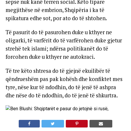
sepse nuk kanë terren social. Këto tipare
megjithëse në embrion, Shqipëria i ka të
spikatura edhe sot, por ato do të shtohen.
Të pasurit do të pasurohen duke u kthyer ne
oligarki, të varfërit do të varfërohen duke gjetur
strehë tek islami; ndërsa politikanët do të
forcohen duke u kthyer ne autokraci.
Të tre këto shtresa do të gjejnë ekuilibër të
qëndrueshëm pas pak kohësh dhe konfiktet mes
tyre, nëse kur të ndodhin, do të jenë të ashpra
dhe nëse do të ndodhin, do të jenë të shkurtra.