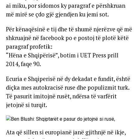
ai miku, por sidomos ky paragraf e përshkruan
më mirë se çdo gjë gjendjen ku jemi sot.
Për kënaqësinë e tij dhe të shumë njerëzve që më
shkruajnë në facebook po e postoj të plotë këtë
paragraf profetik:
“Hëna e Shqipërisë”, botim i UET Press prill
2014, faqe 90.
Ecuria e Shqiperisë në dy dekadat e fundit, është
diçka mes autokracisë ruse dhe populizmit turk.
Të pasurit imitojnë rusët, ndërsa të varfërit
jetojnë si turqit.
Ata që sillen si europianë janë gjithnjë në ikje,