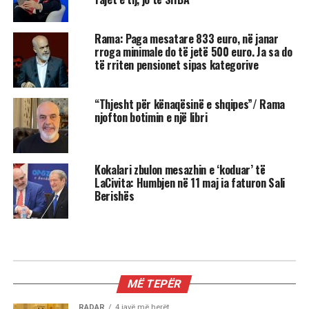
Rama: Paga mesatare 833 euro, në janar
rroga minimale do të jetë 500 euro. Ja sa do
të rriten pensionet sipas kategorive
“Thjesht për kënaqësinë e shqipes”/ Rama
njofton botimin e një libri
Kokalari zbulon mesazhin e ‘koduar’ të
LaCivita: Humbjen në 11 maj ia faturon Sali
Berishës
MË TEPËR
RADAR
4 javë më herët