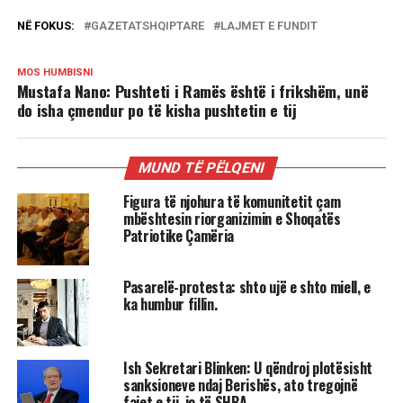
NË FOKUS:
GAZETATSHQIPTARE
LAJMET E FUNDIT
MOS HUMBISNI
Mustafa Nano: Pushteti i Ramës është i frikshëm, unë
do isha çmendur po të kisha pushtetin e tij
MUND TË PËLQENI
Figura të njohura të komunitetit çam
mbështesin riorganizimin e Shoqatës
Patriotike Çamëria
Pasarelë-protesta: shto ujë e shto miell, e
ka humbur fillin.
Ish Sekretari Blinken: U qëndroj plotësisht
sanksioneve ndaj Berishës, ato tregojnë
fajet e tij, jo të SHBA