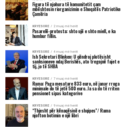
Figura të njohura të komunitetit çam
mbështesin riorganizimin e Shoqatës Patriotike
Çamëria
KRYESORE
2 muaj më herët
Pasarelë-protesta: shto ujë e shto miell, e ka
humbur fillin.
KRYESORE
4 muaj më herët
Ish Sekretari Blinken: U qëndroj plotësisht
sanksioneve ndaj Berishës, ato tregojnë fajet e
tij, jo të SHBA
KRYESORE
7 muaj më herët
Rama: Paga mesatare 833 euro, në janar rroga
minimale do të jetë 500 euro. Ja sa do të rriten
pensionet sipas kategorive
KRYESORE
9 muaj më herët
“Thjesht për kënaqësinë e shqipes”/ Rama
njofton botimin e një libri