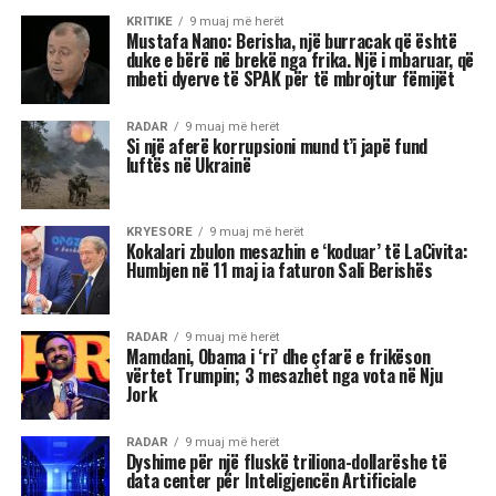
KRITIKE
9 muaj më herët
Mustafa Nano: Berisha, një burracak që është
duke e bërë në brekë nga frika. Një i mbaruar, që
mbeti dyerve të SPAK për të mbrojtur fëmijët
RADAR
9 muaj më herët
Si një aferë korrupsioni mund t’i japë fund
luftës në Ukrainë
KRYESORE
9 muaj më herët
Kokalari zbulon mesazhin e ‘koduar’ të LaCivita:
Humbjen në 11 maj ia faturon Sali Berishës
RADAR
9 muaj më herët
Mamdani, Obama i ‘ri’ dhe çfarë e frikëson
vërtet Trumpin; 3 mesazhet nga vota në Nju
Jork
RADAR
9 muaj më herët
Dyshime për një fluskë triliona-dollarëshe të
data center për Inteligjencën Artificiale