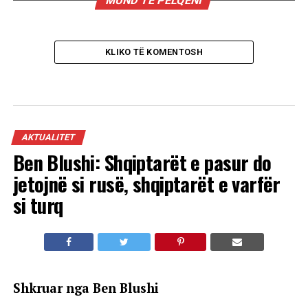
MUND TË PËLQENI
KLIKO TË KOMENTOSH
AKTUALITET
Ben Blushi: Shqiptarët e pasur do
jetojnë si rusë, shqiptarët e varfër
si turq
Shkruar nga Ben Blushi