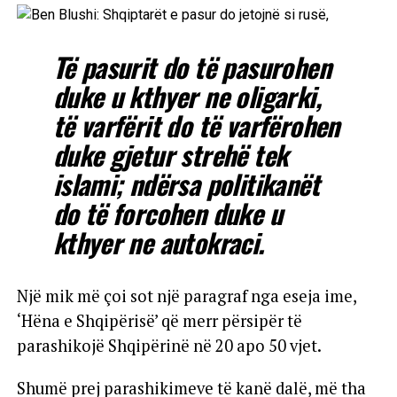
Të pasurit do të pasurohen
duke u kthyer ne oligarki,
të varfërit do të varfërohen
duke gjetur strehë tek
islami; ndërsa politikanët
do të forcohen duke u
kthyer ne autokraci.
Një mik më çoi sot një paragraf nga eseja ime,
‘Hëna e Shqipërisë’ që merr përsipër të
parashikojë Shqipërinë në 20 apo 50 vjet.
Shumë prej parashikimeve të kanë dalë, më tha