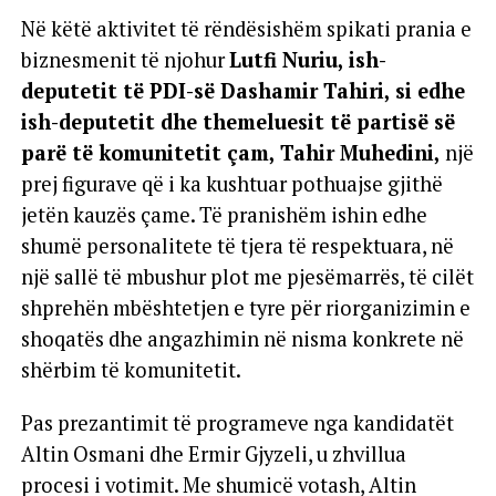
Në këtë aktivitet të rëndësishëm spikati prania e
biznesmenit të njohur
Lutfi Nuriu, ish-
deputetit të PDI-së Dashamir Tahiri, si edhe
ish-deputetit dhe themeluesit të partisë së
parë të komunitetit çam, Tahir Muhedini,
një
prej figurave që i ka kushtuar pothuajse gjithë
jetën kauzës çame. Të pranishëm ishin edhe
shumë personalitete të tjera të respektuara, në
një sallë të mbushur plot me pjesëmarrës, të cilët
shprehën mbështetjen e tyre për riorganizimin e
shoqatës dhe angazhimin në nisma konkrete në
shërbim të komunitetit.
Pas prezantimit të programeve nga kandidatët
Altin Osmani dhe Ermir Gjyzeli, u zhvillua
procesi i votimit. Me shumicë votash, Altin