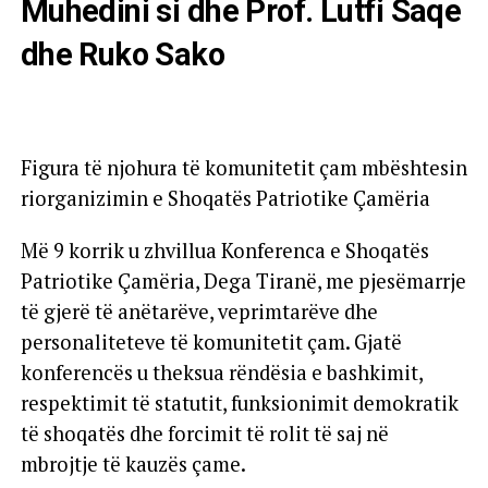
Muhedini si dhe Prof. Lutfi Saqe
dhe Ruko Sako
Figura të njohura të komunitetit çam mbështesin
riorganizimin e Shoqatës Patriotike Çamëria
Më 9 korrik u zhvillua Konferenca e Shoqatës
Patriotike Çamëria, Dega Tiranë, me pjesëmarrje
të gjerë të anëtarëve, veprimtarëve dhe
personaliteteve të komunitetit çam. Gjatë
konferencës u theksua rëndësia e bashkimit,
respektimit të statutit, funksionimit demokratik
të shoqatës dhe forcimit të rolit të saj në
mbrojtje të kauzës çame.