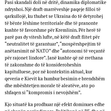
Pasi skandali doli në dritë, dinamika diplomatike
ndryshoi. Një draft-marrëveshje paqeje filloi të
qarkullojë, ku thuhet se Ukraina do të detyrohej
të bënte lëshime territoriale dhe të pranonte
kushte të favorshme për Kremlinin. Për herë të
parë pas dy vitesh lufte, në këtë draft flitet për
“neutralitet të garantuar”, “mospërshpejtim të
anëtarsimit në NATO” dhe “autonomi të veçantë
për rajonet lindore”. Janë kushte që në rrethana
të zakonshme do të konsideroheshin
kapitulluese, por në kontekstin aktual, kur
qeveria e Kievit ka humbur besimin e brendshëm
dhe mbështetjen morale të aleatëve, ato po
shfaqen si “kompromis i nevojshëm”.
Kjo situatë ka prodhuar një efekt dominues edhe