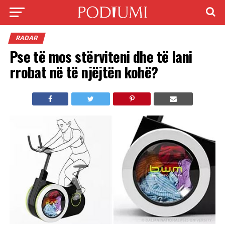
RADAR
Pse të mos stërviteni dhe të lani
rrobat në të njëjtën kohë?