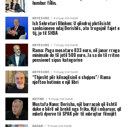
Shkruar nga Massimo Gaggi
Fitorja e Mamdanit duhet të
trajtohet me kujdes nga
Partia Demokratike. Ajo ka
rizbuluar aftësitë e
ndërmjetësimit agresiv të
Barack Obamës, duke
shfrytëzuar shqetësimet e
votuesve në lidhje me
ekonominë përpara