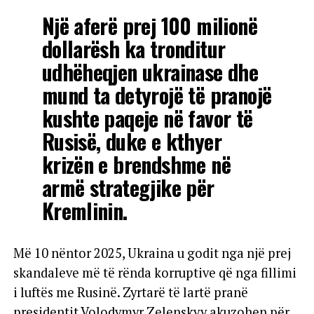
Një aferë prej 100 milionë
dollarësh ka tronditur
udhëheqjen ukrainase dhe
mund ta detyrojë të pranojë
kushte paqeje në favor të
Rusisë, duke e kthyer
krizën e brendshme në
armë strategjike për
Kremlinin.
Më 10 nëntor 2025, Ukraina u godit nga një prej
skandaleve më të rënda korruptive që nga fillimi
i luftës me Rusinë. Zyrtarë të lartë pranë
presidentit Volodymyr Zelenskyy akuzohen për