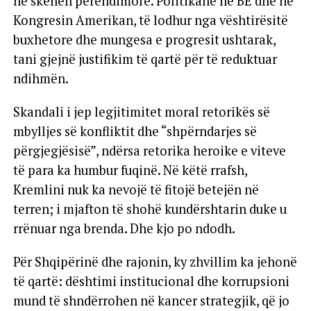
në skenën perëndimore. Politikanë në BE dhe në
Kongresin Amerikan, të lodhur nga vështirësitë
buxhetore dhe mungesa e progresit ushtarak,
tani gjejnë justifikim të qartë për të reduktuar
ndihmën.
Skandali i jep legjitimitet moral retorikës së
mbylljes së konfliktit dhe “shpërndarjes së
përgjegjësisë”, ndërsa retorika heroike e viteve
të para ka humbur fuqinë. Në këtë rrafsh,
Kremlini nuk ka nevojë të fitojë betejën në
terren; i mjafton të shohë kundërshtarin duke u
rrënuar nga brenda. Dhe kjo po ndodh.
Për Shqipërinë dhe rajonin, ky zhvillim ka jehonë
të qartë: dështimi institucional dhe korrupsioni
mund të shndërrohen në kancer strategjik, që jo