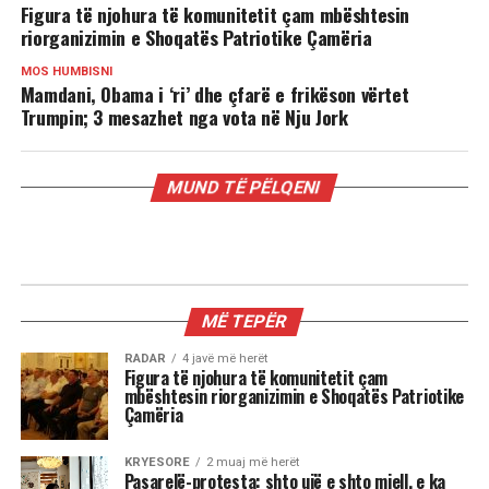
Figura të njohura të komunitetit çam mbështesin
riorganizimin e Shoqatës Patriotike Çamëria
MOS HUMBISNI
Mamdani, Obama i ‘ri’ dhe çfarë e frikëson vërtet
Trumpin; 3 mesazhet nga vota në Nju Jork
MUND TË PËLQENI
RADAR
Mamdani, Obama i ‘ri’ dhe çfarë e
frikëson vërtet Trumpin; 3 mesazhet
nga vota në Nju Jork