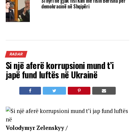
Si hyri në gjak fisi Kim me fisin Berisha për
demokracinë në Shqipëri
RADAR
Si një aferë korrupsioni mund t’i
japë fund luftës në Ukrainë
Volodymyr Zelenskyy /