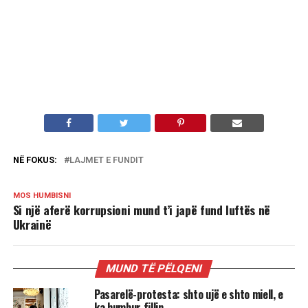
NË FOKUS:
LAJMET E FUNDIT
MOS HUMBISNI
Si një aferë korrupsioni mund t’i japë fund luftës në
Ukrainë
MUND TË PËLQENI
Pasarelë-protesta: shto ujë e shto miell, e
ka humbur fillin.