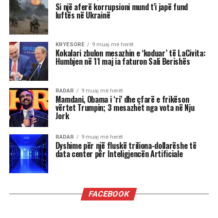
zgjedhjeve të mesit të
mandatit…
Tenda e madhe, kostoja e lartë e jetesës,
rregullat në ndryshim të lojës: në dritën e fitores
së Mamdanit, kryetarit të ri të bashkisë së Nju
Jorkut, Socialist Demokrat, dhe sukseseve të tjera
të Partisë Progresive në zgjedhjet e 4 nëntorit,
nga fitimi i posteve të guvernatorëve të
Virxhinias dhe Nju Xhersit deri te fitorja në
referendum në Kaliforni, këto tre fronte do të
jenë vendimtare, një vit nga tani, në zgjedhjet e
mesit të mandatit që mund ta privojnë Trumpin
nga kontrolli i Kongresit.