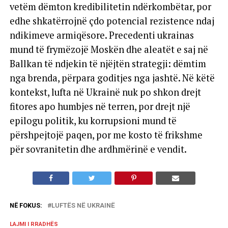
vetëm dëmton kredibilitetin ndërkombëtar, por
edhe shkatërrojnë çdo potencial rezistence ndaj
ndikimeve armiqësore. Precedenti ukrainas
mund të frymëzojë Moskën dhe aleatët e saj në
Ballkan të ndjekin të njëjtën strategji: dëmtim
nga brenda, përpara goditjes nga jashtë. Në këtë
kontekst, lufta në Ukrainë nuk po shkon drejt
fitores apo humbjes në terren, por drejt një
epilogu politik, ku korrupsioni mund të
përshpejtojë paqen, por me kosto të frikshme
për sovranitetin dhe ardhmërinë e vendit.
NË FOKUS:
LUFTËS NË UKRAINË
LAJMI I RRADHËS