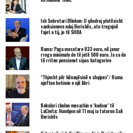
Ish Sekretari Blinken: U qëndroj plotësisht
sanksioneve ndaj Berishës, ato tregojnë
fajet e tij, jo të SHBA
Rama: Paga mesatare 833 euro, në janar
rroga minimale do të jetë 500 euro. Ja sa do
të rriten pensionet sipas kategorive
“Thjesht për kënaqësinë e shqipes”/ Rama
njofton botimin e një libri
Kokalari zbulon mesazhin e ‘koduar’ të
LaCivita: Humbjen në 11 maj ia faturon Sali
Berishës