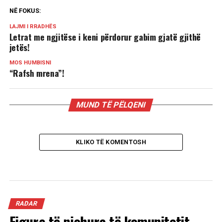
NË FOKUS:
LAJMI I RRADHËS
Letrat me ngjitëse i keni përdorur gabim gjatë gjithë
jetës!
MOS HUMBISNI
“Rafsh mrena”!
MUND TË PËLQENI
KLIKO TË KOMENTOSH
RADAR
Figura të njohura të komunitetit