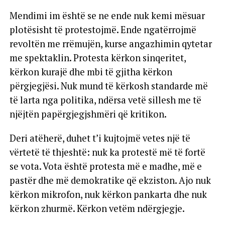
Mendimi im është se ne ende nuk kemi mësuar
plotësisht të protestojmë. Ende ngatërrojmë
revoltën me rrëmujën, kurse angazhimin qytetar
me spektaklin. Protesta kërkon sinqeritet,
kërkon kurajë dhe mbi të gjitha kërkon
përgjegjësi. Nuk mund të kërkosh standarde më
të larta nga politika, ndërsa vetë sillesh me të
njëjtën papërgjegjshmëri që kritikon.
Deri atëherë, duhet t’i kujtojmë vetes një të
vërtetë të thjeshtë: nuk ka protestë më të fortë
se vota. Vota është protesta më e madhe, më e
pastër dhe më demokratike që ekziston. Ajo nuk
kërkon mikrofon, nuk kërkon pankarta dhe nuk
kërkon zhurmë. Kërkon vetëm ndërgjegje.