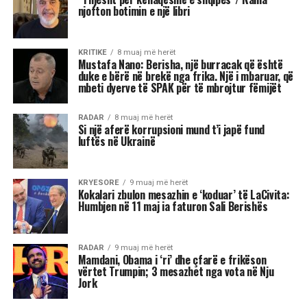
Blinken thotë se qëndron plotësisht pas
sanksioneve të vendosura nga Departamenti
Amerikan i Shtetit ndaj Berishës, duke nënvizuar
se nuk ka asnjë dyshim apo hezitim për këtë
vendim.
Pyetja u drejtua nga shtetasi shqiptar Fatjon
Semanjaku, i cili duke rikujtuar vendimin e
administratës së mëparshme amerikane për
shpalljen “non grata” të Berishës, dhe faktin që
Blinken e cilësoi kryeministrin Edi Rama “lider
të shquar” gjatë një vizite në Shqipëri, i drejtoi
këtë pyetje:
“Dua të di sa i “shquar” duhet të jem që dyert e
Zyrës Ovale të hapen në rast se bëhem