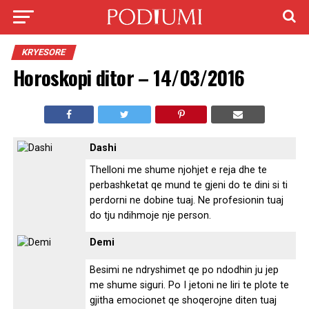
KRYESORE
Horoskopi ditor – 14/03/2016
Dashi
Thelloni me shume njohjet e reja dhe te
perbashketat qe mund te gjeni do te dini si ti
perdorni ne dobine tuaj. Ne profesionin tuaj
do tju ndihmoje nje person.
Demi
Besimi ne ndryshimet qe po ndodhin ju jep
me shume siguri. Po I jetoni ne liri te plote te
gjitha emocionet qe shoqerojne diten tuaj