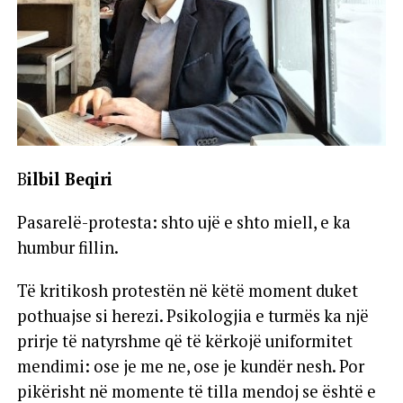
B
ilbil Beqiri
Pasarelë-protesta: shto ujë e shto miell, e ka
humbur fillin.
Të kritikosh protestën në këtë moment duket
pothuajse si herezi. Psikologjia e turmës ka një
prirje të natyrshme që të kërkojë uniformitet
mendimi: ose je me ne, ose je kundër nesh. Por
pikërisht në momente të tilla mendoj se është e