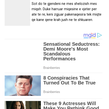
Sot do te gjendeni ne mes xhelozish mes
miqsh. Duke harruar miqesine e vjeter per
ate te re, keni zgjuar pakenaqesira tek miqte
qe kane qene krah jush ne te shkuaren.