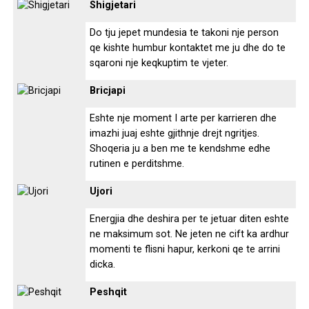
Shigjetari
Do tju jepet mundesia te takoni nje person
qe kishte humbur kontaktet me ju dhe do te
sqaroni nje keqkuptim te vjeter.
Bricjapi
Eshte nje moment I arte per karrieren dhe
imazhi juaj eshte gjithnje drejt ngritjes.
Shoqeria ju a ben me te kendshme edhe
rutinen e perditshme.
Ujori
Energjia dhe deshira per te jetuar diten eshte
ne maksimum sot. Ne jeten ne cift ka ardhur
momenti te flisni hapur, kerkoni qe te arrini
dicka.
Peshqit