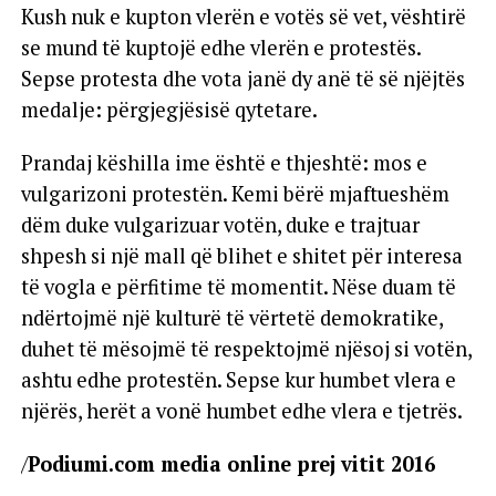
Kush nuk e kupton vlerën e votës së vet, vështirë
se mund të kuptojë edhe vlerën e protestës.
Sepse protesta dhe vota janë dy anë të së njëjtës
medalje: përgjegjësisë qytetare.
Prandaj këshilla ime është e thjeshtë: mos e
vulgarizoni protestën. Kemi bërë mjaftueshëm
dëm duke vulgarizuar votën, duke e trajtuar
shpesh si një mall që blihet e shitet për interesa
të vogla e përfitime të momentit. Nëse duam të
ndërtojmë një kulturë të vërtetë demokratike,
duhet të mësojmë të respektojmë njësoj si votën,
ashtu edhe protestën. Sepse kur humbet vlera e
njërës, herët a vonë humbet edhe vlera e tjetrës.
/
Podiumi.com media online prej vitit 2016