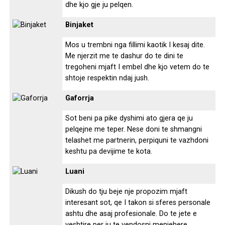
dhe kjo gje ju pelqen.
Binjaket
Mos u trembni nga fillimi kaotik I kesaj dite.
Me njerzit me te dashur do te dini te
tregoheni mjaft I embel dhe kjo vetem do te
shtoje respektin ndaj jush.
Gaforrja
Sot beni pa pike dyshimi ato gjera qe ju
pelqejne me teper. Nese doni te shmangni
telashet me partnerin, perpiquni te vazhdoni
keshtu pa devijime te kota.
Luani
Dikush do tju beje nje propozim mjaft
interesant sot, qe I takon si sferes personale
ashtu dhe asaj profesionale. Do te jete e
veshtire per ju te vendosni menjehere.