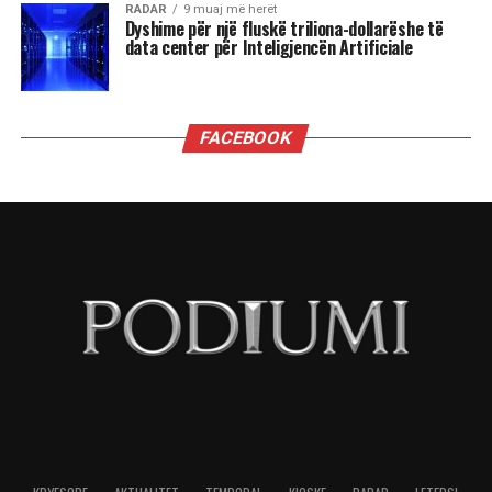
kryeministër i Shqipërisë kur në Shtëpinë e
Bardhë rikthehet fraksioni mafioz i George Soros
i së majtës së sotme shumë shumë shumë
malinje?”
”Ju thatë që mund të zgjedh përgjigjen që dua t’i
përgjigjem. Shikoni, para së gjithash më vjen
shumë, shumë keq për atë që keni kaluar
personalisht. Askush nuk duhet të kalojë nëpër
atë që përshkruat. Por, unë qëndroj plotësisht pas
sanksioneve të vendosura ndaj z. Berisha. Nuk
kam asnjë hezitim apo dyshim për këtë vendim,
aspak. Kjo nuk flet për mangësitë e
administratës, por flet për mangësitë e Berishës
dhe unë do të vazhdoj të qëndroj pas kësaj. Është
thjesht një ndryshim gjykimi”,- tha Blinken.