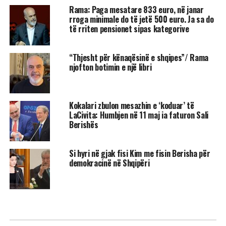
Rama: Paga mesatare 833 euro, në janar
rroga minimale do të jetë 500 euro. Ja sa do
të rriten pensionet sipas kategorive
“Thjesht për kënaqësinë e shqipes”/ Rama
njofton botimin e një libri
Kokalari zbulon mesazhin e ‘koduar’ të
LaCivita: Humbjen në 11 maj ia faturon Sali
Berishës
Si hyri në gjak fisi Kim me fisin Berisha për
demokracinë në Shqipëri