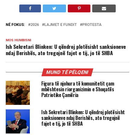
NË FOKUS:
2026
LAJMET E FUNDIT
PROTESTA
MOS HUMBISNI
Ish Sekretari Blinken: U qëndroj plotësisht sanksioneve
ndaj Berishës, ato tregojnë fajet e tij, jo të SHBA
MUND TË PËLQENI
Figura të njohura të komunitetit çam
mbështesin riorganizimin e Shoqatës
Patriotike Çamëria
Ish Sekretari Blinken: U qëndroj plotësisht
sanksioneve ndaj Berishës, ato tregojnë
fajet e tij, jo të SHBA