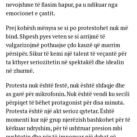
nevojshme të flasim hapur, pa u ndikuar nga
emocionet e çastit.
Prej kohësh mënyra se si po protestohet nuk më
bind. Shpesh pyes veten se si arrijmë të
vulgarizojmë pothuajse çdo kauzë që marrim
përsipër. Sikur të kemi një talent të veçantë për
ta kthyer seriozitetin në spektakël dhe idealin
në zhurmë.
Protesta nuk është festë, nuk është shfaqje dhe
as garë për mikrofonin. Nuk është vendi ku secili
përpiqet të bëhet protagonist për disa minuta.
Protesta është një akt serioz qytetar. Është
momenti kur një grup njerëzish bashkohet për të
kërkuar ndryshim, për të ushtruar presion mbi
pushtetin dhe për të imponuar një debat që