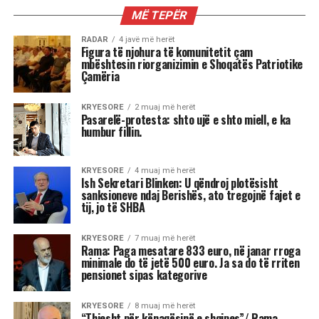
KRYESORE
Ish Sekretari Blinken: U qëndroj
plotësisht sanksioneve ndaj
Berishës, ato tregojnë fajet e tij, jo
të SHBA
Ish-Sekretari amerikan i Shtetit, Antony Blinken
është pyetur gjatë një bashkëbisedimi “Harvard
Institute of Politics”, për shpalljen “non grata” të
Sali Berisha nga DASH.