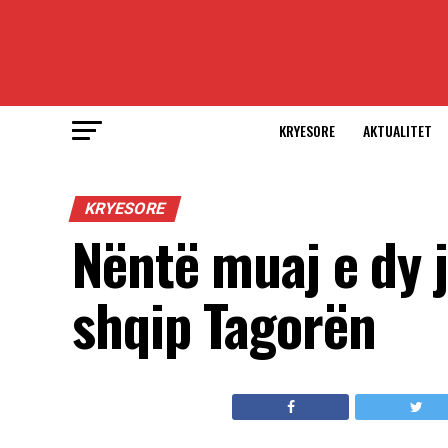
KRYESORE
AKTUALITET
KRYESORE
Nëntë muaj e dy j
shqip Tagorën