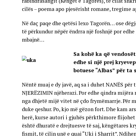
rabindrasangit (Këngët e Tagorës), të cilat shkr
cilës – poema apo pjesërisht romane, tregime ap
Në daç paqe dhe qetësi lexo Tagorën… ose dëgjo
të përkundur nëpër ëndrra një foshnjë por edhe p
mbajnë…
Sa kohë ka që vendosët t
edhe si një prej kryeve
botuese “Albas” për ta s
Nëntë muaj e dy javë, aq sa i duhet NANËS për 
NJERËZIMIN njëherazi. Por edhe qindra mijëra
nga dhjetë mijë vitet në çdo frymëmarrje. Për m
duke qeshur. Po, kjo më gëzon fort. Dhe kam arsye
herë, kurse autori i gjuhës përkthimore flijoh
është dhuratë e drejtuesve të saj, këngëtares kry
fismit, të cilin unë e quaj “Uki i Sharrit”. Ndi