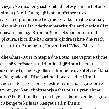
tëvjeçar. Në moshën gjashtëmbëdhjetëvjeçare ai botoi të
simha ( Dielli Luan), që ishte mbërthyer nga
 1877–ën u diplomua me tregimet e shkurtra dhe dramat,
anist, universalist, ndërkombëtarist dhe anti-nacionalist
 pavarësinë nga Britania. Si një eksponent i Rilindjes
 piktura, skica dhe karikatura, qindra tekste dhe rreth
institutin që themeloi, Universiteti “Visva-Bharati’.
) dhe Ghare-Baire (Shtëpia dhe Bota) janë veprat e tij më
et janë vlerësuar për lirizmin, ligjërimin bisedor,
zimet e tij janë zgjedhur si himnet e dy shteteve “Jana
e Bangladeshit. Disa burime thonë se edhe Himni
 ndërsa të tjerë thonë se është frymëzuar nga vepra e
atyrën, por këtu shpirtërorja është tejet e pranishme ….
ohur në Perëndim dhe u përkthye në shumë vende. Tagora
këngë të krijuara. Këngët e tij, njihen si