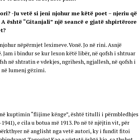
tori? -Ju vetë si jeni njohur me këtë poet – njeriu që
A është “Gitanjali” një seancë e gjatë shpirtërore
t?
njohur nëpërmjet leximeve. Vonë. Jo në rini. Asnjë
. Jam i bindur se kur lexon këtë libër, në qofsh i shtruar
h në shtratin e vdekjes, ngrihesh, ngjallesh, në qofsh i
n në lumenj gëzimi.
 në kuptimin “flijime kënge”, është titulli i përmbledhjes
41), e cila u botua më 1913. Po në të njëjtin vit, për
ërkthyer në anglisht nga vetë autori, ky i fundit fitoi
abindranat Tagorën! Kaq e vërtetë është kjo, sa thuhet