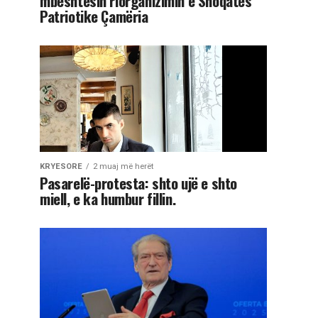
mbështesin riorganizimin e Shoqatës
Patriotike Çamëria
KRYESORE
2 muaj më herët
Pasarelë-protesta: shto ujë e shto
miell, e ka humbur fillin.