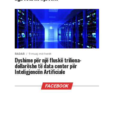
RADAR
9 muaj më herët
Dyshime për një fluskë triliona-
dollarëshe të data center për
Inteligjencën Artificiale
FACEBOOK