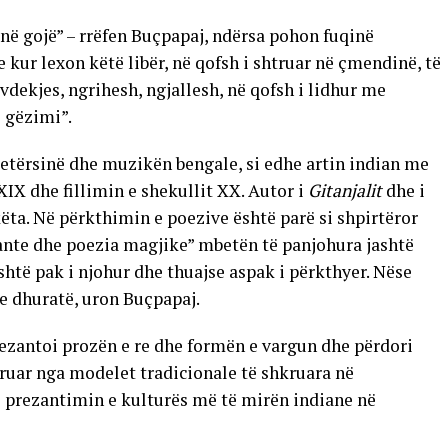
 në gojë” – rrëfen Buçpapaj, ndërsa pohon fuqinë
se kur lexon këtë libër, në qofsh i shtruar në çmendinë, të
vdekjes, ngrihesh, ngjallesh, në qofsh i lidhur me
j gëzimi”.
letërsinë dhe muzikën bengale, si edhe artin indian me
IX dhe fillimin e shekullit XX. Autor i
Gitanjalit
dhe i
skëta. Në përkthimin e poezive është parë si shpirtëror
egante dhe poezia magjike” mbetën të panjohura jashtë
htë pak i njohur dhe thuajse aspak i përkthyer. Nëse
hte dhuratë, uron Buçpapaj.
prezantoi prozën e re dhe formën e vargun dhe përdori
iruar nga modelet tradicionale të shkruara në
në prezantimin e kulturës më të mirën indiane në