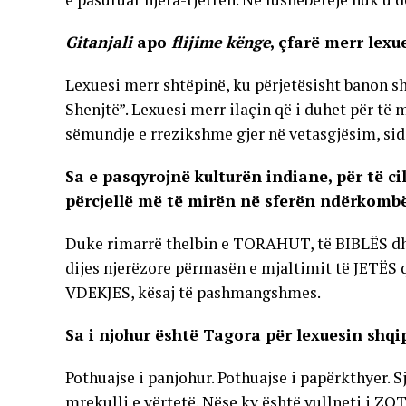
Gitanjali
apo
flijime kënge
, çfarë merr lex
Lexuesi merr shtëpinë, ku përjetësisht banon sh
Shenjtë”. Lexuesi merr ilaçin që i duhet për të m
sëmundje e rrezikshme gjer në vetasgjësim, sid
Sa e pasqyrojnë kulturën indiane, për të ci
përcjellë më të mirën në sferën ndërkombët
Duke rimarrë thelbin e TORAHUT, të BIBLËS dh
dijes njerëzore përmasën e mjaltimit të JETËS q
VDEKJES, kësaj të pashmangshmes.
Sa i njohur është Tagora për lexuesin shqip
Pothuajse i panjohur. Pothuajse i papërkthyer. Sj
mrekulli e vërtetë. Nëse ky është vullneti i ZO