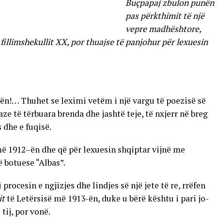
Buçpapaj zbulon punën
pas përkthimit të një
vepre madhështore,
illimshekullit XX, por thuajse të panjohur për lexuesin
ën!… Thuhet se leximi vetëm i një vargu të poezisë së
aze të tërbuara brenda dhe jashtë teje, të nxjerr në breg
 dhe e fuqisë.
më 1912–ën dhe që për lexuesin shqiptar vijnë me
 botuese “Albas”.
 procesin e ngjizjes dhe lindjes së një jete të re, rrëfen
it
të Letërsisë më 1913-ën, duke u bërë kështu i pari jo-
tij, por vonë.