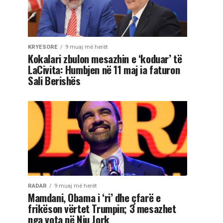
KRYESORE
9 muaj më herët
Kokalari zbulon mesazhin e ‘koduar’ të
LaCivita: Humbjen në 11 maj ia faturon
Sali Berishës
RADAR
9 muaj më herët
Mamdani, Obama i ‘ri’ dhe çfarë e
frikëson vërtet Trumpin; 3 mesazhet
nga vota në Nju Jork