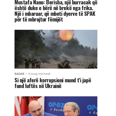
Mustafa Nano: Berisha, një burracak që
është duke e bërë në brekë nga frika.
Një i mbaruar, që mbeti dyerve të SPAK
për të mbrojtur fëmijët
RADAR
9 muaj më herët
Si një aferë korrupsioni mund t’i japë
fund luftës në Ukrainë