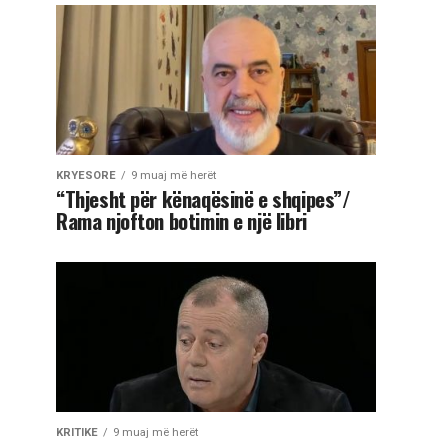
KRYESORE
9 muaj më herët
“Thjesht për kënaqësinë e shqipes”/
Rama njofton botimin e një libri
KRITIKE
9 muaj më herët