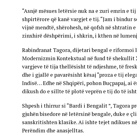
“Asnjë mësues letërsie nuk na e zuri emrin e tij
shpirtërore që kanë vargjet e tij. “Jam i bindur 
vijnë mendtë, shërohesh, në qofsh në shtratin e 
zinxhirë dëshpërimi, i shkrin, i kthen në lumen
Rabindranat Tagora, dijetari bengal e riformoi 
Modernizmin Kontekstual në fund të shekullit X
vargjeve të tija thellësisht të ndjeshme, të fre
dhe i gjallë e pavarësisht kësaj “proza e tij el
Indisë… Edhe në Shqipëri, pohon Buçpapaj, ai ës
dikush do e sillte të plotë veprën e tij do të is
Shpesh i thirrur si “Bardi i Bengalit ”, Tagora 
gjuhën bisedore në letërsinë bengale, duke e çl
sanskritishten klasike. Ai ishte tejet ndikues 
Perëndim dhe anasjelltas.