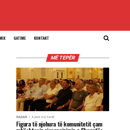
MIX
GATIME
KONTAKT
MË TEPËR
RADAR
4 javë më herët
Figura të njohura të komunitetit çam