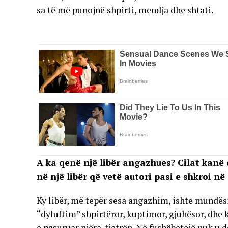
sa të më punojnë shpirti, mendja dhe shtati.
A ka qenë një libër angazhues? Cilat kanë 
në një libër që vetë autori pasi e shkroi n
Ky libër, më tepër sesa angazhim, ishte mundësi
“dyluftim” shpirtëror, kuptimor, gjuhësor, dhe kul
e pasuruar njëra-tjetrën. Në fushëbetejë nuk u de