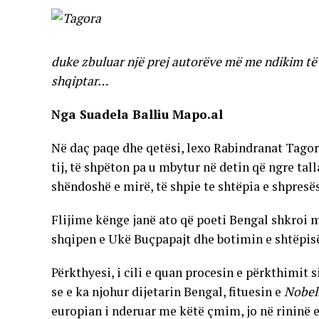
duke zbuluar një prej autorëve më me ndikim të f
shqiptar…
Nga Suadela Balliu Mapo.al
Në daç paqe dhe qetësi, lexo Rabindranat Tagor
tij, të shpëton pa u mbytur në detin që ngre tall
shëndoshë e mirë, të shpie te shtëpia e shpresës
Flijime kënge janë ato që poeti Bengal shkroi 
shqipen e Ukë Buçpapajt dhe botimin e shtëpisë
Përkthyesi, i cili e quan procesin e përkthimit si
se e ka njohur dijetarin Bengal, fituesin e
Nobel
europian i nderuar me këtë çmim, jo në rininë e 