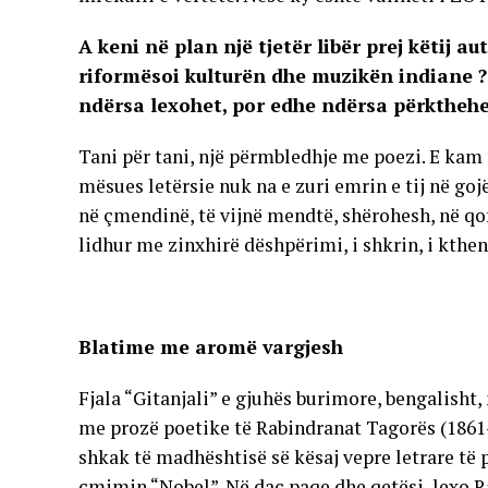
A keni në plan një tjetër libër prej këtij au
riformësoi kulturën dhe muzikën indiane ? 
ndërsa lexohet, por edhe ndërsa përkthehe
Tani për tani, një përmbledhje me poezi. E kam 
mësues letërsie nuk na e zuri emrin e tij në gojë
në çmendinë, të vijnë mendtë, shërohesh, në qofs
lidhur me zinxhirë dëshpërimi, i shkrin, i kthe
Blatime me aromë vargjesh
Fjala “Gitanjali” e gjuhës burimore, bengalisht,
me prozë poetike të Rabindranat Tagorës (1861-19
shkak të madhështisë së kësaj vepre letrare të p
çmimin “Nobel”. Në daç paqe dhe qetësi, lexo R