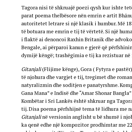
Tagora nisi të shkruajë poezi qysh kur ishte te
parat poema thelbësore nën emrin e artit Bhānu
autoritetet letrare si një klasik i humbur. Më
të botuara me emrin e tij të vërtetë. Si një hum
i flaktë ai denoncoi Raxhin Britanik dhe advokoi
Bengale, ai përparoi kanun e gjerë që përfshinin
dymijë këngë; trashëgimia e tij ka rezistuar në 
Gitanjali
(Flijime kënge), Gora ( Fytyra e pastër
të njohura dhe vargjet e tij, tregimet dhe roman
natyralizmin dhe soditjen e panatyrshme. Kompo
Gana Mana” e Indisë dhe “Amar Shonar Bangla” 
Kombëtar i Sri Lankës është shkruar nga Tagora,
tij. Disa poema përfshijnë tema të lidhura me n
Gitanjali
në versionin anglisht u bë shumë i nj
ka qenë edhe një kompozitor prodhimtar me 2230 