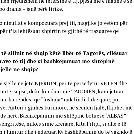
ihen rrjedhshëm në letërsinë e tij, pjesa më e madhe e së
o drama – janë bërë lirike.
 ninullat e kompozuara prej tij, magjike jo vetëm për
ër t’ia lehtësuar shpirtin të gjithë të trazuarve që
ë sillnit në shqip këtë libër të Tagorës, cilësuar
prave të tij dhe si bashkëpunuat me shtëpinë
jellë në shqip?
të sjellë në jetë NJERIUN, për të përsëdytur VETEN dhe
 mote, sepse, duke kënduar me TAGORËN, kam jetuar
ua, ka rëndësi që “foshnja” nuk lindi duke qarë, por
: Autori i gjuhës burimore, në secilën fjalë, flijohet një
et dy herë. Bashkëpunimi me shtëpinë botuese “ALBAS”
engritëse, mikes sime krenare, Rita Filipi, si dhe e të
hem i lumtur dhe i nderuar. Ky bashkëpunim do të vazhdojë