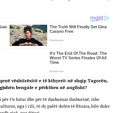
qenë vështirësitë e të kthyerit në shqip Tagorën,
ë gjuhën bengale e përktheu në anglisht?
 për t’u lutur dhe për të dashuruar dashurinë, ishe
turor, nga i cili, të dy palët dolën të fituara, bile duke
rdh gjak, por dituri.