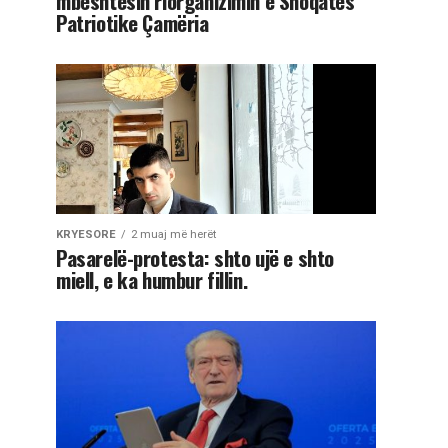
mbështesin riorganizimin e Shoqatës
Patriotike Çamëria
KRYESORE
2 muaj më herët
Pasarelë-protesta: shto ujë e shto
miell, e ka humbur fillin.