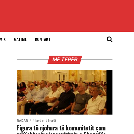
MIX
GATIME
KONTAKT
MË TEPËR
RADAR
4 javë më herët
Figura të njohura të komunitetit çam