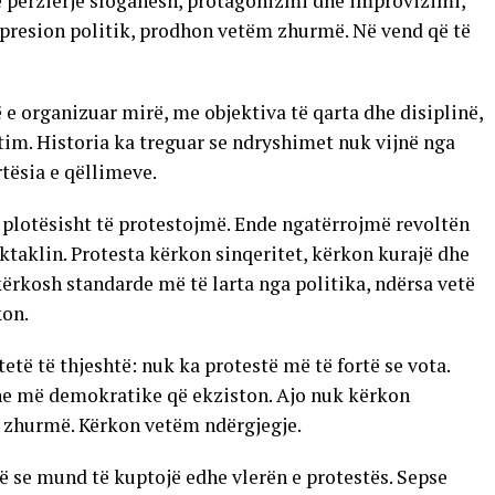
ë përzierje sloganesh, protagonizmi dhe improvizimi,
ë presion politik, prodhon vetëm zhurmë. Në vend që të
 e organizuar mirë, me objektiva të qarta dhe disiplinë,
im. Historia ka treguar se ndryshimet nuk vijnë nga
tësia e qëllimeve.
lotësisht të protestojmë. Ende ngatërrojmë revoltën
aklin. Protesta kërkon sinqeritet, kërkon kurajë dhe
ërkosh standarde më të larta nga politika, ndërsa vetë
kon.
tetë të thjeshtë: nuk ka protestë më të fortë se vota.
he më demokratike që ekziston. Ajo nuk kërkon
 zhurmë. Kërkon vetëm ndërgjegje.
rë se mund të kuptojë edhe vlerën e protestës. Sepse