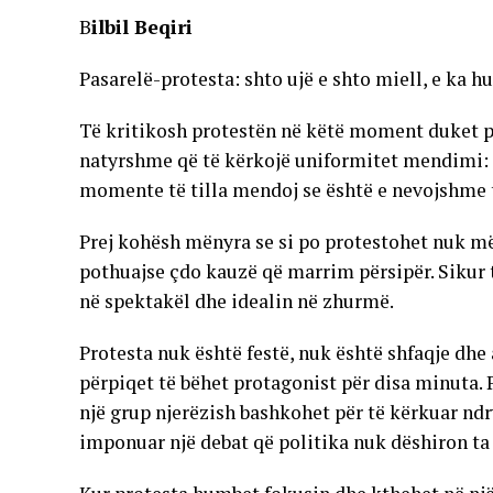
B
ilbil Beqiri
Pasarelë-protesta: shto ujë e shto miell, e ka hu
Të kritikosh protestën në këtë moment duket pot
natyrshme që të kërkojë uniformitet mendimi: os
momente të tilla mendoj se është e nevojshme t
Prej kohësh mënyra se si po protestohet nuk më
pothuajse çdo kauzë që marrim përsipër. Sikur t
në spektakël dhe idealin në zhurmë.
Protesta nuk është festë, nuk është shfaqje dhe
përpiqet të bëhet protagonist për disa minuta. 
një grup njerëzish bashkohet për të kërkuar ndr
imponuar një debat që politika nuk dëshiron ta 