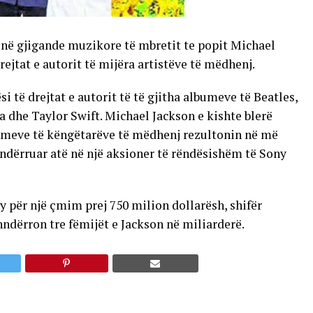
inë gjigande muzikore të mbretit te popit Michael
ejtat e autorit të mijëra artistëve të mëdhenj.
 të drejtat e autorit të të gjitha albumeve të Beatles,
 dhe Taylor Swift. Michael Jackson e kishte blerë
umeve të këngëtarëve të mëdhenj rezultonin në më
ndërruar atë në një aksioner të rëndësishëm të Sony
 për një çmim prej 750 milion dollarësh, shifër
dërron tre fëmijët e Jackson në miliarderë.