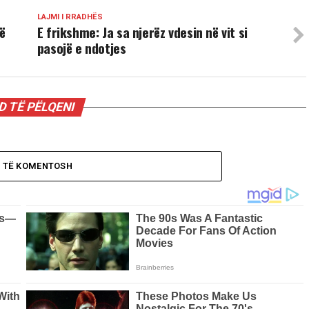
LAJMI I RRADHËS
ë
E frikshme: Ja sa njerëz vdesin në vit si
pasojë e ndotjes
 TË PËLQENI
O TË KOMENTOSH