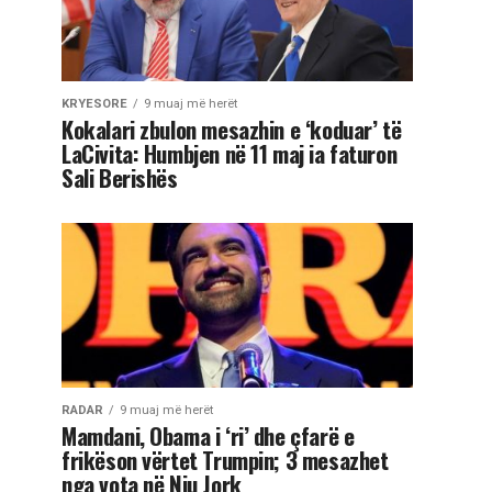
KRYESORE
9 muaj më herët
Kokalari zbulon mesazhin e ‘koduar’ të
LaCivita: Humbjen në 11 maj ia faturon
Sali Berishës
RADAR
9 muaj më herët
Mamdani, Obama i ‘ri’ dhe çfarë e
frikëson vërtet Trumpin; 3 mesazhet
nga vota në Nju Jork