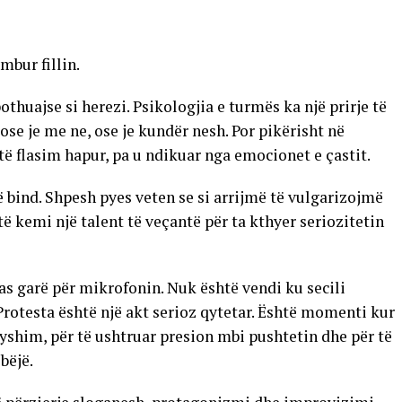
mbur fillin.
huajse si herezi. Psikologjia e turmës ka një prirje të
e je me ne, ose je kundër nesh. Por pikërisht në
ë flasim hapur, pa u ndikuar nga emocionet e çastit.
 bind. Shpesh pyes veten se si arrijmë të vulgarizojmë
ë kemi një talent të veçantë për ta kthyer seriozitetin
 as garë për mikrofonin. Nuk është vendi ku secili
Protesta është një akt serioz qytetar. Është momenti kur
yshim, për të ushtruar presion mbi pushtetin dhe për të
bëjë.