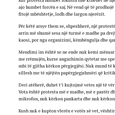
Kur protesta humbet fokusin dhe kthehet në nj
ajo humbet forcën e saj. Në vend që të prodhoj
fitojë mbështetje, lodh dhe largon njerëzit.
Për këtë arsye them se, shpeshherë, një protestë
arrin më shumë sesa një turmë e madhe pa drejt
kaosi, por nga organizimi, këmbëngulja dhe qar
Mendimi im është se ne ende nuk kemi mësuar p
me rrëmujën, kurse angazhimin qytetar me spekt
mbi të gjitha kërkon përgjegjësi. Nuk mund të k
sillesh me të njëjtën papërgjegjshmëri që kriti
Deri atëherë, duhet t’i kujtojmë vetes një të vër
Vota është protesta më e madhe, më e pastër d
mikrofon, nuk kërkon pankarta dhe nuk kërkon
Kush nuk e kupton vlerën e votës së vet, vështi