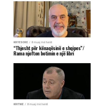
KRYESORE
8 muaj më herët
“Thjesht për kënaqësinë e shqipes”/
Rama njofton botimin e një libri
KRITIKE
8 muaj më herët