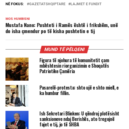
NË FOKUS:
GAZETATSHQIPTARE
LAJMET E FUNDIT
MOS HUMBISNI
Mustafa Nano: Pushteti i Ramës është i frikshëm, unë
do isha çmendur po të kisha pushtetin e tij
MUND TË PËLQENI
Figura të njohura të komunitetit çam
mbështesin riorganizimin e Shoqatës
Patriotike Çamëria
Pasarelë-protesta: shto ujë e shto miell, e
ka humbur fillin.
Ish Sekretari Blinken: U qëndroj plotësisht
sanksioneve ndaj Berishës, ato tregojnë
fajet e tij, jo të SHBA