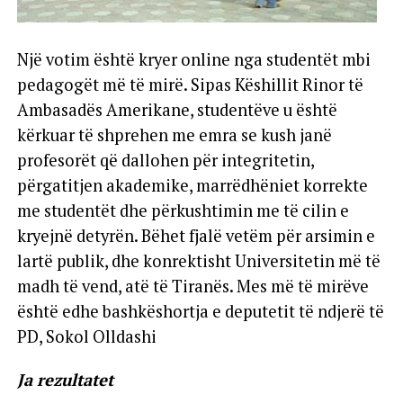
Një votim është kryer online nga studentët mbi
pedagogët më të mirë. Sipas Këshillit Rinor të
Ambasadës Amerikane, studentëve u është
kërkuar të shprehen me emra se kush janë
profesorët që dallohen për integritetin,
përgatitjen akademike, marrëdhëniet korrekte
me studentët dhe përkushtimin me të cilin e
kryejnë detyrën. Bëhet fjalë vetëm për arsimin e
lartë publik, dhe konrektisht Universitetin më të
madh të vend, atë të Tiranës. Mes më të mirëve
është edhe bashkëshortja e deputetit të ndjerë të
PD, Sokol Olldashi
Ja rezultatet