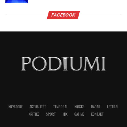
Ministrat kanë rëndësi kur ata kanë
autonomi për të vepruar, e për të treguar se
sa vlejnë, dhe ky nuk është rasti i ministrave
të Ramës.
Kush pranon të bëhet pjesë e kabinetit “Rama” e
ka futur me siguri në llogari që do jenë vartës të
Ramës, dhe aq.
Edi Rama është lider absolut, që delegon pushtet
ose te të besuarit e vet, ose te Diella. Të tjerët do
të jenë numërorë topi.
Po ju jap një provë për këtë. Kur kryeministri po
njoftonte emrat e kabinetit asnjëri prej atyre
s’dinte gjë. Të gjithë po bënin reagime spontane
e po shihnin njëri-tjetrin.