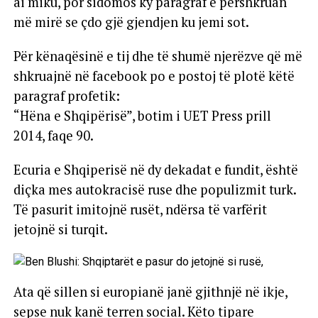
ai miku, por sidomos ky paragraf e përshkruan
më mirë se çdo gjë gjendjen ku jemi sot.
Për kënaqësinë e tij dhe të shumë njerëzve që më
shkruajnë në facebook po e postoj të plotë këtë
paragraf profetik:
“Hëna e Shqipërisë”, botim i UET Press prill
2014, faqe 90.
Ecuria e Shqiperisë në dy dekadat e fundit, është
diçka mes autokracisë ruse dhe populizmit turk.
Të pasurit imitojnë rusët, ndërsa të varfërit
jetojnë si turqit.
Ata që sillen si europianë janë gjithnjë në ikje,
sepse nuk kanë terren social. Këto tipare