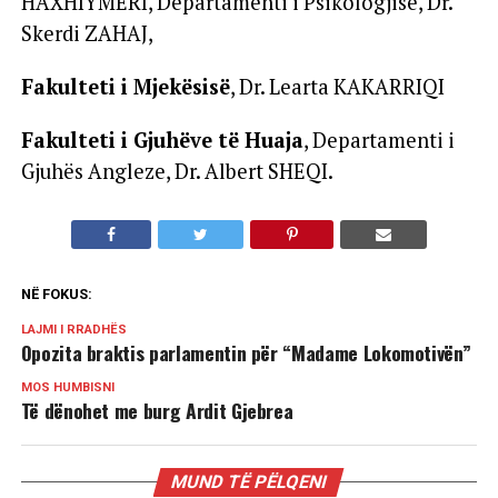
HAXHIYMERI, Departamenti i Psikologjisë, Dr.
Skerdi ZAHAJ,
Fakulteti i Mjekësisë
, Dr. Learta KAKARRIQI
Fakulteti i Gjuhëve të Huaja
, Departamenti i
Gjuhës Angleze, Dr. Albert SHEQI.
NË FOKUS:
LAJMI I RRADHËS
Opozita braktis parlamentin për “Madame Lokomotivën”
MOS HUMBISNI
Të dënohet me burg Ardit Gjebrea
MUND TË PËLQENI