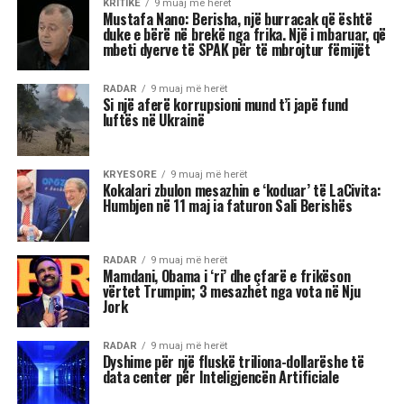
kam kompetencën për ta vlerësuar si gjetje”.
“Duhet të presim për të parë sa funksionale do të
rezultojë”.
“Ministrja më e veçantë është Diella. Zgjedhjet e
tjera s’më befasuan, janë zgjedhje brenda stilit të
Ramës.
Ka zgjedhur sërish kryesisht gra, sepse sipas tij
me gratë punohet më mirë, gjë që unë s’e di sa e
vërtetë është.
Në terma të CV-së dhe përgatitjes akademike,
apo karrierave që kanë, s’më duken keq, sidomos
disa që janë edhe fytyra të reja. Por nuk është se
ka ndonjë rëndësi të madhe.