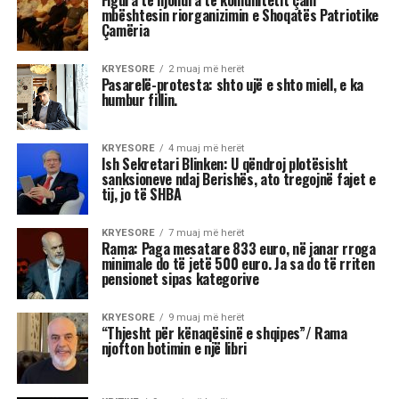
është i frikshëm, unë do isha
çmendur po të kisha pushtetin e tij
Mustafa Nano duke komentuar qeverinë e re, tha
që kryeministri Edi Rama është sot një lider
absolut në Shqipëri, sidomos brenda
mazhorancës socialiste.
Sipas Nanos, ministrja që do të operojë me
inteligjencë artificiale, Diella, është një gjetje
interesante, që i shkon epokës “High
Tecnology”, në të cilën jetojmë, “por unë nuk