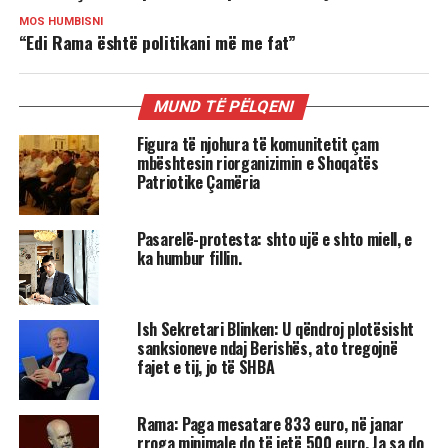
MOS HUMBISNI
“Edi Rama është politikani më me fat”
MUND TË PËLQENI
Figura të njohura të komunitetit çam
mbështesin riorganizimin e Shoqatës
Patriotike Çamëria
Pasarelë-protesta: shto ujë e shto miell, e
ka humbur fillin.
Ish Sekretari Blinken: U qëndroj plotësisht
sanksioneve ndaj Berishës, ato tregojnë
fajet e tij, jo të SHBA
Rama: Paga mesatare 833 euro, në janar
rroga minimale do të jetë 500 euro. Ja sa do