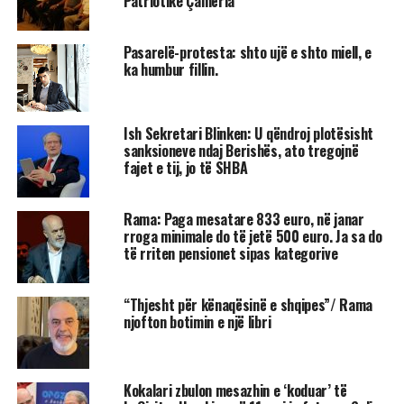
Patriotike Çamëria
Pasarelë-protesta: shto ujë e shto miell, e
ka humbur fillin.
Ish Sekretari Blinken: U qëndroj plotësisht
sanksioneve ndaj Berishës, ato tregojnë
fajet e tij, jo të SHBA
Rama: Paga mesatare 833 euro, në janar
rroga minimale do të jetë 500 euro. Ja sa do
të rriten pensionet sipas kategorive
“Thjesht për kënaqësinë e shqipes”/ Rama
njofton botimin e një libri
Kokalari zbulon mesazhin e ‘koduar’ të