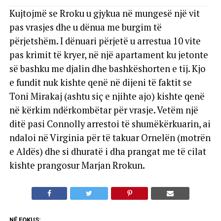
Kujtojmë se Rroku u gjykua në mungesë një vit
pas vrasjes dhe u dënua me burgim të
përjetshëm. I dënuari përjetë u arrestua 10 vite
pas krimit të kryer, në një apartament ku jetonte
së bashku me djalin dhe bashkëshorten e tij. Kjo
e fundit nuk kishte qenë në dijeni të faktit se
Toni Mirakaj (ashtu siç e njihte ajo) kishte qenë
në kërkim ndërkombëtar për vrasje. Vetëm një
ditë pasi Connolly arrestoi të shumëkërkuarin, ai
ndaloi në Virginia për të takuar Ornelën (motrën
e Aldës) dhe si dhuratë i dha prangat me të cilat
kishte prangosur Marjan Rrokun.
NË FOKUS: