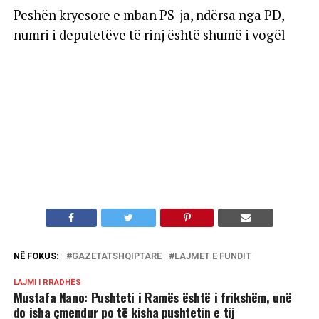
Peshën kryesore e mban PS-ja, ndërsa nga PD,
numri i deputetëve të rinj është shumë i vogël
NË FOKUS:
GAZETATSHQIPTARE
LAJMET E FUNDIT
LAJMI I RRADHËS
Mustafa Nano: Pushteti i Ramës është i frikshëm, unë
do isha çmendur po të kisha pushtetin e tij