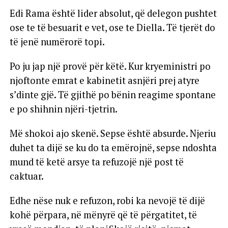
Edi Rama është lider absolut, që delegon pushtet
ose te të besuarit e vet, ose te Diella. Të tjerët do
të jenë numërorë topi.
Po ju jap një provë për këtë. Kur kryeministri po
njoftonte emrat e kabinetit asnjëri prej atyre
s’dinte gjë. Të gjithë po bënin reagime spontane
e po shihnin njëri-tjetrin.
Më shokoi ajo skenë. Sepse është absurde. Njeriu
duhet ta dijë se ku do ta emërojnë, sepse ndoshta
mund të ketë arsye ta refuzojë një post të
caktuar.
Edhe nëse nuk e refuzon, robi ka nevojë të dijë
kohë përpara, në mënyrë që të përgatitet, të