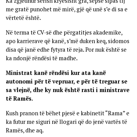
Ka zgjedhur sërish kryesisht gra, sepse sipas tij
me gratë punohet më mirë, gjë që unë s’e di sa e
vërtetë është.
Në terma të CV-së dhe përgatitjes akademike,
apo karrierave që kanë, s’më duken keq, sidomos
disa që janë edhe fytyra të reja. Por nuk është se
ka ndonjë rëndësi të madhe.
Ministrat kanë rëndësi kur ata kanë
autonomi për të vepruar, e për të treguar se
sa vlejnë, dhe ky nuk është rasti i ministrave
të Ramës.
Kush pranon të bëhet pjesë e kabinetit “Rama” e
ka futur me siguri në llogari që do jenë vartës të
Ramës, dhe aq.