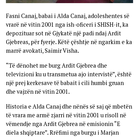
Fasni Canaj, babai i Alda Canaj, adoleshentes së
vrarë në vitin 2001 nga ish-oficeri i SHISH-it, ka
depozituar sot në Gjykatë një padi ndaj Ardit
Gjebreas, për fyerje. Këtë çështje në ngarkim e ka
marrë avokati, Saimir Visha.
“Të dënohet me burg Ardit Gjebrea dhe
televizioni ku u transmetua ajo intervistë”, është
një prej kerkesave të babait i cili humbi gruan
dhe vajzën në vitin 2001.
Historia e Alda Canaj dhe nënës së saj që mbetën
të vrara me armë zjarri në vitin 2001 u risoll në
vëmendje nga Ardit Gjebrea në emisionin “E
diela shqiptare”. Rrëfimi nga burgu i Marjan