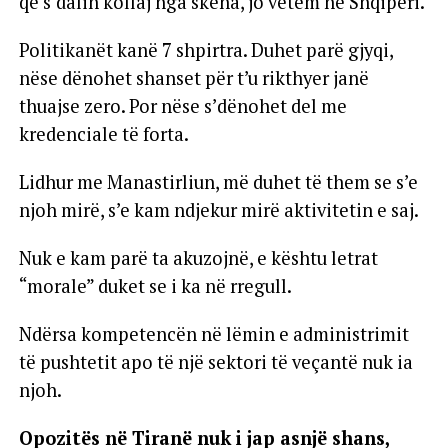
që s’dalin kollaj nga skena, jo vetëm në Shqipëri.
Politikanët kanë 7 shpirtra. Duhet parë gjyqi,
nëse dënohet shanset për t’u rikthyer janë
thuajse zero. Por nëse s’dënohet del me
kredenciale të forta.
Lidhur me Manastirliun, më duhet të them se s’e
njoh mirë, s’e kam ndjekur mirë aktivitetin e saj.
Nuk e kam parë ta akuzojnë, e kështu letrat
“morale” duket se i ka në rregull.
Ndërsa kompetencën në lëmin e administrimit
të pushtetit apo të një sektori të veçantë nuk ia
njoh.
Opozitës në Tiranë nuk i jap asnjë shans,