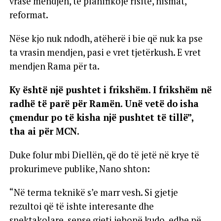
vrasë mendjen, të planifikojë risitë, nismat,
reformat.
Nëse kjo nuk ndodh, atëherë i bie që nuk ka pse
ta vrasin mendjen, pasi e vret tjetërkush. E vret
mendjen Rama për ta.
Ky është një pushtet i frikshëm. I frikshëm në
radhë të parë për Ramën. Unë vetë do isha
çmendur po të kisha një pushtet të tillë”,
tha ai për MCN.
Duke folur mbi Diellën, që do të jetë në krye të
prokurimeve publike, Nano shton:
“Në terma teknikë s’e marr vesh. Si gjetje
rezultoi që të ishte interesante dhe
spektakolare, sepse gjeti jehonë kudo, edhe në