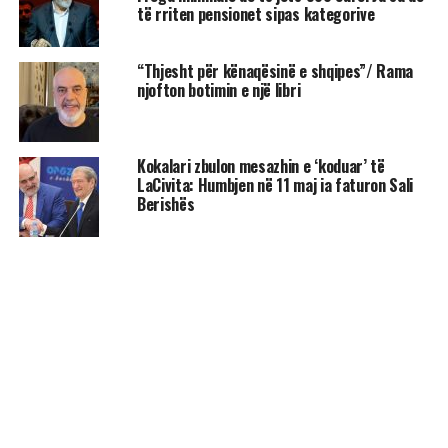
të rriten pensionet sipas kategorive
“Thjesht për kënaqësinë e shqipes”/ Rama
njofton botimin e një libri
Kokalari zbulon mesazhin e ‘koduar’ të
LaCivita: Humbjen në 11 maj ia faturon Sali
Berishës
AKTUALITET
“Edi Rama është politikani më me
fat”