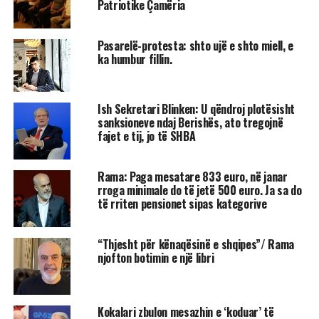
Patriotike Çamëria
Pasarelë-protesta: shto ujë e shto miell, e
ka humbur fillin.
Ish Sekretari Blinken: U qëndroj plotësisht
sanksioneve ndaj Berishës, ato tregojnë
fajet e tij, jo të SHBA
Rama: Paga mesatare 833 euro, në janar
rroga minimale do të jetë 500 euro. Ja sa do
të rriten pensionet sipas kategorive
“Thjesht për kënaqësinë e shqipes”/ Rama
njofton botimin e një libri
Kokalari zbulon mesazhin e ‘koduar’ të