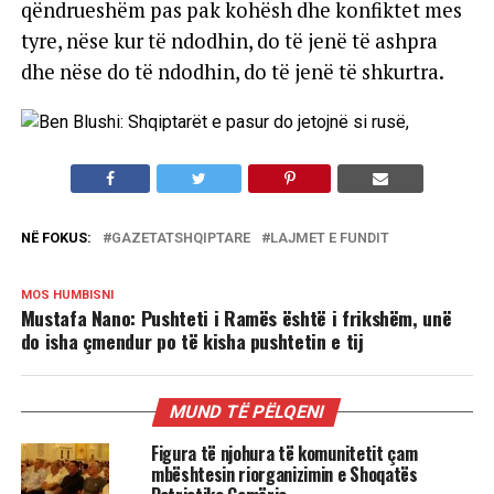
qëndrueshëm pas pak kohësh dhe konfiktet mes
tyre, nëse kur të ndodhin, do të jenë të ashpra
dhe nëse do të ndodhin, do të jenë të shkurtra.
NË FOKUS:
GAZETATSHQIPTARE
LAJMET E FUNDIT
MOS HUMBISNI
Mustafa Nano: Pushteti i Ramës është i frikshëm, unë
do isha çmendur po të kisha pushtetin e tij
MUND TË PËLQENI
Figura të njohura të komunitetit çam
mbështesin riorganizimin e Shoqatës