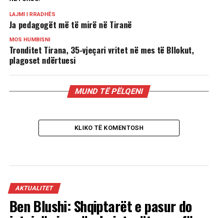
LAJMI I RRADHËS
Ja pedagogët më të mirë në Tiranë
MOS HUMBISNI
Tronditet Tirana, 35-vjeçari vritet në mes të Bllokut,
plagoset ndërtuesi
MUND TË PËLQENI
KLIKO TË KOMENTOSH
AKTUALITET
Ben Blushi: Shqiptarët e pasur do