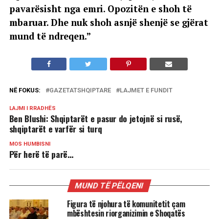
pavarësisht nga emri. Opozitën e shoh të
mbaruar. Dhe nuk shoh asnjë shenjë se gjërat
mund të ndreqen.”
NË FOKUS:
GAZETATSHQIPTARE
LAJMET E FUNDIT
LAJMI I RRADHËS
Ben Blushi: Shqiptarët e pasur do jetojnë si rusë,
shqiptarët e varfër si turq
MOS HUMBISNI
Për herë të parë…
MUND TË PËLQENI
Figura të njohura të komunitetit çam
mbështesin riorganizimin e Shoqatës