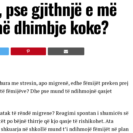
, pse gjithnjë e më
në dhimbje koke?
dhura me stresin, apo migrenë, edhe fëmijët preken prej
it të fëmijëve? Dhe pse mund të ndihmojnë qasjet
ë atak të rëndë migrene? Reagimi spontan i shumicës së
t po bëjnë thirrje që kjo qasje të rishikohet. Ata
shkuarja në shkollë mund t’i ndihmojë fëmijët në plan