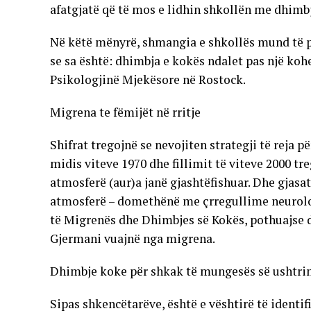
afatgjatë që të mos e lidhin shkollën me dhimb
Në këtë mënyrë, shmangia e shkollës mund të p
se sa është: dhimbja e kokës ndalet pas një kohe
Psikologjinë Mjekësore në Rostock.
Migrena te fëmijët në rritje
Shifrat tregojnë se nevojiten strategji të reja 
midis viteve 1970 dhe fillimit të viteve 2000 tr
atmosferë (aur)a janë gjashtëfishuar. Dhe gjas
atmosferë – domethënë me çrregullime neurologj
të Migrenës dhe Dhimbjes së Kokës, pothuajse d
Gjermani vuajnë nga migrena.
Dhimbje koke për shkak të mungesës së ushtr
Sipas shkencëtarëve, është e vështirë të identi