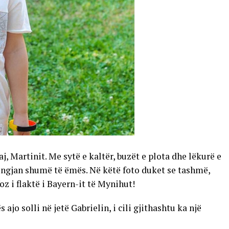
j, Martinit. Me sytë e kaltër, buzët e plota dhe lëkurë e
i i ngjan shumë të ëmës. Në këtë foto duket se tashmë,
foz i flaktë i Bayern-it të Mynihut!
ajo solli në jetë Gabrielin, i cili gjithashtu ka një