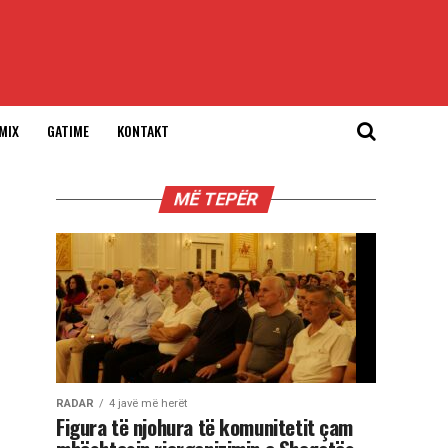
MIX
GATIME
KONTAKT
MË TEPËR
RADAR
4 javë më herët
Figura të njohura të komunitetit çam