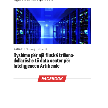
RADAR
9 muaj më herët
Dyshime për një fluskë triliona-
dollarëshe të data center për
Inteligjencën Artificiale
FACEBOOK