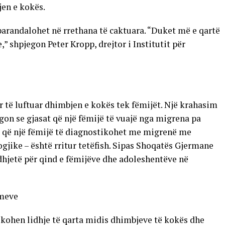
jen e kokës.
arandalohet në rrethana të caktuara. “Duket më e qartë
,” shpjegon Peter Kropp, drejtor i Institutit për
për të luftuar dhimbjen e kokës tek fëmijët. Një krahasim
egon se gjasat që një fëmijë të vuajë nga migrena pa
at që një fëmijë të diagnostikohet me migrenë me
ike – është rritur tetëfish. Sipas Shoqatës Gjermane
hjetë për qind e fëmijëve dhe adoleshentëve në
imeve
fikohen lidhje të qarta midis dhimbjeve të kokës dhe