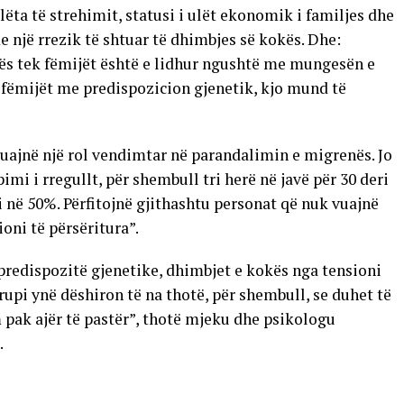
ëta të strehimit, statusi i ulët ekonomik i familjes dhe
 një rrezik të shtuar të dhimbjes së kokës. Dhe:
kës tek fëmijët është e lidhur ngushtë me mungesën e
 fëmijët me predispozicion gjenetik, kjo mund të
luajnë një rol vendimtar në parandalimin e migrenës. Jo
pimi i rregullt, për shembull tri herë në javë për 30 deri
në 50%. Përfitojnë gjithashtu personat që nuk vuajnë
oni të përsëritura”.
predispozitë gjenetike, dhimbjet e kokës nga tensioni
upi ynë dëshiron të na thotë, për shembull, se duhet të
 pak ajër të pastër”, thotë mjeku dhe psikologu
.