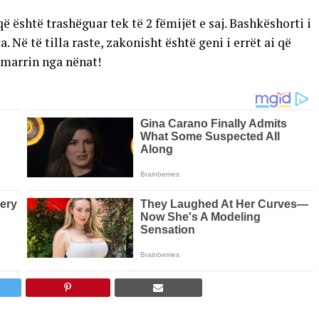
 që është trashëguar tek të 2 fëmijët e saj. Bashkëshorti i
. Në të tilla raste, zakonisht është geni i errët ai që
marrin nga nënat!