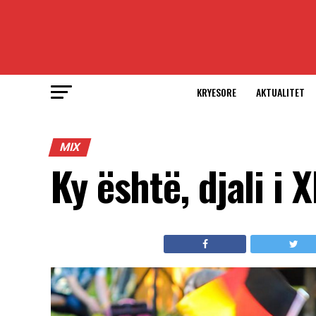
KRYESORE
AKTUALITET
MIX
Ky është, djali i