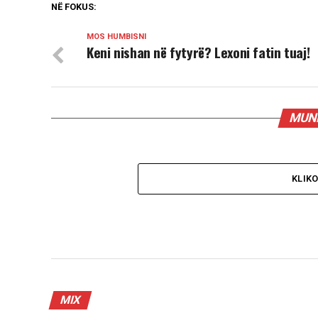
NË FOKUS:
MOS HUMBISNI
Keni nishan në fytyrë? Lexoni fatin tuaj!
MUND
KLIK
MIX