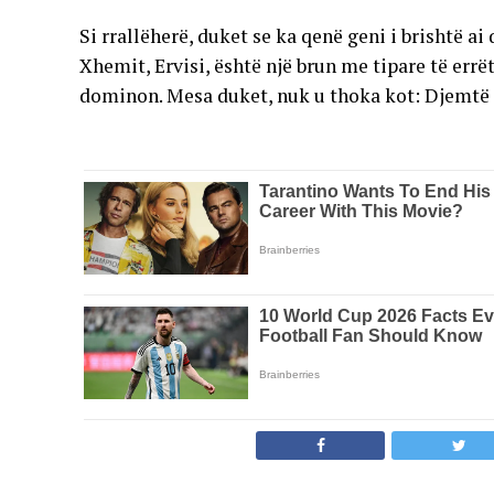
Si rrallëherë, duket se ka qenë geni i brishtë ai
Xhemit, Ervisi, është një brun me tipare të errëta
dominon. Mesa duket, nuk u thoka kot: Djemtë 