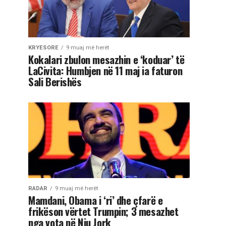
KRYESORE
9 muaj më herët
Kokalari zbulon mesazhin e ‘koduar’ të
LaCivita: Humbjen në 11 maj ia faturon
Sali Berishës
RADAR
9 muaj më herët
Mamdani, Obama i ‘ri’ dhe çfarë e
frikëson vërtet Trumpin; 3 mesazhet
nga vota në Nju Jork