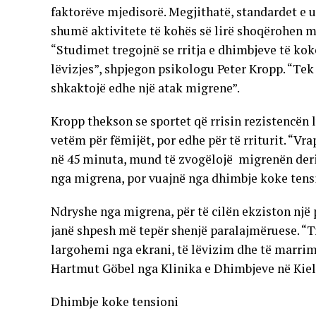
faktorëve mjedisorë. Megjithatë, standardet e ul
shumë aktivitete të kohës së lirë shoqërohen me
“Studimet tregojnë se rritja e dhimbjeve të ko
lëvizjes”, shpjegon psikologu Peter Kropp. “Tek
shkaktojë edhe një atak migrene”.
Kropp thekson se sportet që rrisin rezistencën 
vetëm për fëmijët, por edhe për të rriturit. “Vra
në 45 minuta, mund të zvogëlojë migrenën deri 
nga migrena, por vuajnë nga dhimbje koke tensi
Ndryshe nga migrena, për të cilën ekziston një 
janë shpesh më tepër shenjë paralajmëruese. “Tr
largohemi nga ekrani, të lëvizim dhe të marrim
Hartmut Göbel nga Klinika e Dhimbjeve në Kiel
Dhimbje koke tensioni