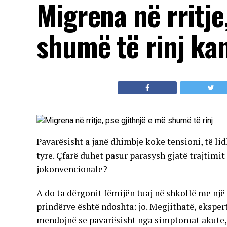
Migrena në rritje
shumë të rinj ka
Pavarësisht a janë dhimbje koke tensioni, të li
tyre. Çfarë duhet pasur parasysh gjatë trajtim
jokonvencionale?
A do ta dërgonit fëmijën tuaj në shkollë me nj
prindërve është ndoshta: jo. Megjithatë, ekspertë
mendojnë se pavarësisht nga simptomat akute, 