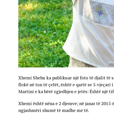
Xhemi Shehu ka publikuar një foto të djalit të sa
flokë në ton të çelët, është e qartë se 5-vjeçar
Martini e ka bërë zgjedhjen e jetës: Është një ti
Xhemi është nëna e 2 djemve; në janar të 2015-ës 
ngjashmëri shumë të madhe me të.