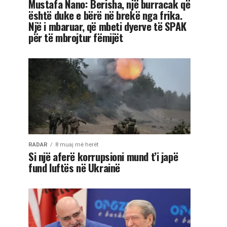
Mustafa Nano: Berisha, një burracak që
është duke e bërë në brekë nga frika.
Një i mbaruar, që mbeti dyerve të SPAK
për të mbrojtur fëmijët
RADAR
8 muaj më herët
Si një aferë korrupsioni mund t’i japë
fund luftës në Ukrainë