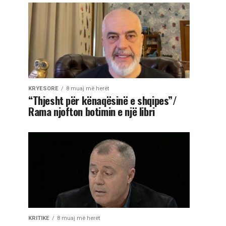
KRYESORE
8 muaj më herët
“Thjesht për kënaqësinë e shqipes”/
Rama njofton botimin e një libri
KRITIKE
8 muaj më herët