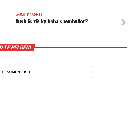
LAJMI I RRADHËS
Kush është ky baba shembullor?
 TË PËLQENI
O TË KOMENTOSH