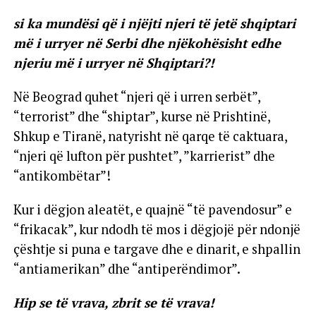
si ka mundësi që i njëjti njeri të jetë shqiptari
më i urryer në Serbi dhe njëkohësisht edhe
njeriu më i urryer në Shqiptari?!
Në Beograd quhet “njeri që i urren serbët”,
“terrorist” dhe “shiptar”, kurse në Prishtinë,
Shkup e Tiranë, natyrisht në qarqe të caktuara,
“njeri që lufton për pushtet”, ”karrierist” dhe
“antikombëtar”!
Kur i dëgjon aleatët, e quajnë “të pavendosur” e
“frikacak”, kur ndodh të mos i dëgjojë për ndonjë
çështje si puna e targave dhe e dinarit, e shpallin
“antiamerikan” dhe “antiperëndimor”.
Hip se të vrava, zbrit se të vrava!