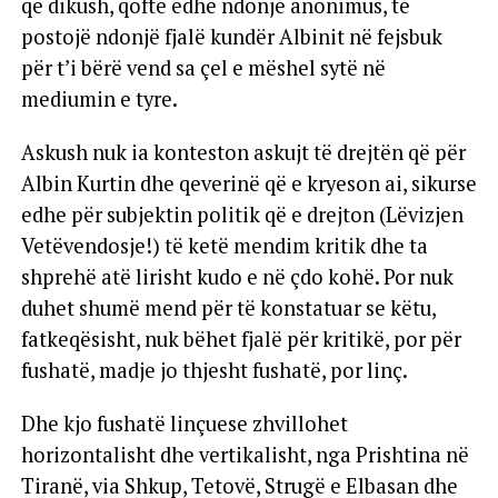
që dikush, qoftë edhe ndonjë anonimus, të
postojë ndonjë fjalë kundër Albinit në fejsbuk
për t’i bërë vend sa çel e mëshel sytë në
mediumin e tyre.
Askush nuk ia konteston askujt të drejtën që për
Albin Kurtin dhe qeverinë që e kryeson ai, sikurse
edhe për subjektin politik që e drejton (Lëvizjen
Vetëvendosje!) të ketë mendim kritik dhe ta
shprehë atë lirisht kudo e në çdo kohë. Por nuk
duhet shumë mend për të konstatuar se këtu,
fatkeqësisht, nuk bëhet fjalë për kritikë, por për
fushatë, madje jo thjesht fushatë, por linç.
Dhe kjo fushatë linçuese zhvillohet
horizontalisht dhe vertikalisht, nga Prishtina në
Tiranë, via Shkup, Tetovë, Strugë e Elbasan dhe