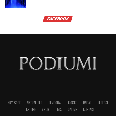
Në 85-vjetorit e lindjes së tij, Arkivi Qendror
Shtetëror i Filmit e uroi aktorin duke shfaqur
dokumentarin “Përballë”, ku vetë Reshat Arbana
ndalet tek rolet më të spikatura të karrierës së
tij.
NË FOKUS:
RESHAT ARBANA
LAJMI I RRADHËS
Albin Kurti në Gijotinë!
MOS HUMBISNI
Hajrie Rondo, aktorja që i qëndisi rolet e saj!
MUND TË PËLQENI