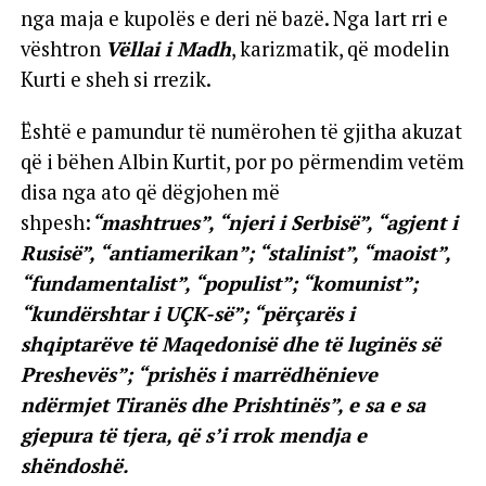
nga maja e kupolës e deri në bazë. Nga lart rri e
vështron
Vëllai i Madh
, karizmatik, që modelin
Kurti e sheh si rrezik.
Është e pamundur të numërohen të gjitha akuzat
që i bëhen Albin Kurtit, por po përmendim vetëm
disa nga ato që dëgjohen më
shpesh:
“mashtrues”, “njeri i Serbisë”, “agjent i
Rusisë”, “antiamerikan”; “stalinist”, “maoist”,
“fundamentalist”, “populist”; “komunist”;
“kundërshtar i UÇK-së”; “përçarës i
shqiptarëve të Maqedonisë dhe të luginës së
Preshevës”; “prishës i marrëdhënieve
ndërmjet Tiranës dhe Prishtinës”, e sa e sa
gjepura të tjera, që s’i rrok mendja e
shëndoshë.