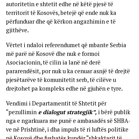
autoritetin e shtetit edhe në këtë pjesë të
territorit të Kosovës, betejë që ende nuk ka
përfunduar dhe që kërkon angazhimin e të
gjithëve.
Vërtet i ndaloi referendumet që mbante Serbia
më parë në Kosovë dhe nuk e formoi
Asociacionin, të cilin ia lanë në derë
pararendësit, por nuk u ka cenuar asnjë të drejtë
pjesëtarëve të komunitetit serb, të cilëve u
drejtohet pa kompleks edhe në gjuhën e tyre.
Vendimi i Departamentit të Shtetit për
“pezullimin
e dialogut strategjik”,
i bërë publik
nga e ngarkuara me punë e ambasadës së SHBA-
ve në Prishtinë, i dha impuls të ri luftës politike
në Kosovë dhe fushatës kundër “shkaktarit të