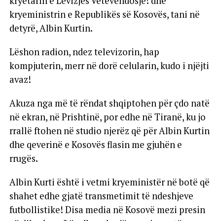
kryetarin e Lëvizjes Vetëvendosje! dhe
kryeministrin e Republikës së Kosovës, tani në
detyrë, Albin Kurtin.
Lëshon radion, ndez televizorin, hap
kompjuterin, merr në dorë celularin, kudo i njëjti
avaz!
Akuza nga më të rëndat shqiptohen për çdo natë
në ekran, në Prishtinë, por edhe në Tiranë, ku jo
rrallë ftohen në studio njerëz që për Albin Kurtin
dhe qeverinë e Kosovës flasin me gjuhën e
rrugës.
Albin Kurti është i vetmi kryeministër në botë që
shahet edhe gjatë transmetimit të ndeshjeve
futbollistike! Disa media në Kosovë mezi presin