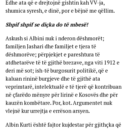
Edhe ata që e drejtojnë gishtin kah VV-ja,
shumica syresh, e dinë, por e bëjnë me qëllim.
Shpif shpif se diçka do të mbesë!
Askush si Albini nuk i nderon dëshmorët;
familjen Jashari dhe familjet e tjera të
dëshmorëve; përpjekjet e pareshtura të
atdhetarëve të të gjithë brezave, nga viti 1912 e
deri më sot; ish-të burgosurit politikë, që e
kaluan rininë burgjeve dhe të gjithë ata
veprimtarë, intelektualë e të tjerë që kontribuan
në çfarëdo mënyre për lirinë e Kosovës dhe për
kauzën kombëtare. Por, kot. Argumentet nuk
vlejnë kur urrejtja e errëson arsyen.
Albin Kurti është fajtor kujdestar për gjithçka që