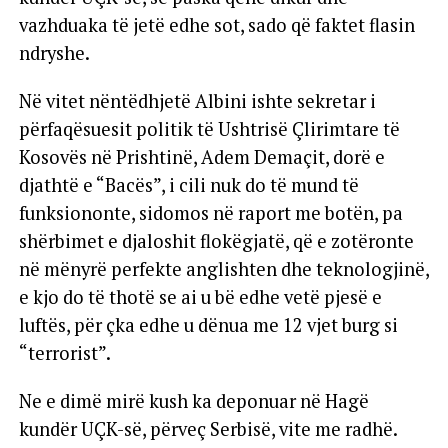
vazhduaka të jetë edhe sot, sado që faktet flasin
ndryshe.
Në vitet nëntëdhjetë Albini ishte sekretar i
përfaqësuesit politik të Ushtrisë Çlirimtare të
Kosovës në Prishtinë, Adem Demaçit, dorë e
djathtë e “Bacës”, i cili nuk do të mund të
funksiononte, sidomos në raport me botën, pa
shërbimet e djaloshit flokëgjatë, që e zotëronte
në mënyrë perfekte anglishten dhe teknologjinë,
e kjo do të thotë se ai u bë edhe vetë pjesë e
luftës, për çka edhe u dënua me 12 vjet burg si
“terrorist”.
Ne e dimë mirë kush ka deponuar në Hagë
kundër UÇK-së, përveç Serbisë, vite me radhë.