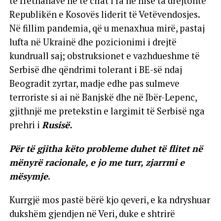
të rrethanave në të cilat i ra në hise ta drejtonte
Republikën e Kosovës liderit të Vetëvendosjes.
Në fillim pandemia, që u menaxhua mirë, pastaj
lufta në Ukrainë dhe pozicionimi i drejtë
kundruall saj; obstruksionet e vazhdueshme të
Serbisë dhe qëndrimi tolerant i BE-së ndaj
Beogradit zyrtar, madje edhe pas sulmeve
terroriste si ai në Banjskë dhe në Ibër-Lepenc,
gjithnjë me pretekstin e largimit të Serbisë nga
prehri i
Rusisë.
Për të gjitha këto probleme duhet të flitet në
mënyrë racionale, e jo me turr, zjarrmi e
mësymje
.
Kurrgjë mos pastë bërë kjo qeveri, e ka ndryshuar
dukshëm gjendjen në Veri, duke e shtrirë