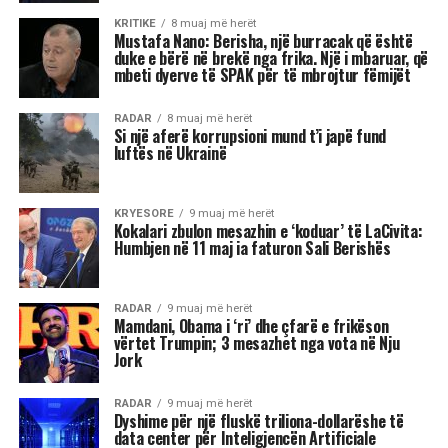
ishte stacioni im i 85-të. Po në iksha nga kjo
botë, zemra do më mbetet pas. Do iki me
pishmanllëkun e madh që nuk e pashë këtë
Shqipëri me një demokraci të vërtetë. T’i
lëmë hasmëritë, sepse jeta është e shkurtër,
”
u shpreh aktori i shquar dhe ikona e skenës
shqiptare.
Reshat Arbana është një prej figurave më të
dashura për publikun shqiptar, për kontributin e
tij të çmuar në kinematografi dhe teatër.
Ai ka sjellë në jetë mbi 40 personazhe në film
dhe qindra role në skenë, duke u bërë një simbol i
gjallë i shpirtit popullor, burrërisë, dhimbjes,
revoltës dhe dashurisë për vendin.