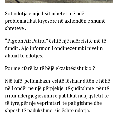
Sot ndotja e mjedisit mbetet një ndër
problematikat kryesore në axhendën e shumë
shteteve .
“Pigeon Air Patrol” është një ndër risitë më të
fundit . Ajo informon Londinezët mbi nivelin
aktual të ndotjes.
Por me cfarë ka të bëjë ekzaktësisht kjo ?
Një tufë pëllumbash është lëshuar ditën e hëhë
në Londër në një përpjekje të çuditshme për të
rritur ndërgjegjësimin e publikut ndaj qytetit të
të tyre,për një veprimtari të paligjshme dhe
shpesh të padukshme sic është ndotja.