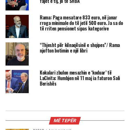
fajet e tij, jo të SHBA
Rama: Paga mesatare 833 euro, në janar
rroga minimale do të jetë 500 euro. Ja sa do
të rriten pensionet sipas kategorive
“Thjesht për kënaqësinë e shqipes”/ Rama
njofton botimin e një libri
Kokalari zbulon mesazhin e ‘koduar’ të
LaCivita: Humbjen në 11 maj ia faturon Sali
Berishës
KIOSKE