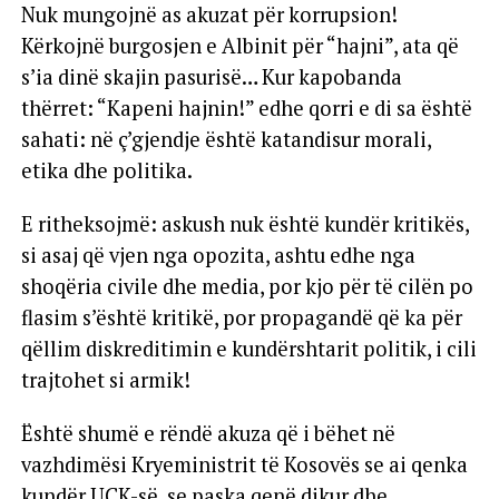
Nuk mungojnë as akuzat për korrupsion!
Kërkojnë burgosjen e Albinit për “hajni”, ata që
s’ia dinë skajin pasurisë… Kur kapobanda
thërret: “Kapeni hajnin!” edhe qorri e di sa është
sahati: në ç’gjendje është katandisur morali,
etika dhe politika.
E ritheksojmë: askush nuk është kundër kritikës,
si asaj që vjen nga opozita, ashtu edhe nga
shoqëria civile dhe media, por kjo për të cilën po
flasim s’është kritikë, por propagandë që ka për
qëllim diskreditimin e kundërshtarit politik, i cili
trajtohet si armik!
Është shumë e rëndë akuza që i bëhet në
vazhdimësi Kryeministrit të Kosovës se ai qenka
kundër UÇK-së, se paska qenë dikur dhe