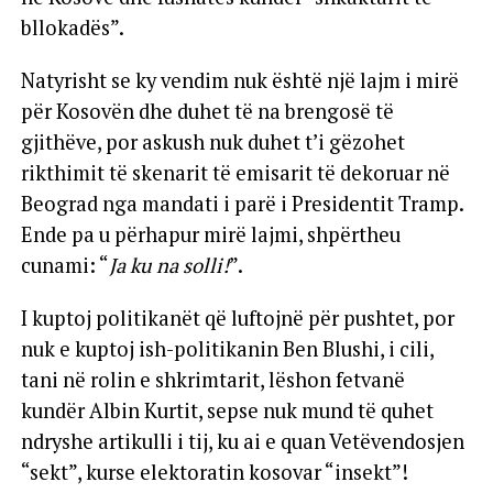
bllokadës”.
Natyrisht se ky vendim nuk është një lajm i mirë
për Kosovën dhe duhet të na brengosë të
gjithëve, por askush nuk duhet t’i gëzohet
rikthimit të skenarit të emisarit të dekoruar në
Beograd nga mandati i parë i Presidentit Tramp.
Ende pa u përhapur mirë lajmi, shpërtheu
cunami: “
Ja ku na solli!
”.
I kuptoj politikanët që luftojnë për pushtet, por
nuk e kuptoj ish-politikanin Ben Blushi, i cili,
tani në rolin e shkrimtarit, lëshon fetvanë
kundër Albin Kurtit, sepse nuk mund të quhet
ndryshe artikulli i tij, ku ai e quan Vetëvendosjen
“sekt”, kurse elektoratin kosovar “insekt”!