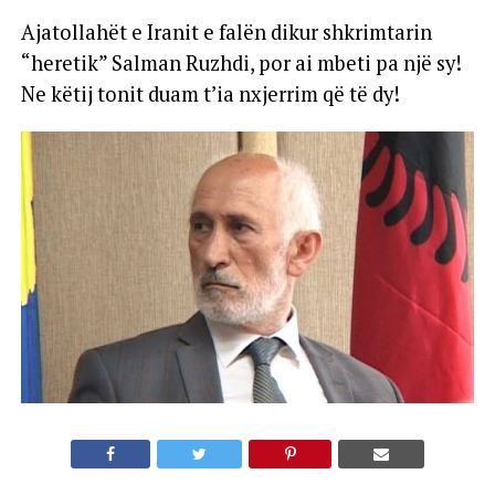
Ajatollahët e Iranit e falën dikur shkrimtarin
“heretik” Salman Ruzhdi, por ai mbeti pa një sy!
Ne këtij tonit duam t’ia nxjerrim që të dy!