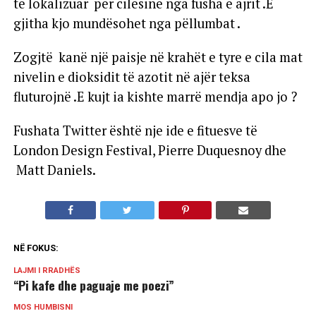
të lokalizuar për cilësinë nga fusha e ajrit .E
gjitha kjo mundësohet nga pëllumbat .
Zogjtë kanë një paisje në krahët e tyre e cila mat
nivelin e dioksidit të azotit në ajër teksa
fluturojnë .E kujt ia kishte marrë mendja apo jo ?
Fushata Twitter është nje ide e fituesve të
London Design Festival, Pierre Duquesnoy dhe
Matt Daniels.
NË FOKUS:
LAJMI I RRADHËS
“Pi kafe dhe paguaje me poezi”
MOS HUMBISNI