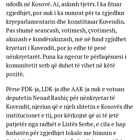
ndodh në Kosovë. Ai, askush tjetër. I ka fituar
zgjedhjet, por nuk i ka numrat për ta zgjedhur
kryeparlamentarin dhe konstituuar Kuvendin.
Pas shumë seancash, votimesh, çvotimesh,
akuzash e kundërakuzash, më në fund zgjidhet
kryetari i Kuvendit, por jo edhe të pesë
nënkryetarët. Puna ka ngecur te përfaqësuesi i
komunitetit serb që duhet të vihet në këtë
pozitë.
Përse PDK-ja, LDK-ja dhe AAK-ja nuk e votuan
deputetin Nenad Rashiç për nënkryetar të
Kuvendit, njeriun që e njeh shtetin e Kosovës dhe
institucionet e tij, por kërkojnë që ai të jetë
patjetër nga radhët e Listës Serbe, e cila e hap
fushatën për zgjedhjet lokale me himnin e