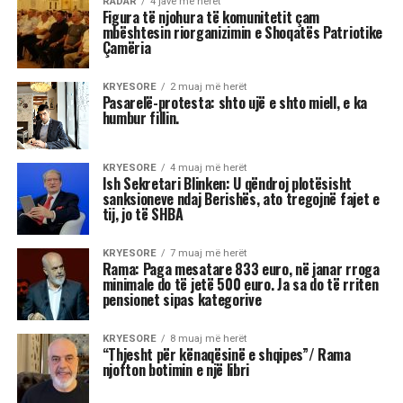
Reshat Arbana festoi 85-vjetorin
dhe la një mesazh për ne …
“Nderi i Kombit” Reshat Arbana, teksa festoi 85-
vjetorin e lindjes, mes emocionesh, kujtimesh
dhe lotësh, përcolli mesazhe të forta për
publikun në këtë stacion të jetës së tij.
“Jeta qenka tre ditë: e djeshmja, e sotmja dhe
e nesërmja. E nesërmja nuk dihet. Ta bëjmë
sot atë që kemi për të bërë, mos ta lemë për
nesër. Ta duam më shumë njëri-tjetrin. Ky