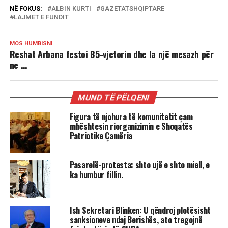
NË FOKUS:
ALBIN KURTI
GAZETATSHQIPTARE
LAJMET E FUNDIT
MOS HUMBISNI
Reshat Arbana festoi 85-vjetorin dhe la një mesazh për
ne …
MUND TË PËLQENI
Figura të njohura të komunitetit çam
mbështesin riorganizimin e Shoqatës
Patriotike Çamëria
Pasarelë-protesta: shto ujë e shto miell, e
ka humbur fillin.
Ish Sekretari Blinken: U qëndroj plotësisht
sanksioneve ndaj Berishës, ato tregojnë