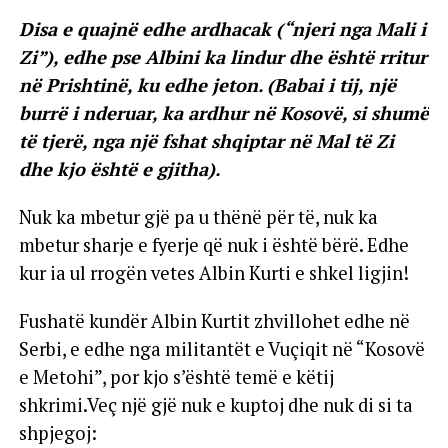
Disa e quajnë edhe ardhacak (“njeri nga Mali i
Zi”), edhe pse Albini ka lindur dhe është rritur
në Prishtinë, ku edhe jeton. (Babai i tij, një
burrë i nderuar, ka ardhur në Kosovë, si shumë
të tjerë, nga një fshat shqiptar në Mal të Zi
dhe kjo është e gjitha).
Nuk ka mbetur gjë pa u thënë për të, nuk ka
mbetur sharje e fyerje që nuk i është bërë. Edhe
kur ia ul rrogën vetes Albin Kurti e shkel ligjin!
Fushatë kundër Albin Kurtit zhvillohet edhe në
Serbi, e edhe nga militantët e Vuçiqit në “Kosovë
e Metohi”, por kjo s’është temë e këtij
shkrimi.Veç një gjë nuk e kuptoj dhe nuk di si ta
shpjegoj: