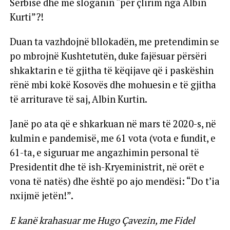
Serbisë dhe me sloganin “për çlirim nga Albin
Kurti”?!
Duan ta vazhdojnë bllokadën, me pretendimin se
po mbrojnë Kushtetutën, duke fajësuar përsëri
shkaktarin e të gjitha të këqijave që i paskëshin
rënë mbi kokë Kosovës dhe mohuesin e të gjitha
të arriturave të saj, Albin Kurtin.
Janë po ata që e shkarkuan në mars të 2020-s, në
kulmin e pandemisë, me 61 vota (vota e fundit, e
61-ta, e siguruar me angazhimin personal të
Presidentit dhe të ish-Kryeministrit, në orët e
vona të natës) dhe është po ajo mendësi: “Do t’ia
nxijmë jetën!”.
E kanë krahasuar me Hugo Çavezin, me Fidel