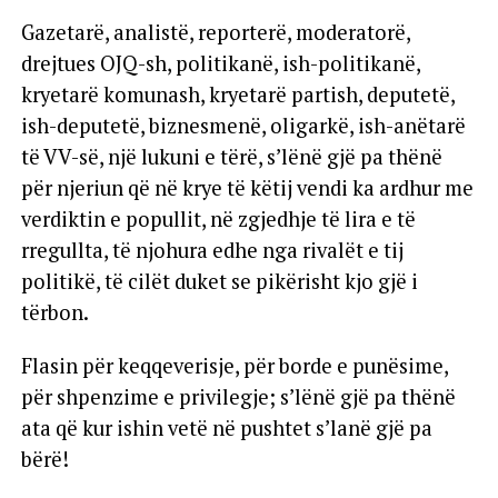
Gazetarë, analistë, reporterë, moderatorë,
drejtues OJQ-sh, politikanë, ish-politikanë,
kryetarë komunash, kryetarë partish, deputetë,
ish-deputetë, biznesmenë, oligarkë, ish-anëtarë
të VV-së, një lukuni e tërë, s’lënë gjë pa thënë
për njeriun që në krye të këtij vendi ka ardhur me
verdiktin e popullit, në zgjedhje të lira e të
rregullta, të njohura edhe nga rivalët e tij
politikë, të cilët duket se pikërisht kjo gjë i
tërbon.
Flasin për keqqeverisje, për borde e punësime,
për shpenzime e privilegje; s’lënë gjë pa thënë
ata që kur ishin vetë në pushtet s’lanë gjë pa
bërë!