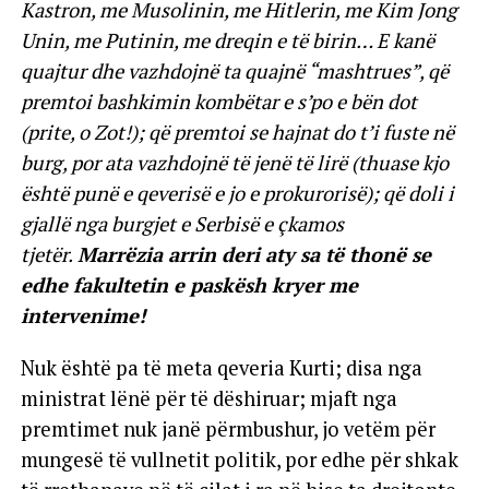
Kastron, me Musolinin, me Hitlerin, me Kim Jong
Unin, me Putinin, me dreqin e të birin… E kanë
quajtur dhe vazhdojnë ta quajnë “mashtrues”, që
premtoi bashkimin kombëtar e s’po e bën dot
(prite, o Zot!); që premtoi se hajnat do t’i fuste në
burg, por ata vazhdojnë të jenë të lirë (thuase kjo
është punë e qeverisë e jo e prokurorisë); që doli i
gjallë nga burgjet e Serbisë e çkamos
tjetër.
Marrëzia arrin deri aty sa të thonë se
edhe fakultetin e paskësh kryer me
intervenime!
Nuk është pa të meta qeveria Kurti; disa nga
ministrat lënë për të dëshiruar; mjaft nga
premtimet nuk janë përmbushur, jo vetëm për
mungesë të vullnetit politik, por edhe për shkak