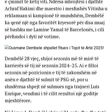
e çmimit të këtij viti. Ndërsa mbrojtësi i djathtë
Achraf Hakimi dhe maestro i mesfushës Vitinha u
reklamuan si kampionë të mundshëm, Dembélé
ka qenë një nga favoritët kryesorë për disa muaj
së bashku me Lamine Yamal të Barcelonës, i cili
përfundoi i dyti në votime.
Dembélé 28 vjeç, shijoi sezonin më të mirë të
karrierës së tij në sezonin 2024–25. Ai e filloi
sezonin në pozicionin e tij të zakonshëm në
anën e djathtë të sulmit të PSG-së, por u
shndërrua shpejt në sulmues nga trajneri Luis
Enrique, vendimi i të cilit rezultoi një goditje
mjeshtërore.