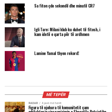
Sa fiton çdo sekondë dhe minutë CR7
Igli Tare: Milani klub ku duhet të fitosh, i
kam idetë e qarta për të ardhmen
Lamine Yamal thyen rekord!
SPORT
Cristiano Ronaldo fejohet me