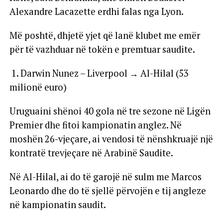
Alexandre Lacazette erdhi falas nga Lyon.
Më poshtë, dhjetë yjet që lanë klubet me emër
për të vazhduar në tokën e premtuar saudite.
1. Darwin Nunez – Liverpool → Al-Hilal (53
milionë euro)
Uruguaini shënoi 40 gola në tre sezone në Ligën
Premier dhe fitoi kampionatin anglez. Në
moshën 26-vjeçare, ai vendosi të nënshkruajë një
kontratë trevjeçare në Arabinë Saudite.
Në Al-Hilal, ai do të garojë në sulm me Marcos
Leonardo dhe do të sjellë përvojën e tij angleze
në kampionatin saudit.