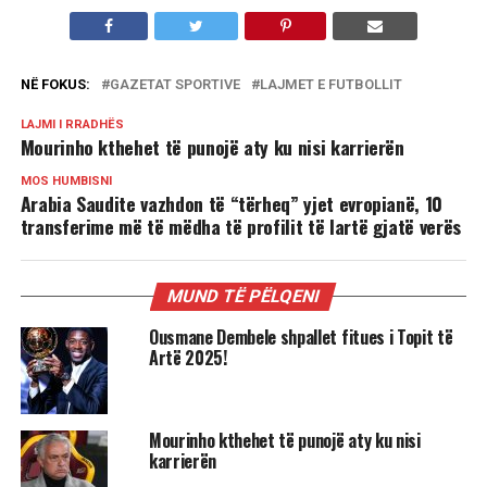
NË FOKUS:
GAZETAT SPORTIVE
LAJMET E FUTBOLLIT
LAJMI I RRADHËS
Mourinho kthehet të punojë aty ku nisi karrierën
MOS HUMBISNI
Arabia Saudite vazhdon të “tërheq” yjet evropianë, 10
transferime më të mëdha të profilit të lartë gjatë verës
MUND TË PËLQENI
Ousmane Dembele shpallet fitues i Topit të
Artë 2025!
Mourinho kthehet të punojë aty ku nisi
karrierën