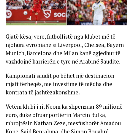
Gjatë kësaj vere, futbollistë nga klubet më të
njohura evropiane si Liverpool, Chelsea, Bayern
Munich, Barcelona dhe Milan kanë zgjedhur të
vazhdojnë karrierën e tyre në Arabinë Saudite.
Kampionati saudit po bëhet një destinacion
mjaft tërheqës, me investime të mëdha dhe
kontrata të jashtëzakonshme.
Vetëm klubi i ri, Neom ka shpenzuar 89 milionë
euro, duke ofruar portierin Marcin Bulka,
mbrojtësin Nathan Zeze, mesfushorët Amadou
Kone, Said Benrahma, dhe Simon Bouabré.