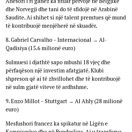
Anësori i ri ganez ka fituar përvojë në Belgjikë
dhe Norvegji dhe tani do të sfidojë në Arabinë
Saudite. Ai shihet si një talent premtues që mund
të kontribuojë menjëherë në skuadër.
8. Gabriel Carvalho – Internacional → Al-
Qadisiya (15.6 milionë euro)
Sulmuesi i djathtë sapo mbushi 18 vjeç dhe
përfaqëson një investim afatgjatë. Klubi
shpreson që ai të zhvillohet dhe të kontribuojë
në sulm gjatë viteve të ardhshme.
9. Enzo Millot – Stuttgart → Al Ahly (28 milionë
euro)
Mesfushori francez ka spikatur në Ligën e
Kampionëve dhe në Bundesliga. Ai u transferua