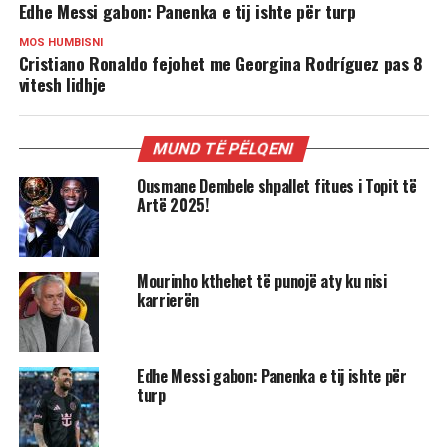
Edhe Messi gabon: Panenka e tij ishte për turp
MOS HUMBISNI
Cristiano Ronaldo fejohet me Georgina Rodríguez pas 8
vitesh lidhje
MUND TË PËLQENI
Ousmane Dembele shpallet fitues i Topit të
Artë 2025!
Mourinho kthehet të punojë aty ku nisi
karrierën
Edhe Messi gabon: Panenka e tij ishte për
turp