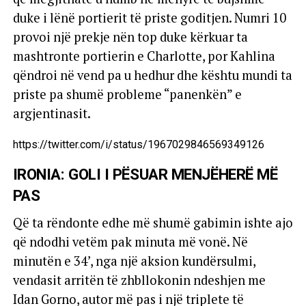
duke i lënë portierit të priste goditjen. Numri 10
provoi një prekje nën top duke kërkuar ta
mashtronte portierin e Charlotte, por Kahlina
qëndroi në vend pa u hedhur dhe kështu mundi ta
priste pa shumë probleme “panenkën” e
argjentinasit.
https://twitter.com/i/status/1967029846569349126
IRONIA: GOLI I PËSUAR MENJËHERË MË
PAS
Që ta rëndonte edhe më shumë gabimin ishte ajo
që ndodhi vetëm pak minuta më vonë. Në
minutën e 34’, nga një aksion kundërsulmi,
vendasit arritën të zhbllokonin ndeshjen me
Idan Gorno, autor më pas i një triplete të