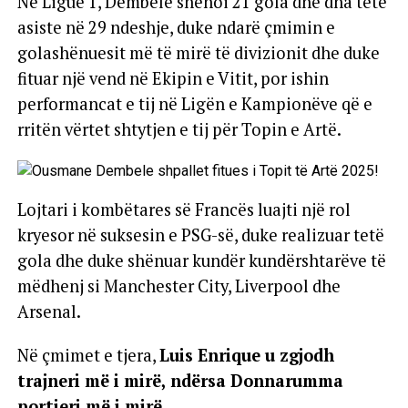
Në Ligue 1, Dembélé shënoi 21 gola dhe dha tetë
asiste në 29 ndeshje, duke ndarë çmimin e
golashënuesit më të mirë të divizionit dhe duke
fituar një vend në Ekipin e Vitit, por ishin
performancat e tij në Ligën e Kampionëve që e
rritën vërtet shtytjen e tij për Topin e Artë.
Lojtari i kombëtares së Francës luajti një rol
kryesor në suksesin e PSG-së, duke realizuar tetë
gola dhe duke shënuar kundër kundërshtarëve të
mëdhenj si Manchester City, Liverpool dhe
Arsenal.
Në çmimet e tjera,
Luis Enrique u zgjodh
trajneri më i mirë, ndërsa Donnarumma
portieri më i mirë.