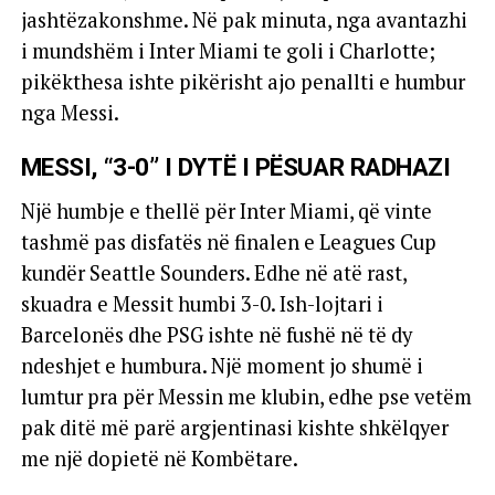
jashtëzakonshme. Në pak minuta, nga avantazhi
i mundshëm i Inter Miami te goli i Charlotte;
pikëkthesa ishte pikërisht ajo penallti e humbur
nga Messi.
MESSI, “3-0” I DYTË I PËSUAR RADHAZI
Një humbje e thellë për Inter Miami, që vinte
tashmë pas disfatës në finalen e Leagues Cup
kundër Seattle Sounders. Edhe në atë rast,
skuadra e Messit humbi 3-0. Ish-lojtari i
Barcelonës dhe PSG ishte në fushë në të dy
ndeshjet e humbura. Një moment jo shumë i
lumtur pra për Messin me klubin, edhe pse vetëm
pak ditë më parë argjentinasi kishte shkëlqyer
me një dopietë në Kombëtare.