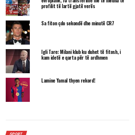
evropianë, 10 transferime më të mëdha të
profilit të lartë gjatë verës
Sa fiton çdo sekondë dhe minutë CR7
Igli Tare: Milani klub ku duhet të fitosh, i
kam idetë e qarta për të ardhmen
Lamine Yamal thyen rekord!
SPORT