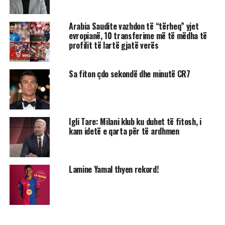
Arabia Saudite vazhdon të “tërheq” yjet
evropianë, 10 transferime më të mëdha të
profilit të lartë gjatë verës
Sa fiton çdo sekondë dhe minutë CR7
Igli Tare: Milani klub ku duhet të fitosh, i
kam idetë e qarta për të ardhmen
Lamine Yamal thyen rekord!