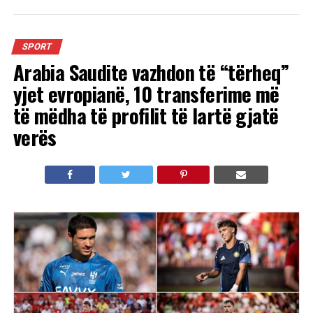
SPORT
Arabia Saudite vazhdon të “tërheq”
yjet evropianë, 10 transferime më
të mëdha të profilit të lartë gjatë
verës