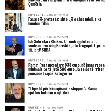
Georgina Rodríguez pas 8 vitesh
lidhje
Georgina Rodríguez ka njoftuar fejesën me
Cristiano Ronaldo përmes një postimi
emocionues në
Instagram
këtë të hënë.
Në fotografi, Georgina shihet duke mbajtur dorën
e saj mbi dorën e Ronaldos, ndërsa në gishtin e
saj shkëlqen një unazë gjigante diamanti.
“Po,
pranoj. Në këtë jetë dhe në të gjitha jetët e
mia,”
shkroi ajo në përshkrim të postimit.
Çifti filloi lidhjen në vitin 2017, kur u takuan për