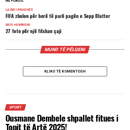
NË FOKUS:
LAJMI I RRADHËS
FIFA zbulon për herë të parë pagën e Sepp Blatter
MOS HUMBISNI
27 foto për një filxhan çaji
MUND TË PËLQENI
KLIKO TË KOMENTOSH
SPORT
Ousmane Dembele shpallet fitues i
Topit të Artë 2025!