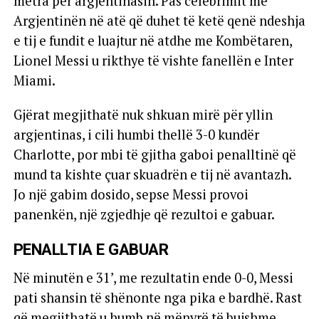
metra për argjentinasin. Pas celebrimit me
Argjentinën në atë që duhet të ketë qenë ndeshja
e tij e fundit e luajtur në atdhe me Kombëtaren,
Lionel Messi u rikthye të vishte fanellën e Inter
Miami.
Gjërat megjithatë nuk shkuan mirë për yllin
argjentinas, i cili humbi thellë 3-0 kundër
Charlotte, por mbi të gjitha gaboi penalltinë që
mund ta kishte çuar skuadrën e tij në avantazh.
Jo një gabim dosido, sepse Messi provoi
panenkën, një zgjedhje që rezultoi e gabuar.
PENALLTIA E GABUAR
Në minutën e 31’, me rezultatin ende 0-0, Messi
pati shansin të shënonte nga pika e bardhë. Rast
që megjithatë u humb në mënyrë të bujshme