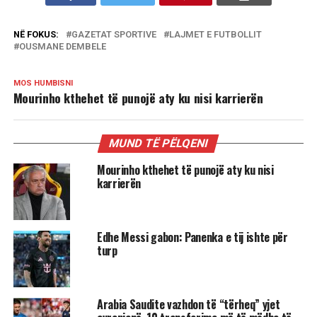
NË FOKUS:
GAZETAT SPORTIVE
LAJMET E FUTBOLLIT
OUSMANE DEMBELE
MOS HUMBISNI
Mourinho kthehet të punojë aty ku nisi karrierën
MUND TË PËLQENI
Mourinho kthehet të punojë aty ku nisi
karrierën
Edhe Messi gabon: Panenka e tij ishte për
turp
Arabia Saudite vazhdon të “tërheq” yjet