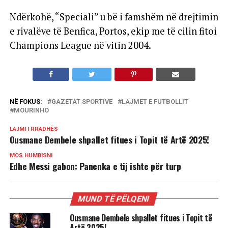
Ndërkohë, “Speciali” u bë i famshëm në drejtimin
e rivalëve të Benfica, Portos, ekip me të cilin fitoi
Champions League në vitin 2004.
NË FOKUS:
GAZETAT SPORTIVE
LAJMET E FUTBOLLIT
MOURINHO
LAJMI I RRADHËS
Ousmane Dembele shpallet fitues i Topit të Artë 2025!
MOS HUMBISNI
Edhe Messi gabon: Panenka e tij ishte për turp
MUND TË PËLQENI
Ousmane Dembele shpallet fitues i Topit të
Artë 2025!