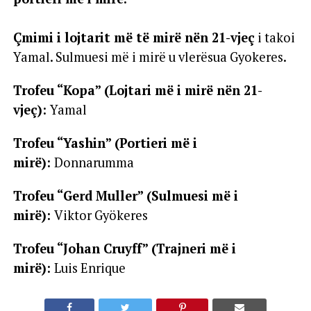
Çmimi i lojtarit më të mirë nën 21-vjeç
i takoi
Yamal. Sulmuesi më i mirë u vlerësua Gyokeres.
Trofeu “Kopa” (Lojtari më i mirë nën 21-
vjeç):
Yamal
Trofeu “Yashin” (Portieri më i
mirë):
Donnarumma
Trofeu “Gerd Muller” (Sulmuesi më i
mirë):
Viktor Gyökeres
Trofeu “Johan Cruyff” (Trajneri më i
mirë):
Luis Enrique