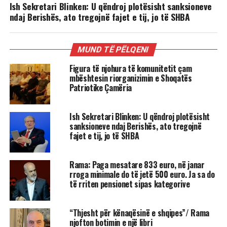
Ish Sekretari Blinken: U qëndroj plotësisht sanksioneve
ndaj Berishës, ato tregojnë fajet e tij, jo të SHBA
MUND TË PËLQENI
Figura të njohura të komunitetit çam
mbështesin riorganizimin e Shoqatës
Patriotike Çamëria
Ish Sekretari Blinken: U qëndroj plotësisht
sanksioneve ndaj Berishës, ato tregojnë
fajet e tij, jo të SHBA
Rama: Paga mesatare 833 euro, në janar
rroga minimale do të jetë 500 euro. Ja sa do
të rriten pensionet sipas kategorive
“Thjesht për kënaqësinë e shqipes”/ Rama
njofton botimin e një libri