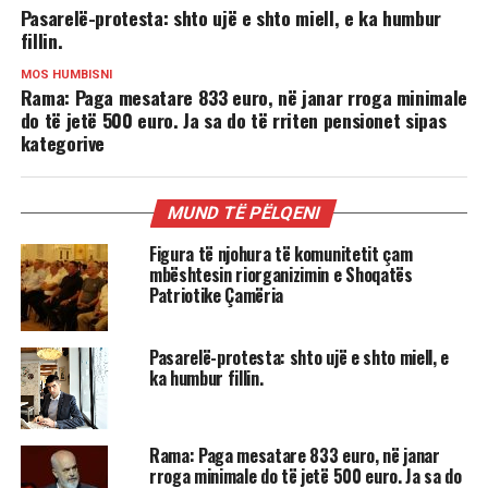
Pasarelë-protesta: shto ujë e shto miell, e ka humbur
fillin.
MOS HUMBISNI
Rama: Paga mesatare 833 euro, në janar rroga minimale
do të jetë 500 euro. Ja sa do të rriten pensionet sipas
kategorive
MUND TË PËLQENI
Figura të njohura të komunitetit çam
mbështesin riorganizimin e Shoqatës
Patriotike Çamëria
Pasarelë-protesta: shto ujë e shto miell, e
ka humbur fillin.
Rama: Paga mesatare 833 euro, në janar
rroga minimale do të jetë 500 euro. Ja sa do