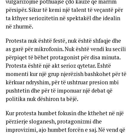
vulgarizojmë pothuajse çdo kauzë që marrim
përsipër. Sikur të kemi një talent të veçantë për
ta kthyer seriozitetin në spektakël dhe idealin
në zhurmë.
Protesta nuk është festë, nuk është shfaqje dhe
as garë për mikrofonin. Nuk është vendi ku secili
përpiqet të bëhet protagonist për disa minuta.
Protesta është një akt serioz qytetar. Është
momenti kur një grup njerëzish bashkohet për të
kërkuar ndryshim, për të ushtruar presion mbi
pushtetin dhe për të imponuar një debat që
politika nuk dëshiron ta bëjë.
Kur protesta humbet fokusin dhe kthehet në një
përzierje sloganesh, protagonizmi dhe
improvizimi, ajo humbet forcën e saj. Në vend që