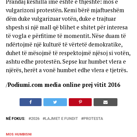
Prandaj këshilla ime është e thjeshtë: mos e
vulgarizoni protestën. Kemi bërë mjaftueshëm
dëm duke vulgarizuar votën, duke e trajtuar
shpesh si një mall që blihet e shitet për interesa
të vogla e përfitime të momentit. Nëse duam të
ndërtojmë një kulturë të vërtetë demokratike,
duhet të mësojmë të respektojmë njësoj si votën,
ashtu edhe protestën. Sepse kur humbet vlera e
njërës, herët a vonë humbet edhe vlera e tjetrës.
/
Podiumi.com media online prej vitit 2016
NË FOKUS:
2026
LAJMET E FUNDIT
PROTESTA
MOS HUMBISNI