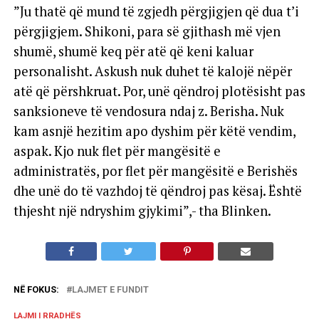
”Ju thatë që mund të zgjedh përgjigjen që dua t’i
përgjigjem. Shikoni, para së gjithash më vjen
shumë, shumë keq për atë që keni kaluar
personalisht. Askush nuk duhet të kalojë nëpër
atë që përshkruat. Por, unë qëndroj plotësisht pas
sanksioneve të vendosura ndaj z. Berisha. Nuk
kam asnjë hezitim apo dyshim për këtë vendim,
aspak. Kjo nuk flet për mangësitë e
administratës, por flet për mangësitë e Berishës
dhe unë do të vazhdoj të qëndroj pas kësaj. Është
thjesht një ndryshim gjykimi”,- tha Blinken.
NË FOKUS:
LAJMET E FUNDIT
LAJMI I RRADHËS