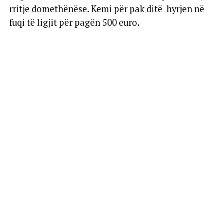
rritje domethënëse. Kemi për pak ditë hyrjen në
fuqi të ligjit për pagën 500 euro.
Duke filluar nga tetori i këtij viti është kryer
indeksimi i pensioneve. Me hyrjen e vitit të ri nis
edhe rritja e qëndrueshme e pensioneve përmes
një mbështetje që do të shkojë duke u dyfishuar,
trefishuar, katërfishuar, pesëfishuar vit pas viti.
Duke filluar nga janari pensionet do rriten përtej
indeksimit. Rritja që ne do të bëjmë do të jetë
domethënëse vit pas viti.
Kështu pensioni urban me vite të plota pune do
të rritet me 18 mijë lekë të vjetra në muaj. Do të
dyfishohet në janarin 2027, trefishohet në janarin
e 2028, katërfishohet në janarin e 2029 e kështu