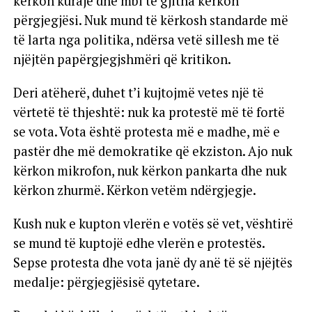
kërkon kurajë dhe mbi të gjitha kërkon
përgjegjësi. Nuk mund të kërkosh standarde më
të larta nga politika, ndërsa vetë sillesh me të
njëjtën papërgjegjshmëri që kritikon.
Deri atëherë, duhet t’i kujtojmë vetes një të
vërtetë të thjeshtë: nuk ka protestë më të fortë
se vota. Vota është protesta më e madhe, më e
pastër dhe më demokratike që ekziston. Ajo nuk
kërkon mikrofon, nuk kërkon pankarta dhe nuk
kërkon zhurmë. Kërkon vetëm ndërgjegje.
Kush nuk e kupton vlerën e votës së vet, vështirë
se mund të kuptojë edhe vlerën e protestës.
Sepse protesta dhe vota janë dy anë të së njëjtës
medalje: përgjegjësisë qytetare.