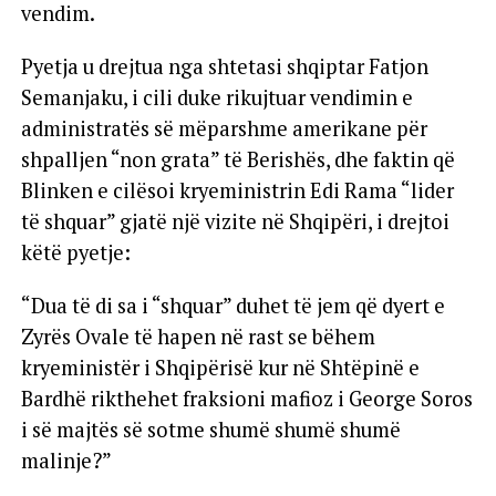
vendim.
Pyetja u drejtua nga shtetasi shqiptar Fatjon
Semanjaku, i cili duke rikujtuar vendimin e
administratës së mëparshme amerikane për
shpalljen “non grata” të Berishës, dhe faktin që
Blinken e cilësoi kryeministrin Edi Rama “lider
të shquar” gjatë një vizite në Shqipëri, i drejtoi
këtë pyetje:
“Dua të di sa i “shquar” duhet të jem që dyert e
Zyrës Ovale të hapen në rast se bëhem
kryeministër i Shqipërisë kur në Shtëpinë e
Bardhë rikthehet fraksioni mafioz i George Soros
i së majtës së sotme shumë shumë shumë
malinje?”