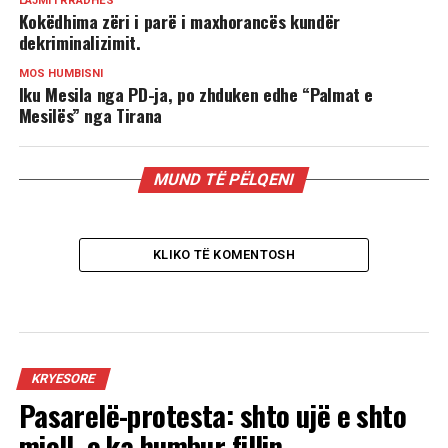
LAJMI I RRADHËS
Kokëdhima zëri i parë i maxhorancës kundër
dekriminalizimit.
MOS HUMBISNI
Iku Mesila nga PD-ja, po zhduken edhe “Palmat e
Mesilës” nga Tirana
MUND TË PËLQENI
KLIKO TË KOMENTOSH
KRYESORE
Pasarelë-protesta: shto ujë e shto
miell, e ka humbur fillin.