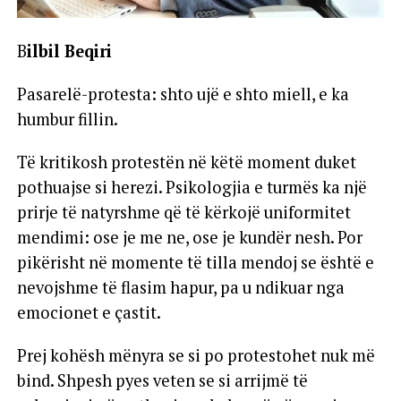
B
ilbil Beqiri
Pasarelë-protesta: shto ujë e shto miell, e ka
humbur fillin.
Të kritikosh protestën në këtë moment duket
pothuajse si herezi. Psikologjia e turmës ka një
prirje të natyrshme që të kërkojë uniformitet
mendimi: ose je me ne, ose je kundër nesh. Por
pikërisht në momente të tilla mendoj se është e
nevojshme të flasim hapur, pa u ndikuar nga
emocionet e çastit.
Prej kohësh mënyra se si po protestohet nuk më
bind. Shpesh pyes veten se si arrijmë të