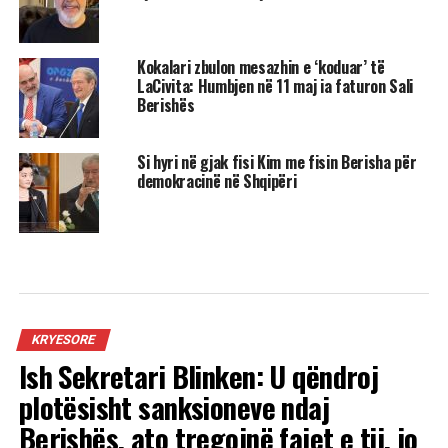
Kokalari zbulon mesazhin e ‘koduar’ të
LaCivita: Humbjen në 11 maj ia faturon Sali
Berishës
Si hyri në gjak fisi Kim me fisin Berisha për
demokracinë në Shqipëri
KRYESORE
Ish Sekretari Blinken: U qëndroj
plotësisht sanksioneve ndaj
Berishës, ato tregojnë fajet e tij, jo