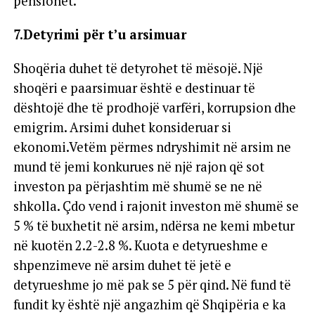
pensionet.
7.Detyrimi për t’u arsimuar
Shoqëria duhet të detyrohet të mësojë. Një
shoqëri e paarsimuar është e destinuar të
dështojë dhe të prodhojë varfëri, korrupsion dhe
emigrim. Arsimi duhet konsideruar si
ekonomi.Vetëm përmes ndryshimit në arsim ne
mund të jemi konkurues në një rajon që sot
investon pa përjashtim më shumë se ne në
shkolla. Çdo vend i rajonit investon më shumë se
5 % të buxhetit në arsim, ndërsa ne kemi mbetur
në kuotën 2.2-2.8 %. Kuota e detyrueshme e
shpenzimeve në arsim duhet të jetë e
detyrueshme jo më pak se 5 për qind. Në fund të
fundit ky është një angazhim që Shqipëria e ka