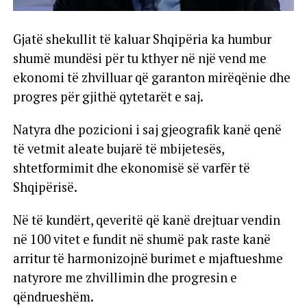
Gjatë shekullit të kaluar Shqipëria ka humbur
shumë mundësi për tu kthyer në një vend me
ekonomi të zhvilluar që garanton mirëqënie dhe
progres për gjithë qytetarët e saj.
Natyra dhe pozicioni i saj gjeografik kanë qenë
të vetmit aleate bujarë të mbijetesës,
shtetformimit dhe ekonomisë së varfër të
Shqipërisë.
Në të kundërt, qeveritë që kanë drejtuar vendin
në 100 vitet e fundit në shumë pak raste kanë
arritur të harmonizojnë burimet e mjaftueshme
natyrore me zhvillimin dhe progresin e
qëndrueshëm.