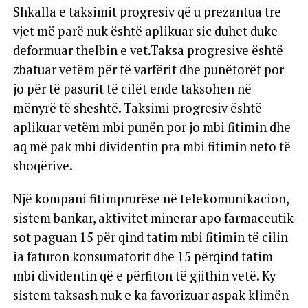
Shkalla e taksimit progresiv që u prezantua tre
vjet më parë nuk është aplikuar sic duhet duke
deformuar thelbin e vet.Taksa progresive është
zbatuar vetëm për të varfërit dhe punëtorët por
jo për të pasurit të cilët ende taksohen në
mënyrë të sheshtë. Taksimi progresiv është
aplikuar vetëm mbi punën por jo mbi fitimin dhe
aq më pak mbi dividentin pra mbi fitimin neto të
shoqërive.
Një kompani fitimprurëse në telekomunikacion,
sistem bankar, aktivitet minerar apo farmaceutik
sot paguan 15 për qind tatim mbi fitimin të cilin
ia faturon konsumatorit dhe 15 përqind tatim
mbi dividentin që e përfiton të gjithin vetë. Ky
sistem taksash nuk e ka favorizuar aspak klimën