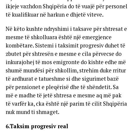
ikjeje vazhdon Shqipëria do të vuajë për personel
të kualifikuar në harkun e dhjetë viteve.
Në këto kushte ndryshimi i taksave për shtresat e
mesme të shkolluara është një emergjence
kombëtare. Sistemi i taksimit progresiv duhet të
zbutet për shtresën e mesme e cila përvecse do
inkurajohej të mos emigronte do kishte edhe më
shumë mundësi për shkollim, strehim duke rritur
të ardhurat e tatueshme si dhe sigurimet bazë
për pensionet e pleqërisë dhe të shëndetit. Sa
më e madhe të jetë shtresa e mesme aq më pak
të varfër ka, cka është një parim të cilit Shqipëria
nuk mund ti shmaget.
6.Taksim progresiv real