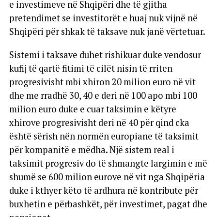
e investimeve në Shqipëri dhe të gjitha
pretendimet se investitorët e huaj nuk vijnë në
Shqipëri për shkak të taksave nuk janë vërtetuar.
Sistemi i taksave duhet rishikuar duke vendosur
kufij të qartë fitimi të cilët nisin të rriten
progresivisht mbi xhiron 20 milion euro në vit
dhe me rradhë 30, 40 e deri në 100 apo mbi 100
milion euro duke e cuar taksimin e këtyre
xhirove progresivisht deri në 40 për qind cka
është sërish nën normën europiane të taksimit
për kompanitë e mëdha. Një sistem real i
taksimit progresiv do të shmangte largimin e më
shumë se 600 milion eurove në vit nga Shqipëria
duke i kthyer këto të ardhura në kontribute për
buxhetin e përbashkët, për investimet, pagat dhe