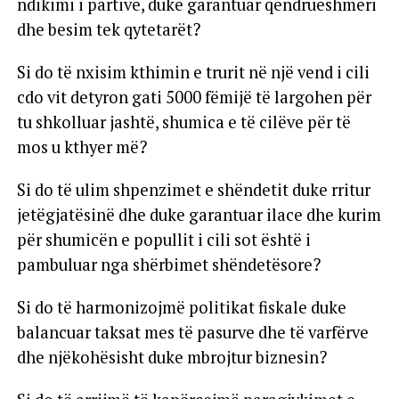
ndikimi i partive, duke garantuar qëndrueshmëri
dhe besim tek qytetarët?
Si do të nxisim kthimin e trurit në një vend i cili
cdo vit detyron gati 5000 fëmijë të largohen për
tu shkolluar jashtë, shumica e të cilëve për të
mos u kthyer më?
Si do të ulim shpenzimet e shëndetit duke rritur
jetëgjatësinë dhe duke garantuar ilace dhe kurim
për shumicën e popullit i cili sot është i
pambuluar nga shërbimet shëndetësore?
Si do të harmonizojmë politikat fiskale duke
balancuar taksat mes të pasurve dhe të varfërve
dhe njëkohësisht duke mbrojtur biznesin?