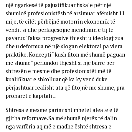
një ngarkesë të pajustifikuar fiskale për një
shumicë profesionistësh të arsimuar afërsisht 11
mije, të cilët përbëjnë motorrin ekonomik të
vendit si dhe përfaqësojnë mendimin e tij të
pavarur. Taksa progresive thjesht u ideologjizua
dhe u deformua në një slogan elektoral pa vlera
praktike. Koncepti “kush fiton më shumë paguan
më shumë” përfundoi thjesht si një barrë për
shtresën e mesme dhe profesionistët më të
kualifikuar e shkolluar që ka ky vend duke
përjashtuar realisht ata që fitojnë me shume, pra
pronarët e kapitalit.
Shtresa e mesme parimisht mbetet aleate e të
gjitha reformave.Sa më shumë njerëz të dalin
nga varfëria aq më e madhe është shtresa e