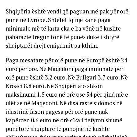
Shqipëria është vendi që paguan më pak për orë
pune në Evropë. Shtetet fqinje kanë paga
minimale më të larta cka e ka vënë në kushte
pabarazie tregun tonë të punës duke i shtyrë
shqiptarët drejt emigrimit pa kthim.
Paga mesatare për orë pune në Europë është 24
euro për orë. Ne Maqedoni paga minimale për
orë pune është 3.2 euro. Në Bullgari 3.7 euro. Në
Kroaci 8.8 euro. Në Shqipëri ajo shkon
maksimumi 1.5 euro në orë ose 54 për qind më e
ulët se në Maqedoni. Në disa raste sidomos në
idustrinë fason pagesa për orë pune nuk
kapërcen 0.6 euro në orë c’ka i detyron shumë
punëtorë shqiptarë të punojnë në kushte