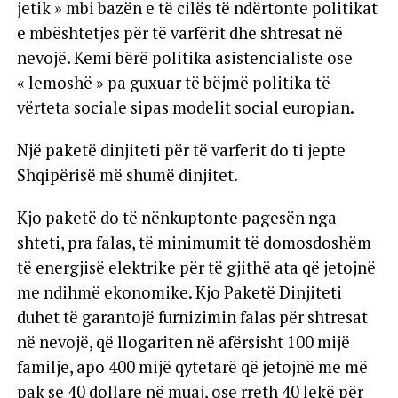
jetik » mbi bazën e të cilës të ndërtonte politikat
e mbështetjes për të varfërit dhe shtresat në
nevojë. Kemi bërë politika asistencialiste ose
« lemoshë » pa guxuar të bëjmë politika të
vërteta sociale sipas modelit social europian.
Një paketë dinjiteti për të varferit do ti jepte
Shqipërisë më shumë dinjitet.
Kjo paketë do të nënkuptonte pagesën nga
shteti, pra falas, të minimumit të domosdoshëm
të energjisë elektrike për të gjithë ata që jetojnë
me ndihmë ekonomike. Kjo Paketë Dinjiteti
duhet të garantojë furnizimin falas për shtresat
në nevojë, që llogariten në afërsisht 100 mijë
familje, apo 400 mijë qytetarë që jetojnë me më
pak se 40 dollare në muaj, ose rreth 40 lekë për