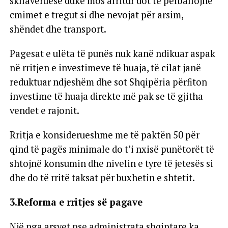
skllavëruese duke mos arritur dot të përballojnë
cmimet e tregut si dhe nevojat për arsim,
shëndet dhe transport.
Pagesat e ulëta të punës nuk kanë ndikuar aspak
në rritjen e investimeve të huaja, të cilat janë
reduktuar ndjeshëm dhe sot Shqipëria përfiton
investime të huaja direkte më pak se të gjitha
vendet e rajonit.
Rritja e konsiderueshme me të paktën 50 për
qind të pagës minimale do t’i nxisë punëtorët të
shtojnë konsumin dhe nivelin e tyre të jetesës si
dhe do të rritë taksat për buxhetin e shtetit.
3.Reforma e rritjes së pagave
Një nga arsyet pse administrata shqiptare ka