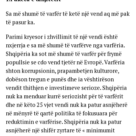
Sa më shumë të varfër të ketë një vend aq më pak
të pasur ka.
Parimi kryesor i zhvillimit të një vendi është
nxjerrja e sa më shumë të varfërve nga varfëria.
Shqipëria ka sot më shumë të varfër për frymë
popullsie se cdo vend tjetër në Evropë. Varfëria
shton korrupsionin, prapambetjen kulturore,
dobëson tregun e punës dhe ia vështirëson
vendit thithjen e investimeve serioze. Shqipëria
nuk ka menduar kurrë seriozisht për të varfërit
dhe në këto 25 vjet vendi nuk ka patur asnjëherë
në mënyrë të qartë politika të fokusuara për
reduktimin e varfërise. Shqipëria nuk ka patur
asnjëherë një shifër zyrtare të « minimumit