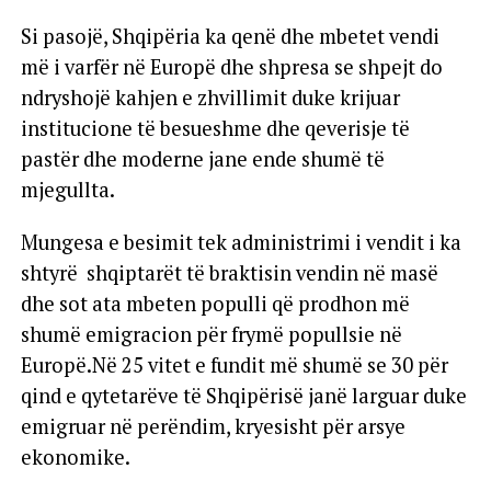
Si pasojë, Shqipëria ka qenë dhe mbetet vendi
më i varfër në Europë dhe shpresa se shpejt do
ndryshojë kahjen e zhvillimit duke krijuar
institucione të besueshme dhe qeverisje të
pastër dhe moderne jane ende shumë të
mjegullta.
Mungesa e besimit tek administrimi i vendit i ka
shtyrë shqiptarët të braktisin vendin në masë
dhe sot ata mbeten populli që prodhon më
shumë emigracion për frymë popullsie në
Europë.Në 25 vitet e fundit më shumë se 30 për
qind e qytetarëve të Shqipërisë janë larguar duke
emigruar në perëndim, kryesisht për arsye
ekonomike.