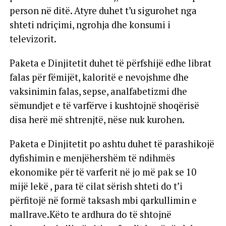
person në ditë. Atyre duhet t’u sigurohet nga
shteti ndriçimi, ngrohja dhe konsumi i
televizorit.
Paketa e Dinjitetit duhet të përfshijë edhe librat
falas për fëmijët, kaloritë e nevojshme dhe
vaksinimin falas, sepse, analfabetizmi dhe
sëmundjet e të varfërve i kushtojnë shoqërisë
disa herë më shtrenjtë, nëse nuk kurohen.
Paketa e Dinjitetit po ashtu duhet të parashikojë
dyfishimin e menjëhershëm të ndihmës
ekonomike për të varferit në jo më pak se 10
mijë lekë , para të cilat sërish shteti do t’i
përfitojë në formë taksash mbi qarkullimin e
mallrave.Këto te ardhura do të shtojnë