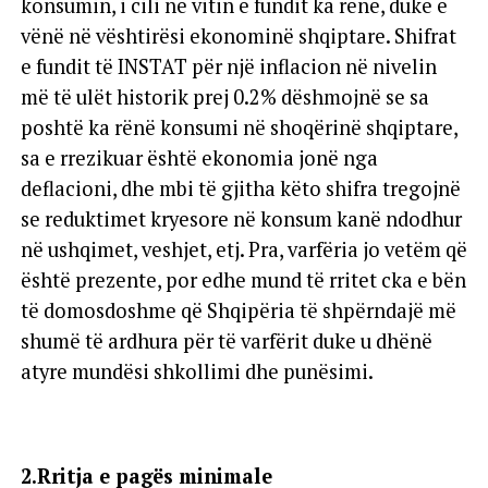
konsumin, i cili në vitin e fundit ka rënë, duke e
vënë në vështirësi ekonominë shqiptare. Shifrat
e fundit të INSTAT për një inflacion në nivelin
më të ulët historik prej 0.2% dëshmojnë se sa
poshtë ka rënë konsumi në shoqërinë shqiptare,
sa e rrezikuar është ekonomia jonë nga
deflacioni, dhe mbi të gjitha këto shifra tregojnë
se reduktimet kryesore në konsum kanë ndodhur
në ushqimet, veshjet, etj. Pra, varfëria jo vetëm që
është prezente, por edhe mund të rritet cka e bën
të domosdoshme që Shqipëria të shpërndajë më
shumë të ardhura për të varfërit duke u dhënë
atyre mundësi shkollimi dhe punësimi.
2.Rritja e pagës minimale