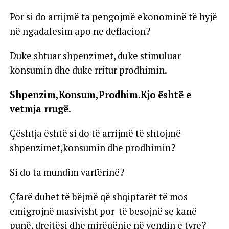
Por si do arrijmë ta pengojmë ekonominë të hyjë
në ngadalesim apo ne deflacion?
Duke shtuar shpenzimet, duke stimuluar
konsumin dhe duke rritur prodhimin.
Shpenzim,Konsum,Prodhim.Kjo është e
vetmja rrugë.
Çështja është si do të arrijmë të shtojmë
shpenzimet,konsumin dhe prodhimin?
Si do ta mundim varfërinë?
Çfarë duhet të bëjmë që shqiptarët të mos
emigrojnë masivisht por të besojnë se kanë
punë, drejtësi dhe mirëqënie në vendin e tyre?