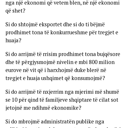
nga një ekonomi që vetem blen, në një ekonomi
që shet?
Si do shtojmë eksportet dhe si do ti bëjmë
prodhimet tona të konkurrueshme për tregjet e
huaja?
Si do arrijmë të rrisim prodhimet tona bujqësore
dhe të përgjysmojmë nivelin e mbi 800 milion
eurove në vit që i harxhojmë duke blerë në
tregjet e huaja ushqimet që konsumojmë?
Si do arrijmë të nxjerrim nga mjerimi më shumë
se 10 për qind të familjeve shqiptare të cilat sot
jetojnë me ndihmë ekonomike?
Si do mbrojmë administratën publike nga