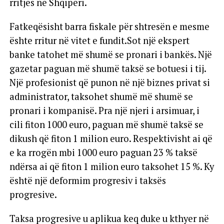
rritjes në Shqipëri.
Fatkeqësisht barra fiskale për shtresën e mesme
ështe rritur në vitet e fundit.Sot një ekspert
banke tatohet më shumë se pronari i bankës. Një
gazetar paguan më shumë taksë se botuesi i tij.
Një profesionist që punon në një biznes privat si
administrator, taksohet shumë më shumë se
pronari i kompanisë. Pra një njeri i arsimuar, i
cili fiton 1000 euro, paguan më shumë taksë se
dikush që fiton 1 milion euro. Respektivisht ai që
e ka rrogën mbi 1000 euro paguan 23 % taksë
ndërsa ai që fiton 1 milion euro taksohet 15 %. Ky
është një deformim progresiv i taksës
progresive.
Taksa progresive u aplikua keq duke u kthyer në