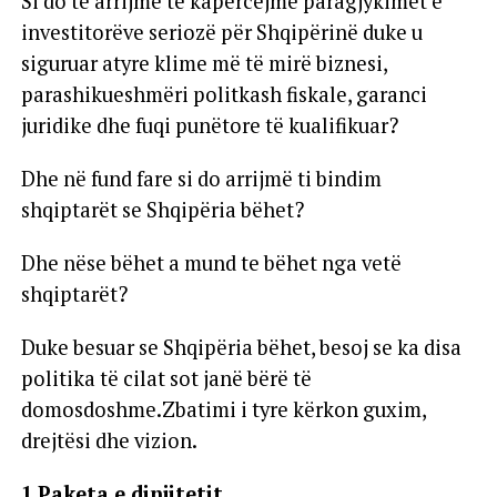
Si do të arrijmë të kapërcejmë paragjykimet e
investitorëve seriozë për Shqipërinë duke u
siguruar atyre klime më të mirë biznesi,
parashikueshmëri politkash fiskale, garanci
juridike dhe fuqi punëtore të kualifikuar?
Dhe në fund fare si do arrijmë ti bindim
shqiptarët se Shqipëria bëhet?
Dhe nëse bëhet a mund te bëhet nga vetë
shqiptarët?
Duke besuar se Shqipëria bëhet, besoj se ka disa
politika të cilat sot janë bërë të
domosdoshme.Zbatimi i tyre kërkon guxim,
drejtësi dhe vizion.
1.Paketa e dinjitetit