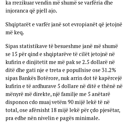
ka rrezikuar vendin më shumë se varfëria dhe
injoranca që pjell ajo.
Shqiptarët e varfër janë sot evropianët që jetojnë
më keq.
Sipas statistikave të besueshme janë më shumë
se 15 për qind e shqiptarëve të cilët jetojnë në
kufirin e dinjitetit me më pak se 2.5 dollarë në
ditë dhe gati nje e treta e popullsise ose 31.2%
sipas Bankës Botërore, nuk arrin dot të kapërcejë
kufirin e të ardhurave 5 dollare në ditë e thënë në
mënyrë më direkte, një familje me 5 anëtarë
disponon cdo muaj vetëm 90 mijë lekë të në
total, ose afërsisht 18 mijë lekë për çdo pjesëtar,
pra edhe nën nivelin e pagës minimale.