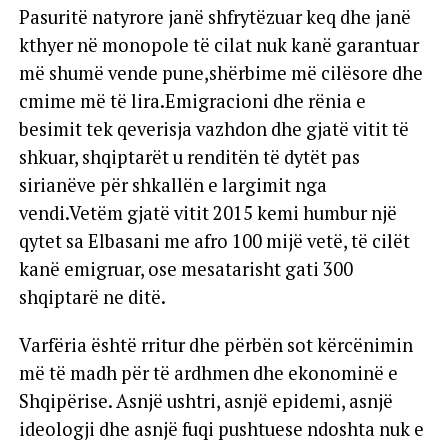
Pasuritë natyrore janë shfrytëzuar keq dhe janë
kthyer në monopole të cilat nuk kanë garantuar
më shumë vende pune,shërbime më cilësore dhe
cmime më të lira.Emigracioni dhe rënia e
besimit tek qeverisja vazhdon dhe gjatë vitit të
shkuar, shqiptarët u renditën të dytët pas
sirianëve për shkallën e largimit nga
vendi.Vetëm gjatë vitit 2015 kemi humbur një
qytet sa Elbasani me afro 100 mijë vetë, të cilët
kanë emigruar, ose mesatarisht gati 300
shqiptarë ne ditë.
Varfëria është rritur dhe përbën sot kërcënimin
më të madh për të ardhmen dhe ekonominë e
Shqipërise. Asnjë ushtri, asnjë epidemi, asnjë
ideologji dhe asnjë fuqi pushtuese ndoshta nuk e