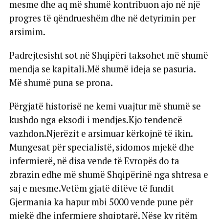
mesme dhe aq më shumë kontribuon ajo në një
progres të qëndrueshëm dhe në detyrimin per
arsimim.
Padrejtesisht sot në Shqipëri taksohet më shumë
mendja se kapitali.Më shumë ideja se pasuria.
Më shumë puna se prona.
Përgjatë historisë ne kemi vuajtur më shumë se
kushdo nga eksodi i mendjes.Kjo tendencë
vazhdon.Njerëzit e arsimuar kërkojnë të ikin.
Mungesat për specialistë, sidomos mjekë dhe
infermierë, në disa vende të Evropës do ta
zbrazin edhe më shumë Shqipërinë nga shtresa e
saj e mesme.Vetëm gjatë ditëve të fundit
Gjermania ka hapur mbi 5000 vende pune për
mjekë dhe infermiere shqiptarë. Nëse ky ritëm