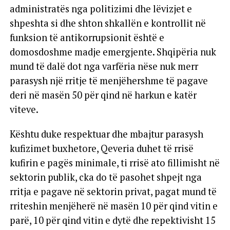
administratës nga politizimi dhe lëvizjet e
shpeshta si dhe shton shkallën e kontrollit në
funksion të antikorrupsionit është e
domosdoshme madje emergjente. Shqipëria nuk
mund të dalë dot nga varfëria nëse nuk merr
parasysh një rritje të menjëhershme të pagave
deri në masën 50 për qind në harkun e katër
viteve.
Kështu duke respektuar dhe mbajtur parasysh
kufizimet buxhetore, Qeveria duhet të rrisë
kufirin e pagës minimale, ti rrisë ato fillimisht në
sektorin publik, cka do të pasohet shpejt nga
rritja e pagave në sektorin privat, pagat mund të
rriteshin menjëherë në masën 10 për qind vitin e
parë, 10 për qind vitin e dytë dhe repektivisht 15