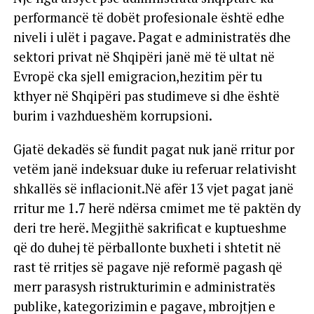
performancë të dobët profesionale është edhe
niveli i ulët i pagave. Pagat e administratës dhe
sektori privat në Shqipëri janë më të ultat në
Evropë cka sjell emigracion,hezitim për tu
kthyer në Shqipëri pas studimeve si dhe është
burim i vazhdueshëm korrupsioni.
Gjatë dekadës së fundit pagat nuk janë rritur por
vetëm janë indeksuar duke iu referuar relativisht
shkallës së inflacionit.Në afër 13 vjet pagat janë
rritur me 1.7 herë ndërsa cmimet me të paktën dy
deri tre herë. Megjithë sakrificat e kuptueshme
që do duhej të përballonte buxheti i shtetit në
rast të rritjes së pagave një reformë pagash që
merr parasysh ristrukturimin e administratës
publike, kategorizimin e pagave, mbrojtjen e