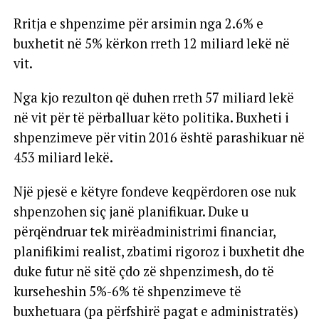
Rritja e shpenzime për arsimin nga 2.6% e
buxhetit në 5% kërkon rreth 12 miliard lekë në
vit.
Nga kjo rezulton që duhen rreth 57 miliard lekë
në vit për të përballuar këto politika. Buxheti i
shpenzimeve për vitin 2016 është parashikuar në
453 miliard lekë.
Një pjesë e këtyre fondeve keqpërdoren ose nuk
shpenzohen siç janë planifikuar. Duke u
përqëndruar tek mirëadministrimi financiar,
planifikimi realist, zbatimi rigoroz i buxhetit dhe
duke futur në sitë çdo zë shpenzimesh, do të
kurseheshin 5%-6% të shpenzimeve të
buxhetuara (pa përfshirë pagat e administratës)