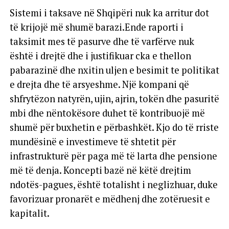
Sistemi i taksave në Shqipëri nuk ka arritur dot
të krijojë më shumë barazi.Ende raporti i
taksimit mes të pasurve dhe të varfërve nuk
është i drejtë dhe i justifikuar cka e thellon
pabarazinë dhe nxitin uljen e besimit te politikat
e drejta dhe të arsyeshme. Një kompani që
shfrytëzon natyrën, ujin, ajrin, tokën dhe pasuritë
mbi dhe nëntokësore duhet të kontribuojë më
shumë për buxhetin e përbashkët. Kjo do të rriste
mundësinë e investimeve të shtetit për
infrastrukturë për paga më të larta dhe pensione
më të denja. Koncepti bazë në këtë drejtim
ndotës-pagues, është totalisht i neglizhuar, duke
favorizuar pronarët e mëdhenj dhe zotëruesit e
kapitalit.