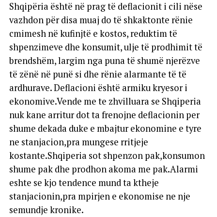
Shqipëria është në prag të deflacionit i cili nëse
vazhdon për disa muaj do të shkaktonte rënie
cmimesh në kufinjtë e kostos, reduktim të
shpenzimeve dhe konsumit, ulje të prodhimit të
brendshëm, largim nga puna të shumë njerëzve
të zënë në punë si dhe rënie alarmante të të
ardhurave. Deflacioni është armiku kryesor i
ekonomive.Vende me te zhvilluara se Shqiperia
nuk kane arritur dot ta frenojne deflacionin per
shume dekada duke e mbajtur ekonomine e tyre
ne stanjacion,pra mungese rritjeje
kostante.Shqiperia sot shpenzon pak,konsumon
shume pak dhe prodhon akoma me pak.Alarmi
eshte se kjo tendence mund ta ktheje
stanjacionin,pra mpirjen e ekonomise ne nje
semundje kronike.