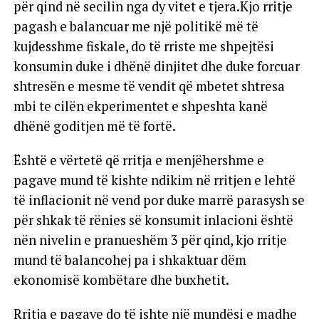
për qind në secilin nga dy vitet e tjera.Kjo rritje
pagash e balancuar me një politikë më të
kujdesshme fiskale, do të rriste me shpejtësi
konsumin duke i dhënë dinjitet dhe duke forcuar
shtresën e mesme të vendit që mbetet shtresa
mbi te cilën ekperimentet e shpeshta kanë
dhënë goditjen më të fortë.
Është e vërtetë që rritja e menjëhershme e
pagave mund të kishte ndikim në rritjen e lehtë
të inflacionit në vend por duke marrë parasysh se
për shkak të rënies së konsumit inlacioni është
nën nivelin e pranueshëm 3 për qind, kjo rritje
mund të balancohej pa i shkaktuar dëm
ekonomisë kombëtare dhe buxhetit.
Rritja e pagave do të ishte një mundësi e madhe