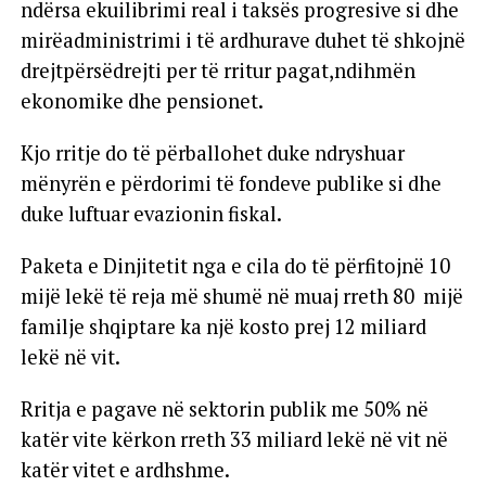
ndërsa ekuilibrimi real i taksës progresive si dhe
mirëadministrimi i të ardhurave duhet të shkojnë
drejtpërsëdrejti per të rritur pagat,ndihmën
ekonomike dhe pensionet.
Kjo rritje do të përballohet duke ndryshuar
mënyrën e përdorimi të fondeve publike si dhe
duke luftuar evazionin fiskal.
Paketa e Dinjitetit nga e cila do të përfitojnë 10
mijë lekë të reja më shumë në muaj rreth 80 mijë
familje shqiptare ka një kosto prej 12 miliard
lekë në vit.
Rritja e pagave në sektorin publik me 50% në
katër vite kërkon rreth 33 miliard lekë në vit në
katër vitet e ardhshme.