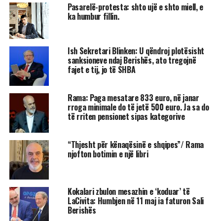
Pasarelë-protesta: shto ujë e shto miell, e
ka humbur fillin.
Ish Sekretari Blinken: U qëndroj plotësisht
sanksioneve ndaj Berishës, ato tregojnë
fajet e tij, jo të SHBA
Rama: Paga mesatare 833 euro, në janar
rroga minimale do të jetë 500 euro. Ja sa do
të rriten pensionet sipas kategorive
“Thjesht për kënaqësinë e shqipes”/ Rama
njofton botimin e një libri
Kokalari zbulon mesazhin e ‘koduar’ të
LaCivita: Humbjen në 11 maj ia faturon Sali
Berishës