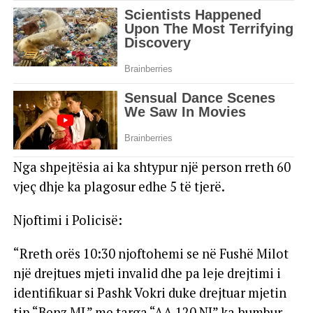
Nga shpejtësia ai ka shtypur një person rreth 60
vjeç dhje ka plagosur edhe 5 të tjerë.
Njoftimi i Policisë:
“Rreth orës 10:30 njoftohemi se në Fushë Milot
një drejtues mjeti invalid dhe pa leje drejtimi i
identifikuar si Pashk Vokri duke drejtuar mjetin
tip “Benz ML” me targa “AA 120 NI” ka humbur