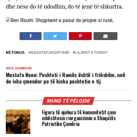
dhe nëse do të ndodhin, do të jenë të shkurtra.
NË FOKUS:
GAZETATSHQIPTARE
LAJMET E FUNDIT
MOS HUMBISNI
Mustafa Nano: Pushteti i Ramës është i frikshëm, unë
do isha çmendur po të kisha pushtetin e tij
MUND TË PËLQENI
Figura të njohura të komunitetit çam
mbështesin riorganizimin e Shoqatës
Patriotike Çamëria