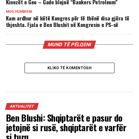
Kinezët e Geo – Gade blejnë “Bankers Petroleum”
MOS HUMBISNI
Kam ardhur në këtë Kongres për të thënë disa gjëra të
thjeshta. Fjala e Ben Blushit në Kongresin e PS-së
MUND TË PËLQENI
KLIKO TË KOMENTOSH
AKTUALITET
Ben Blushi: Shqiptarët e pasur do
jetojnë si rusë, shqiptarët e varfër
si turq