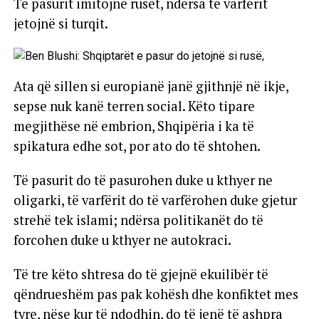
Të pasurit imitojnë rusët, ndërsa të varfërit
jetojnë si turqit.
Ata që sillen si europianë janë gjithnjë në ikje,
sepse nuk kanë terren social. Këto tipare
megjithëse në embrion, Shqipëria i ka të
spikatura edhe sot, por ato do të shtohen.
Të pasurit do të pasurohen duke u kthyer ne
oligarki, të varfërit do të varfërohen duke gjetur
strehë tek islami; ndërsa politikanët do të
forcohen duke u kthyer ne autokraci.
Të tre këto shtresa do të gjejnë ekuilibër të
qëndrueshëm pas pak kohësh dhe konfiktet mes
tyre, nëse kur të ndodhin, do të jenë të ashpra