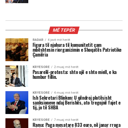
MË TEPËR
RADAR
4 javë më herët
Figura të njohura të komunitetit çam
mbështesin riorganizimin e Shoqatës Patriotike
Çamëria
KRYESORE
2 muaj më herët
Pasarelë-protesta: shto ujë e shto miell, e ka
humbur fillin.
KRYESORE
4 muaj më herët
Ish Sekretari Blinken: U qëndroj plotësisht
sanksioneve ndaj Berishës, ato tregojnë fajet e
tij, jo të SHBA
KRYESORE
7 muaj më herët
Rama: Paga mesatare 833 euro, në janar rroga