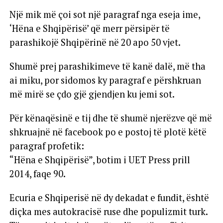
Një mik më çoi sot një paragraf nga eseja ime,
‘Hëna e Shqipërisë’ që merr përsipër të
parashikojë Shqipërinë në 20 apo 50 vjet.
Shumë prej parashikimeve të kanë dalë, më tha
ai miku, por sidomos ky paragraf e përshkruan
më mirë se çdo gjë gjendjen ku jemi sot.
Për kënaqësinë e tij dhe të shumë njerëzve që më
shkruajnë në facebook po e postoj të plotë këtë
paragraf profetik:
“Hëna e Shqipërisë”, botim i UET Press prill
2014, faqe 90.
Ecuria e Shqiperisë në dy dekadat e fundit, është
diçka mes autokracisë ruse dhe populizmit turk.