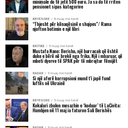
minimale do të jetë 500 euro. Ja sa do të rriten
pensionet sipas kategorive
KRYESORE
8 muaj më herët
“Thjesht për kënaqësinë e shqipes”/ Rama
njofton botimin e një libri
KRITIKE
9 muaj më herët
Mustafa Nano: Berisha, një burracak që është
duke e bërë në brekë nga frika. Një i mbaruar, që
mbeti dyerve të SPAK për të mbrojtur fëmijët
RADAR
9 muaj më herët
Si një aferë korrupsioni mund t’i japë fund
luftës në Ukrainë
KRYESORE
9 muaj më herët
Kokalari zbulon mesazhin e ‘koduar’ të LaCivita:
Humbjen në 11 maj ia faturon Sali Berishës
RADAR
9 muaj më herët