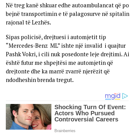
Në treg kanë shkuar edhe autoambulancat që po
bejnë transportimin e të palagosurve në spitalin
rajonal të Lezhës.
Sipas policisë, drejtuesi i automjetit tip
“Mercedes-Benz ML” ishte një invalid i quajtur
Pashk Vokri, i cili nuk posedonte leje drejtimi. Ai
është futur me shpejtësi me automjetin që
drejtonte dhe ka marrë zvarrë njerëzit që
ndodheshin brenda tregut.