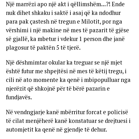
Një marrëzi apo një akt i qëllimshëm…?! Ende
nuk dihet shkaku i saktë i asaj që ka ndodhur
para pak çastesh në tregun e Milotit, por nga
vërshimi i një makine në mes të pazarit të gjëse
së gjallë, ka mbetur i vdekur 1 person dhe janë
plagosur të paktën 5 të tjerë.
Një dëshmimtar okular ka treguar se një mjet
është futur me shpejtësi në mes të këtij tregu, i
cili në ato momente ka qenë i mbipopulluar nga
njerëzit që shkojnë për të bërë pazarin e
fundjavës.
Në vendngjarje kanë mbërritur forcat e policisë
të cilat menjëherë kanë konstatuar se drejtuesi i
automjetit ka qenë në gjendje të dehur.