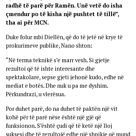
radhë të parë për Ramën. Unë vetë do isha
çmendur po të kisha një pushtet të tillë”,
tha ai për MCN.
Duke folur mbi Diellën, që do të jetë në krye të
prokurimeve publike, Nano shton:
“Në terma teknikë s’e marr vesh. Si gjetje
rezultoi që të ishte interesante dhe
spektakolare, sepse gjeti jehonë kudo, edhe në
mediat e botës. Dhe nuk u pa me dyshim.
Përkundrazi, u vlerësua.
Por duhet parë, do na duhet të paktën një vit
kohë për të parë nëse është një gjë që
funksionon. S’është çudi që të ketë një lloj
suksesi dhe të rezultojë edhe një shpikje që mund