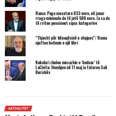
Rama: Paga mesatare 833 euro, në janar
rroga minimale do të jetë 500 euro. Ja sa do
të rriten pensionet sipas kategorive
“Thjesht për kënaqësinë e shqipes”/ Rama
njofton botimin e një libri
Kokalari zbulon mesazhin e ‘koduar’ të
LaCivita: Humbjen në 11 maj ia faturon Sali
Berishës
AKTUALITET