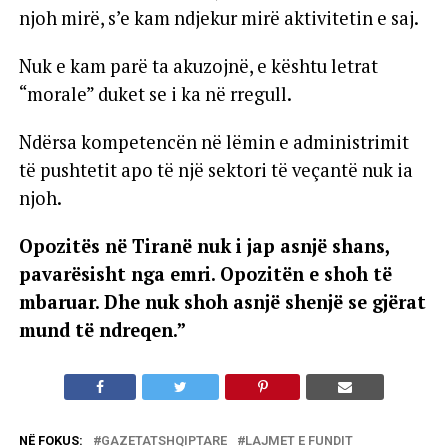
njoh mirë, s’e kam ndjekur mirë aktivitetin e saj.
Nuk e kam parë ta akuzojnë, e kështu letrat
“morale” duket se i ka në rregull.
Ndërsa kompetencën në lëmin e administrimit
të pushtetit apo të një sektori të veçantë nuk ia
njoh.
Opozitës në Tiranë nuk i jap asnjë shans,
pavarësisht nga emri. Opozitën e shoh të
mbaruar. Dhe nuk shoh asnjë shenjë se gjërat
mund të ndreqen.”
NË FOKUS:
GAZETATSHQIPTARE
LAJMET E FUNDIT