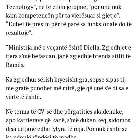
Tecnology”, në të cilën jetojmë, “por unë nuk
kam kompetencën për ta vlerësuar si gjetje”.
“Duhet të presim për të parë sa funksionale do të
rezultojë”.
“Ministrja më e veçantë është Diella. Zgjedhjet e
tjera s’më befasuan, janë zgjedhje brenda stilit të
Ramës.
Ka zgjedhur sërish kryesisht gra, sepse sipas tij
me gratë punohet më mirë, gjë që unë s’e di sa e
vërtetë është.
Në terma të CV-së dhe përgatitjes akademike,
apo karrierave që kanë, s’më duken keq, sidomos
disa që janë edhe fytyra të reja. Por nuk është se
ka ndonjë rëndësi të madhe.