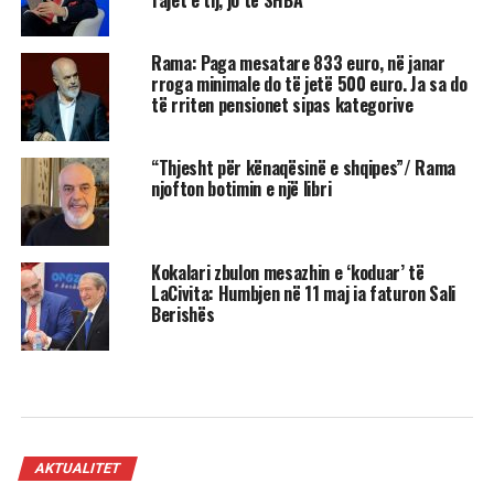
Rama: Paga mesatare 833 euro, në janar
rroga minimale do të jetë 500 euro. Ja sa do
të rriten pensionet sipas kategorive
“Thjesht për kënaqësinë e shqipes”/ Rama
njofton botimin e një libri
Kokalari zbulon mesazhin e ‘koduar’ të
LaCivita: Humbjen në 11 maj ia faturon Sali
Berishës
AKTUALITET