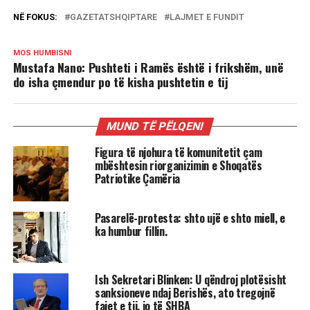
NË FOKUS:
GAZETATSHQIPTARE
LAJMET E FUNDIT
MOS HUMBISNI
Mustafa Nano: Pushteti i Ramës është i frikshëm, unë
do isha çmendur po të kisha pushtetin e tij
MUND TË PËLQENI
Figura të njohura të komunitetit çam
mbështesin riorganizimin e Shoqatës
Patriotike Çamëria
Pasarelë-protesta: shto ujë e shto miell, e
ka humbur fillin.
Ish Sekretari Blinken: U qëndroj plotësisht
sanksioneve ndaj Berishës, ato tregojnë
fajet e tij, jo të SHBA