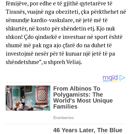
fëmijëve, por edhe e të gjithë qytetarëve të
Tiranës, vuajnë nga obeziteti, çka përkthehet në
sëmundje kardio-vaskulare, në jetë më të
shkurtër, në kosto për shëndetin etj. Kjo nuk
shkon! Çdo qindarkë e investuar në sport është
shumë më pak nga ajo çfarë do na duhet të
investojmë nesër për të kuruar një jetë të pa
shëndetshme”, u shpreh Veliaj.