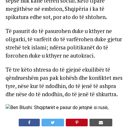
sepse nuk kanë terren social. Këto tipare
megjithëse në embrion, Shqipëria i ka të
spikatura edhe sot, por ato do të shtohen.
Të pasurit do të pasurohen duke u kthyer ne
oligarki, të varfërit do të varfërohen duke gjetur
strehë tek islami; ndërsa politikanët do të
forcohen duke u kthyer ne autokraci.
Të tre këto shtresa do të gjejnë ekuilibër të
qëndrueshëm pas pak kohësh dhe konfiktet mes
tyre, nëse kur të ndodhin, do të jenë të ashpra
dhe nëse do të ndodhin, do të jenë të shkurtra.