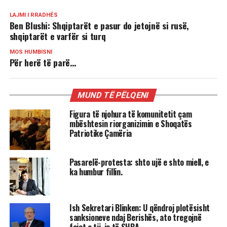
LAJMI I RRADHËS
Ben Blushi: Shqiptarët e pasur do jetojnë si rusë,
shqiptarët e varfër si turq
MOS HUMBISNI
Për herë të parë…
MUND TË PËLQENI
Figura të njohura të komunitetit çam
mbështesin riorganizimin e Shoqatës
Patriotike Çamëria
Pasarelë-protesta: shto ujë e shto miell, e
ka humbur fillin.
Ish Sekretari Blinken: U qëndroj plotësisht
sanksioneve ndaj Berishës, ato tregojnë
fajet e tij, jo të SHBA