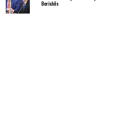
Berishës
AKTUALITET
“Edi Rama është politikani më me
fat”
Nga Indrit Vokshi