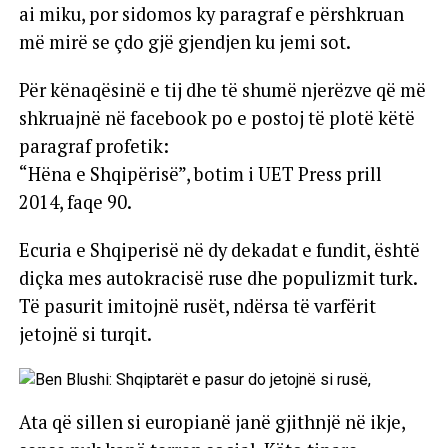
ai miku, por sidomos ky paragraf e përshkruan
më mirë se çdo gjë gjendjen ku jemi sot.
Për kënaqësinë e tij dhe të shumë njerëzve që më
shkruajnë në facebook po e postoj të plotë këtë
paragraf profetik:
“Hëna e Shqipërisë”, botim i UET Press prill
2014, faqe 90.
Ecuria e Shqiperisë në dy dekadat e fundit, është
diçka mes autokracisë ruse dhe populizmit turk.
Të pasurit imitojnë rusët, ndërsa të varfërit
jetojnë si turqit.
Ata që sillen si europianë janë gjithnjë në ikje,