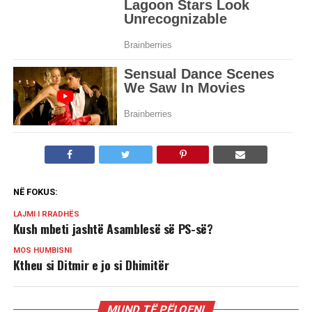
NË FOKUS:
LAJMI I RRADHËS
Kush mbeti jashtë Asamblesë së PS-së?
MOS HUMBISNI
Ktheu si Ditmir e jo si Dhimitër
MUND TË PËLQENI