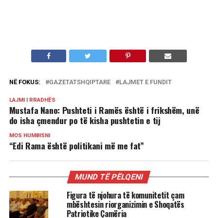
NË FOKUS:
GAZETATSHQIPTARE
LAJMET E FUNDIT
LAJMI I RRADHËS
Mustafa Nano: Pushteti i Ramës është i frikshëm, unë
do isha çmendur po të kisha pushtetin e tij
MOS HUMBISNI
“Edi Rama është politikani më me fat”
MUND TË PËLQENI
Figura të njohura të komunitetit çam
mbështesin riorganizimin e Shoqatës
Patriotike Çamëria