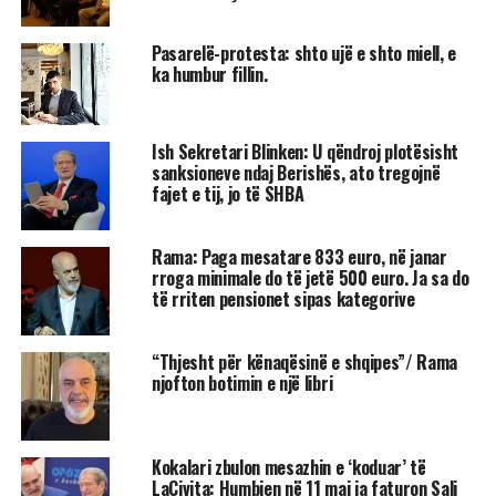
Pasarelë-protesta: shto ujë e shto miell, e
ka humbur fillin.
Ish Sekretari Blinken: U qëndroj plotësisht
sanksioneve ndaj Berishës, ato tregojnë
fajet e tij, jo të SHBA
Rama: Paga mesatare 833 euro, në janar
rroga minimale do të jetë 500 euro. Ja sa do
të rriten pensionet sipas kategorive
“Thjesht për kënaqësinë e shqipes”/ Rama
njofton botimin e një libri
Kokalari zbulon mesazhin e ‘koduar’ të
LaCivita: Humbjen në 11 maj ia faturon Sali