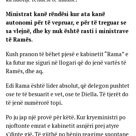
Ministrat kanë rëndësi kur ata kanë
autonomi për të vepruar, e për të treguar se
sa vlejnë, dhe ky nuk është rasti i ministrave
të Ramës.
Kush pranon të bëhet pjesë e kabinetit “Rama” e
ka futur me siguri në llogari që do jenë vartës të
Ramës, dhe aq.
Edi Rama është lider absolut, që delegon pushtet
ose te të besuarit e vet, ose te Diella. Të tjerët do
të jenë numërorë topi.
Po ju jap një provë për këtë. Kur kryeministri po
njoftonte emrat e kabinetit asnjëri prej atyre
s’dinte gjë. Të gjithë po bënin reagime spontane