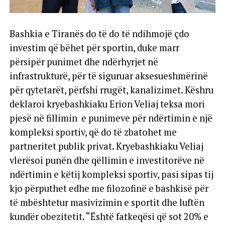
Bashkia e Tiranës do të do të ndihmojë çdo
investim që bëhet për sportin, duke marr
përsipër punimet dhe ndërhyrjet në
infrastrukturë, për të siguruar aksesueshmërinë
për qytetarët, përfshi rrugët, kanalizimet. Këshru
deklaroi kryebashkiaku Erion Veliaj teksa mori
pjesë në fillimin e punimeve për ndërtimin e një
kompleksi sportiv, që do të zbatohet me
partneritet publik privat. Kryebashkiaku Veliaj
vlerësoi punën dhe qëllimin e investitorëve në
ndërtimin e këtij kompleksi sportiv, pasi sipas tij
kjo përputhet edhe me filozofinë e bashkisë për
të mbështetur masivizimin e sportit dhe luftën
kundër obezitetit. “Është fatkeqësi që sot 20% e