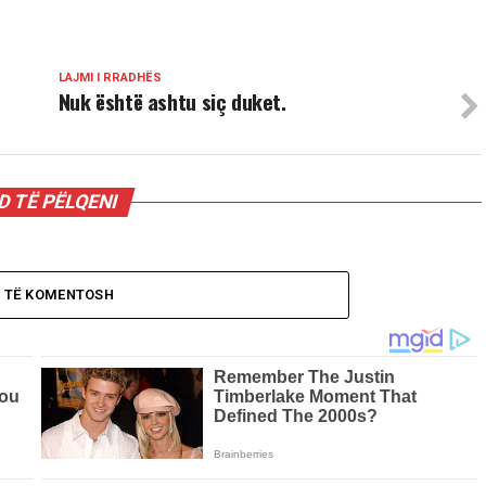
LAJMI I RRADHËS
Nuk është ashtu siç duket.
 TË PËLQENI
O TË KOMENTOSH