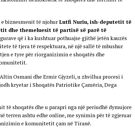
a e biznesmenit të njohur
Lutfi Nuriu, ish-deputetit të
tit dhe themeluesit të partisë së parë të
figurave që i ka kushtuar pothuajse gjithë jetën kauzës
te të tjera të respektuara, në një sallë të mbushur
tjen e tyre për riorganizimin e shoqatës dhe
omunitetit.
ltin Osmani dhe Ermir Gjyzeli, u zhvillua procesi i
jodh kryetar i Shoqatës Patriotike Çamëria, Dega
mit të shoqatës dhe u parapri nga një periudhë dymujore
 në terren ashtu edhe online, me synimin për të zgjeruar
ganizimin e komunitetit çam në Tiranë.