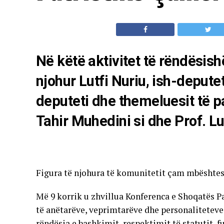
Në këtë aktivitet të rëndësis
njohur Lutfi Nuriu, ish-deputet
deputeti dhe themeluesit të p
Tahir Muhedini si dhe Prof. L
Figura të njohura të komunitetit çam mbështes
Më 9 korrik u zhvillua Konferenca e Shoqatës P
të anëtarëve, veprimtarëve dhe personaliteteve
rëndësia e bashkimit, respektimit të statutit, 