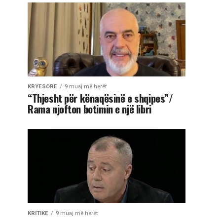
KRYESORE
9 muaj më herët
“Thjesht për kënaqësinë e shqipes”/
Rama njofton botimin e një libri
KRITIKE
9 muaj më herët