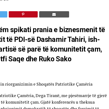
hëm spikati prania e biznesmenit të
it të PDI-së Dashamir Tahiri, ish-
artisë së parë të komunitetit çam,
utfi Saqe dhe Ruko Sako
in riorganizimin e Shoqatës Patriotike Çamëria
atriotike Çamëria, Dega Tiranë, me pjesëmarrje të gjerë
 të komunitetit çam. Gjatë konferencës u theksua
funksionimit demokratik të shoqatës dhe forcimit të