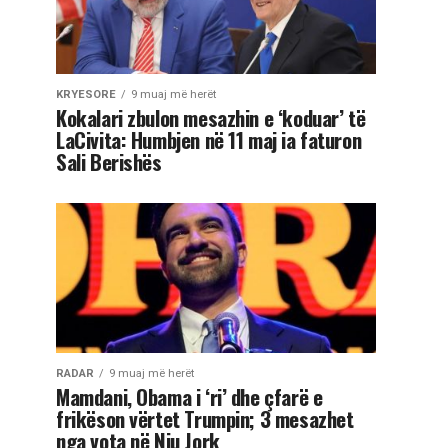
KRYESORE
9 muaj më herët
Kokalari zbulon mesazhin e ‘koduar’ të
LaCivita: Humbjen në 11 maj ia faturon
Sali Berishës
RADAR
9 muaj më herët
Mamdani, Obama i ‘ri’ dhe çfarë e
frikëson vërtet Trumpin; 3 mesazhet
nga vota në Nju Jork