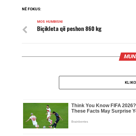
NË FOKUS:
MOS HUMBISNI
Biçikleta që peshon 860 kg
MUND
KLIK