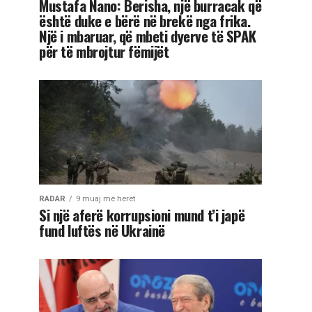
Mustafa Nano: Berisha, një burracak që
është duke e bërë në brekë nga frika.
Një i mbaruar, që mbeti dyerve të SPAK
për të mbrojtur fëmijët
RADAR
9 muaj më herët
Si një aferë korrupsioni mund t’i japë
fund luftës në Ukrainë