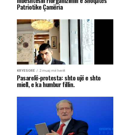
mbështesin riorganizimin e Shoqatës
Patriotike Çamëria
KRYESORE
2 muaj më herët
Pasarelë-protesta: shto ujë e shto
miell, e ka humbur fillin.