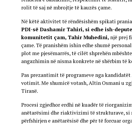
rolit të saj në mbrojtje të kauzës çame.
Në këtë aktivitet të rëndësishëm spikati prani
PDI-së Dashamir Tahiri, si edhe ish-depute
komunitetit çam, Tahir Muhedini,
një prej 
çame. Të pranishëm ishin edhe shumë personalite
plot me pjesëmarrës, të cilët shprehën mbështe
angazhimin në nisma konkrete në shërbim të k
Pas prezantimit të programeve nga kandidatët A
votimit. Me shumicë votash, Altin Osmani u zg
Tiranë.
Procesi zgjedhor erdhi në kuadër të riorganizi
anëtarësimi dhe riaktivizimi të strukturave, si
përfshirjen e anëtarësisë dhe për të forcuar or