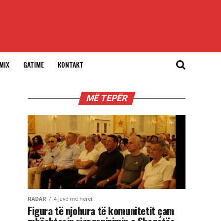
MIX
GATIME
KONTAKT
MË TEPËR
RADAR
4 javë më herët
Figura të njohura të komunitetit çam