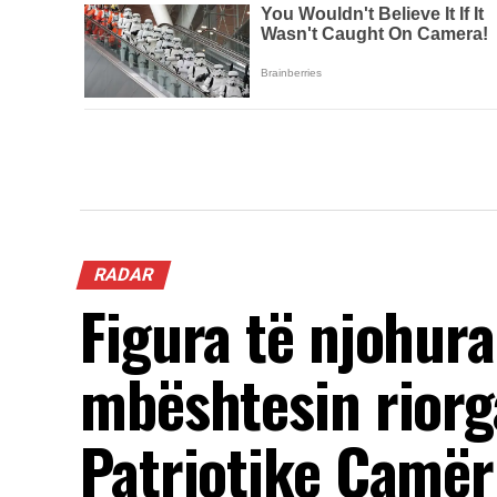
RADAR
Figura të njohur
mbështesin riorg
Patriotike Çamër