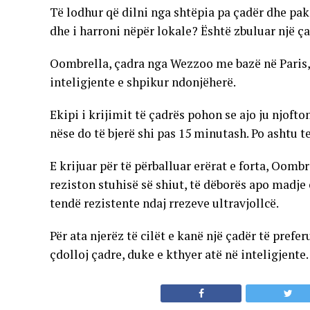
Të lodhur që dilni nga shtëpia pa çadër dhe pa
dhe i harroni nëpër lokale? Është zbuluar një ça
Oombrella, çadra nga Wezzoo me bazë në Paris, 
inteligjente e shpikur ndonjëherë.
Ekipi i krijimit të çadrës pohon se ajo ju njofto
nëse do të bjerë shi pas 15 minutash. Po ashtu t
E krijuar për të përballuar erërat e forta, Oomb
reziston stuhisë së shiut, të dëborës apo madj
tendë rezistente ndaj rrezeve ultravjollcë.
Për ata njerëz të cilët e kanë një çadër të pref
çdolloj çadre, duke e kthyer atë në inteligjente.