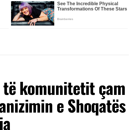
a të komunitetit çam
anizimin e Shoqatës
ia