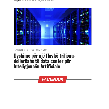
RADAR
9 muaj më herët
Dyshime për një fluskë triliona-
dollarëshe të data center për
Inteligjencën Artificiale
FACEBOOK