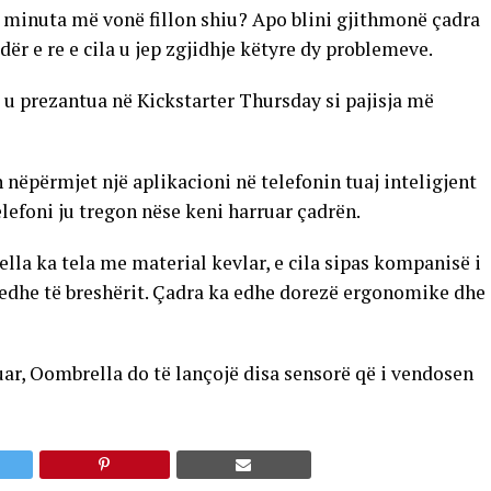
k minuta më vonë fillon shiu? Apo blini gjithmonë çadra
dër e re e cila u jep zgjidhje këtyre dy problemeve.
u prezantua në Kickstarter Thursday si pajisja më
n nëpërmjet një aplikacioni në telefonin tuaj inteligjent
elefoni ju tregon nëse keni harruar çadrën.
rella ka tela me material kevlar, e cila sipas kompanisë i
e edhe të breshërit. Çadra ka edhe dorezë ergonomike dhe
eruar, Oombrella do të lançojë disa sensorë që i vendosen