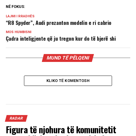
NË FOKUS:
LAJMI I RRADHËS
“R8 Spyder”, Audi prezanton modelin e ri cabrio
MOS HUMBISNI
Çadra inteligjente që ju tregon kur do të bjerë shi
MUND TË PËLQENI
KLIKO TË KOMENTOSH
RADAR
Figura të njohura të komunitetit