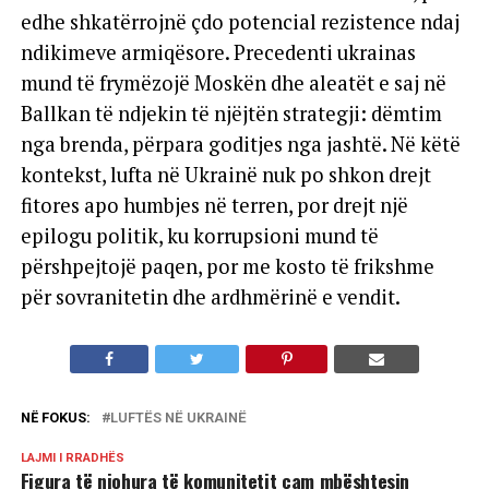
edhe shkatërrojnë çdo potencial rezistence ndaj
ndikimeve armiqësore. Precedenti ukrainas
mund të frymëzojë Moskën dhe aleatët e saj në
Ballkan të ndjekin të njëjtën strategji: dëmtim
nga brenda, përpara goditjes nga jashtë. Në këtë
kontekst, lufta në Ukrainë nuk po shkon drejt
fitores apo humbjes në terren, por drejt një
epilogu politik, ku korrupsioni mund të
përshpejtojë paqen, por me kosto të frikshme
për sovranitetin dhe ardhmërinë e vendit.
NË FOKUS:
LUFTËS NË UKRAINË
LAJMI I RRADHËS
Figura të njohura të komunitetit çam mbështesin