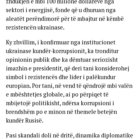
zhdukjen e mbi 100 milionë dollarëve nga
sektori i energjisë, fonde që u dhuruan nga
aleatët perëndimorë për të mbajtur në këmbë
rezistencën ukrainase.
Ky zhvillim, i konfirmuar nga institucionet
ukrainase kundër-korrupsionit, ka tronditur
opinionin publik dhe ka dëmtuar seriozisht
imazhin e presidentit, që deri tani konsiderohej
simbol i rezistencës dhe lider i palëkundur
europian. Por tani, në vend të qëndrojë mbi valën
e mbështetjes globale, ai po përpiqet të
mbijetojë politikisht, ndërsa korrupsioni i
brendshëm po e minon në themele betejën
kundër Rusisë.
Pasi skandali doli në dritë, dinamika diplomatike