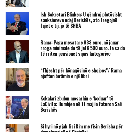
Ish Sekretari Blinken: U qëndroj plotësisht
sanksioneve ndaj Berishës, ato tregojnë
fajet e tij, jo të SHBA
Rama: Paga mesatare 833 euro, në janar
rroga minimale do të jetë 500 euro. Ja sa do
të rriten pensionet sipas kategorive
“Thjesht për kënaqësinë e shqipes”/ Rama
njofton botimin e një libri
Kokalari zbulon mesazhin e ‘koduar’ të
LaCivita: Humbjen në 11 maj ia faturon Sali
Berishës
Si hyri në gjak fisi Kim me fisin Berisha për
demokracinë në Shqipëri