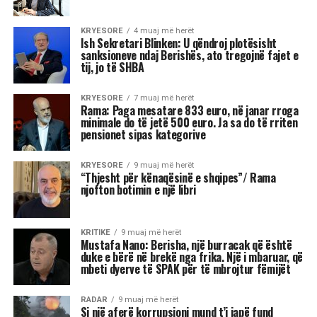
Shkruar nga Massimo Gaggi
Fitorja e Mamdanit duhet të
trajtohet me kujdes nga
Partia Demokratike. Ajo ka
rizbuluar aftësitë e
ndërmjetësimit agresiv të
Barack Obamës, duke
shfrytëzuar shqetësimet e
votuesve në lidhje me
ekonominë përpara