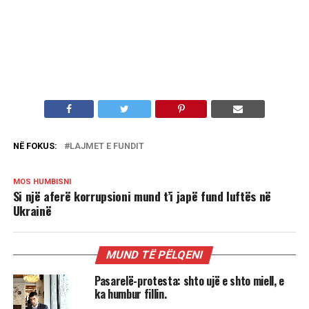
NË FOKUS:
LAJMET E FUNDIT
MOS HUMBISNI
Si një aferë korrupsioni mund t’i japë fund luftës në
Ukrainë
MUND TË PËLQENI
Pasarelë-protesta: shto ujë e shto miell, e
ka humbur fillin.