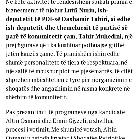
Në këtë aktivitet të rëndësishëm spikati prania e
biznesmenit të njohur
Lutfi Nuriu, ish-
deputetit të PDI-së Dashamir Tahiri, si edhe
ish-deputetit dhe themeluesit të partisë së
parë të komunitetit çam, Tahir Muhedini,
një
prej figurave që i ka kushtuar pothuajse gjithë
jetën kauzës çame. Të pranishëm ishin edhe
shumë personalitete të tjera të respektuara, në
një sallë të mbushur plot me pjesëmarrës, të cilët
shprehën mbështetjen e tyre për riorganizimin e
shoqatës dhe angazhimin në nisma konkrete në
shërbim të komunitetit.
Pas prezantimit të programeve nga kandidatët
Altin Osmani dhe Ermir Gjyzeli, u zhvillua
procesi i votimit. Me shumicë votash, Altin
Osmani u zgjodh kryetar i Shoqatës Patriotike