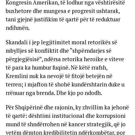
Kongresin Amerikan, të lodhur nga vështirësitë
buxhetore dhe mungesa e progresit ushtarak,
tani gjejnë justifikim të qartë për të reduktuar
ndihmën.
Skandali i jep legjitimitet moral retorikës së
mbylljes së konfliktit dhe “shpërndarjes së
përgjegjësisë”, ndërsa retorika heroike e viteve
të para ka humbur fuqinë. Në këtë rrafsh,
Kremlini nuk ka nevojë të fitojë betejën në
terren; i mjafton të shohë kundërshtarin duke u
rrënuar nga brenda. Dhe kjo po ndodh.
Për Shqipërinë dhe rajonin, ky zhvillim ka jehonë
të qartë: dështimi institucional dhe korrupsioni
mund të shndërrohen në kancer strategjik, që jo
vetëm dëmton kredibilitetin ndërkombëtar, por