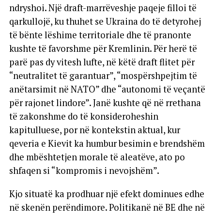
ndryshoi. Një draft-marrëveshje paqeje filloi të
qarkullojë, ku thuhet se Ukraina do të detyrohej
të bënte lëshime territoriale dhe të pranonte
kushte të favorshme për Kremlinin. Për herë të
parë pas dy vitesh lufte, në këtë draft flitet për
“neutralitet të garantuar”, “mospërshpejtim të
anëtarsimit në NATO” dhe “autonomi të veçantë
për rajonet lindore”. Janë kushte që në rrethana
të zakonshme do të konsideroheshin
kapitulluese, por në kontekstin aktual, kur
qeveria e Kievit ka humbur besimin e brendshëm
dhe mbështetjen morale të aleatëve, ato po
shfaqen si “kompromis i nevojshëm”.
Kjo situatë ka prodhuar një efekt dominues edhe
në skenën perëndimore. Politikanë në BE dhe në