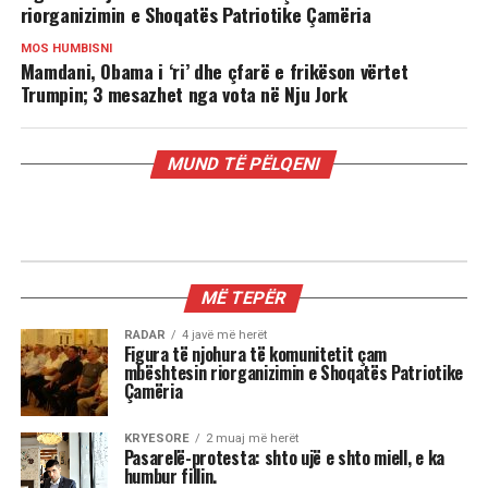
riorganizimin e Shoqatës Patriotike Çamëria
MOS HUMBISNI
Mamdani, Obama i ‘ri’ dhe çfarë e frikëson vërtet
Trumpin; 3 mesazhet nga vota në Nju Jork
MUND TË PËLQENI
RADAR
Mamdani, Obama i ‘ri’ dhe çfarë e
frikëson vërtet Trumpin; 3 mesazhet
nga vota në Nju Jork