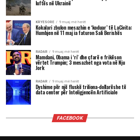
zgjedhjeve të mesit të
mandatit…
Tenda e madhe, kostoja e lartë e jetesës,
rregullat në ndryshim të lojës: në dritën e fitores
së Mamdanit, kryetarit të ri të bashkisë së Nju
Jorkut, Socialist Demokrat, dhe sukseseve të tjera
të Partisë Progresive në zgjedhjet e 4 nëntorit,
nga fitimi i posteve të guvernatorëve të
Virxhinias dhe Nju Xhersit deri te fitorja në
referendum në Kaliforni, këto tre fronte do të
jenë vendimtare, një vit nga tani, në zgjedhjet e
mesit të mandatit që mund ta privojnë Trumpin
nga kontrolli i Kongresit.
Fitorja e madhe e Mamdanit, me mobilizimin e