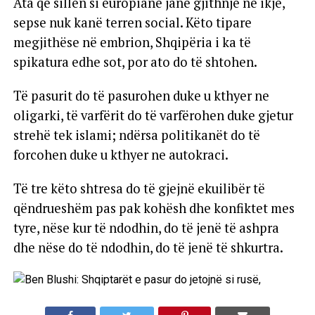
Ata që sillen si europianë janë gjithnjë në ikje,
sepse nuk kanë terren social. Këto tipare
megjithëse në embrion, Shqipëria i ka të
spikatura edhe sot, por ato do të shtohen.
Të pasurit do të pasurohen duke u kthyer ne
oligarki, të varfërit do të varfërohen duke gjetur
strehë tek islami; ndërsa politikanët do të
forcohen duke u kthyer ne autokraci.
Të tre këto shtresa do të gjejnë ekuilibër të
qëndrueshëm pas pak kohësh dhe konfiktet mes
tyre, nëse kur të ndodhin, do të jenë të ashpra
dhe nëse do të ndodhin, do të jenë të shkurtra.