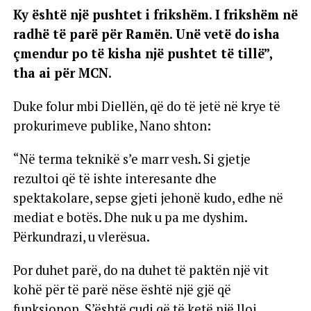
Ky është një pushtet i frikshëm. I frikshëm në
radhë të parë për Ramën. Unë vetë do isha
çmendur po të kisha një pushtet të tillë”,
tha ai për MCN.
Duke folur mbi Diellën, që do të jetë në krye të
prokurimeve publike, Nano shton:
“Në terma teknikë s’e marr vesh. Si gjetje
rezultoi që të ishte interesante dhe
spektakolare, sepse gjeti jehonë kudo, edhe në
mediat e botës. Dhe nuk u pa me dyshim.
Përkundrazi, u vlerësua.
Por duhet parë, do na duhet të paktën një vit
kohë për të parë nëse është një gjë që
funksionon. S’është çudi që të ketë një lloj