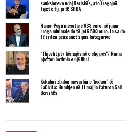
sanksioneve ndaj Berishës, ato tregojnë
fajet e tij, jo të SHBA
Rama: Paga mesatare 833 euro, në janar
rroga minimale do të jetë 500 euro. Ja sa do
të rriten pensionet sipas kategorive
“Thjesht për kënaqësinë e shqipes”/ Rama
njofton botimin e një libri
Kokalari zbulon mesazhin e ‘koduar’ të
LaCivita: Humbjen në 11 maj ia faturon Sali
Berishës