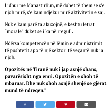
Lidhur me Manastirliun, më duhet të them se s’e
njoh mirë, s’e kam ndjekur mirë aktivitetin e saj.
Nuk e kam parë ta akuzojnë, e kështu letrat
“morale” duket se i ka në rregull.
Ndërsa kompetencën në lëmin e administrimit
të pushtetit apo të një sektori të veçantë nuk ia
njoh.
Opozitës në Tiranë nuk i jap asnjë shans,
pavarësisht nga emri. Opozitën e shoh të
mbaruar. Dhe nuk shoh asnjë shenjë se gjërat
mund të ndreqen.”