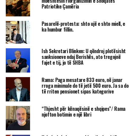
mbështesin riorganizimin e Shoqatës
Patriotike Çamëria
Pasarelë-protesta: shto ujë e shto miell, e
ka humbur fillin.
Ish Sekretari Blinken: U qëndroj plotësisht
sanksioneve ndaj Berishës, ato tregojnë
fajet e tij, jo të SHBA
Rama: Paga mesatare 833 euro, në janar
rroga minimale do të jetë 500 euro. Ja sa do
të rriten pensionet sipas kategorive
“Thjesht për kënaqësinë e shqipes”/ Rama
njofton botimin e një libri