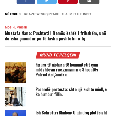
NË FOKUS:
GAZETATSHQIPTARE
LAJMET E FUNDIT
MOS HUMBISNI
Mustafa Nano: Pushteti i Ramës është i frikshëm, unë
do isha çmendur po të kisha pushtetin e tij
MUND TË PËLQENI
Figura të njohura të komunitetit çam
mbështesin riorganizimin e Shoqatës
Patriotike Çamëria
Pasarelë-protesta: shto ujë e shto miell, e
ka humbur fillin.
Ish Sekretari Blinken: U qëndroj plotësisht