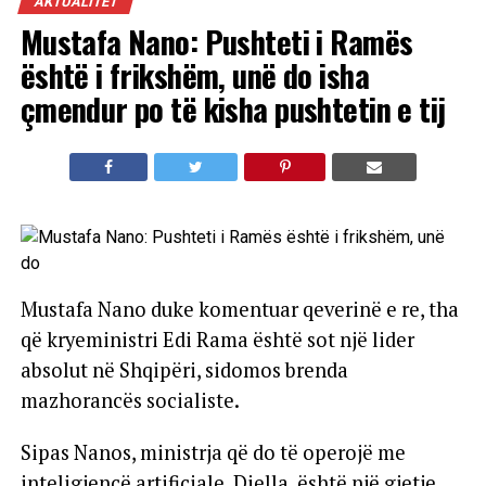
AKTUALITET
Mustafa Nano: Pushteti i Ramës
është i frikshëm, unë do isha
çmendur po të kisha pushtetin e tij
Mustafa Nano duke komentuar qeverinë e re, tha
që kryeministri Edi Rama është sot një lider
absolut në Shqipëri, sidomos brenda
mazhorancës socialiste.
Sipas Nanos, ministrja që do të operojë me
inteligjencë artificiale, Diella, është një gjetje