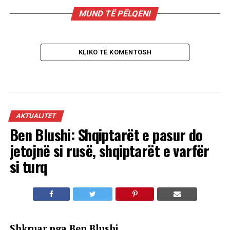
MUND TË PËLQENI
KLIKO TË KOMENTOSH
AKTUALITET
Ben Blushi: Shqiptarët e pasur do
jetojnë si rusë, shqiptarët e varfër
si turq
Shkruar nga Ben Blushi