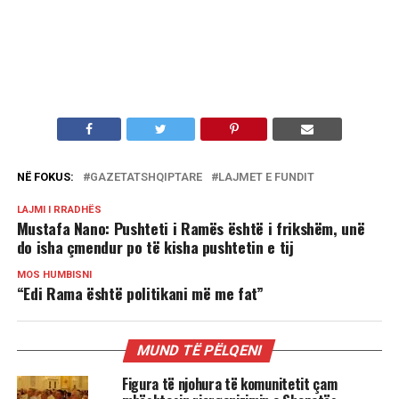
NË FOKUS:
GAZETATSHQIPTARE
LAJMET E FUNDIT
LAJMI I RRADHËS
Mustafa Nano: Pushteti i Ramës është i frikshëm, unë
do isha çmendur po të kisha pushtetin e tij
MOS HUMBISNI
“Edi Rama është politikani më me fat”
MUND TË PËLQENI
Figura të njohura të komunitetit çam