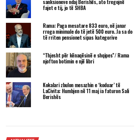
sanksioneve ndaj Berishës, ato tregojnë
fajet e tij, jo të SHBA
Rama: Paga mesatare 833 euro, në janar
rroga minimale do të jetë 500 euro. Ja sa do
të rriten pensionet sipas kategorive
“Thjesht për kënaqësinë e shqipes”/ Rama
njofton botimin e një libri
Kokalari zbulon mesazhin e ‘koduar’ të
LaCivita: Humbjen në 11 maj ia faturon Sali
Berishës