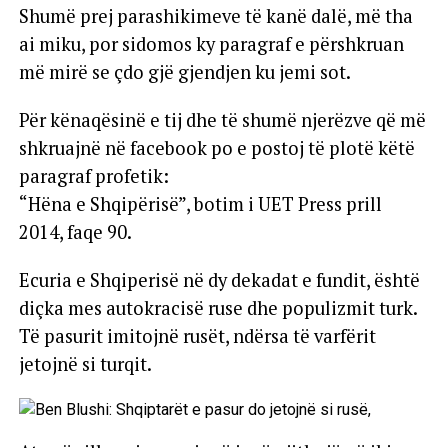
Shumë prej parashikimeve të kanë dalë, më tha
ai miku, por sidomos ky paragraf e përshkruan
më mirë se çdo gjë gjendjen ku jemi sot.
Për kënaqësinë e tij dhe të shumë njerëzve që më
shkruajnë në facebook po e postoj të plotë këtë
paragraf profetik:
“Hëna e Shqipërisë”, botim i UET Press prill
2014, faqe 90.
Ecuria e Shqiperisë në dy dekadat e fundit, është
diçka mes autokracisë ruse dhe populizmit turk.
Të pasurit imitojnë rusët, ndërsa të varfërit
jetojnë si turqit.