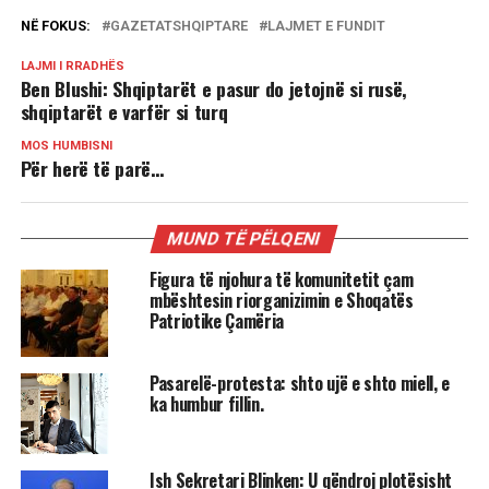
NË FOKUS:
GAZETATSHQIPTARE
LAJMET E FUNDIT
LAJMI I RRADHËS
Ben Blushi: Shqiptarët e pasur do jetojnë si rusë,
shqiptarët e varfër si turq
MOS HUMBISNI
Për herë të parë…
MUND TË PËLQENI
Figura të njohura të komunitetit çam
mbështesin riorganizimin e Shoqatës
Patriotike Çamëria
Pasarelë-protesta: shto ujë e shto miell, e
ka humbur fillin.
Ish Sekretari Blinken: U qëndroj plotësisht