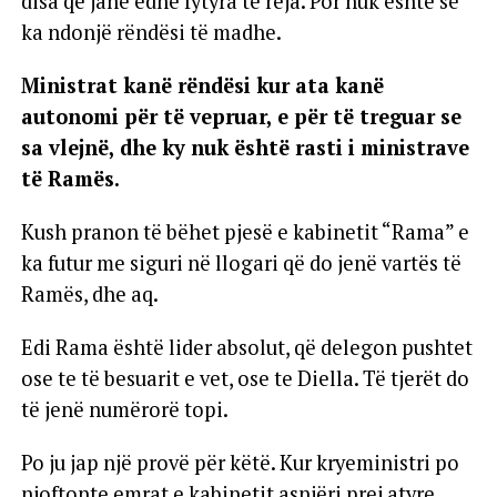
disa që janë edhe fytyra të reja. Por nuk është se
ka ndonjë rëndësi të madhe.
Ministrat kanë rëndësi kur ata kanë
autonomi për të vepruar, e për të treguar se
sa vlejnë, dhe ky nuk është rasti i ministrave
të Ramës.
Kush pranon të bëhet pjesë e kabinetit “Rama” e
ka futur me siguri në llogari që do jenë vartës të
Ramës, dhe aq.
Edi Rama është lider absolut, që delegon pushtet
ose te të besuarit e vet, ose te Diella. Të tjerët do
të jenë numërorë topi.
Po ju jap një provë për këtë. Kur kryeministri po
njoftonte emrat e kabinetit asnjëri prej atyre