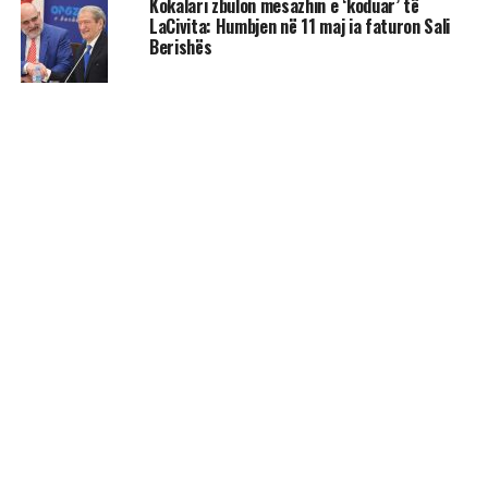
Kokalari zbulon mesazhin e ‘koduar’ të
LaCivita: Humbjen në 11 maj ia faturon Sali
Berishës
AKTUALITET
“Edi Rama është politikani më me
fat”
Nga Indrit Vokshi