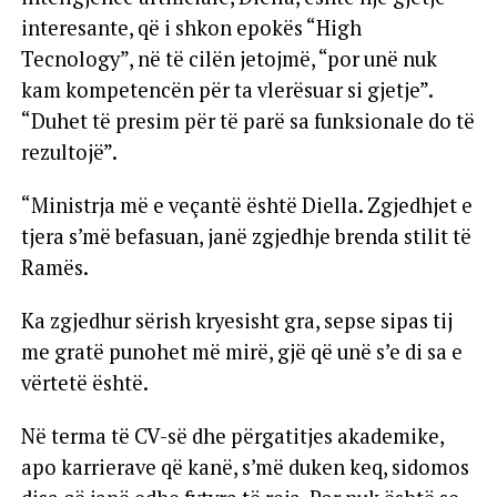
interesante, që i shkon epokës “High
Tecnology”, në të cilën jetojmë, “por unë nuk
kam kompetencën për ta vlerësuar si gjetje”.
“Duhet të presim për të parë sa funksionale do të
rezultojë”.
“Ministrja më e veçantë është Diella. Zgjedhjet e
tjera s’më befasuan, janë zgjedhje brenda stilit të
Ramës.
Ka zgjedhur sërish kryesisht gra, sepse sipas tij
me gratë punohet më mirë, gjë që unë s’e di sa e
vërtetë është.
Në terma të CV-së dhe përgatitjes akademike,
apo karrierave që kanë, s’më duken keq, sidomos