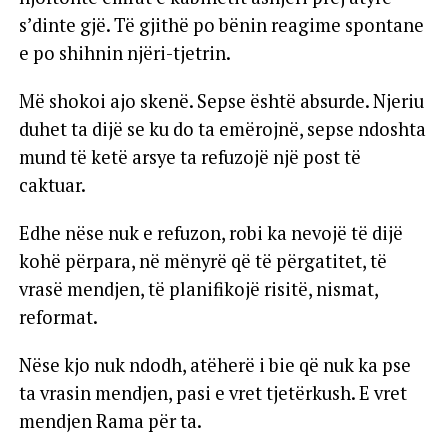
s’dinte gjë. Të gjithë po bënin reagime spontane
e po shihnin njëri-tjetrin.
Më shokoi ajo skenë. Sepse është absurde. Njeriu
duhet ta dijë se ku do ta emërojnë, sepse ndoshta
mund të ketë arsye ta refuzojë një post të
caktuar.
Edhe nëse nuk e refuzon, robi ka nevojë të dijë
kohë përpara, në mënyrë që të përgatitet, të
vrasë mendjen, të planifikojë risitë, nismat,
reformat.
Nëse kjo nuk ndodh, atëherë i bie që nuk ka pse
ta vrasin mendjen, pasi e vret tjetërkush. E vret
mendjen Rama për ta.