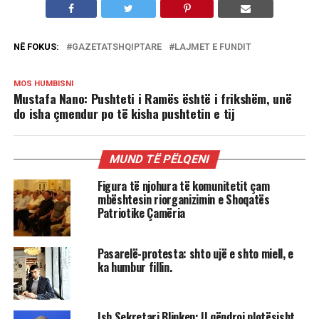
NË FOKUS:
GAZETATSHQIPTARE
LAJMET E FUNDIT
MOS HUMBISNI
Mustafa Nano: Pushteti i Ramës është i frikshëm, unë
do isha çmendur po të kisha pushtetin e tij
MUND TË PËLQENI
Figura të njohura të komunitetit çam
mbështesin riorganizimin e Shoqatës
Patriotike Çamëria
Pasarelë-protesta: shto ujë e shto miell, e
ka humbur fillin.
Ish Sekretari Blinken: U qëndroj plotësisht