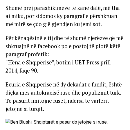
Shumë prej parashikimeve të kanë dalë, më tha
ai miku, por sidomos ky paragraf e përshkruan
më mirë se çdo gjë gjendjen ku jemi sot.
Për kënaqësinë e tij dhe të shumë njerëzve që më
shkruajnë në facebook po e postoj të plotë këtë
paragraf profetik:
“Hëna e Shqipërisë”, botim i UET Press prill
2014, faqe 90.
Ecuria e Shqiperisë në dy dekadat e fundit, është
diçka mes autokracisë ruse dhe populizmit turk.
Të pasurit imitojnë rusët, ndërsa të varfërit
jetojnë si turqit.