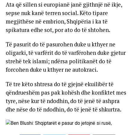
Ata që sillen si europianë janë gjithnjë në ikje,
sepse nuk kanë terren social. Këto tipare
megjithëse në embrion, Shqipëria i ka të
spikatura edhe sot, por ato do të shtohen.
Të pasurit do të pasurohen duke u kthyer ne
oligarki, të varfërit do të varfërohen duke gjetur
strehë tek islami; ndërsa politikanët do të
forcohen duke u kthyer ne autokraci.
Të tre këto shtresa do të gjejnë ekuilibër të
qëndrueshëm pas pak kohësh dhe konfiktet mes
tyre, nëse kur të ndodhin, do të jenë të ashpra
dhe nëse do të ndodhin, do të jenë të shkurtra.