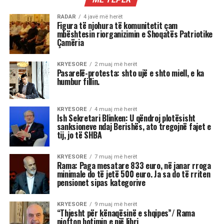
AKTUALITET
Mustafa Nano: Pushteti i Ramës
është i frikshëm, unë do isha
çmendur po të kisha pushtetin e tij
Mustafa Nano duke komentuar qeverinë e re, tha
që kryeministri Edi Rama është sot një lider
absolut në Shqipëri, sidomos brenda
mazhorancës socialiste.
Sipas Nanos, ministrja që do të operojë me
inteligjencë artificiale, Diella, është një gjetje