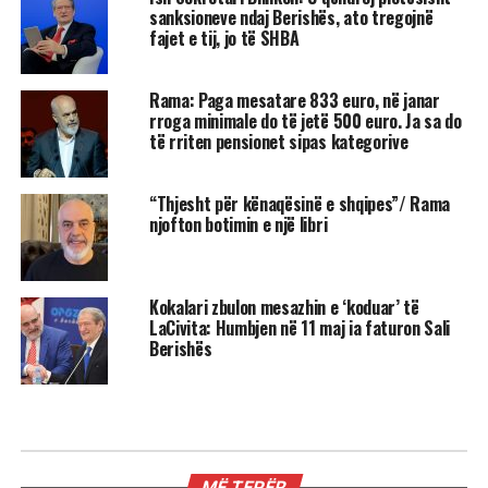
sanksioneve ndaj Berishës, ato tregojnë
fajet e tij, jo të SHBA
Rama: Paga mesatare 833 euro, në janar
rroga minimale do të jetë 500 euro. Ja sa do
të rriten pensionet sipas kategorive
“Thjesht për kënaqësinë e shqipes”/ Rama
njofton botimin e një libri
Kokalari zbulon mesazhin e ‘koduar’ të
LaCivita: Humbjen në 11 maj ia faturon Sali
Berishës