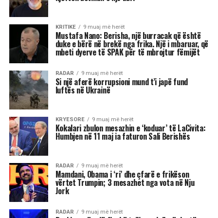
interesante, që i shkon epokës “High
Tecnology”, në të cilën jetojmë, “por unë nuk
kam kompetencën për ta vlerësuar si gjetje”.
“Duhet të presim për të parë sa funksionale do të
rezultojë”.
“Ministrja më e veçantë është Diella. Zgjedhjet e
tjera s’më befasuan, janë zgjedhje brenda stilit të
Ramës.
Ka zgjedhur sërish kryesisht gra, sepse sipas tij
me gratë punohet më mirë, gjë që unë s’e di sa e
vërtetë është.
Në terma të CV-së dhe përgatitjes akademike,
apo karrierave që kanë, s’më duken keq, sidomos
disa që janë edhe fytyra të reja. Por nuk është se