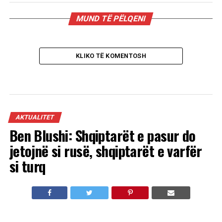
MUND TË PËLQENI
KLIKO TË KOMENTOSH
AKTUALITET
Ben Blushi: Shqiptarët e pasur do
jetojnë si rusë, shqiptarët e varfër
si turq