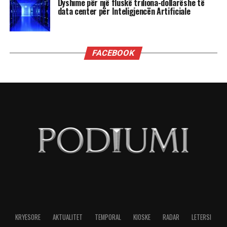
ka ndonjë rëndësi të madhe.
Ministrat kanë rëndësi kur ata kanë
autonomi për të vepruar, e për të treguar se
sa vlejnë, dhe ky nuk është rasti i ministrave
të Ramës.
Kush pranon të bëhet pjesë e kabinetit “Rama” e
ka futur me siguri në llogari që do jenë vartës të
Ramës, dhe aq.
Edi Rama është lider absolut, që delegon pushtet
ose te të besuarit e vet, ose te Diella. Të tjerët do
të jenë numërorë topi.
Po ju jap një provë për këtë. Kur kryeministri po
njoftonte emrat e kabinetit asnjëri prej atyre