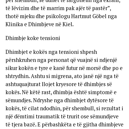
të lëvizim dhe të marrim pak ajër të pastër”,
thotë mjeku dhe psikologu Hartmut Göbel nga
Klinika e Dhimbjeve në Kiel.
Dhimbje koke tensioni
Dhimbjet e kokës nga tensioni shpesh
përshkruhen nga personat që vuajnë si ndjenjë
sikur kokën e tyre e kanë futur në morsë dhe po e
shtrydhin. Ashtu si migrena, ato janë një nga të
ashtuquajturat llojet kryesore të dhimbjes së
kokës. Në këtë rast, dhimbja është simptomë e
sëmundjes. Ndryshe nga dhimbjet dytësore të
kokës, të cilat ndodhin, për shembull, si rezultat i
një dëmtimi traumatik të trurit ose sëmundjeve
të tjera bazë. E përbashkëta e të gjitha dhimbjeve