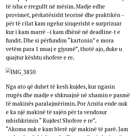
të isha e rregullt në mësim. Madje edhe
provimet, përkatësisht teorinë dhe praktikën –
për të cilat kam ngelur sinqerisht e surprizuar
kur i kam marrë –i kam dhënë në deadline-t e
fundit. Dhe si përfundim “kartonin” e mora
vetëm para 1 muaj e gjysmë”, thotë ajo, duke u
quajtur kështu shofere e re.
Nga ato që duhet të kesh kujdes, kur ngasin
rrugës dhe madje e shkruajnë në xhamin e pasmë
të makinës paralajmërimin. Por Arnita ende nuk
e ka një makinë të sajën për ta vendosur
mbishkrimin “ Kujdes! Shofere e re”.
“Akoma nuk e kam blerë një makinë të parë. Jam