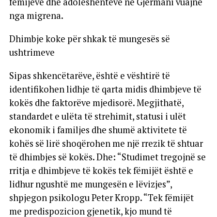
fëmijëve dhe adoleshentëve në Gjermani vuajnë
nga migrena.
Dhimbje koke për shkak të mungesës së
ushtrimeve
Sipas shkencëtarëve, është e vështirë të
identifikohen lidhje të qarta midis dhimbjeve të
kokës dhe faktorëve mjedisorë. Megjithatë,
standardet e ulëta të strehimit, statusi i ulët
ekonomik i familjes dhe shumë aktivitete të
kohës së lirë shoqërohen me një rrezik të shtuar
të dhimbjes së kokës. Dhe: “Studimet tregojnë se
rritja e dhimbjeve të kokës tek fëmijët është e
lidhur ngushtë me mungesën e lëvizjes”,
shpjegon psikologu Peter Kropp. “Tek fëmijët
me predispozicion gjenetik, kjo mund të