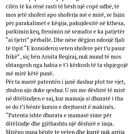
cilën të ka rënë rasti të bësh një copë udhë, të
mos jetë shoferi apo shoferja më e mirë, se fajin
për parakalimet e këqija, pakujdesitë në kthesa,
parkimin keq, frenimin në semafor e ka patjetër
“ai tjetri” përballë. Dhe nëse dëgjon ndonjë fjali
të tipit “E konsideroj veten shofere për t’u pasur
frikë” , siç bën Arnita Beqiraj, nuk mund të mos
shtangesh nga habia e t’i kërkosh të ta shpjegojë
më mirë këtë punë.
Për ta marrë patentën i janë dashur plot tre vjet,
zbulon ajo duke qeshur. U nis me dëshirë të mirë
në ditëlindjen e saj, kur mamaja si dhuratë i tha
se do t’i bënte kursin e drejtuesit ë makinës.
“Patenta ishte dhurata e mamasë sime për
ditëlindje dhe gjithashtu një dëshirë e imja.
Mirëpo puna bënte te veten dhe kurrë nuk arrija