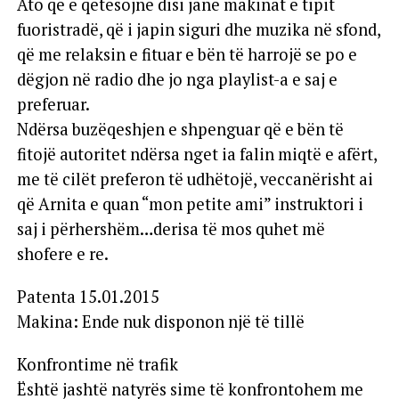
Ato që e qetësojnë disi janë makinat e tipit
fuoristradë, që i japin siguri dhe muzika në sfond,
që me relaksin e fituar e bën të harrojë se po e
dëgjon në radio dhe jo nga playlist-a e saj e
preferuar.
Ndërsa buzëqeshjen e shpenguar që e bën të
fitojë autoritet ndërsa nget ia falin miqtë e afërt,
me të cilët preferon të udhëtojë, veccanërisht ai
që Arnita e quan “mon petite ami” instruktori i
saj i përhershëm…derisa të mos quhet më
shofere e re.
Patenta 15.01.2015
Makina: Ende nuk disponon një të tillë
Konfrontime në trafik
Është jashtë natyrës sime të konfrontohem me