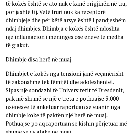
të kokës është se ato nuk e kanë origjinën në tru,
por jashtë tij. Vetë truri nuk ka receptorë
dhimbjeje dhe për këtë arsye është i pandjeshëm
ndaj dhimbjes. Dhimbja e kokës është ndoshta
një inflamacion i meninges ose enëve të mëdha
të gjakut.
Dhimbje disa herë në muaj
Dhimbjet e kokës nga tensioni janë veçanërisht
të zakonshme tek fëmijët dhe adoleshentët.
Sipas një sondazhi të Universitetit të Dresdenit,
pak më shumë se një e treta e pothuajse 3.000
nxënësve të anketuar raportuan se vuanin nga
dhimbje koke të paktën një herë në muaj.
Pothuajse po aq raportuan se kishin përjetuar më
shumë se dy atake në muaj.