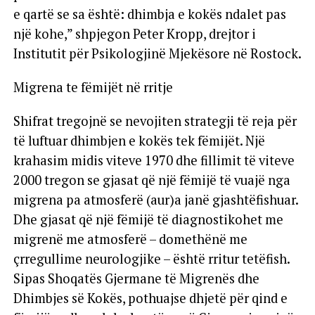
e qartë se sa është: dhimbja e kokës ndalet pas
një kohe,” shpjegon Peter Kropp, drejtor i
Institutit për Psikologjinë Mjekësore në Rostock.
Migrena te fëmijët në rritje
Shifrat tregojnë se nevojiten strategji të reja për
të luftuar dhimbjen e kokës tek fëmijët. Një
krahasim midis viteve 1970 dhe fillimit të viteve
2000 tregon se gjasat që një fëmijë të vuajë nga
migrena pa atmosferë (aur)a janë gjashtëfishuar.
Dhe gjasat që një fëmijë të diagnostikohet me
migrenë me atmosferë – domethënë me
çrregullime neurologjike – është rritur tetëfish.
Sipas Shoqatës Gjermane të Migrenës dhe
Dhimbjes së Kokës, pothuajse dhjetë për qind e