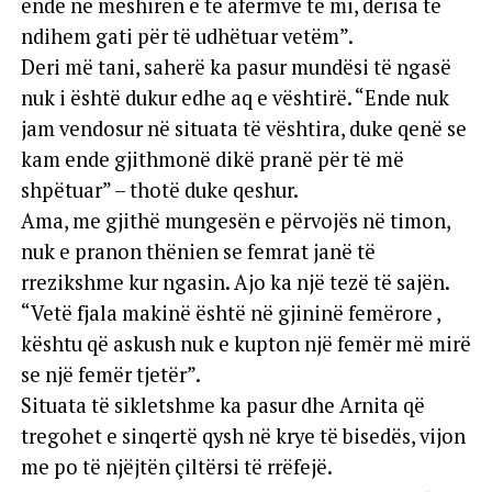
ende në mëshirën e të afërmve të mi, derisa të
ndihem gati për të udhëtuar vetëm”.
Deri më tani, saherë ka pasur mundësi të ngasë
nuk i është dukur edhe aq e vështirë. “Ende nuk
jam vendosur në situata të vështira, duke qenë se
kam ende gjithmonë dikë pranë për të më
shpëtuar” – thotë duke qeshur.
Ama, me gjithë mungesën e përvojës në timon,
nuk e pranon thënien se femrat janë të
rrezikshme kur ngasin. Ajo ka një tezë të sajën.
“Vetë fjala makinë është në gjininë femërore ,
kështu që askush nuk e kupton një femër më mirë
se një femër tjetër”.
Situata të sikletshme ka pasur dhe Arnita që
tregohet e sinqertë qysh në krye të bisedës, vijon
me po të njëjtën çiltërsi të rrëfejë.