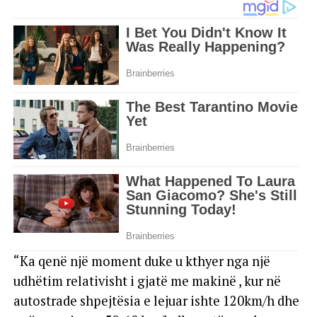
“Ka qenë një moment duke u kthyer nga një
udhëtim relativisht i gjatë me makinë , kur në
autostrade shpejtësia e lejuar ishte 120km/h dhe