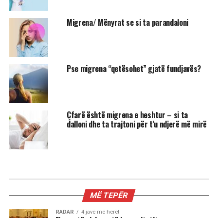
Migrena/ Mënyrat se si ta parandaloni
Pse migrena “qetësohet” gjatë fundjavës?
Çfarë është migrena e heshtur – si ta
dalloni dhe ta trajtoni për t’u ndjerë më mirë
MË TEPËR
RADAR
4 javë më herët