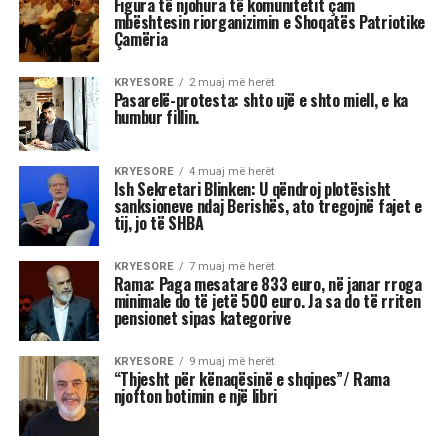
Figura të njohura të komunitetit çam
mbështesin riorganizimin e Shoqatës Patriotike
Çamëria
KRYESORE
2 muaj më herët
Pasarelë-protesta: shto ujë e shto miell, e ka
humbur fillin.
KRYESORE
4 muaj më herët
Ish Sekretari Blinken: U qëndroj plotësisht
sanksioneve ndaj Berishës, ato tregojnë fajet e
tij, jo të SHBA
KRYESORE
7 muaj më herët
Rama: Paga mesatare 833 euro, në janar rroga
minimale do të jetë 500 euro. Ja sa do të rriten
pensionet sipas kategorive
KRYESORE
9 muaj më herët
“Thjesht për kënaqësinë e shqipes”/ Rama
njofton botimin e një libri