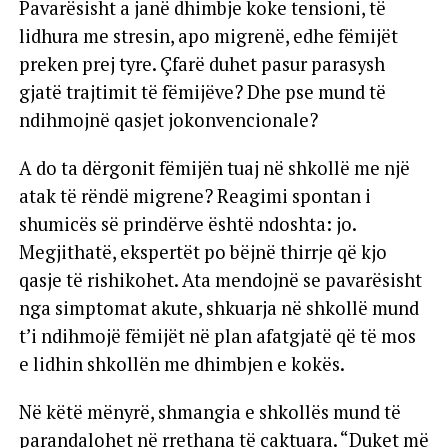
Pavarësisht a janë dhimbje koke tensioni, të
lidhura me stresin, apo migrenë, edhe fëmijët
preken prej tyre. Çfarë duhet pasur parasysh
gjatë trajtimit të fëmijëve? Dhe pse mund të
ndihmojnë qasjet jokonvencionale?
A do ta dërgonit fëmijën tuaj në shkollë me një
atak të rëndë migrene? Reagimi spontan i
shumicës së prindërve është ndoshta: jo.
Megjithatë, ekspertët po bëjnë thirrje që kjo
qasje të rishikohet. Ata mendojnë se pavarësisht
nga simptomat akute, shkuarja në shkollë mund
t’i ndihmojë fëmijët në plan afatgjatë që të mos
e lidhin shkollën me dhimbjen e kokës.
Në këtë mënyrë, shmangia e shkollës mund të
parandalohet në rrethana të caktuara. “Duket më