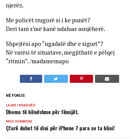
njerëz.
Me policët rrugorë si i ke punët?
Deri tani s’më kanë ndaluar asnjëherë.
Shpejtësi apo “ngadalë dhe e sigurt”?
Në varësi të situatave, megjithatë e pëlqej
“ritmin”. /madamemapo
NË FOKUS:
LAJMI I RRADHËS
Dhoma të këndshme për fëmijët.
MOS HUMBISNI
Çfarë duhet të dini për iPhone 7 para se ta blini!