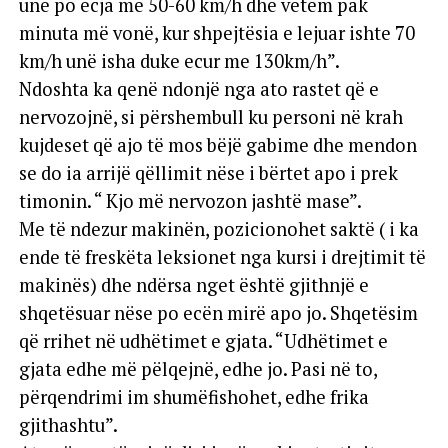
unë po ecja me 50-60 km/h dhe vetëm pak
minuta më vonë, kur shpejtësia e lejuar ishte 70
km/h unë isha duke ecur me 130km/h”.
Ndoshta ka qenë ndonjë nga ato rastet që e
nervozojnë, si përshembull ku personi në krah
kujdeset që ajo të mos bëjë gabime dhe mendon
se do ia arrijë qëllimit nëse i bërtet apo i prek
timonin. “ Kjo më nervozon jashtë mase”.
Me të ndezur makinën, pozicionohet saktë ( i ka
ende të freskëta leksionet nga kursi i drejtimit të
makinës) dhe ndërsa nget është gjithnjë e
shqetësuar nëse po ecën mirë apo jo. Shqetësim
që rrihet në udhëtimet e gjata. “Udhëtimet e
gjata edhe më pëlqejnë, edhe jo. Pasi në to,
përqendrimi im shumëfishohet, edhe frika
gjithashtu”.