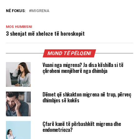
NË FOKUS:
MIGRENA
MOS HUMBISNI
3 shenjat më xheloze të horoskopit
MUND TË PËLQENI
Vuani nga migrena? Ja disa këshilla si të
çliroheni menjëherë nga dhimbja
Dëmet që shkakton migrena në trup, përveç
dhimbjes së kokës
Çfarë kanë të përbashkët migrena dhe
endometrioza?