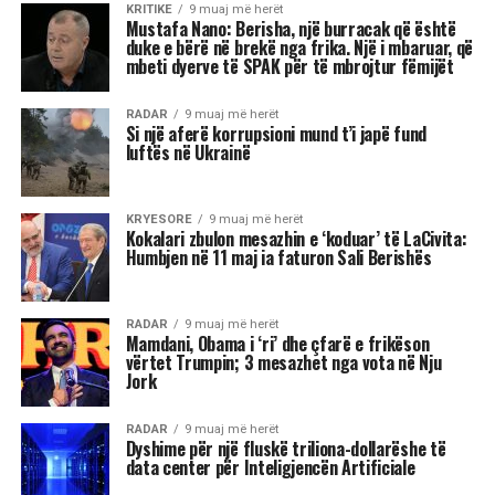
KRITIKE
9 muaj më herët
Mustafa Nano: Berisha, një burracak që është
duke e bërë në brekë nga frika. Një i mbaruar, që
mbeti dyerve të SPAK për të mbrojtur fëmijët
RADAR
9 muaj më herët
Si një aferë korrupsioni mund t’i japë fund
luftës në Ukrainë
KRYESORE
9 muaj më herët
Kokalari zbulon mesazhin e ‘koduar’ të LaCivita:
Humbjen në 11 maj ia faturon Sali Berishës
RADAR
9 muaj më herët
Mamdani, Obama i ‘ri’ dhe çfarë e frikëson
vërtet Trumpin; 3 mesazhet nga vota në Nju
Jork
RADAR
9 muaj më herët
Dyshime për një fluskë triliona-dollarëshe të
data center për Inteligjencën Artificiale