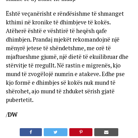
Është veçanërisht e rëndësishme të shmanget
kthimi në kronike të dhimbjeve të kokës.
Atëherë është e vështirë të heqësh qafe
dhimbjen. Prandaj mjekët rekomandojnë një
mënyrë jetese të shëndetshme, me orë të
mjaftueshme gjumë, një dietë të ekuilibruar dhe
stërvitje të rregullt. Në rastin e migrenës, kjo
mund të zvogëlojë numrin e atakeve. Edhe pse
kjo formë e dhimbjes së kokës nuk mund të
shërohet, ajo mund të zhduket sërish gjatë
pubertetit.
/
DW