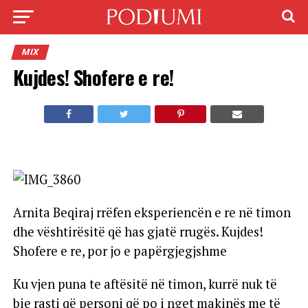
MIX
Kujdes! Shofere e re!
Arnita Beqiraj rrëfen eksperiencën e re në timon
dhe vështirësitë që has gjatë rrugës. Kujdes!
Shofere e re, por jo e papërgjegjshme
Ku vjen puna te aftësitë në timon, kurrë nuk të
bie rasti që personi që po i nget makinës me të