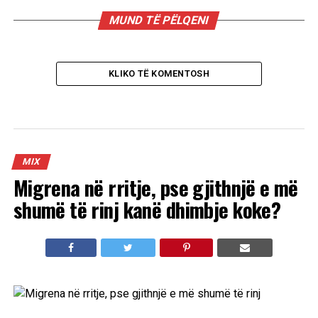
MUND TË PËLQENI
KLIKO TË KOMENTOSH
MIX
Migrena në rritje, pse gjithnjë e më
shumë të rinj kanë dhimbje koke?