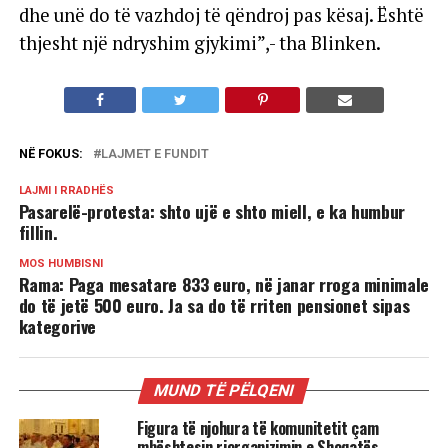
dhe unë do të vazhdoj të qëndroj pas kësaj. Është
thjesht një ndryshim gjykimi”,- tha Blinken.
NË FOKUS:
LAJMET E FUNDIT
LAJMI I RRADHËS
Pasarelë-protesta: shto ujë e shto miell, e ka humbur
fillin.
MOS HUMBISNI
Rama: Paga mesatare 833 euro, në janar rroga minimale
do të jetë 500 euro. Ja sa do të rriten pensionet sipas
kategorive
MUND TË PËLQENI
Figura të njohura të komunitetit çam
mbështesin riorganizimin e Shoqatës