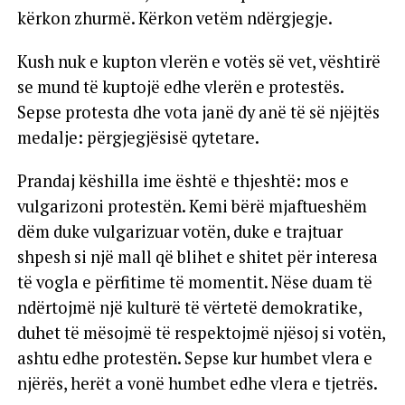
kërkon zhurmë. Kërkon vetëm ndërgjegje.
Kush nuk e kupton vlerën e votës së vet, vështirë
se mund të kuptojë edhe vlerën e protestës.
Sepse protesta dhe vota janë dy anë të së njëjtës
medalje: përgjegjësisë qytetare.
Prandaj këshilla ime është e thjeshtë: mos e
vulgarizoni protestën. Kemi bërë mjaftueshëm
dëm duke vulgarizuar votën, duke e trajtuar
shpesh si një mall që blihet e shitet për interesa
të vogla e përfitime të momentit. Nëse duam të
ndërtojmë një kulturë të vërtetë demokratike,
duhet të mësojmë të respektojmë njësoj si votën,
ashtu edhe protestën. Sepse kur humbet vlera e
njërës, herët a vonë humbet edhe vlera e tjetrës.