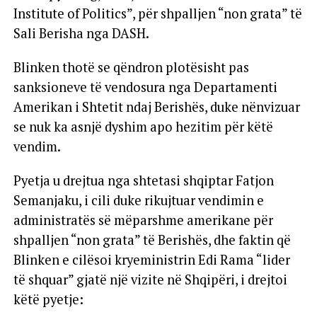
Institute of Politics”, për shpalljen “non grata” të
Sali Berisha nga DASH.
Blinken thotë se qëndron plotësisht pas
sanksioneve të vendosura nga Departamenti
Amerikan i Shtetit ndaj Berishës, duke nënvizuar
se nuk ka asnjë dyshim apo hezitim për këtë
vendim.
Pyetja u drejtua nga shtetasi shqiptar Fatjon
Semanjaku, i cili duke rikujtuar vendimin e
administratës së mëparshme amerikane për
shpalljen “non grata” të Berishës, dhe faktin që
Blinken e cilësoi kryeministrin Edi Rama “lider
të shquar” gjatë një vizite në Shqipëri, i drejtoi
këtë pyetje: