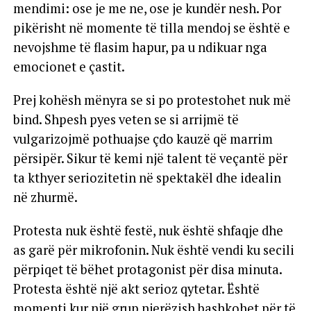
mendimi: ose je me ne, ose je kundër nesh. Por
pikërisht në momente të tilla mendoj se është e
nevojshme të flasim hapur, pa u ndikuar nga
emocionet e çastit.
Prej kohësh mënyra se si po protestohet nuk më
bind. Shpesh pyes veten se si arrijmë të
vulgarizojmë pothuajse çdo kauzë që marrim
përsipër. Sikur të kemi një talent të veçantë për
ta kthyer seriozitetin në spektakël dhe idealin
në zhurmë.
Protesta nuk është festë, nuk është shfaqje dhe
as garë për mikrofonin. Nuk është vendi ku secili
përpiqet të bëhet protagonist për disa minuta.
Protesta është një akt serioz qytetar. Është
momenti kur një grup njerëzish bashkohet për të