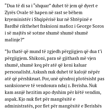
“Dua të di sa i “shquar” duhet të jem që dyert e
Zyrës Ovale të hapen në rast se bëhem
kryeministër i Shqipërisë kur në Shtëpinë e
Bardhë rikthehet fraksioni mafioz i George Soros
i së majtës së sotme shumë shumë shumë
malinje?”
”Ju thatë që mund të zgjedh përgjigjen që dua t’i
përgjigjem. Shikoni, para së gjithash më vjen
shumë, shumë keq për atë që keni kaluar
personalisht. Askush nuk duhet të kalojë nëpër
atë që përshkruat. Por, unë qëndroj plotësisht pas
sanksioneve të vendosura ndaj z. Berisha. Nuk
kam asnjë hezitim apo dyshim për këtë vendim,
aspak. Kjo nuk flet për mangësitë e
administratës, por flet për mangësitë e Berishës