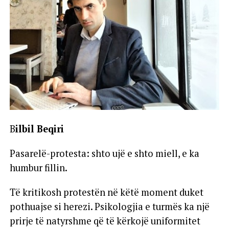
B
ilbil Beqiri
Pasarelë-protesta: shto ujë e shto miell, e ka
humbur fillin.
Të kritikosh protestën në këtë moment duket
pothuajse si herezi. Psikologjia e turmës ka një
prirje të natyrshme që të kërkojë uniformitet