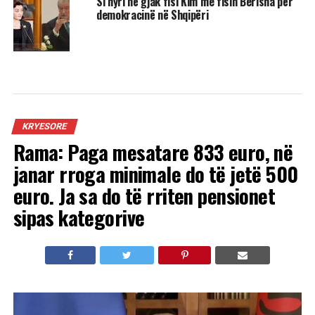
Si hyri në gjak fisi Kim me fisin Berisha për
demokracinë në Shqipëri
KRYESORE
Rama: Paga mesatare 833 euro, në
janar rroga minimale do të jetë 500
euro. Ja sa do të rriten pensionet
sipas kategorive