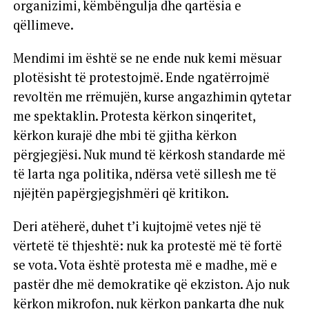
organizimi, këmbëngulja dhe qartësia e
qëllimeve.
Mendimi im është se ne ende nuk kemi mësuar
plotësisht të protestojmë. Ende ngatërrojmë
revoltën me rrëmujën, kurse angazhimin qytetar
me spektaklin. Protesta kërkon sinqeritet,
kërkon kurajë dhe mbi të gjitha kërkon
përgjegjësi. Nuk mund të kërkosh standarde më
të larta nga politika, ndërsa vetë sillesh me të
njëjtën papërgjegjshmëri që kritikon.
Deri atëherë, duhet t’i kujtojmë vetes një të
vërtetë të thjeshtë: nuk ka protestë më të fortë
se vota. Vota është protesta më e madhe, më e
pastër dhe më demokratike që ekziston. Ajo nuk
kërkon mikrofon, nuk kërkon pankarta dhe nuk