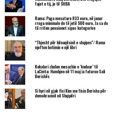
fajet e tij, jo të SHBA
Rama: Paga mesatare 833 euro, në janar
rroga minimale do të jetë 500 euro. Ja sa do
të rriten pensionet sipas kategorive
“Thjesht për kënaqësinë e shqipes”/ Rama
njofton botimin e një libri
Kokalari zbulon mesazhin e ‘koduar’ të
LaCivita: Humbjen në 11 maj ia faturon Sali
Berishës
Si hyri në gjak fisi Kim me fisin Berisha për
demokracinë në Shqipëri