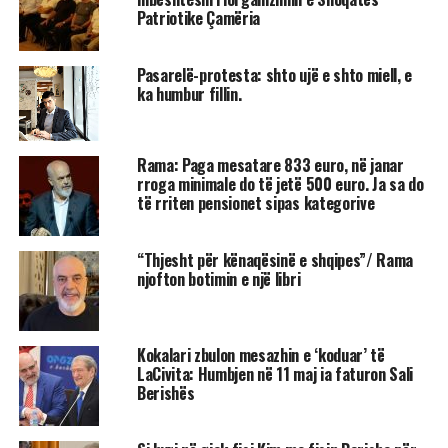
Patriotike Çamëria
Pasarelë-protesta: shto ujë e shto miell, e
ka humbur fillin.
Rama: Paga mesatare 833 euro, në janar
rroga minimale do të jetë 500 euro. Ja sa do
të rriten pensionet sipas kategorive
“Thjesht për kënaqësinë e shqipes”/ Rama
njofton botimin e një libri
Kokalari zbulon mesazhin e ‘koduar’ të
LaCivita: Humbjen në 11 maj ia faturon Sali
Berishës