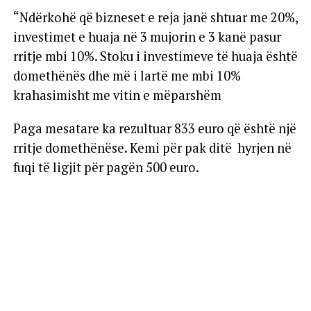
“Ndërkohë që bizneset e reja janë shtuar me 20%,
investimet e huaja në 3 mujorin e 3 kanë pasur
rritje mbi 10%. Stoku i investimeve të huaja është
domethënës dhe më i lartë me mbi 10%
krahasimisht me vitin e mëparshëm
Paga mesatare ka rezultuar 833 euro që është një
rritje domethënëse. Kemi për pak ditë hyrjen në
fuqi të ligjit për pagën 500 euro.
Duke filluar nga tetori i këtij viti është kryer
indeksimi i pensioneve. Me hyrjen e vitit të ri nis
edhe rritja e qëndrueshme e pensioneve përmes
një mbështetje që do të shkojë duke u dyfishuar,
trefishuar, katërfishuar, pesëfishuar vit pas viti.