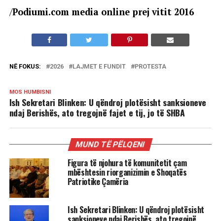
/
Podiumi.com media online prej vitit 2016
NË FOKUS:
2026
LAJMET E FUNDIT
PROTESTA
MOS HUMBISNI
Ish Sekretari Blinken: U qëndroj plotësisht sanksioneve
ndaj Berishës, ato tregojnë fajet e tij, jo të SHBA
MUND TË PËLQENI
Figura të njohura të komunitetit çam
mbështesin riorganizimin e Shoqatës
Patriotike Çamëria
Ish Sekretari Blinken: U qëndroj plotësisht
sanksioneve ndaj Berishës, ato tregojnë