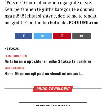
“Po 3 në 10 burra dhunohen nga gratë e tyre.
Këtu përfshihen të gjitha kategoritë e dhunës
nga më të lehtat si shtyrje, deri te më të rëndat
me goditje” përfundon Fotinaki.
PODIUMI.com
NË FOKUS:
LAJMI I RRADHËS
Në faturën e ujit shtohen edhe 3 taksa të bashkisë
MOS HUMBISNI
Elona Meço me një postim shumë interesant…
MUND TË PËLQENI