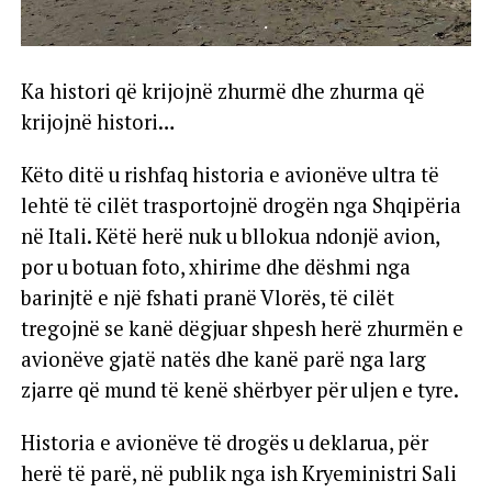
Ka histori që krijojnë zhurmë dhe zhurma që
krijojnë histori…
Këto ditë u rishfaq historia e avionëve ultra të
lehtë të cilët trasportojnë drogën nga Shqipëria
në Itali. Këtë herë nuk u bllokua ndonjë avion,
por u botuan foto, xhirime dhe dëshmi nga
barinjtë e një fshati pranë Vlorës, të cilët
tregojnë se kanë dëgjuar shpesh herë zhurmën e
avionëve gjatë natës dhe kanë parë nga larg
zjarre që mund të kenë shërbyer për uljen e tyre.
Historia e avionëve të drogës u deklarua, për
herë të parë, në publik nga ish Kryeministri Sali