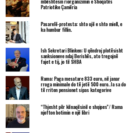
mbështesin riorganizimin e Shoqatës
Patriotike Çamëria
Pasarelë-protesta: shto ujë e shto miell, e
ka humbur fillin.
Ish Sekretari Blinken: U qëndroj plotësisht
sanksioneve ndaj Berishës, ato tregojnë
fajet e tij, jo të SHBA
Rama: Paga mesatare 833 euro, në janar
rroga minimale do të jetë 500 euro. Ja sa do
të rriten pensionet sipas kategorive
“Thjesht për kënaqësinë e shqipes”/ Rama
njofton botimin e një libri