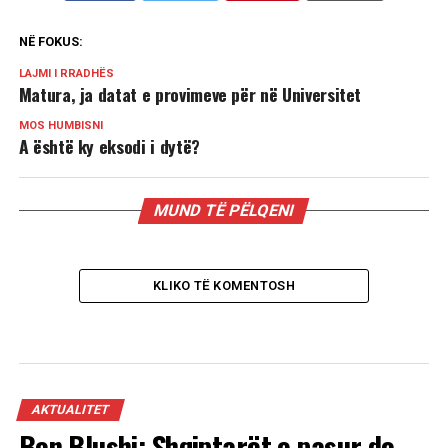
NË FOKUS:
LAJMI I RRADHËS
Matura, ja datat e provimeve për në Universitet
MOS HUMBISNI
A është ky eksodi i dytë?
MUND TË PËLQENI
KLIKO TË KOMENTOSH
AKTUALITET
Ben Blushi: Shqiptarët e pasur do