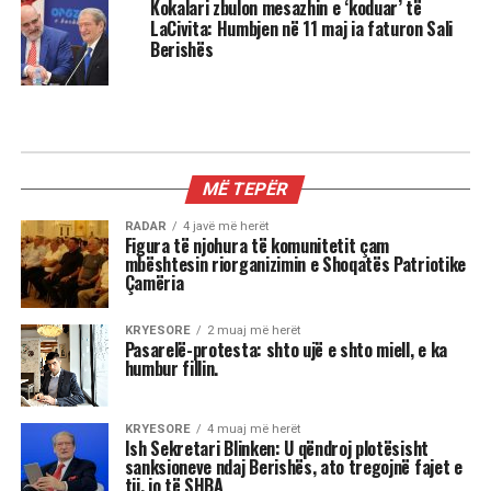
Kokalari zbulon mesazhin e ‘koduar’ të
LaCivita: Humbjen në 11 maj ia faturon Sali
Berishës
MË TEPËR
RADAR
4 javë më herët
Figura të njohura të komunitetit çam
mbështesin riorganizimin e Shoqatës Patriotike
Çamëria
KRYESORE
2 muaj më herët
Pasarelë-protesta: shto ujë e shto miell, e ka
humbur fillin.
KRYESORE
4 muaj më herët
Ish Sekretari Blinken: U qëndroj plotësisht
sanksioneve ndaj Berishës, ato tregojnë fajet e
tij, jo të SHBA