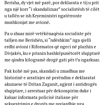
Berisha, dy vjet më parë, por deklarata e tij u prit
nga një korr “i skandalizuar” socialistësh të cilët
u tallën se ish Kryeministri ngatërronte
mushkonjat me avionë.
Pa u shuar mirë vetëkënaqësia socialiste për
talljen me Berishën, si “ndëshkim” nga qielli
erdhi avioni i Riformatos që ngeci në plazhin e
Divjakës, ku e prisnin bashkëpunëtorët shqiptarë
me qindra kilogramë drogë gati për t’u ngarkuar.
Pak kohë më pas, skandali u zmadhua me
historinë e arratisjes në perëndim e deklaratat
akuzuese të Dritan Zaganit, agjent i antidrogës
shqiptare, i arrestuar për dekonspirim duke i
kaluar informata policisë italiane për
sekuestrimin e drogës me prejardhje nga