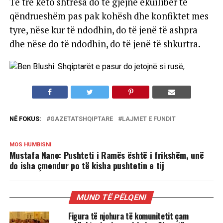
Të tre këto shtresa do të gjejnë ekuilibër të
qëndrueshëm pas pak kohësh dhe konfiktet mes
tyre, nëse kur të ndodhin, do të jenë të ashpra
dhe nëse do të ndodhin, do të jenë të shkurtra.
NË FOKUS:
GAZETATSHQIPTARE
LAJMET E FUNDIT
MOS HUMBISNI
Mustafa Nano: Pushteti i Ramës është i frikshëm, unë
do isha çmendur po të kisha pushtetin e tij
MUND TË PËLQENI
Figura të njohura të komunitetit çam