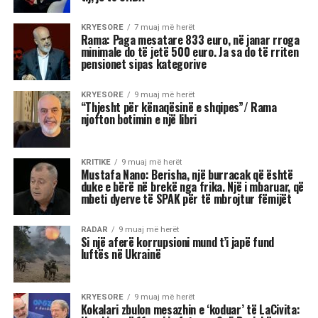
KRYESORE
7 muaj më herët
Rama: Paga mesatare 833 euro, në janar rroga
minimale do të jetë 500 euro. Ja sa do të rriten
pensionet sipas kategorive
KRYESORE
9 muaj më herët
“Thjesht për kënaqësinë e shqipes”/ Rama
njofton botimin e një libri
KRITIKE
9 muaj më herët
Mustafa Nano: Berisha, një burracak që është
duke e bërë në brekë nga frika. Një i mbaruar, që
mbeti dyerve të SPAK për të mbrojtur fëmijët
RADAR
9 muaj më herët
Si një aferë korrupsioni mund t’i japë fund
luftës në Ukrainë
KRYESORE
9 muaj më herët
Kokalari zbulon mesazhin e ‘koduar’ të LaCivita: