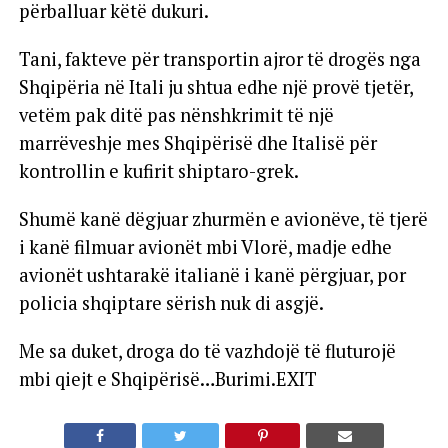
përballuar këtë dukuri.
Tani, fakteve për transportin ajror të drogës nga
Shqipëria në Itali ju shtua edhe një provë tjetër,
vetëm pak ditë pas nënshkrimit të një
marrëveshje mes Shqipërisë dhe Italisë për
kontrollin e kufirit shiptaro-grek.
Shumë kanë dëgjuar zhurmën e avionëve, të tjerë
i kanë filmuar avionët mbi Vlorë, madje edhe
avionët ushtarakë italianë i kanë përgjuar, por
policia shqiptare sërish nuk di asgjë.
Me sa duket, droga do të vazhdojë të fluturojë
mbi qiejt e Shqipërisë…Burimi.EXIT