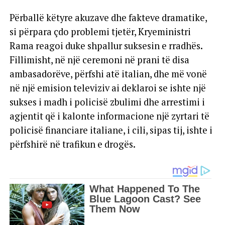
Përballë këtyre akuzave dhe fakteve dramatike,
si përpara çdo problemi tjetër, Kryeministri
Rama reagoi duke shpallur suksesin e rradhës.
Fillimisht, në një ceremoni në prani të disa
ambasadorëve, përfshi atë italian, dhe më vonë
në një emision televiziv ai deklaroi se ishte një
sukses i madh i policisë zbulimi dhe arrestimi i
agjentit që i kalonte informacione një zyrtari të
policisë financiare italiane, i cili, sipas tij, ishte i
përfshirë në trafikun e drogës.