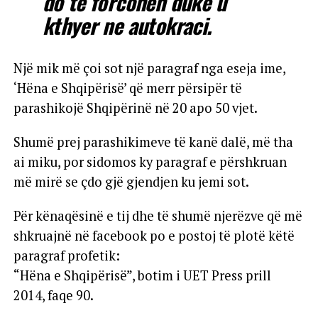
do të forcohen duke u
kthyer ne autokraci.
Një mik më çoi sot një paragraf nga eseja ime,
‘Hëna e Shqipërisë’ që merr përsipër të
parashikojë Shqipërinë në 20 apo 50 vjet.
Shumë prej parashikimeve të kanë dalë, më tha
ai miku, por sidomos ky paragraf e përshkruan
më mirë se çdo gjë gjendjen ku jemi sot.
Për kënaqësinë e tij dhe të shumë njerëzve që më
shkruajnë në facebook po e postoj të plotë këtë
paragraf profetik:
“Hëna e Shqipërisë”, botim i UET Press prill
2014, faqe 90.