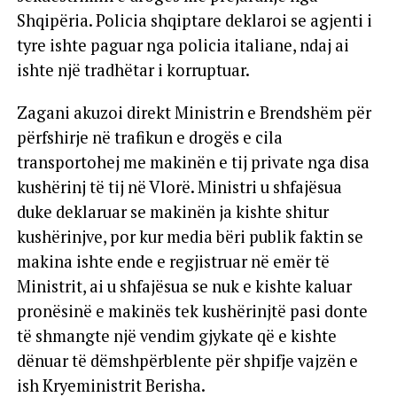
Shqipëria. Policia shqiptare deklaroi se agjenti i
tyre ishte paguar nga policia italiane, ndaj ai
ishte një tradhëtar i korruptuar.
Zagani akuzoi direkt Ministrin e Brendshëm për
përfshirje në trafikun e drogës e cila
transportohej me makinën e tij private nga disa
kushërinj të tij në Vlorë. Ministri u shfajësua
duke deklaruar se makinën ja kishte shitur
kushërinjve, por kur media bëri publik faktin se
makina ishte ende e regjistruar në emër të
Ministrit, ai u shfajësua se nuk e kishte kaluar
pronësinë e makinës tek kushërinjtë pasi donte
të shmangte një vendim gjykate që e kishte
dënuar të dëmshpërblente për shpifje vajzën e
ish Kryeministrit Berisha.