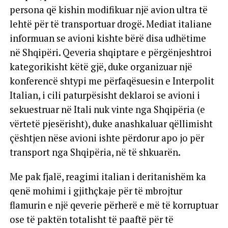
persona që kishin modifikuar një avion ultra të
lehtë për të transportuar drogë. Mediat italiane
informuan se avioni kishte bërë disa udhëtime
në Shqipëri. Qeveria shqiptare e përgënjeshtroi
kategorikisht këtë gjë, duke organizuar një
konferencë shtypi me përfaqësuesin e Interpolit
Italian, i cili paturpësisht deklaroi se avioni i
sekuestruar në Itali nuk vinte nga Shqipëria (e
vërtetë pjesërisht), duke anashkaluar qëllimisht
çështjen nëse avioni ishte përdorur apo jo për
transport nga Shqipëria, në të shkuarën.
Me pak fjalë, reagimi italian i deritanishëm ka
qenë mohimi i gjithçkaje për të mbrojtur
flamurin e një qeverie përherë e më të korruptuar
ose të paktën totalisht të paaftë për të