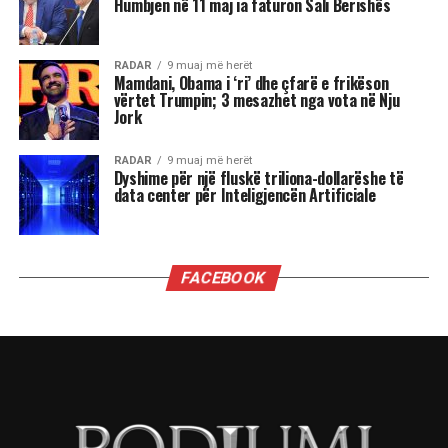
Humbjen në 11 maj ia faturon Sali Berishës
RADAR
9 muaj më herët
Mamdani, Obama i ‘ri’ dhe çfarë e frikëson
vërtet Trumpin; 3 mesazhet nga vota në Nju
Jork
RADAR
9 muaj më herët
Dyshime për një fluskë triliona-dollarëshe të
data center për Inteligjencën Artificiale
FACEBOOK