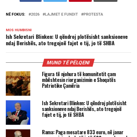
NË FOKUS:
2026
LAJMET E FUNDIT
PROTESTA
MOS HUMBISNI
Ish Sekretari Blinken: U qëndroj plotësisht sanksioneve
ndaj Berishës, ato tregojnë fajet e tij, jo të SHBA
MUND TË PËLQENI
Figura të njohura të komunitetit çam
mbështesin riorganizimin e Shoqatës
Patriotike Çamëria
Ish Sekretari Blinken: U qëndroj plotësisht
sanksioneve ndaj Berishës, ato tregojnë
fajet e tij, jo të SHBA
Rama: Paga mesatare 833 euro, në janar