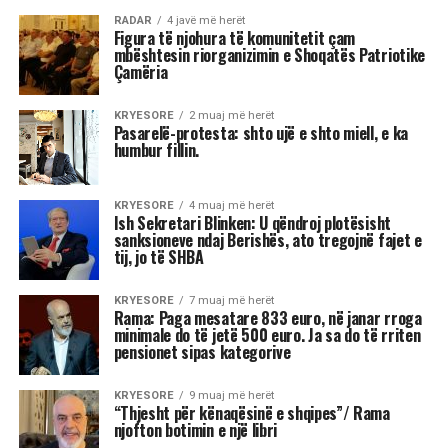
Ish Sekretari Blinken: U qëndroj
plotësisht sanksioneve ndaj
Berishës, ato tregojnë fajet e tij, jo
të SHBA
Ish-Sekretari amerikan i Shtetit, Antony Blinken
është pyetur gjatë një bashkëbisedimi “Harvard
Institute of Politics”, për shpalljen “non grata” të
Sali Berisha nga DASH.
Blinken thotë se qëndron plotësisht pas