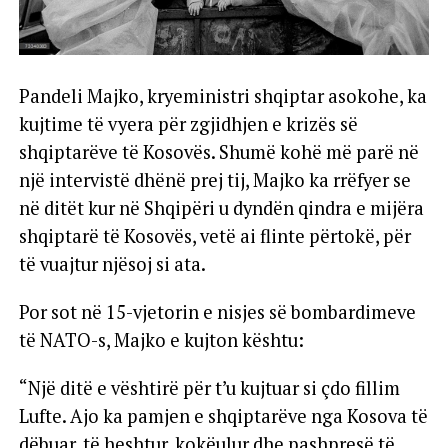
Pandeli Majko, kryeministri shqiptar asokohe, ka
kujtime të vyera për zgjidhjen e krizës së
shqiptarëve të Kosovës. Shumë kohë më parë në
një intervistë dhënë prej tij, Majko ka rrëfyer se
në ditët kur në Shqipëri u dyndën qindra e mijëra
shqiptarë të Kosovës, vetë ai flinte përtokë, për
të vuajtur njësoj si ata.
Por sot në 15-vjetorin e nisjes së bombardimeve
të NATO-s, Majko e kujton kështu:
“Një ditë e vështirë për t’u kujtuar si çdo fillim
Lufte. Ajo ka pamjen e shqiptarëve nga Kosova të
dëbuar, të heshtur, kokëulur dhe pashpresë të