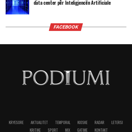
i së majtës së sotme shumë shumë shumë
malinje?”
”Ju thatë që mund të zgjedh përgjigjen që dua t’i
përgjigjem. Shikoni, para së gjithash më vjen
shumë, shumë keq për atë që keni kaluar
personalisht. Askush nuk duhet të kalojë nëpër
atë që përshkruat. Por, unë qëndroj plotësisht pas
sanksioneve të vendosura ndaj z. Berisha. Nuk
kam asnjë hezitim apo dyshim për këtë vendim,
aspak. Kjo nuk flet për mangësitë e
administratës, por flet për mangësitë e Berishës
dhe unë do të vazhdoj të qëndroj pas kësaj. Është
thjesht një ndryshim gjykimi”,- tha Blinken.