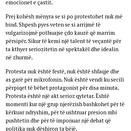
emocionet e çastit.
Prej kohësh mënyra se si po protestohet nuk më
bind. Shpesh pyes veten se si arrijmë të
vulgarizojmë pothuajse çdo kauzë që marrim
përsipër. Sikur të kemi një talent të veçantë për
ta kthyer seriozitetin në spektakël dhe idealin
në zhurmë.
Protesta nuk është festë, nuk është shfaqje dhe
as garë për mikrofonin. Nuk është vendi ku secili
përpiqet të bëhet protagonist për disa minuta.
Protesta është një akt serioz qytetar. Është
momenti kur një grup njerëzish bashkohet për të
kërkuar ndryshim, për të ushtruar presion mbi
pushtetin dhe për të imponuar një debat që
politika nuk dëshiron ta bëjë.