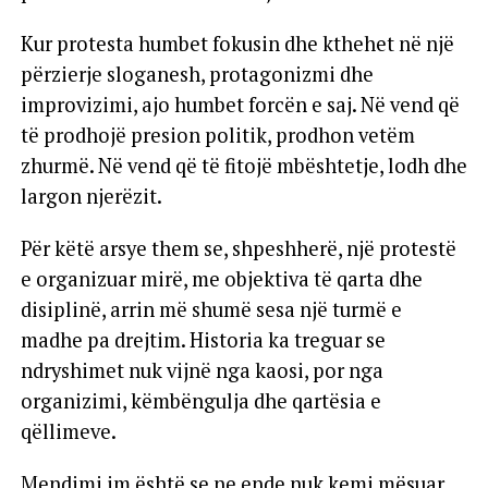
Kur protesta humbet fokusin dhe kthehet në një
përzierje sloganesh, protagonizmi dhe
improvizimi, ajo humbet forcën e saj. Në vend që
të prodhojë presion politik, prodhon vetëm
zhurmë. Në vend që të fitojë mbështetje, lodh dhe
largon njerëzit.
Për këtë arsye them se, shpeshherë, një protestë
e organizuar mirë, me objektiva të qarta dhe
disiplinë, arrin më shumë sesa një turmë e
madhe pa drejtim. Historia ka treguar se
ndryshimet nuk vijnë nga kaosi, por nga
organizimi, këmbëngulja dhe qartësia e
qëllimeve.
Mendimi im është se ne ende nuk kemi mësuar