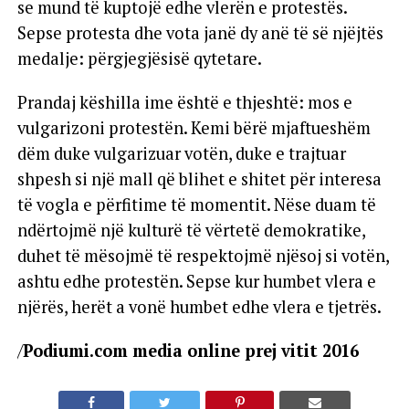
se mund të kuptojë edhe vlerën e protestës.
Sepse protesta dhe vota janë dy anë të së njëjtës
medalje: përgjegjësisë qytetare.
Prandaj këshilla ime është e thjeshtë: mos e
vulgarizoni protestën. Kemi bërë mjaftueshëm
dëm duke vulgarizuar votën, duke e trajtuar
shpesh si një mall që blihet e shitet për interesa
të vogla e përfitime të momentit. Nëse duam të
ndërtojmë një kulturë të vërtetë demokratike,
duhet të mësojmë të respektojmë njësoj si votën,
ashtu edhe protestën. Sepse kur humbet vlera e
njërës, herët a vonë humbet edhe vlera e tjetrës.
/
Podiumi.com media online prej vitit 2016