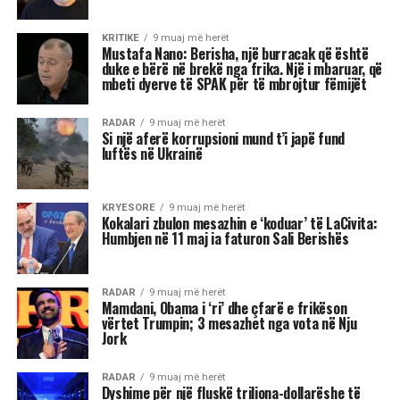
sanksioneve të vendosura nga Departamenti
Amerikan i Shtetit ndaj Berishës, duke nënvizuar
se nuk ka asnjë dyshim apo hezitim për këtë
vendim.
Pyetja u drejtua nga shtetasi shqiptar Fatjon
Semanjaku, i cili duke rikujtuar vendimin e
administratës së mëparshme amerikane për
shpalljen “non grata” të Berishës, dhe faktin që
Blinken e cilësoi kryeministrin Edi Rama “lider
të shquar” gjatë një vizite në Shqipëri, i drejtoi
këtë pyetje:
“Dua të di sa i “shquar” duhet të jem që dyert e
Zyrës Ovale të hapen në rast se bëhem
kryeministër i Shqipërisë kur në Shtëpinë e
Bardhë rikthehet fraksioni mafioz i George Soros