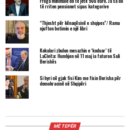
rroga minimale do të jetë 500 euro. Ja sa do
të rriten pensionet sipas kategorive
“Thjesht për kënaqësinë e shqipes”/ Rama
njofton botimin e një libri
Kokalari zbulon mesazhin e ‘koduar’ të
LaCivita: Humbjen në 11 maj ia faturon Sali
Berishës
Si hyri në gjak fisi Kim me fisin Berisha për
demokracinë në Shqipëri
KRYESORE