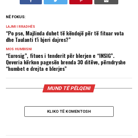
NË FOKUS:
LAJMI I RRADHËS
“Po pse, Majlinda duhet të këndojë për të fituar vota
dhe Taulanti t’i bjeri dajres?”
MOS HUMBISNI
“Eurosig”, fitues i tenderit për blerjen e “INSIG”.
Qeveria kërkon pagesën brenda 30 ditëve, përndryshe
“humbet e drejta e blerjes”
MUND TË PËLQENI
KLIKO TË KOMENTOSH