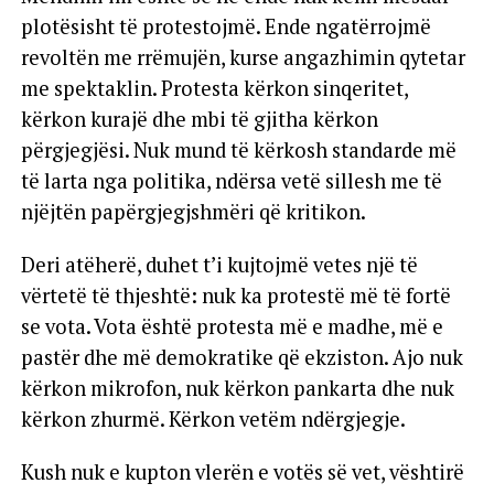
plotësisht të protestojmë. Ende ngatërrojmë
revoltën me rrëmujën, kurse angazhimin qytetar
me spektaklin. Protesta kërkon sinqeritet,
kërkon kurajë dhe mbi të gjitha kërkon
përgjegjësi. Nuk mund të kërkosh standarde më
të larta nga politika, ndërsa vetë sillesh me të
njëjtën papërgjegjshmëri që kritikon.
Deri atëherë, duhet t’i kujtojmë vetes një të
vërtetë të thjeshtë: nuk ka protestë më të fortë
se vota. Vota është protesta më e madhe, më e
pastër dhe më demokratike që ekziston. Ajo nuk
kërkon mikrofon, nuk kërkon pankarta dhe nuk
kërkon zhurmë. Kërkon vetëm ndërgjegje.
Kush nuk e kupton vlerën e votës së vet, vështirë