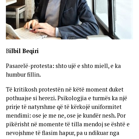
B
ilbil Beqiri
Pasarelë-protesta: shto ujë e shto miell, e ka
humbur fillin.
Të kritikosh protestën në këtë moment duket
pothuajse si herezi. Psikologjia e turmës ka një
prirje të natyrshme që të kërkojë uniformitet
mendimi: ose je me ne, ose je kundër nesh. Por
pikërisht në momente të tilla mendoj se është e
nevojshme të flasim hapur, pa u ndikuar nga