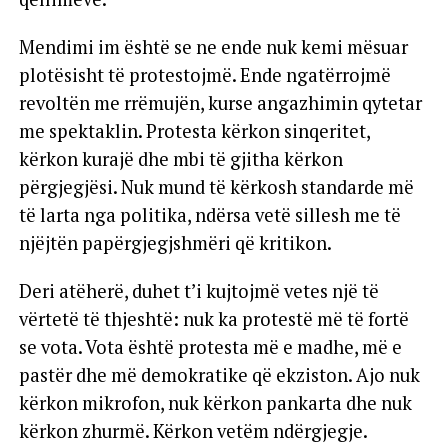
Mendimi im është se ne ende nuk kemi mësuar
plotësisht të protestojmë. Ende ngatërrojmë
revoltën me rrëmujën, kurse angazhimin qytetar
me spektaklin. Protesta kërkon sinqeritet,
kërkon kurajë dhe mbi të gjitha kërkon
përgjegjësi. Nuk mund të kërkosh standarde më
të larta nga politika, ndërsa vetë sillesh me të
njëjtën papërgjegjshmëri që kritikon.
Deri atëherë, duhet t’i kujtojmë vetes një të
vërtetë të thjeshtë: nuk ka protestë më të fortë
se vota. Vota është protesta më e madhe, më e
pastër dhe më demokratike që ekziston. Ajo nuk
kërkon mikrofon, nuk kërkon pankarta dhe nuk
kërkon zhurmë. Kërkon vetëm ndërgjegje.