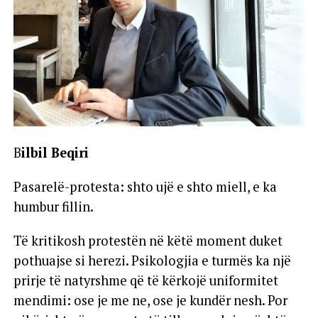
B
ilbil Beqiri
Pasarelë-protesta: shto ujë e shto miell, e ka
humbur fillin.
Të kritikosh protestën në këtë moment duket
pothuajse si herezi. Psikologjia e turmës ka një
prirje të natyrshme që të kërkojë uniformitet
mendimi: ose je me ne, ose je kundër nesh. Por