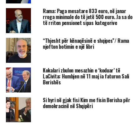
Rama: Paga mesatare 833 euro, në janar
rroga minimale do të jetë 500 euro. Ja sa do
të rriten pensionet sipas kategorive
“Thjesht për kënaqësinë e shqipes”/ Rama
njofton botimin e një libri
Kokalari zbulon mesazhin e ‘koduar’ të
LaCivita: Humbjen në 11 maj ia faturon Sali
Berishës
Si hyri në gjak fisi Kim me fisin Berisha për
demokracinë në Shqipëri