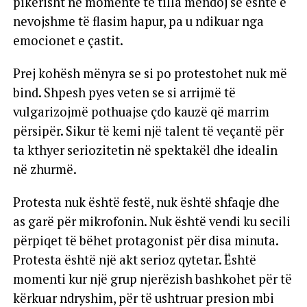
pikërisht në momente të tilla mendoj se është e
nevojshme të flasim hapur, pa u ndikuar nga
emocionet e çastit.
Prej kohësh mënyra se si po protestohet nuk më
bind. Shpesh pyes veten se si arrijmë të
vulgarizojmë pothuajse çdo kauzë që marrim
përsipër. Sikur të kemi një talent të veçantë për
ta kthyer seriozitetin në spektakël dhe idealin
në zhurmë.
Protesta nuk është festë, nuk është shfaqje dhe
as garë për mikrofonin. Nuk është vendi ku secili
përpiqet të bëhet protagonist për disa minuta.
Protesta është një akt serioz qytetar. Është
momenti kur një grup njerëzish bashkohet për të
kërkuar ndryshim, për të ushtruar presion mbi