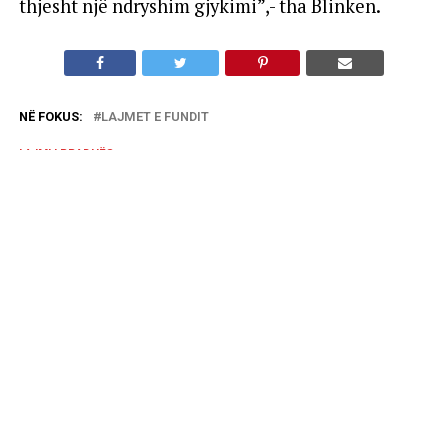
thjesht një ndryshim gjykimi”,- tha Blinken.
NË FOKUS:
LAJMET E FUNDIT
LAJMI I RRADHËS
Pasarelë-protesta: shto ujë e shto miell, e ka humbur
fillin.
MOS HUMBISNI
Rama: Paga mesatare 833 euro, në janar rroga minimale
do të jetë 500 euro. Ja sa do të rriten pensionet sipas
kategorive
MUND TË PËLQENI
Figura të njohura të komunitetit çam
mbështesin riorganizimin e Shoqatës
Patriotike Çamëria