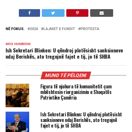
NË FOKUS:
2026
LAJMET E FUNDIT
PROTESTA
MOS HUMBISNI
Ish Sekretari Blinken: U qëndroj plotësisht sanksioneve
ndaj Berishës, ato tregojnë fajet e tij, jo të SHBA
MUND TË PËLQENI
Figura të njohura të komunitetit çam
mbështesin riorganizimin e Shoqatës
Patriotike Çamëria
Ish Sekretari Blinken: U qëndroj plotësisht
sanksioneve ndaj Berishës, ato tregojnë
fajet e tij, jo të SHBA