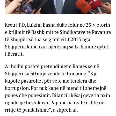
Kreu i PD, Lulzim Basha duke folur në 25-vjetorin
e krijimit të Bashkimit të Sindikatave të Pavarura
të Shqipërisë tha se gjatë vitit 2015 nga
Shqipëria kanë ikur njerëz aq sa ka banorë qyteti
i Beratit.
Ai hodhi poshtë pretendimet e Ramës se në
Shqipëri ka 30 mijë vende të lira pune. “Kjo
kupolë pasurohet për vete me tendera dhe
korrupsion. Por nuk kanë në mend t’i shërbejnë
punës dhe punësimit. Bilanci i kësaj qeveria nxin
ngado që ta shikosh. Papunësia reale është në
rritje të pandalshme”, u shpreh ai.