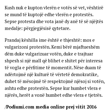
Kush nuk e kupton vlerën e votës së vet, vështirë
se mund të kuptojë edhe vlerën e protestës.
Sepse protesta dhe vota janë dy anë të së njëjtës
medalje: përgjegjësisë qytetare.
Prandaj këshilla ime është e thjeshtë: mos e
vulgarizoni protestën. Kemi bërë mjaftueshëm
dëm duke vulgarizuar votën, duke e trajtuar
shpesh si një mall që blihet e shitet për interesa
të vogla e përfitime të momentit. Nëse duam të
ndërtojmë një kulturë të vërtetë demokratike,
duhet të mësojmë të respektojmë njësoj si votën,
ashtu edhe protestën. Sepse kur humbet vlera e
njërës, herët a vonë humbet edhe vlera e tjetrës.
/
Podiumi.com media online prej vitit 2016