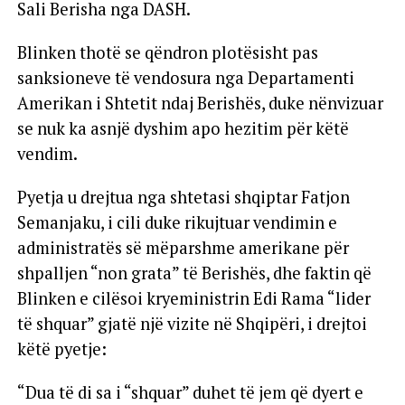
Sali Berisha nga DASH.
Blinken thotë se qëndron plotësisht pas
sanksioneve të vendosura nga Departamenti
Amerikan i Shtetit ndaj Berishës, duke nënvizuar
se nuk ka asnjë dyshim apo hezitim për këtë
vendim.
Pyetja u drejtua nga shtetasi shqiptar Fatjon
Semanjaku, i cili duke rikujtuar vendimin e
administratës së mëparshme amerikane për
shpalljen “non grata” të Berishës, dhe faktin që
Blinken e cilësoi kryeministrin Edi Rama “lider
të shquar” gjatë një vizite në Shqipëri, i drejtoi
këtë pyetje:
“Dua të di sa i “shquar” duhet të jem që dyert e