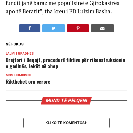
fundit janë baraz me popullsinë e Gjirokastrës
apo të Beratit”, tha kreu i PD Lulzim Basha.
NË FOKUS:
LAJMI I RRADHËS
Drejtori i Beqajt, procedurë fiktive për rikonstruksionin
e godinës, lekët në xhep
MOS HUMBISNI
Rikthehet ora verore
MUND TË PËLQENI
KLIKO TË KOMENTOSH