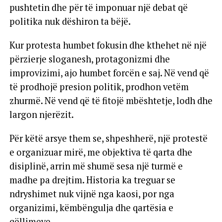
pushtetin dhe për të imponuar një debat që
politika nuk dëshiron ta bëjë.
Kur protesta humbet fokusin dhe kthehet në një
përzierje sloganesh, protagonizmi dhe
improvizimi, ajo humbet forcën e saj. Në vend që
të prodhojë presion politik, prodhon vetëm
zhurmë. Në vend që të fitojë mbështetje, lodh dhe
largon njerëzit.
Për këtë arsye them se, shpeshherë, një protestë
e organizuar mirë, me objektiva të qarta dhe
disiplinë, arrin më shumë sesa një turmë e
madhe pa drejtim. Historia ka treguar se
ndryshimet nuk vijnë nga kaosi, por nga
organizimi, këmbëngulja dhe qartësia e
qëllimeve.