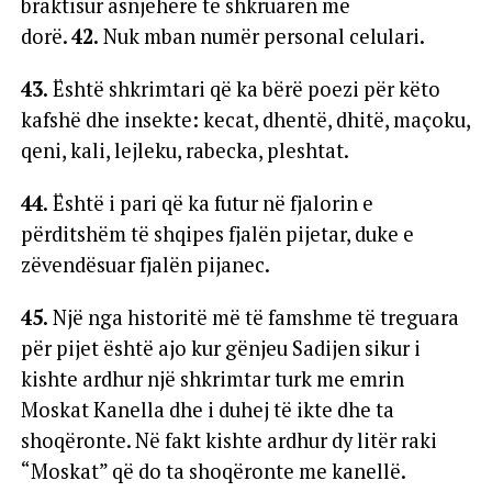
braktisur asnjëherë të shkruarën me
dorë.
42.
Nuk mban numër personal celulari.
43.
Është shkrimtari që ka bërë poezi për këto
kafshë dhe insekte: kecat, dhentë, dhitë, maçoku,
qeni, kali, lejleku, rabecka, pleshtat.
44.
Është i pari që ka futur në fjalorin e
përditshëm të shqipes fjalën pijetar, duke e
zëvendësuar fjalën pijanec.
45.
Një nga historitë më të famshme të treguara
për pijet është ajo kur gënjeu Sadijen sikur i
kishte ardhur një shkrimtar turk me emrin
Moskat Kanella dhe i duhej të ikte dhe ta
shoqëronte. Në fakt kishte ardhur dy litër raki
“Moskat” që do ta shoqëronte me kanellë.