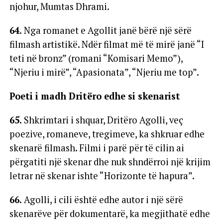
njohur, Mumtas Dhrami.
64.
Nga romanet e Agollit janë bërë një sërë
filmash artistikë. Ndër filmat më të mirë janë “I
teti në bronz” (romani “Komisari Memo”),
“Njeriu i mirë”, “Apasionata”, “Njeriu me top”.
Poeti i madh Dritëro edhe si skenarist
65.
Shkrimtari i shquar, Dritëro Agolli, veç
poezive, romaneve, tregimeve, ka shkruar edhe
skenarë filmash. Filmi i parë për të cilin ai
përgatiti një skenar dhe nuk shndërroi një krijim
letrar në skenar ishte “Horizonte të hapura”.
66.
Agolli, i cili është edhe autor i një sërë
skenarëve për dokumentarë, ka megjithatë edhe