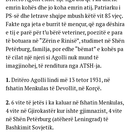
emrin kohës dhe jo koha emrin atij. Patriarku i
PS-së dhe letrave shqipe mbush këtë vit 85 vjeç.
Fakte nga jeta e burrit të mençur, që nga dëshira
e tij e parë për t’u bërë veteriner, poezitë e para
të botuara në “Zërin e Rinisë”, studimet në Shën
Petërburg, familja, por edhe “bëmat” e kohës pa
të cilat një njeri si Agolli nuk mund të
imagjinohej, të renditura nga ATSH-ja.
1.
Dritëro Agolli lindi më 13 tetor 1931, në
fshatin Menkulas të Devollit, në Korçë.
2.
6 vite të jetës i ka kaluar në fshatin Menkulas,
4 vite në Gjirokastër kur ishte gjimnazist, 4 vite
në Shën Petërburg (atëherë Leningrad) të
Bashkimit Sovjetik.