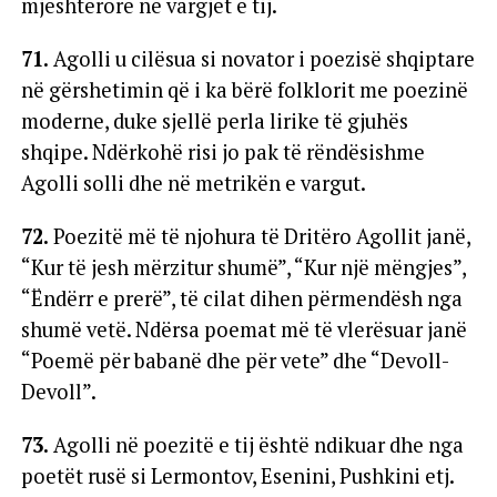
mjeshtërore në vargjet e tij.
71.
Agolli u cilësua si novator i poezisë shqiptare
në gërshetimin që i ka bërë folklorit me poezinë
moderne, duke sjellë perla lirike të gjuhës
shqipe. Ndërkohë risi jo pak të rëndësishme
Agolli solli dhe në metrikën e vargut.
72.
Poezitë më të njohura të Dritëro Agollit janë,
“Kur të jesh mërzitur shumë”, “Kur një mëngjes”,
“Ëndërr e prerë”, të cilat dihen përmendësh nga
shumë vetë. Ndërsa poemat më të vlerësuar janë
“Poemë për babanë dhe për vete” dhe “Devoll-
Devoll”.
73.
Agolli në poezitë e tij është ndikuar dhe nga
poetët rusë si Lermontov, Esenini, Pushkini etj.