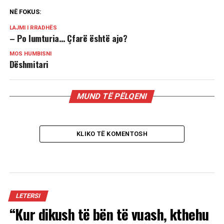
NË FOKUS:
LAJMI I RRADHËS
– Po lumturia… Çfarë është ajo?
MOS HUMBISNI
Dëshmitari
MUND TË PËLQENI
KLIKO TË KOMENTOSH
LETERSI
“Kur dikush të bën të vuash, kthehu