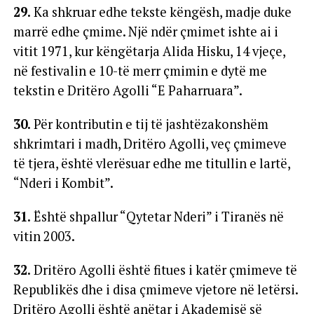
29.
Ka shkruar edhe tekste këngësh, madje duke
marrë edhe çmime. Një ndër çmimet ishte ai i
vitit 1971, kur këngëtarja Alida Hisku, 14 vjeçe,
në festivalin e 10-të merr çmimin e dytë me
tekstin e Dritëro Agolli “E Paharruara”.
30.
Për kontributin e tij të jashtëzakonshëm
shkrimtari i madh, Dritëro Agolli, veç çmimeve
të tjera, është vlerësuar edhe me titullin e lartë,
“Nderi i Kombit”.
31.
Është shpallur “Qytetar Nderi” i Tiranës në
vitin 2003.
32.
Dritëro Agolli është fitues i katër çmimeve të
Republikës dhe i disa çmimeve vjetore në letërsi.
Dritëro Agolli është anëtar i Akademisë së