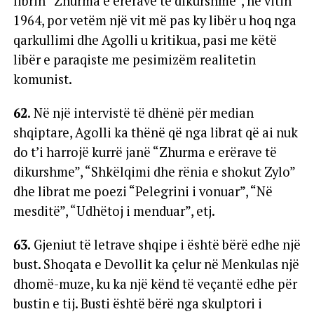
librin “Zhurma e erërave të dikurshme”, në vitin
1964, por vetëm një vit më pas ky libër u hoq nga
qarkullimi dhe Agolli u kritikua, pasi me këtë
libër e paraqiste me pesimizëm realitetin
komunist.
62.
Në një intervistë të dhënë për median
shqiptare, Agolli ka thënë që nga librat që ai nuk
do t’i harrojë kurrë janë “Zhurma e erërave të
dikurshme”, “Shkëlqimi dhe rënia e shokut Zylo”
dhe librat me poezi “Pelegrini i vonuar”, “Në
mesditë”, “Udhëtoj i menduar”, etj.
63.
Gjeniut të letrave shqipe i është bërë edhe një
bust. Shoqata e Devollit ka çelur në Menkulas një
dhomë-muze, ku ka një kënd të veçantë edhe për
bustin e tij. Busti është bërë nga skulptori i