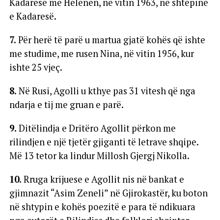
Kadaresë me Helenën, në vitin 1963, në shtëpinë
e Kadaresë.
7.
Për herë të parë u martua gjatë kohës që ishte
me studime, me rusen Nina, në vitin 1956, kur
ishte 25 vjeç.
8.
Në Rusi, Agolli u kthye pas 31 vitesh që nga
ndarja e tij me gruan e parë.
9.
Ditëlindja e Dritëro Agollit përkon me
rilindjen e një tjetër gjiganti të letrave shqipe.
Më 13 tetor ka lindur Millosh Gjergj Nikolla.
10.
Rruga krijuese e Agollit nis në bankat e
gjimnazit “Asim Zeneli” në Gjirokastër, ku boton
në shtypin e kohës poezitë e para të ndikuara