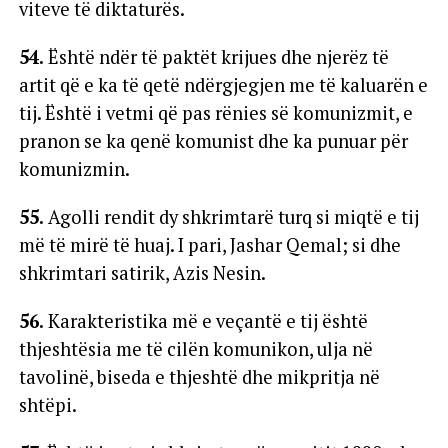
viteve të diktaturës.
54.
Është ndër të paktët krijues dhe njerëz të
artit që e ka të qetë ndërgjegjen me të kaluarën e
tij. Është i vetmi që pas rënies së komunizmit, e
pranon se ka qenë komunist dhe ka punuar për
komunizmin.
55.
Agolli rendit dy shkrimtarë turq si miqtë e tij
më të mirë të huaj. I pari, Jashar Qemal; si dhe
shkrimtari satirik, Azis Nesin.
56.
Karakteristika më e veçantë e tij është
thjeshtësia me të cilën komunikon, ulja në
tavolinë, biseda e thjeshtë dhe mikpritja në
shtëpi.