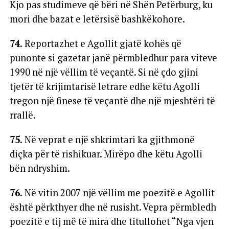
Kjo pas studimeve që bëri në Shën Petërburg, ku
mori dhe bazat e letërsisë bashkëkohore.
74.
Reportazhet e Agollit gjatë kohës që
punonte si gazetar janë përmbledhur para viteve
1990 në një vëllim të veçantë. Si në çdo gjini
tjetër të krijimtarisë letrare edhe këtu Agolli
tregon një finese të veçantë dhe një mjeshtëri të
rrallë.
75.
Në veprat e një shkrimtari ka gjithmonë
diçka për të rishikuar. Mirëpo dhe këtu Agolli
bën ndryshim.
76.
Në vitin 2007 një vëllim me poezitë e Agollit
është përkthyer dhe në rusisht. Vepra përmbledh
poezitë e tij më të mira dhe titullohet “Nga vjen