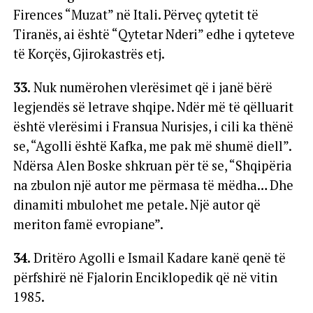
Firences “Muzat” në Itali. Përveç qytetit të
Tiranës, ai është “Qytetar Nderi” edhe i qyteteve
të Korçës, Gjirokastrës etj.
33.
Nuk numërohen vlerësimet që i janë bërë
legjendës së letrave shqipe. Ndër më të qëlluarit
është vlerësimi i Fransua Nurisjes, i cili ka thënë
se, “Agolli është Kafka, me pak më shumë diell”.
Ndërsa Alen Boske shkruan për të se, “Shqipëria
na zbulon një autor me përmasa të mëdha… Dhe
dinamiti mbulohet me petale. Një autor që
meriton famë evropiane”.
34.
Dritëro Agolli e Ismail Kadare kanë qenë të
përfshirë në Fjalorin Enciklopedik që në vitin
1985.