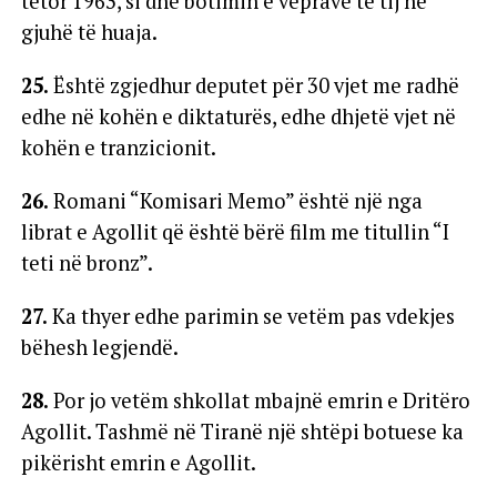
tetor 1963, si dhe botimin e veprave të tij në
gjuhë të huaja.
25.
Është zgjedhur deputet për 30 vjet me radhë
edhe në kohën e diktaturës, edhe dhjetë vjet në
kohën e tranzicionit.
26.
Romani “Komisari Memo” është një nga
librat e Agollit që është bërë film me titullin “I
teti në bronz”.
27.
Ka thyer edhe parimin se vetëm pas vdekjes
bëhesh legjendë.
28.
Por jo vetëm shkollat mbajnë emrin e Dritëro
Agollit. Tashmë në Tiranë një shtëpi botuese ka
pikërisht emrin e Agollit.