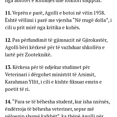
nga autorët e Rilindjes dhe folklori shqiptar.
11.
Veprën e parë, Agolli e botoi në vitin 1958.
Është vëllimi i parë me vjersha “Në rrugë dolla”, i
cili u prit mirë nga kritika e kohës.
12
. Pas përfundimit të gjimnazit në Gjirokastër,
Agolli bëri kërkesë për të vazhduar shkollën e
lartë për Zooteknikë.
13.
Kërkesa për të ndjekur studimet për
Veterinari i dërgohet ministrit të Arsimit,
Karahman Yllit, i cili e kishte fiksuar emrin e
poetit të ri.
14.
“Para se të bëhesha student, kur isha nxënës,
ëndërroja të bëhesha veteriner, sepse më
pëlqenin shumë kafshët”, ka thënë Agolli për