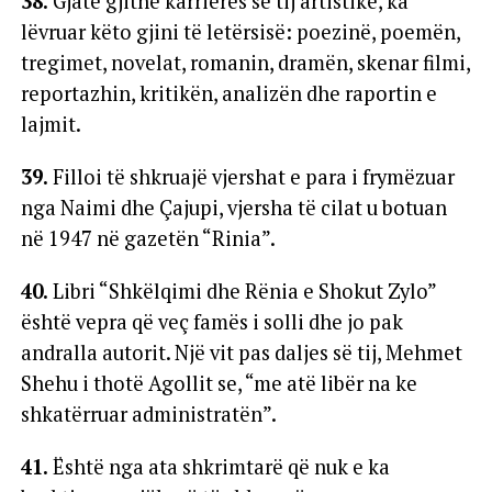
38.
Gjatë gjithë karrierës së tij artistike, ka
lëvruar këto gjini të letërsisë: poezinë, poemën,
tregimet, novelat, romanin, dramën, skenar filmi,
reportazhin, kritikën, analizën dhe raportin e
lajmit.
39.
Filloi të shkruajë vjershat e para i frymëzuar
nga Naimi dhe Çajupi, vjersha të cilat u botuan
në 1947 në gazetën “Rinia”.
40.
Libri “Shkëlqimi dhe Rënia e Shokut Zylo”
është vepra që veç famës i solli dhe jo pak
andralla autorit. Një vit pas daljes së tij, Mehmet
Shehu i thotë Agollit se, “me atë libër na ke
shkatërruar administratën”.
41.
Është nga ata shkrimtarë që nuk e ka