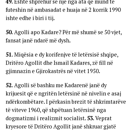
49.
Është shprehur se një nga ata që mund të
futeshin në ambasadat e huaja në 2 korrik 1990
ishte edhe i biri i tij.
50.
Agolli apo Kadare? Për më shumë se 50 vjet,
fansat janë ndarë më dysh.
51.
Miqësia e dy korifenjve të letërsisë shqipe,
Dritëro Agollit dhe Ismail Kadares, zë fill në
gjimnazin e Gjirokastrës në vitet 1950.
52.
Agolli së bashku me Kadarenë janë dy
krijuesit që e ngritën letërsinë në nivelin e asaj
ndërkombëtare. I përkasin brezit të shkrimtarëve
të viteve 1960, që shpëtuan letërsinë nga
dogmatizmi i realizmit socialist.
53.
Veprat
kryesore të Dritëro Agollit janë shkruar gjatë