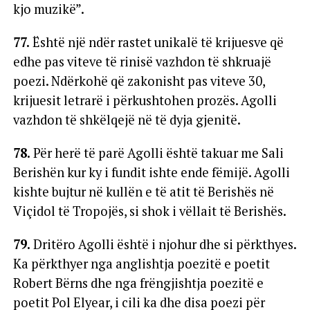
kjo muzikë”.
77.
Është një ndër rastet unikalë të krijuesve që
edhe pas viteve të rinisë vazhdon të shkruajë
poezi. Ndërkohë që zakonisht pas viteve 30,
krijuesit letrarë i përkushtohen prozës. Agolli
vazhdon të shkëlqejë në të dyja gjenitë.
78.
Për herë të parë Agolli është takuar me Sali
Berishën kur ky i fundit ishte ende fëmijë. Agolli
kishte bujtur në kullën e të atit të Berishës në
Viçidol të Tropojës, si shok i vëllait të Berishës.
79.
Dritëro Agolli është i njohur dhe si përkthyes.
Ka përkthyer nga anglishtja poezitë e poetit
Robert Bërns dhe nga frëngjishtja poezitë e
poetit Pol Elyear, i cili ka dhe disa poezi për