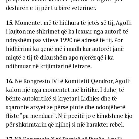
dëshirën e tij për t’u bërë veteriner.
15.
Momentet më të hidhura të jetës së tij, Agolli
i kujton me shkrimet që ka lexuar nga autorë të
ndryshëm pas viteve 1990 në adresë të tij. Por
hidhërimi ka qenë më i madh kur autorët janë
miqtë e tij të dikurshëm apo njerëz që i ka
ndihmuar në krijimtarinë letrare.
16.
Në Kongresin IV të Komitetit Qendror, Agolli
kalon një nga momentet më kritike. I duhej të
bënte autokritikë si kryetar i Lidhjes dhe të
sqaronte arsyet se përse pinte dhe ndonjëherë
fliste “pa menduar”. Një pozitë jo e këndshme kjo
për shkrimtarin që njihej si një karakter rebel.