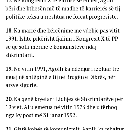
17.
Në Kongresin X të Partisë së Punës, Agolli
bëri dhe kthesën më të madhe të karrierës së tij
politike teksa u rreshtua në forcat progresiste.
18.
Ka marrë dhe kërcënime me vdekje pas vitit
1991. Ishte pikërisht fjalimi i Kongresit X të PP-
së që solli mërinë e komunisteve ndaj
shkrimtarit.
19.
Në vitin 1991, Agolli ka ndenjur i izoluar tre
muaj në shtëpinë e tij në Rrugën e Dibrës, për
arsye sigurie.
20.
Ka qenë kryetar i Lidhjes së Shkrimtarëve për
19 vjet. Ai u emërua në vitin 1973 dhe u tërhoq
nga ky post më 31 janar 1992.
21.
Gjatë kohës së komunizmit, Agolli ka mbajtur