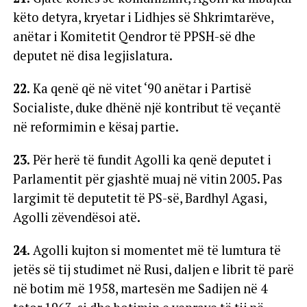
këto detyra, kryetar i Lidhjes së Shkrimtarëve,
anëtar i Komitetit Qendror të PPSH-së dhe
deputet në disa legjislatura.
22.
Ka qenë që në vitet ‘90 anëtar i Partisë
Socialiste, duke dhënë një kontribut të veçantë
në reformimin e kësaj partie.
23.
Për herë të fundit Agolli ka qenë deputet i
Parlamentit për gjashtë muaj në vitin 2005. Pas
largimit të deputetit të PS-së, Bardhyl Agasi,
Agolli zëvendësoi atë.
24.
Agolli kujton si momentet më të lumtura të
jetës së tij studimet në Rusi, daljen e librit të parë
në botim më 1958, martesën me Sadijen në 4