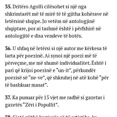
35.
Dritëro Agolli cilësohet si një nga
shkrimtarët më të mirë të të gjitha kohërave në
letërsinë shqipe. Jo vetëm në antologjinë
shqiptare, por ai tashmë është i përfshirë në
antologjitë e disa vendeve të botës.
36.
U shfaq në letërsi si një autor me kërkesa të
larta për poezinë. Ai synoi një poezi më të
përveçme, me më shumë individualitet. Është i
pari që krijoi poezinë e “un-it”, përkundër
poezisë së “ne-ve”, që shkruhej në atë kohë “për
të bashkuar masat”.
37.
Ka punuar për 15 vjet me radhë si gazetar i
gazetës “Zëri i Popullit”.