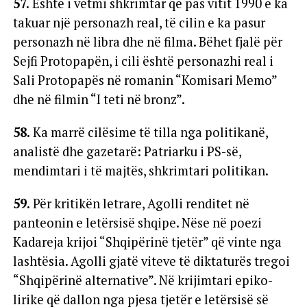
57.
Është i vetmi shkrimtar që pas vitit 1990 e ka
takuar një personazh real, të cilin e ka pasur
personazh në libra dhe në filma. Bëhet fjalë për
Sejfi Protopapën, i cili është personazhi real i
Sali Protopapës në romanin “Komisari Memo”
dhe në filmin “I teti në bronz”.
58.
Ka marrë cilësime të tilla nga politikanë,
analistë dhe gazetarë: Patriarku i PS-së,
mendimtari i të majtës, shkrimtari politikan.
59.
Për kritikën letrare, Agolli renditet në
panteonin e letërsisë shqipe. Nëse në poezi
Kadareja krijoi “Shqipërinë tjetër” që vinte nga
lashtësia. Agolli gjatë viteve të diktaturës tregoi
“Shqipërinë alternative”. Në krijimtari epiko-
lirike që dallon nga pjesa tjetër e letërsisë së