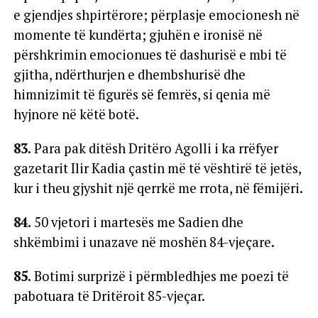
e gjendjes shpirtërore; përplasje emocionesh në
momente të kundërta; gjuhën e ironisë në
përshkrimin emocionues të dashurisë e mbi të
gjitha, ndërthurjen e dhembshurisë dhe
himnizimit të figurës së femrës, si qenia më
hyjnore në këtë botë.
83.
Para pak ditësh Dritëro Agolli i ka rrëfyer
gazetarit Ilir Kadia çastin më të vështirë të jetës,
kur i theu gjyshit një qerrkë me rrota, në fëmijëri.
84.
50 vjetori i martesës me Sadien dhe
shkëmbimi i unazave në moshën 84-vjeçare.
85.
Botimi surprizë i përmbledhjes me poezi të
pabotuara të Dritëroit 85-vjeçar.