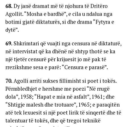
68.
Dy janë dramat më të njohura të Dritëro
Agollit. “Mosha e bardhë”, e cila u ndalua nga
botimi gjatë diktaturës, si dhe drama “Fytyra e
dytë”.
69.
Shkrimtari që vuajti nga censura në diktaturë,
në intervistat që ka dhënë në shtyp thotë se ka
një tjetër censurë për krijuesit jo më pak të
rrezikshme sesa e parë: “Censura e parasë”.
70.
Agolli arriti sukses fillimisht si poet i tokës.
Përmbledhjet e hershme me poezi “Në rrugë
dola”, 1958; “Hapat e mia në asfalt”, 1961; dhe
“Shtigje malesh dhe trotuare”, 1965; e paraqitën
atë tek lexuesit si një poet lirik të sinqertë dhe të
talentuar të tokës, dhe që tregoi teknikë