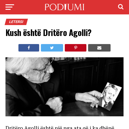
LETERSI
Kush është Dritëro Agolli?
Dritëro Agolli është një nga ata që i ka dhënë