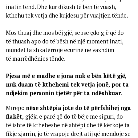
inatin tënd. Dhe kur dikush të bën të vuash,
kthehu tek vetja dhe kujdesu për vuajtjen tënde.
Mos thuaj dhe mos bëj gjë, sepse çdo gjë që do
të thuash apo do të bësh në një moment inati,
mundet ta shkatërrojë ecurinë në vazhdim
të marrëdhënies tënde.
Pjesa më e madhe e jona nuk e bën këtë gjë,
nuk duam të kthehemi tek vetja jonë, por ta
ndjekim personin tjetër për ta ndëshkuar.
Mirëpo
nëse shtëpia jote do të përfshihej nga
flakët,
gjëja e parë që do të bëje me siguri, do
të ishte të ktheheshe në shtëpi dhe të kërkoje ta
fikje zjarrin, jo të vrapoje drejt atij që mendoje se