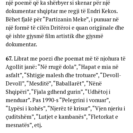
një poemë që ka shërbyer si skenar për një
dokumentar shqiptar me regji të Endri Kekos.
Bëhet fjalë për “Partizanin Meke”, i punuar në
një formë të cilën Dritëroi e quan origjinale dhe
që ishte gjysmë film artistik dhe gjysmë
dokumentar.
67.
Librat me poezi dhe poemat më të njohura të
Agollit janë: “Në rrugë dola”, “Hapat e mia në
asfalt”, “Shtigje malesh dhe trotuare”, “Devoll-
Devoll”, “Mesditë”, “Baballarët”, “Nënë
Shqipëri”, “Fjala gdhend gurin”, “Udhëtoj i
menduar”. Pas 1990-s “Pelegrini i vonuar”,
“Lypësi i kohës”, “Njerëz të krisur”, “Vjen njeriu i
çuditshëm”, “Lutjet e kambanës”, “Fletorkat e
mesnatës”, etj.