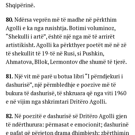
Shqipërinë.
80.
Ndërsa veprën më të madhe në përkthim
Agolli e ka nga rusishtja. Botimi voluminoz,
“Shekulli i artë”, është një nga më të arrirët
artistikisht. Agolli ka përkthyer poetët më në zë
të shekullit të 19-të në Rusi, si Pushkin,
Ahmatova, Bllok, Lermontov dhe shumë të tjerë.
81.
Një vit më parë u botua libri “I përndjekuri i
dashurisë”, një përmbledhje e poezive më të
bukura të dashurisë, të shkruara që nga viti 1960
e në vijim nga shkrimtari Dritëro Agolli.
82.
Në poezitë e dashurisë së Dritëro Agolli gjen
të ndërthurura: përmasat e emocionit; dashurinë
e pafat që përjeton drama dhimbjesh; zbërthimin