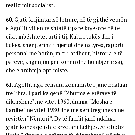
realizimit socialist.
60.
Gjatë krijimtarisë letrare, në të gjithë veprën
e Agollit vihen re shtatë tipare kryesore në të
cilat mbështetet arti i tij. Kulti i tokës dhe i
bukës, shenjtërimi i njeriut dhe natyrës, raporti
personal me botën, miti i atdheut, historia e të
parëve, zhgënjim për kohën dhe humbjen e saj,
dhe e ardhmja optimiste.
61.
Agollit nga censura komuniste i janë ndaluar
tre libra. I pari ka qenë “Zhurma e erërave të
dikurshme”, në vitet 1960, drama “Mosha e
bardhë” në vitet 1980 dhe një seri tregimesh në
revistën “Nëntori”. Dy të fundit janë ndaluar
gjatë kohës që ishte kryetar i Lidhjes. Ai e botoi