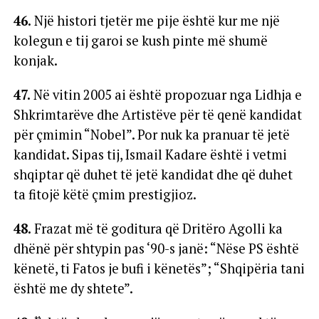
46.
Një histori tjetër me pije është kur me një
kolegun e tij garoi se kush pinte më shumë
konjak.
47.
Në vitin 2005 ai është propozuar nga Lidhja e
Shkrimtarëve dhe Artistëve për të qenë kandidat
për çmimin “Nobel”. Por nuk ka pranuar të jetë
kandidat. Sipas tij, Ismail Kadare është i vetmi
shqiptar që duhet të jetë kandidat dhe që duhet
ta fitojë këtë çmim prestigjioz.
48.
Frazat më të goditura që Dritëro Agolli ka
dhënë për shtypin pas ‘90-s janë: “Nëse PS është
kënetë, ti Fatos je bufi i kënetës”; “Shqipëria tani
është me dy shtete”.