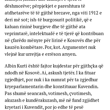
dëshmorëve; përpjekjet e pareshtura të
atdhetarëve të të gjithë brezave, nga viti 1912 e
deri më sot; ish-të burgosurit politikë, që e
kaluan rininë burgjeve dhe të gjithë ata
veprimtarë, intelektualë e të tjerë që kontribuan
në çfarëdo mënyre për lirinë e Kosovës dhe për
kauzën kombëtare. Por, kot. Argumentet nuk
vlejnë kur urrejtja e errëson arsyen.
Albin Kurti është fajtor kujdestar për gjithçka që
ndodh në Kosovë. Ai, askush tjetër. I ka fituar
zgjedhjet, por nuk i ka numrat për ta zgjedhur
kryeparlamentarin dhe konstituuar Kuvendin.
Pas shumë seancash, votimesh, çvotimesh,
akuzash e kundërakuzash, më në fund zgjidhet
kryetari i Kuvendit, por jo edhe të pesë