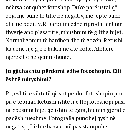
ndërsa sot quhet fotoshop. Duke parë ustai që
bëja një punë të tillë në negativ, më jepte punë
dhe në pozitiv. Riparonim edhe riprodhimet me
thyerje apo plasaritje, mbushnim të gjitha hijet.
Normalizonim të bardhën dhe të zezën. Retushi
ka qenë një gjë e bukur në atë kohë. Atëherë
njerëzit e pëlqenin shumë.
Ju gjithashtu përdorni edhe fotoshopin. Cili
është ndryshimi?
Po, është e vërtetë që sot përdor fotoshopin por
pa e tepruar. Retushi ishte një lloj fotoshopi pasi
ne zbusnim hijet që ishin të egra, hiqnim gjërat e
padëshirueshme. Fotografia punohej qysh në
negativ, që ishte baza e më pas stampohej.