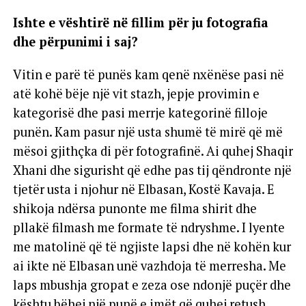
Ishte e vështirë në fillim për ju fotografia
dhe përpunimi i saj?
Vitin e parë të punës kam qenë nxënëse pasi në
atë kohë bëje një vit stazh, jepje provimin e
kategorisë dhe pasi merrje kategorinë filloje
punën. Kam pasur një usta shumë të mirë që më
mësoi gjithçka di për fotografinë. Ai quhej Shaqir
Xhani dhe sigurisht që edhe pas tij qëndronte një
tjetër usta i njohur në Elbasan, Kostë Kavaja. E
shikoja ndërsa punonte me filma shirit dhe
pllakë filmash me formate të ndryshme. I lyente
me matolinë që të ngjiste lapsi dhe në kohën kur
ai ikte në Elbasan unë vazhdoja të merresha. Me
laps mbushja gropat e zeza ose ndonjë puçër dhe
kështu bëhej një punë e imët që quhej retush,