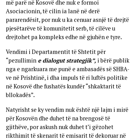
më parë në Kosovë dhe nuk e formoi
Asociacionin, të cilin ia lanë në derë
pararendësit, por nuk u ka cenuar asnjë të drejtë
pjesëtarëve të komunitetit serb, të cilëve u
drejtohet pa kompleks edhe në gjuhën e tyre.
Vendimi i Departamentit të Shtetit për
“pezullimin
e dialogut strategjik”,
i bërë publik
nga e ngarkuara me punë e ambasadës së SHBA-
ve në Prishtinë, i dha impuls të ri luftës politike
në Kosovë dhe fushatës kundër “shkaktarit të
bllokadës”.
Natyrisht se ky vendim nuk është një lajm i mirë
për Kosovën dhe duhet të na brengosë të
gjithëve, por askush nuk duhet t’i gëzohet
rikthimit të skenarit të emisarit të dekoruar në