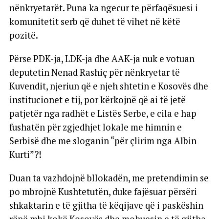
nënkryetarët. Puna ka ngecur te përfaqësuesi i
komunitetit serb që duhet të vihet në këtë
pozitë.
Përse PDK-ja, LDK-ja dhe AAK-ja nuk e votuan
deputetin Nenad Rashiç për nënkryetar të
Kuvendit, njeriun që e njeh shtetin e Kosovës dhe
institucionet e tij, por kërkojnë që ai të jetë
patjetër nga radhët e Listës Serbe, e cila e hap
fushatën për zgjedhjet lokale me himnin e
Serbisë dhe me sloganin “për çlirim nga Albin
Kurti”?!
Duan ta vazhdojnë bllokadën, me pretendimin se
po mbrojnë Kushtetutën, duke fajësuar përsëri
shkaktarin e të gjitha të këqijave që i paskëshin