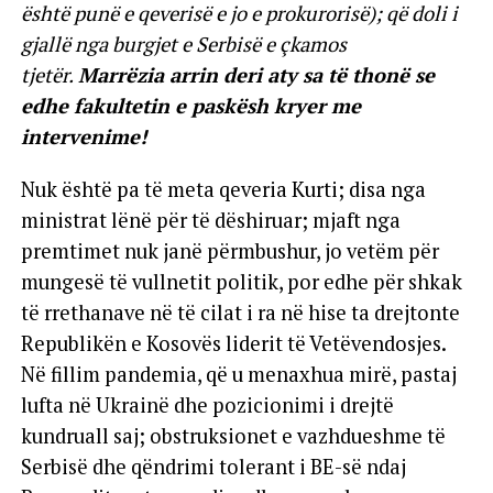
është punë e qeverisë e jo e prokurorisë); që doli i
gjallë nga burgjet e Serbisë e çkamos
tjetër.
Marrëzia arrin deri aty sa të thonë se
edhe fakultetin e paskësh kryer me
intervenime!
Nuk është pa të meta qeveria Kurti; disa nga
ministrat lënë për të dëshiruar; mjaft nga
premtimet nuk janë përmbushur, jo vetëm për
mungesë të vullnetit politik, por edhe për shkak
të rrethanave në të cilat i ra në hise ta drejtonte
Republikën e Kosovës liderit të Vetëvendosjes.
Në fillim pandemia, që u menaxhua mirë, pastaj
lufta në Ukrainë dhe pozicionimi i drejtë
kundruall saj; obstruksionet e vazhdueshme të
Serbisë dhe qëndrimi tolerant i BE-së ndaj