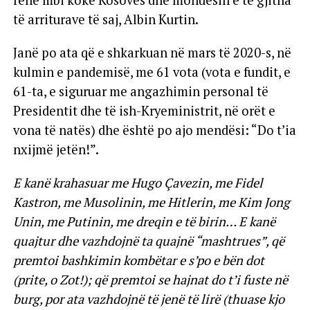
rënë mbi kokë Kosovës dhe mohuesin e të gjitha
të arriturave të saj, Albin Kurtin.
Janë po ata që e shkarkuan në mars të 2020-s, në
kulmin e pandemisë, me 61 vota (vota e fundit, e
61-ta, e siguruar me angazhimin personal të
Presidentit dhe të ish-Kryeministrit, në orët e
vona të natës) dhe është po ajo mendësi: “Do t’ia
nxijmë jetën!”.
E kanë krahasuar me Hugo Çavezin, me Fidel
Kastron, me Musolinin, me Hitlerin, me Kim Jong
Unin, me Putinin, me dreqin e të birin… E kanë
quajtur dhe vazhdojnë ta quajnë “mashtrues”, që
premtoi bashkimin kombëtar e s’po e bën dot
(prite, o Zot!); që premtoi se hajnat do t’i fuste në
burg, por ata vazhdojnë të jenë të lirë (thuase kjo