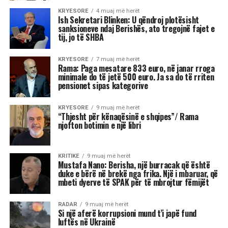
“Nderi i Kombit” Reshat Arbana, teksa festoi 85-
vjetorin e lindjes, mes emocionesh, kujtimesh
dhe lotësh, përcolli mesazhe të forta për
publikun në këtë stacion të jetës së tij.
“Jeta qenka tre ditë: e djeshmja, e sotmja dhe
e nesërmja. E nesërmja nuk dihet. Ta bëjmë
sot atë që kemi për të bërë, mos ta lemë për
nesër. Ta duam më shumë njëri-tjetrin. Ky
ishte stacioni im i 85-të. Po në iksha nga kjo
botë, zemra do më mbetet pas. Do iki me
pishmanllëkun e madh që nuk e pashë këtë
Shqipëri me një demokraci të vërtetë. T’i
lëmë hasmëritë, sepse jeta është e shkurtër,
”
u shpreh aktori i shquar dhe ikona e skenës