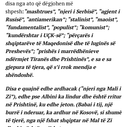
disa nga ato që dëgjohen më
shpesh:
“mashtrues”, “njeri i Serbisë”, “agjent i
Rusisë”, “antiamerikan”; “stalinist”, “maoist”,
“fundamentalist”, “populist”; “komunist”;
“kundërshtar i UÇK-së”; “përçarës i
shqiptarëve të Maqedonisë dhe të luginës së
Preshevës”; “prishës i marrëdhënieve
ndërmjet Tiranës dhe Prishtinës”, e sa e sa
gjepura të tjera, që s’i rrok mendja e
shëndoshë.
Disa e quajnë edhe ardhacak (“njeri nga Mali i
Zi”), edhe pse Albini ka lindur dhe është rritur
në Prishtinë, ku edhe jeton. (Babai i tij, një
burrë i nderuar, ka ardhur në Kosovë, si shumë
të tjerë, nga një fshat shqiptar në Mal të Zi