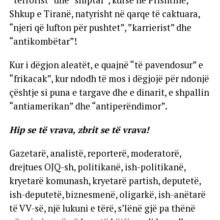
“terrorist” dhe “shiptar”, kurse në Prishtinë,
Shkup e Tiranë, natyrisht në qarqe të caktuara,
“njeri që lufton për pushtet”, ”karrierist” dhe
“antikombëtar”!
Kur i dëgjon aleatët, e quajnë “të pavendosur” e
“frikacak”, kur ndodh të mos i dëgjojë për ndonjë
çështje si puna e targave dhe e dinarit, e shpallin
“antiamerikan” dhe “antiperëndimor”.
Hip se të vrava, zbrit se të vrava!
Gazetarë, analistë, reporterë, moderatorë,
drejtues OJQ-sh, politikanë, ish-politikanë,
kryetarë komunash, kryetarë partish, deputetë,
ish-deputetë, biznesmenë, oligarkë, ish-anëtarë
të VV-së, një lukuni e tërë, s’lënë gjë pa thënë