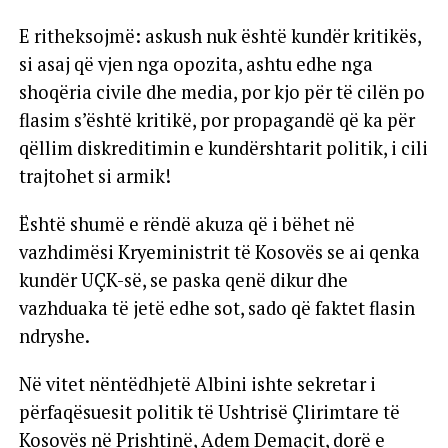
E ritheksojmë: askush nuk është kundër kritikës,
si asaj që vjen nga opozita, ashtu edhe nga
shoqëria civile dhe media, por kjo për të cilën po
flasim s’është kritikë, por propagandë që ka për
qëllim diskreditimin e kundërshtarit politik, i cili
trajtohet si armik!
Është shumë e rëndë akuza që i bëhet në
vazhdimësi Kryeministrit të Kosovës se ai qenka
kundër UÇK-së, se paska qenë dikur dhe
vazhduaka të jetë edhe sot, sado që faktet flasin
ndryshe.
Në vitet nëntëdhjetë Albini ishte sekretar i
përfaqësuesit politik të Ushtrisë Çlirimtare të
Kosovës në Prishtinë, Adem Demaçit, dorë e