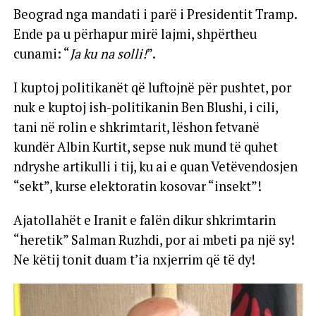
Beograd nga mandati i parë i Presidentit Tramp.
Ende pa u përhapur mirë lajmi, shpërtheu
cunami: “
Ja ku na solli!
”.
I kuptoj politikanët që luftojnë për pushtet, por
nuk e kuptoj ish-politikanin Ben Blushi, i cili,
tani në rolin e shkrimtarit, lëshon fetvanë
kundër Albin Kurtit, sepse nuk mund të quhet
ndryshe artikulli i tij, ku ai e quan Vetëvendosjen
“sekt”, kurse elektoratin kosovar “insekt”!
Ajatollahët e Iranit e falën dikur shkrimtarin
“heretik” Salman Ruzhdi, por ai mbeti pa një sy!
Ne këtij tonit duam t’ia nxjerrim që të dy!