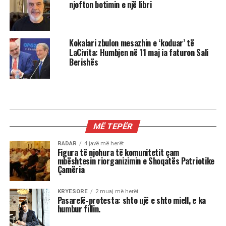
njofton botimin e një libri
Kokalari zbulon mesazhin e ‘koduar’ të
LaCivita: Humbjen në 11 maj ia faturon Sali
Berishës
KIOSKE
Reshat Arbana festoi 85-vjetorin
dhe la një mesazh për ne …