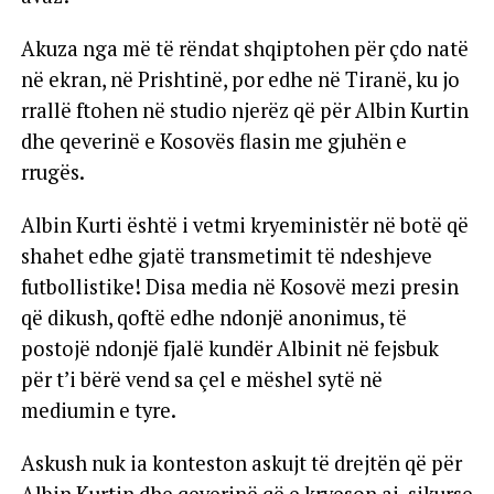
Akuza nga më të rëndat shqiptohen për çdo natë
në ekran, në Prishtinë, por edhe në Tiranë, ku jo
rrallë ftohen në studio njerëz që për Albin Kurtin
dhe qeverinë e Kosovës flasin me gjuhën e
rrugës.
Albin Kurti është i vetmi kryeministër në botë që
shahet edhe gjatë transmetimit të ndeshjeve
futbollistike! Disa media në Kosovë mezi presin
që dikush, qoftë edhe ndonjë anonimus, të
postojë ndonjë fjalë kundër Albinit në fejsbuk
për t’i bërë vend sa çel e mëshel sytë në
mediumin e tyre.
Askush nuk ia konteston askujt të drejtën që për