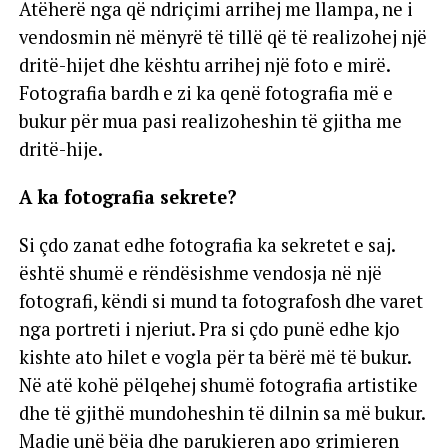
Atëherë nga që ndriçimi arrihej me llampa, ne i
vendosmin në mënyrë të tillë që të realizohej një
dritë-hijet dhe kështu arrihej një foto e mirë.
Fotografia bardh e zi ka qenë fotografia më e
bukur për mua pasi realizoheshin të gjitha me
dritë-hije.
A ka fotografia sekrete?
Si çdo zanat edhe fotografia ka sekretet e saj.
është shumë e rëndësishme vendosja në një
fotografi, këndi si mund ta fotografosh dhe varet
nga portreti i njeriut. Pra si çdo punë edhe kjo
kishte ato hilet e vogla për ta bërë më të bukur.
Në atë kohë pëlqehej shumë fotografia artistike
dhe të gjithë mundoheshin të dilnin sa më bukur.
Madje unë bëja dhe parukieren apo grimieren