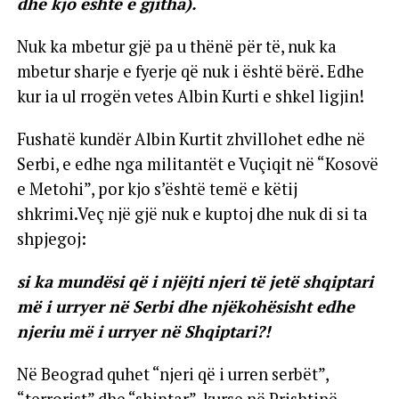
dhe kjo është e gjitha).
Nuk ka mbetur gjë pa u thënë për të, nuk ka
mbetur sharje e fyerje që nuk i është bërë. Edhe
kur ia ul rrogën vetes Albin Kurti e shkel ligjin!
Fushatë kundër Albin Kurtit zhvillohet edhe në
Serbi, e edhe nga militantët e Vuçiqit në “Kosovë
e Metohi”, por kjo s’është temë e këtij
shkrimi.Veç një gjë nuk e kuptoj dhe nuk di si ta
shpjegoj:
si ka mundësi që i njëjti njeri të jetë shqiptari
më i urryer në Serbi dhe njëkohësisht edhe
njeriu më i urryer në Shqiptari?!
Në Beograd quhet “njeri që i urren serbët”,