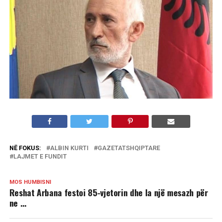
NË FOKUS:
ALBIN KURTI
GAZETATSHQIPTARE
LAJMET E FUNDIT
MOS HUMBISNI
Reshat Arbana festoi 85-vjetorin dhe la një mesazh për
ne …