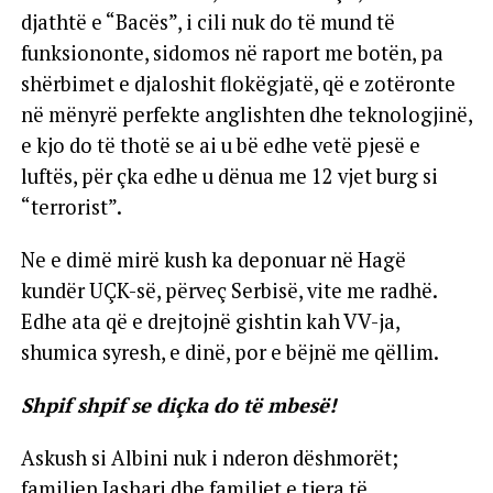
djathtë e “Bacës”, i cili nuk do të mund të
funksiononte, sidomos në raport me botën, pa
shërbimet e djaloshit flokëgjatë, që e zotëronte
në mënyrë perfekte anglishten dhe teknologjinë,
e kjo do të thotë se ai u bë edhe vetë pjesë e
luftës, për çka edhe u dënua me 12 vjet burg si
“terrorist”.
Ne e dimë mirë kush ka deponuar në Hagë
kundër UÇK-së, përveç Serbisë, vite me radhë.
Edhe ata që e drejtojnë gishtin kah VV-ja,
shumica syresh, e dinë, por e bëjnë me qëllim.
Shpif shpif se diçka do të mbesë!
Askush si Albini nuk i nderon dëshmorët;
familjen Jashari dhe familjet e tjera të