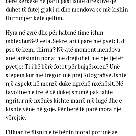
bërë kërkesë në parti pasi ishte direktivë që
duhet të futej gjak i ri dhe mendova se më kishin
thirrur për këtë qëllim.
Hyra në zyrë dhe për habinë time ishin
mbledhur8-9 veta. Sekretari i parë më pyet: E di
pse të kemi thirrur? Në atë moment mendova
anëtarësimin por ai më drejtohet me një tjetër
pyetje: Ti i kë bërë fotot për bujqësoren? Unë
stepem kur më tregon një prej fotografive. Ishte
një aspekt në menzë duke ngrënë nxënësit. Në
tavolinën e tretë që dukej shumë pak ishte
ngritur një nxënës kishte marrë një lugë dhe e
kishte vënë në gojë. Për herë të parë mora një
vërejtje.
Filluan të flisnin e të bënin moral por unë se