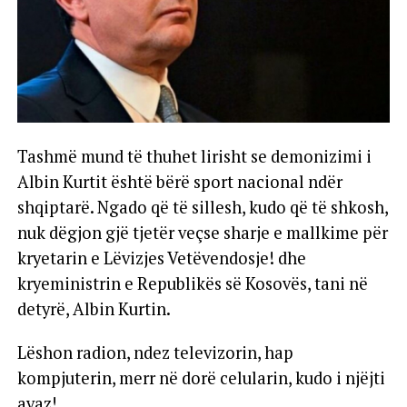
Tashmë mund të thuhet lirisht se demonizimi i
Albin Kurtit është bërë sport nacional ndër
shqiptarë. Ngado që të sillesh, kudo që të shkosh,
nuk dëgjon gjë tjetër veçse sharje e mallkime për
kryetarin e Lëvizjes Vetëvendosje! dhe
kryeministrin e Republikës së Kosovës, tani në
detyrë, Albin Kurtin.
Lëshon radion, ndez televizorin, hap
kompjuterin, merr në dorë celularin, kudo i njëjti
avaz!