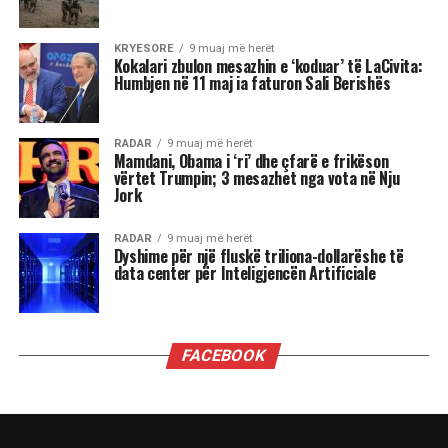
shqiptare.
Reshat Arbana është një prej figurave më të
dashura për publikun shqiptar, për kontributin e
tij të çmuar në kinematografi dhe teatër.
Ai ka sjellë në jetë mbi 40 personazhe në film
dhe qindra role në skenë, duke u bërë një simbol i
gjallë i shpirtit popullor, burrërisë, dhimbjes,
revoltës dhe dashurisë për vendin.
Në 85-vjetorit e lindjes së tij, Arkivi Qendror
Shtetëror i Filmit e uroi aktorin duke shfaqur
dokumentarin “Përballë”, ku vetë Reshat Arbana
ndalet tek rolet më të spikatura të karrierës së
tij.