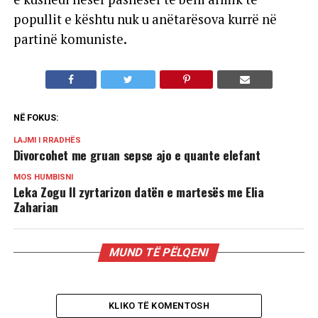
popullit e kështu nuk u anëtarësova kurrë në
partinë komuniste.
NË FOKUS:
LAJMI I RRADHËS
Divorcohet me gruan sepse ajo e quante elefant
MOS HUMBISNI
Leka Zogu II zyrtarizon datën e martesës me Elia
Zaharian
MUND TË PËLQENI
KLIKO TË KOMENTOSH