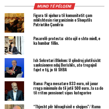
MUND TË PËLQENI
Figura të njohura të komunitetit çam
mbështesin riorganizimin e Shoqatës
Patriotike Çamëria
Pasarelë-protesta: shto ujë e shto miell, e
ka humbur fillin.
Ish Sekretari Blinken: U qëndroj plotësisht
sanksioneve ndaj Berishës, ato tregojnë
fajet e tij, jo të SHBA
Rama: Paga mesatare 833 euro, në janar
rroga minimale do të jetë 500 euro. Ja sa do
të rriten pensionet sipas kategorive
“Thjesht për kënaqësinë e shqipes”/ Rama