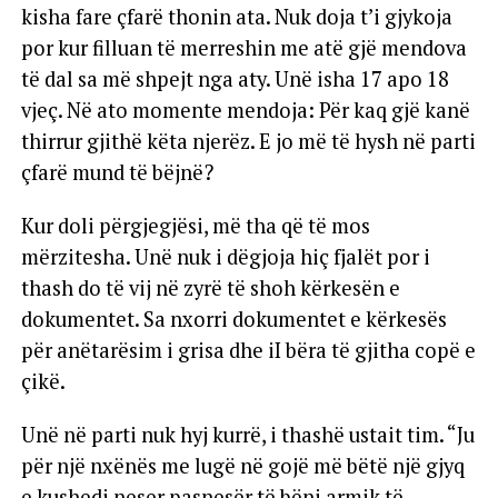
kisha fare çfarë thonin ata. Nuk doja t’i gjykoja
por kur filluan të merreshin me atë gjë mendova
të dal sa më shpejt nga aty. Unë isha 17 apo 18
vjeç. Në ato momente mendoja: Për kaq gjë kanë
thirrur gjithë këta njerëz. E jo më të hysh në parti
çfarë mund të bëjnë?
Kur doli përgjegjësi, më tha që të mos
mërzitesha. Unë nuk i dëgjoja hiç fjalët por i
thash do të vij në zyrë të shoh kërkesën e
dokumentet. Sa nxorri dokumentet e kërkesës
për anëtarësim i grisa dhe iI bëra të gjitha copë e
çikë.
Unë në parti nuk hyj kurrë, i thashë ustait tim. “Ju
për një nxënës me lugë në gojë më bëtë një gjyq
e kushedi neser pasnesër të bëni armik të