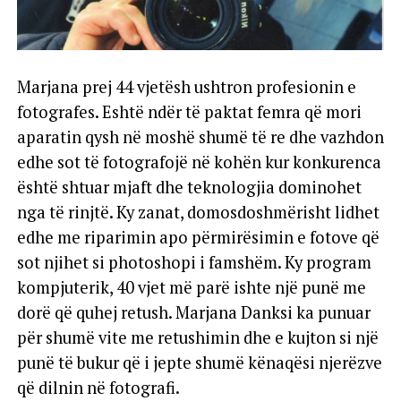
Marjana prej 44 vjetësh ushtron profesionin e
fotografes. Eshtë ndër të paktat femra që mori
aparatin qysh në moshë shumë të re dhe vazhdon
edhe sot të fotografojë në kohën kur konkurenca
është shtuar mjaft dhe teknologjia dominohet
nga të rinjtë. Ky zanat, domosdoshmërisht lidhet
edhe me riparimin apo përmirësimin e fotove që
sot njihet si photoshopi i famshëm. Ky program
kompjuterik, 40 vjet më parë ishte një punë me
dorë që quhej retush. Marjana Danksi ka punuar
për shumë vite me retushimin dhe e kujton si një
punë të bukur që i jepte shumë kënaqësi njerëzve
që dilnin në fotografi.