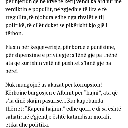
për njeriun që në krye të këtij vendi ka ardhur me
verdiktin e popullit, në zgjedhje të lira e të
rregullta, të njohura edhe nga rivalët e tij
politikë, të cilët duket se pikërisht kjo gjë i
tërbon.
Flasin për keqqeverisje, për borde e punësime,
për shpenzime e privilegje; s’lënë gjë pa thënë
ata që kur ishin vetë në pushtet s’lanë gjë pa
bërë!
Nuk mungojnë as akuzat për korrupsion!
Kërkojnë burgosjen e Albinit për “hajni”, ata që
s’ia dinë skajin pasurisë… Kur kapobanda
thërret: “Kapeni hajnin!” edhe qorri e di sa është
sahati: në ç’gjendje është katandisur morali,
etika dhe politika.