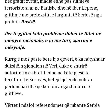
Beogradit zyrtar, madje edhe pas sulmeve
terroriste si ai në Banjskë dhe në Ibër-Lepenc,
gjithnjë me pretekstin e largimit të Serbisë nga
prehri i
Rusisë.
Për të gjitha këto probleme duhet të flitet në
mënyrë racionale, e jo me turr, zjarrmi e
mësymje
.
Kurrgjë mos pastë bërë kjo qeveri, e ka ndryshuar
dukshëm gjendjen në Veri, duke e shtrirë
autoritetin e shtetit edhe në këtë pjesë të
territorit të Kosovës, betejë që ende nuk ka
përfunduar dhe që kërkon angazhimin e të
gjithëve.
Vërtet i ndaloi referendumet që mbante Serbia