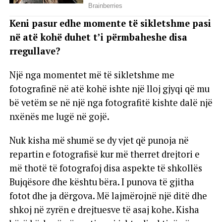
Keni pasur edhe momente të sikletshme pasi
në atë kohë duhet t’i përmbaheshe disa
rregullave?
Një nga momentet më të sikletshme me
fotografinë në atë kohë ishte një lloj gjyqi që mu
bë vetëm se në një nga fotografitë kishte dalë një
nxënës me lugë në gojë.
Nuk kisha më shumë se dy vjet që punoja në
repartin e fotografisë kur më therret drejtori e
më thotë të fotografoj disa aspekte të shkollës
Bujqësore dhe kështu bëra. I punova të gjitha
fotot dhe ja dërgova. Më lajmërojnë një ditë dhe
shkoj në zyrën e drejtuesve të asaj kohe. Kisha