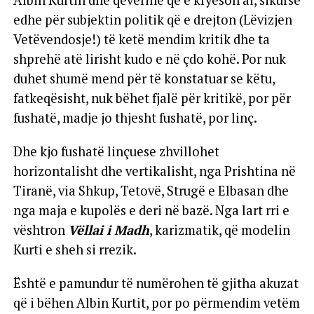
Albin Kurtin dhe qeverinë që e kryeson ai, sikurse
edhe për subjektin politik që e drejton (Lëvizjen
Vetëvendosje!) të ketë mendim kritik dhe ta
shprehë atë lirisht kudo e në çdo kohë. Por nuk
duhet shumë mend për të konstatuar se këtu,
fatkeqësisht, nuk bëhet fjalë për kritikë, por për
fushatë, madje jo thjesht fushatë, por linç.
Dhe kjo fushatë linçuese zhvillohet
horizontalisht dhe vertikalisht, nga Prishtina në
Tiranë, via Shkup, Tetovë, Strugë e Elbasan dhe
nga maja e kupolës e deri në bazë. Nga lart rri e
vështron
Vëllai i Madh
, karizmatik, që modelin
Kurti e sheh si rrezik.
Është e pamundur të numërohen të gjitha akuzat
që i bëhen Albin Kurtit, por po përmendim vetëm